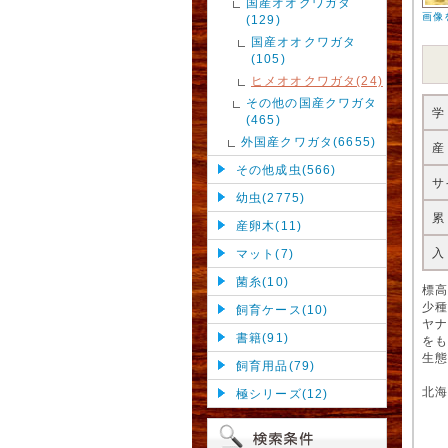
国産オオクワガタ
画像
(129)
国産オオクワガタ
(105)
ヒメオオクワガタ(24)
その他の国産クワガタ
学
(465)
外国産クワガタ(6655)
産
その他成虫(566)
サ
幼虫(2775)
累
産卵木(11)
入
マット(7)
菌糸(10)
標高
少
飼育ケース(10)
ヤ
書籍(91)
を
生
飼育用品(79)
北
極シリーズ(12)