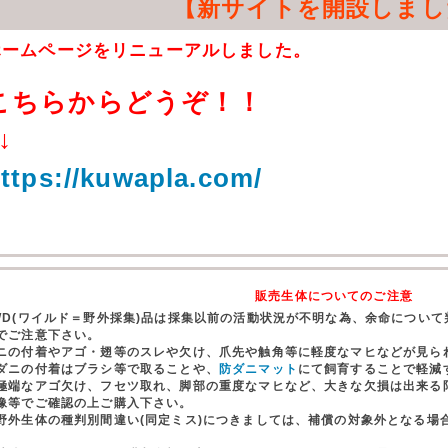
【新サイトを開設しまし
ホームページをリニューアルしました。
こちらからどうぞ！！
↓
ttps://kuwapla.com/
販売生体についてのご注意
WD(ワイルド＝野外採集)品は採集以前の活動状況が不明な為、余命につい
でご注意下さい。
ニの付着やアゴ・翅等のスレや欠け、爪先や触角等に軽度なマヒなどが見ら
ダニの付着はブラシ等で取ることや、
防ダニマット
にて飼育することで軽減
極端なアゴ欠け、フセツ取れ、脚部の重度なマヒなど、大きな欠損は出来る
像等でご確認の上ご購入下さい。
野外生体の種判別間違い(同定ミス)につきましては、補償の対象外となる場
。