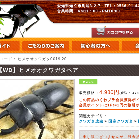
愛知県知立市鳥居3-2-7 TEL：0566-91-448
営業時間 AM11：00～PM10:00
品コード：
ヒメオオクワガタ0019,20
【WD】ヒメオオクワガタペア
4,980円
販売価格：
(税込:
5,47
この商品のくわプラ会員獲得ポ
会員ポイントは1Pt=1円の割
関連カテゴリ：
クワガタ成虫
>
国産クワガタ
>
申し訳ございませんが、只今