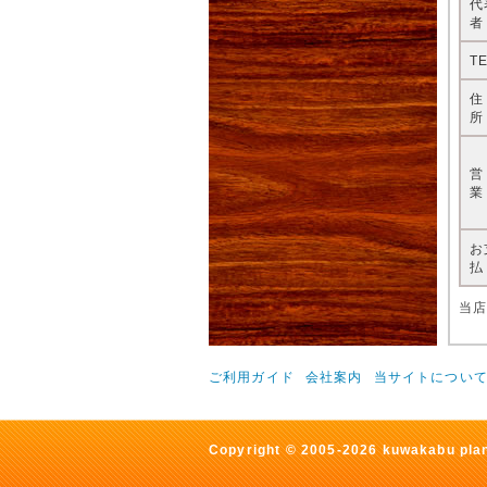
代
者
T
所
業
お
払
当
ご利用ガイド
会社案内
当サイトについ
Copyright © 2005-2026 kuwakabu plane