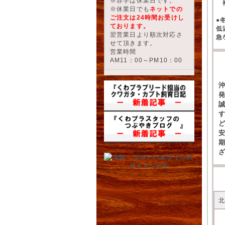
※赤字は休業日です。
補
※休業日でも
ネットでの
ご注文は24時間お受けし
●
ております。
低
翌営業日より順次対応さ
急
せて頂きます。
営業時間
AM11：00～PM10：00