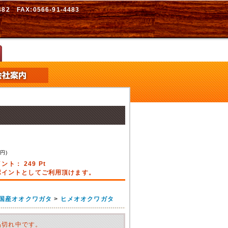
2 FAX:0566-91-4483
8
円)
イント：
249
Pt
引ポイントとしてご利用頂けます。
国産オオクワガタ
>
ヒメオオクワガタ
品切れ中です。