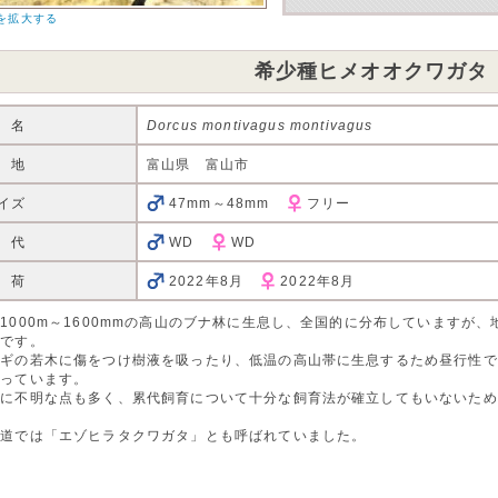
を拡大する
希少種ヒメオオクワガタ
 名
Dorcus montivagus montivagus
 地
富山県 富山市
イズ
47mm～48mm
フリー
 代
WD
WD
 荷
2022年8月
2022年8月
1000m～1600mmの高山のブナ林に生息し、全国的に分布していますが
種です。
ナギの若木に傷をつけ樹液を吸ったり、低温の高山帯に生息するため昼行性で
もっています。
態に不明な点も多く、累代飼育について十分な飼育法が確立してもいないため
海道では「エゾヒラタクワガタ」とも呼ばれていました。