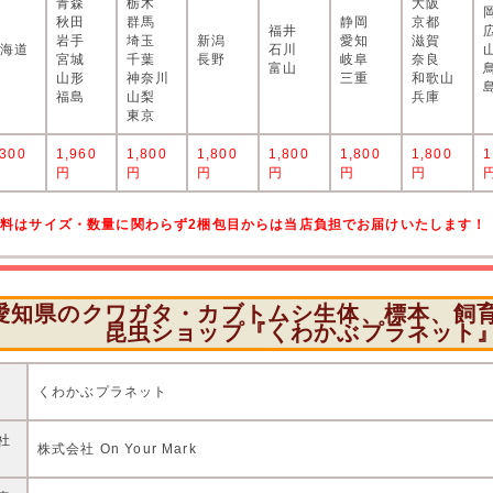
青森
栃木
大阪
秋田
群馬
静岡
京都
福井
岩手
埼玉
新潟
愛知
滋賀
北海道
石川
宮城
千葉
長野
岐阜
奈良
富山
山形
神奈川
三重
和歌山
福島
山梨
兵庫
東京
,300
1,960
1,800
1,800
1,800
1,800
1,800
1
円
円
円
円
円
円
円
送料はサイズ・数量に関わらず2梱包目からは当店負担でお届けいたします！
愛知県のクワガタ・カブトムシ生体、標本、飼
昆虫ショップ『くわかぶプラネット
店
くわかぶプラネット
社
株式会社 On Your Mark