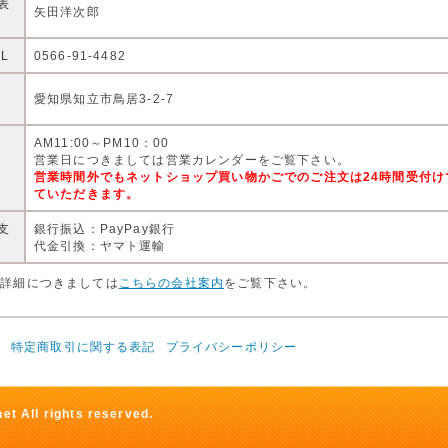
表
矢田洋次郎
EL
0566-91-4482
住
愛知県知立市鳥居3-2-7
AM11:00～PM10：00
営
営業日につきましては営業カレンダーをご覧下さい。
営業時間外でもネットショップ買い物かごでのご注文は24時間受付
ていただきます。
支
銀行振込：PayPay銀行
代金引換：ヤマト運輸
店詳細につきましては
こちらの会社案内
をご覧下さい。
て
特定商取引に関する表記
プライバシーポリシー
t All rights reserved.