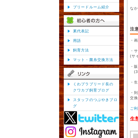
ブリードルーム紹介
な
注
累代表記
・
用語
飼育方法
・
(サ
マット・菌糸交換方法
・販
(3
・
くわプラブリード長の
クワカブ飼育ブログ
・
交
スタッフのつぶやきブロ
グ
ご
生