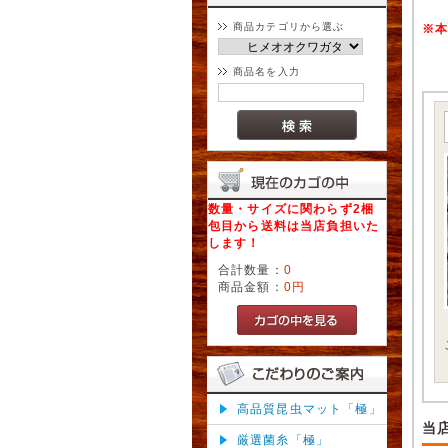
商品カテゴリから選ぶ
※
商品名を入力
数量・サイズに関わらず2梱
包目から送料は当店負担いた
します！
合計数量：
0
商品金額：
0円
高品質昆虫マット「極」
当
厳選菌糸「極」