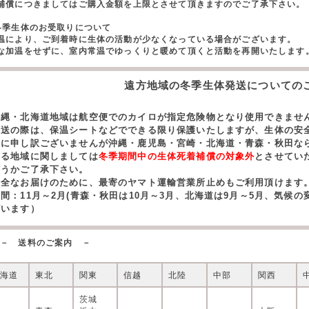
償につきましてはご購入金額を上限とさせて頂きますのでご了承下さい。
冬季生体のお受取りについて
温により、ご到着時に生体の活動が少なくなっている場合がございます。
な加温をせずに、室内常温でゆっくりと暖めて頂くと活動を再開いたします
遠方地域の冬季生体発送についての
沖縄・北海道地域は航空便でのカイロが指定危険物となり使用できませ
発送の際は、保温シートなどでできる限り保護いたしますが、生体の安
誠に申し訳ございませんが沖縄・鹿児島・宮崎・北海道・青森・秋田な
する地域に関しましては
冬季期間中の生体死着補償の対象外
とさせてい
どうかご了承下さい。
安全なお届けのために、最寄のヤマト運輸営業所止めもご利用頂けます
期間：11月～2月(青森・秋田は10月～3月、北海道は9月～5月、気候
ざいます）
－ 送料のご案内 －
北海道
東北
関東
信越
北陸
中部
関西
茨城