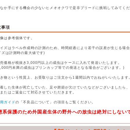
かなか手にする機会の少ないヒメオオクワで是非ブリードに挑戦してみてくだ
意事項
画像は参考個体です。
サイズはラベル作成時の計測のため、時間経過により若干の誤差が生じる場合
イズは計測時の最大値です)
売価格が税抜き3,000円以上の成虫はケースに入れて発送いたします。
,000円未満の成虫はプリンカップ等での発送となる場合がございます。)
生き物という性質上、お受取りはご注文から1週間以内でおねがいいたします
到着した生体が死亡していた、足や跗節が欠けていたなどがございましたら、
換またはご返金にて対応させていただきます。
利用ガイド
の「不良品について」の項目もご覧ください。
態系保護のため外国産生体の野外への放虫は絶対にしない