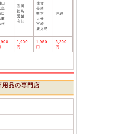
岡山
佐賀
香川
広島
長崎
徳島
山口
熊本
沖縄
愛媛
鳥取
大分
高知
島根
宮崎
鹿児島
,900
1,900
1,980
3,200
円
円
円
円
育用品の専門店
』