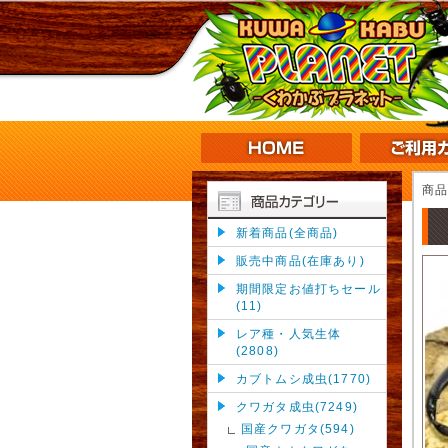
商
新着商品(全商品)
販売中商品(在庫あり)
期間限定お値打ちセール
(11)
レア種・人気生体
(2808)
カブトムシ成虫(1770)
クワガタ成虫(7249)
国産クワガタ(594)