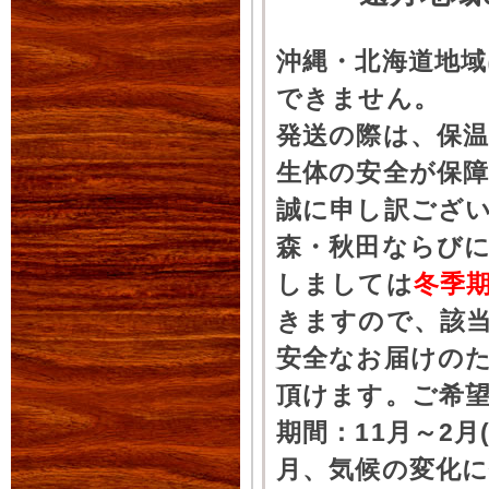
沖縄・北海道地
できません。
発送の際は、保
生体の安全が保
誠に申し訳ござ
森・秋田ならびに
しましては
冬季
きますので、該
安全なお届けの
頂けます。ご希
期間：11月～2月
月、気候の変化