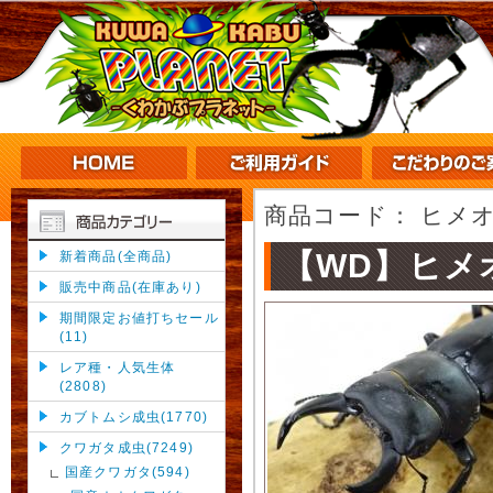
商品コード：
ヒメオ
【WD】ヒメ
新着商品(全商品)
販売中商品(在庫あり)
期間限定お値打ちセール
(11)
レア種・人気生体
(2808)
カブトムシ成虫(1770)
クワガタ成虫(7249)
国産クワガタ(594)