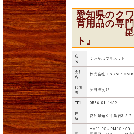
愛知県のク
育用品の専
昆虫ショ
ト』
店
くわかぶプラネット
名
会社
株式会社 On Your Mark
名
代表
矢田洋次郎
者
TEL
0566-91-4482
住
愛知県知立市鳥居3-2-7
所
AM11:00～PM10：00
営
営業日につきましては営