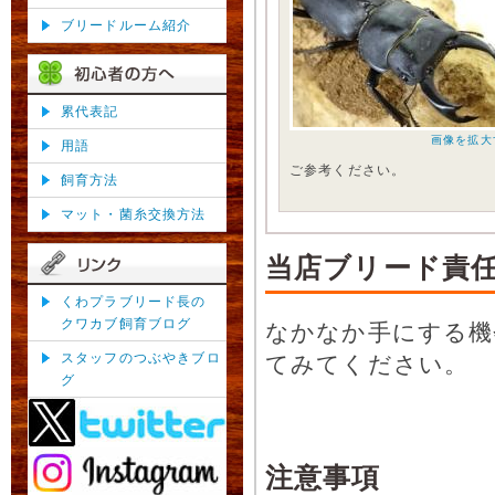
ブリードルーム紹介
累代表記
画像を拡大
用語
ご参考ください。
飼育方法
マット・菌糸交換方法
当店ブリード責
くわプラブリード長の
クワカブ飼育ブログ
なかなか手にする機
スタッフのつぶやきブロ
てみてください。
グ
注意事項