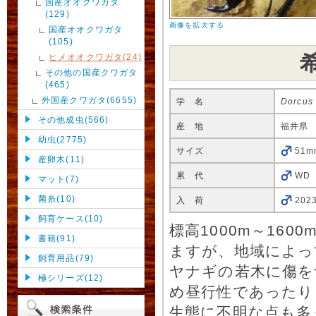
国産オオクワガタ
(129)
画像を拡大する
国産オオクワガタ
(105)
ヒメオオクワガタ(24)
その他の国産クワガタ
(465)
外国産クワガタ(6655)
学 名
Dorcus
その他成虫(566)
産 地
福井県
幼虫(2775)
サイズ
51m
産卵木(11)
累 代
WD
マット(7)
菌糸(10)
入 荷
202
飼育ケース(10)
標高1000m～16
書籍(91)
ますが、地域によっ
飼育用品(79)
ヤナギの若木に傷を
極シリーズ(12)
め昼行性であったり
生態に不明な点も多