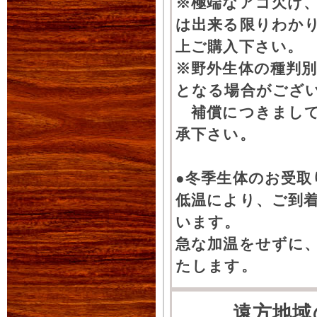
※極端なアゴ欠け
は出来る限りわか
上ご購入下さい。
※野外生体の種判別
となる場合がござ
補償につきまして
承下さい。
●冬季生体のお受取
低温により、ご到
います。
急な加温をせずに
たします。
遠方地域