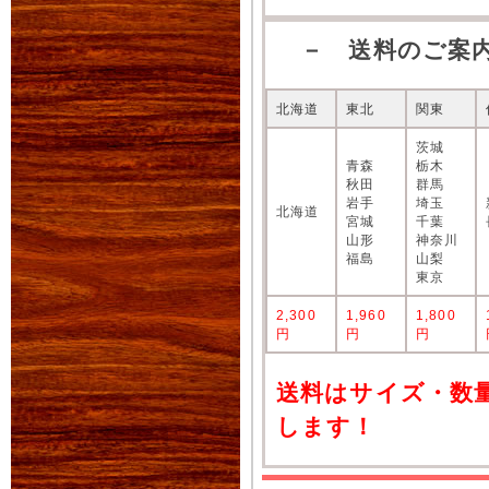
－ 送料のご案
北海道
東北
関東
茨城
青森
栃木
秋田
群馬
岩手
埼玉
北海道
宮城
千葉
山形
神奈川
福島
山梨
東京
2,300
1,960
1,800
円
円
円
送料はサイズ・数
します！