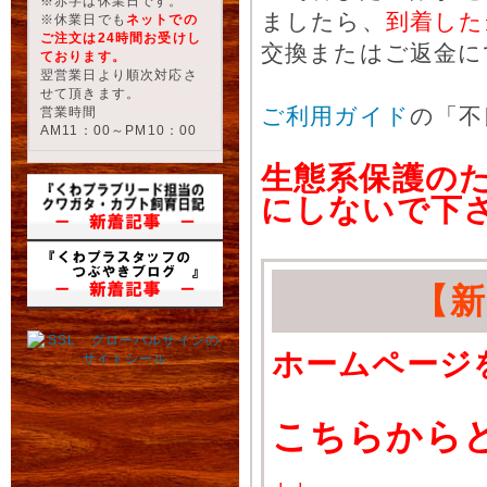
※赤字は休業日です。
ましたら、
到着した
※休業日でも
ネットでの
ご注文は24時間お受けし
交換またはご返金に
ております。
翌営業日より順次対応さ
せて頂きます。
ご利用ガイド
の「不
営業時間
AM11：00～PM10：00
生態系保護の
にしないで下
【
ホームページ
こちらから