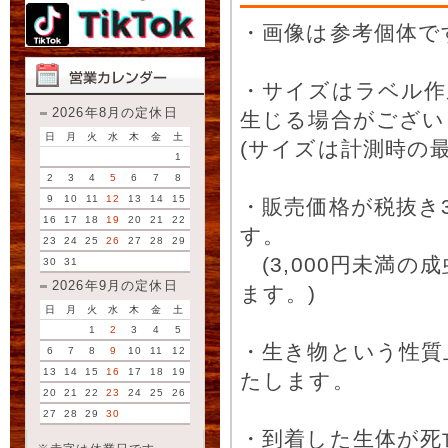
・画像は参考個体で
・サイズはラベル作
2026年8月の定休日
生じる場合がござい
日
月
火
水
木
金
土
(サイズは計測時の最
1
2
3
4
5
6
7
8
9
10
11
12
13
14
15
・販売価格が税抜き
16
17
18
19
20
21
22
す。
23
24
25
26
27
28
29
(3,000円未満
30
31
2026年9月の定休日
ます。)
日
月
火
水
木
金
土
1
2
3
4
5
・生き物という性質
6
7
8
9
10
11
12
13
14
15
16
17
18
19
たします。
20
21
22
23
24
25
26
27
28
29
30
・到着した生体が死