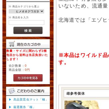
いないため、流通量
商品カテゴリから選ぶ
商品名を入力
北海道では「エゾヒ
数量・サイズに関わらず2梱
※本品はワイルド品
包目から送料は当店負担いた
します！
す。
合計数量：
0
商品金額：
0円
雄参考個体
高品質昆虫マット「極」
厳選菌糸「極」