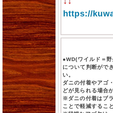
↓↓
https://kuw
●WD(ワイルド＝
について判断がで
い。
ダニの付着やアゴ
どが見られる場合
※ダニの付着はブ
ことで軽減するこ