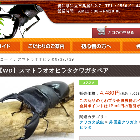
愛知県知立市鳥居3-2-7 TEL：0566-91-448
営業時間 AM11：00～PM10:00
品コード：
スマトラオオヒラタ0737,739
【WD】スマトラオオヒラタクワガタペア
4,480円
販売価格：
(税込:
4,92
この商品のくわプラ会員獲得ポ
会員ポイントは1Pt=1円の割
関連カテゴリ：
クワガタ成虫
>
外国産クワガタ
ヒラタ