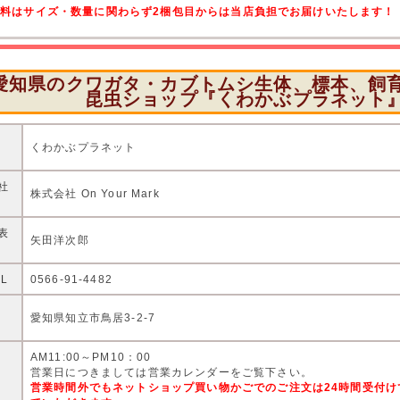
送料はサイズ・数量に関わらず2梱包目からは当店負担でお届けいたします！
愛知県のクワガタ・カブトムシ生体、標本、飼
昆虫ショップ『くわかぶプラネット
店
くわかぶプラネット
社
株式会社 On Your Mark
表
矢田洋次郎
EL
0566-91-4482
住
愛知県知立市鳥居3-2-7
AM11:00～PM10：00
営
営業日につきましては営業カレンダーをご覧下さい。
営業時間外でもネットショップ買い物かごでのご注文は24時間受付