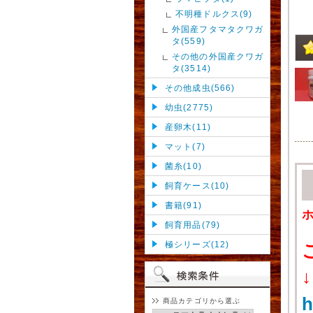
不明種ドルクス(9)
外国産フタマタクワガ
タ(559)
その他の外国産クワガ
タ(3514)
その他成虫(566)
幼虫(2775)
産卵木(11)
マット(7)
菌糸(10)
飼育ケース(10)
書籍(91)
飼育用品(79)
極シリーズ(12)
↓
h
商品カテゴリから選ぶ