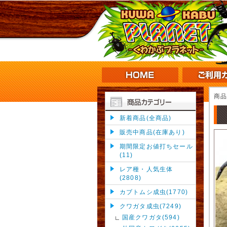
商
新着商品(全商品)
販売中商品(在庫あり)
期間限定お値打ちセール
(11)
レア種・人気生体
(2808)
カブトムシ成虫(1770)
クワガタ成虫(7249)
国産クワガタ(594)