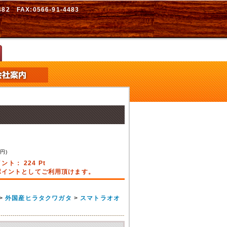
2 FAX:0566-91-4483
8
円)
イント：
224
Pt
引ポイントとしてご利用頂けます。
>
外国産ヒラタクワガタ
>
スマトラオオ