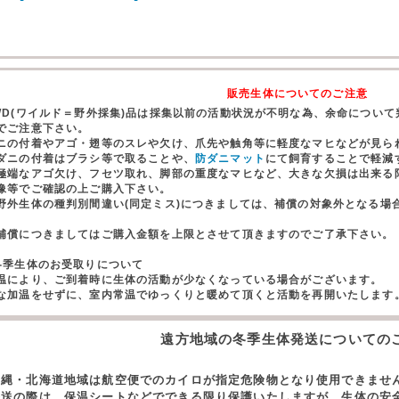
販売生体についてのご注意
WD(ワイルド＝野外採集)品は採集以前の活動状況が不明な為、余命につい
でご注意下さい。
ニの付着やアゴ・翅等のスレや欠け、爪先や触角等に軽度なマヒなどが見ら
ダニの付着はブラシ等で取ることや、
防ダニマット
にて飼育することで軽減
極端なアゴ欠け、フセツ取れ、脚部の重度なマヒなど、大きな欠損は出来る
像等でご確認の上ご購入下さい。
野外生体の種判別間違い(同定ミス)につきましては、補償の対象外となる場
。
償につきましてはご購入金額を上限とさせて頂きますのでご了承下さい。
冬季生体のお受取りについて
温により、ご到着時に生体の活動が少なくなっている場合がございます。
な加温をせずに、室内常温でゆっくりと暖めて頂くと活動を再開いたします
遠方地域の冬季生体発送についての
沖縄・北海道地域は航空便でのカイロが指定危険物となり使用できませ
発送の際は、保温シートなどでできる限り保護いたしますが、生体の安