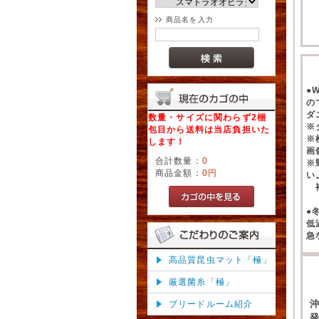
商品名を入力
●
の
ダ
数量・サイズに関わらず2梱
※
包目から送料は当店負担いた
※
します！
画
合計数量：
0
※
商品金額：
0円
い
補
●
低
急
高品質昆虫マット「極」
厳選菌糸「極」
ブリードルーム紹介