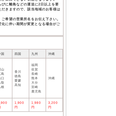
らびに離島などの運送に2日以上を要
ただきますので、該当地域のお客様は
。ご希望の営業所名をお伝え下さい。
の変化に伴い期間が変更となる場合がご
中国
四国
九州
沖縄
福岡
岡山
佐賀
香川
広島
長崎
徳島
山口
熊本
沖縄
愛媛
鳥取
大分
高知
島根
宮崎
鹿児島
,900
1,900
1,980
3,200
円
円
円
円