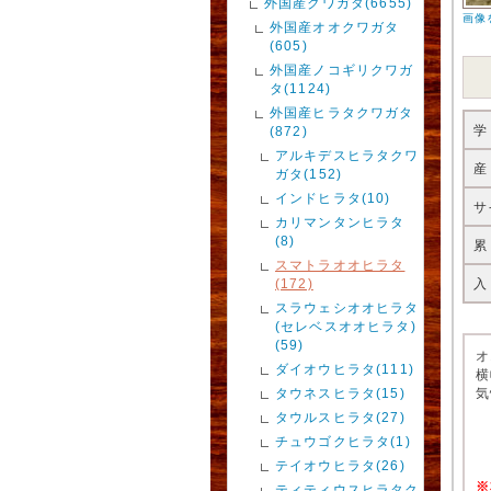
外国産クワガタ(6655)
画像
外国産オオクワガタ
(605)
外国産ノコギリクワガ
タ(1124)
外国産ヒラタクワガタ
学
(872)
アルキデスヒラタクワ
産
ガタ(152)
インドヒラタ(10)
サ
カリマンタンヒラタ
(8)
累
スマトラオオヒラタ
(172)
入
スラウェシオオヒラタ
(セレベスオオヒラタ)
(59)
オ
ダイオウヒラタ(111)
横
タウネスヒラタ(15)
気
タウルスヒラタ(27)
チュウゴクヒラタ(1)
テイオウヒラタ(26)
※
ティティウスヒラタク