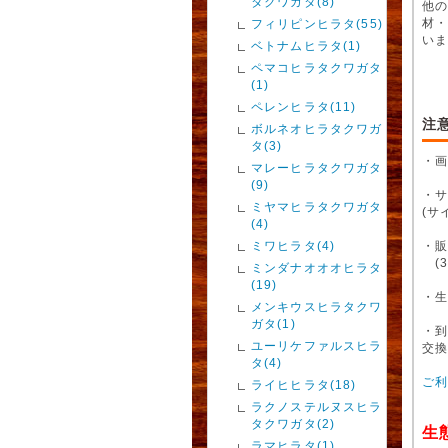
タクワガタ(8)
他
材
フィリピンヒラタ(55)
い
ベトナムヒラタ(1)
ペマコヒラタクワガタ
(1)
ペレンヒラタ(11)
注
ボルネオヒラタクワガ
タ(3)
・
マレーヒラタクワガタ
(9)
・
ミヤマヒラタクワガタ
(サ
(4)
ミワヒラタ(4)
・販
(3
ミンダナオオオヒラタ
(19)
・
メンキウスヒラタクワ
ガタ(1)
・
ユーリケファルスヒラ
交
タ(4)
ご
ライヒヒラタ(18)
ラクノステルヌスヒラ
タクワガタ(2)
生
ラマヒラタ(1)