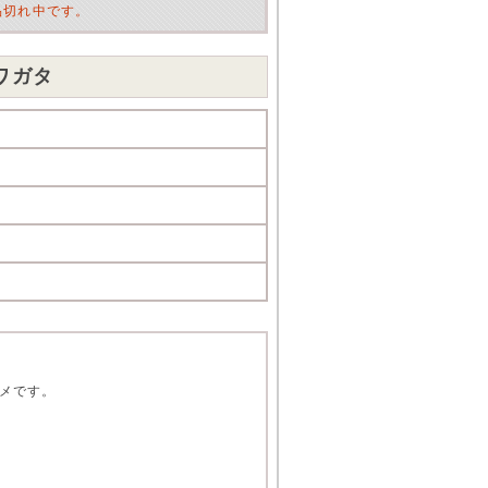
品切れ中です。
ワガタ
メです。