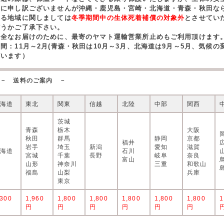
誠に申し訳ございませんが沖縄・鹿児島・宮崎・北海道・青森・秋田な
する地域に関しましては
冬季期間中の生体死着補償の対象外
とさせてい
どうかご了承下さい。
安全なお届けのために、最寄のヤマト運輸営業所止めもご利用頂けます
期間：11月～2月(青森・秋田は10月～3月、北海道は9月～5月、気候
ざいます）
－ 送料のご案内 －
北海道
東北
関東
信越
北陸
中部
関西
茨城
青森
栃木
大阪
秋田
群馬
静岡
京都
福井
岩手
埼玉
新潟
愛知
滋賀
北海道
石川
宮城
千葉
長野
岐阜
奈良
富山
山形
神奈川
三重
和歌山
福島
山梨
兵庫
東京
,300
1,960
1,800
1,800
1,800
1,800
1,800
1
円
円
円
円
円
円
円