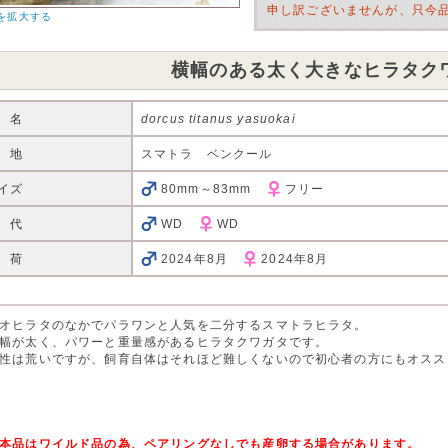
申し訳ございませんが、只今
を拡大する
横幅のある太く大きなヒラタク
 名
dorcus titanus yasuokai
 地
スマトラ ベンクール
イズ
80mm～83mm
フリー
 代
WD
WD
 荷
2024年8月
2024年8月
オヒラタのなかでパラワンと人気を二分するスマトラヒラタ。
幅が太く、パワーと重量感があるヒラタクワガタです。
性は荒いですが、飼育自体はそれほど難しくないので初心者の方にもオスス
本品はワイルド品の為、ペアリングなしでも産卵する場合があります。