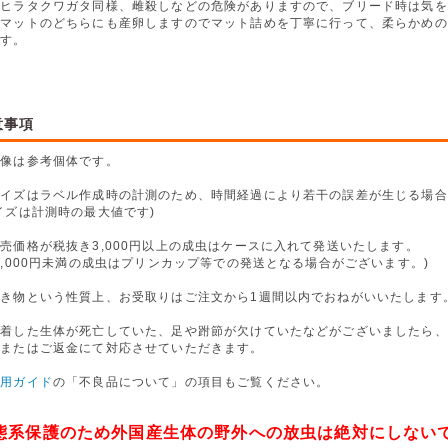
のヒラタクワガタ同様、雌殺しなどの危険がありますので、ブリード時は気を
・マットのどちらにも産卵しますのでマット詰めを丁寧に行って、柔らかめの
ます。
意事項
画像は参考個体です。
サイズはラベル作成時の計測のため、時間経過により若干の誤差が生じる場合
イズは計測時の最大値です)
売価格が税抜き3,000円以上の成虫はケースに入れて発送いたします。
,000円未満の成虫はプリンカップ等での発送となる場合がございます。)
生き物という性質上、お受取りはご注文から1週間以内でおねがいいたします
到着した生体が死亡していた、足や跗節が欠けていたなどがございましたら、
換またはご返金にて対応させていただきます。
利用ガイド
の「不良品について」の項目もご覧ください。
態系保護のため外国産生体の野外への放虫は絶対にしない