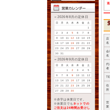
2026年8月の定休日
日
月
火
水
木
金
土
1
2
3
4
5
6
7
8
9
10
11
12
13
14
15
名
16
17
18
19
20
21
22
23
24
25
26
27
28
29
会
30
31
名
2026年9月の定休日
代
日
月
火
水
木
金
土
者
1
2
3
4
5
6
7
8
9
10
11
12
T
13
14
15
16
17
18
19
20
21
22
23
24
25
26
所
27
28
29
30
※赤字は休業日です。
※休業日でも
ネットでの
業
ご注文は24時間お受けし