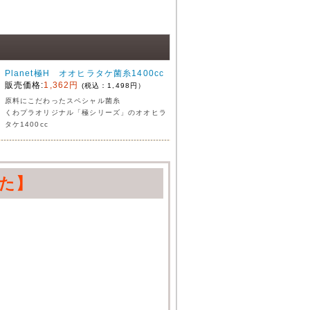
Planet極H オオヒラタケ菌糸1400cc
販売価格:
1,362円
(税込：1,498円）
原料にこだわったスペシャル菌糸
くわプラオリジナル「極シリーズ」のオオヒラ
タケ1400cc
た】