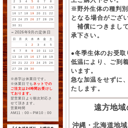
2
3
4
5
6
7
8
※野外生体の種判別
9
10
11
12
13
14
15
16
17
18
19
20
21
22
となる場合がござ
23
24
25
26
27
28
29
補償につきまして
30
31
2026年9月の定休日
承下さい。
日
月
火
水
木
金
土
1
2
3
4
5
6
7
8
9
10
11
12
●冬季生体のお受取
13
14
15
16
17
18
19
低温により、ご到
20
21
22
23
24
25
26
27
28
29
30
います。
急な加温をせずに
※赤字は休業日です。
※休業日でも
ネットでの
たします。
ご注文は24時間お受けし
ております。
翌営業日より順次対応さ
せて頂きます。
遠方地域
営業時間
AM11：00～PM10：00
沖縄・北海道地