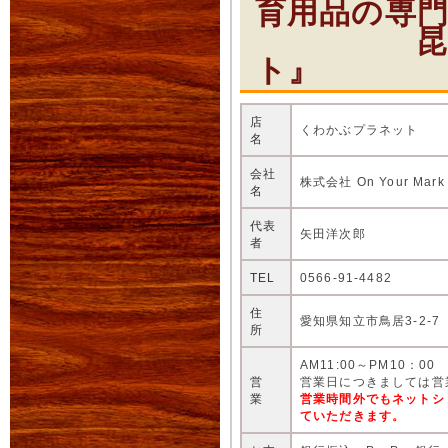
育用品の専
昆虫ショ
ト』
店
くわかぶプラネット
名
会社
株式会社 On Your Mark
名
代表
矢田洋次郎
者
TEL
0566-91-4482
住
愛知県知立市鳥居3-2-7
所
AM11:00～PM10：00
営
営業日につきましては営
業
営業時間外でもネットシ
ていただきます。