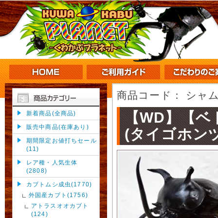
商品コード：
シャム
【WD】【ベ
新着商品(全商品)
販売中商品(在庫あり)
(タイゴホン
期間限定お値打ちセール
(11)
レア種・人気生体
(2808)
カブトムシ成虫(1770)
外国産カブト(1756)
アトラスオオカブト
(124)