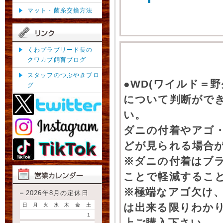
マット・菌糸交換方法
くわプラブリード長の
クワカブ飼育ブログ
スタッフのつぶやきブロ
●WD(ワイルド＝
グ
について判断がで
い。
ダニの付着やアゴ
どが見られる場合
※ダニの付着はブ
ことで軽減するこ
※極端なアゴ欠け
2026年8月の定休日
は出来る限りわか
日
月
火
水
木
金
土
1
上ご購入下さい。