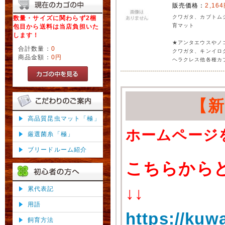
販売価格：
2,16
クワガタ、カブトム
数量・サイズに関わらず2梱
育マット
包目から送料は当店負担いた
します！
★アンタエウスやノ
合計数量：
0
クワガタ、キンイロ
商品金額：
0円
ヘラクレス他各種カ
【
高品質昆虫マット「極」
ホームページ
厳選菌糸「極」
ブリードルーム紹介
こちらから
↓↓
累代表記
用語
https://kuw
飼育方法