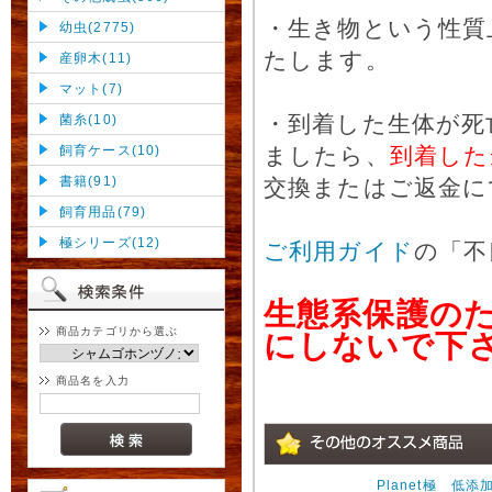
・生き物という性質
幼虫(2775)
たします。
産卵木(11)
マット(7)
・到着した生体が死
菌糸(10)
飼育ケース(10)
ましたら、
到着した
書籍(91)
交換またはご返金に
飼育用品(79)
極シリーズ(12)
ご利用ガイド
の「不
生態系保護の
商品カテゴリから選ぶ
にしないで下
商品名を入力
Planet極 低