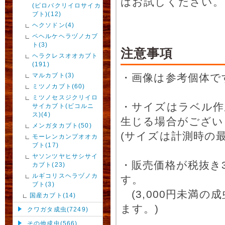
はお試しください。
(ビロバクリイロサイカ
ブト)(12)
ヘクソドン(4)
ペヘルケヘラヅノカブ
ト(3)
注意事項
ヘラクレスオオカブト
(191)
マルカブト(3)
・画像は参考個体で
ミツノカブト(60)
ミツノセスジクリイロ
・サイズはラベル作
サイカブト(ビコルニ
ス)(4)
生じる場合がござい
メンガタカブト(50)
(サイズは計測時の最
モーレンカンプオオカ
ブト(17)
ヤソンツヤヒサシサイ
・販売価格が税抜き
カブト(23)
ルギコリスヘラヅノカ
す。
ブト(3)
(3,000円未満
国産カブト(14)
ます。)
クワガタ成虫(7249)
その他成虫(566)