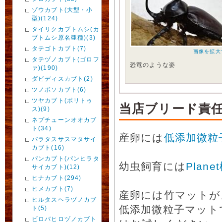
ゾウカブト(大型・小
型)(124)
タイリクカブトムシ(カ
ブトムシ原名亜種)(3)
タテゴトカブト(7)
画像を拡大
タテヅノカブト(ゴロフ
恐竜のような姿
ァ)(190)
ダビディスカブト(2)
ツノボソカブト(6)
ツヤカブト(ポリトゥ
当店ブリード責
ス)(9)
ネプチューンオオカブ
ト(34)
産卵には
低添加微粒
バラタスサスマタサイ
カブト(16)
パンカブト(パンヒラタ
幼虫飼育には
Plan
サイカブト)(12)
ヒナカブト(294)
ヒメカブト(7)
産卵には竹マットが
ヒルタスヘラヅノカブ
低添加微粒子マット
ト(5)
ビロバヒロヅノカブト