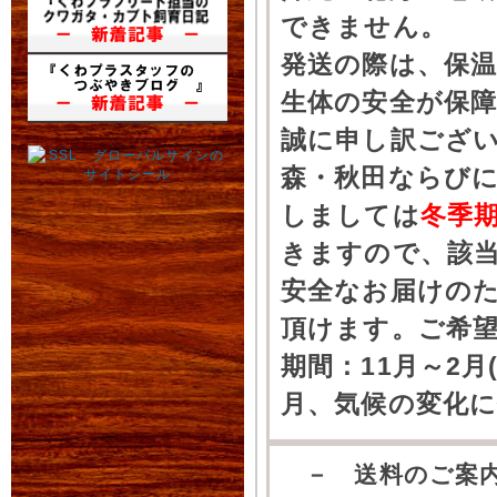
できません。
発送の際は、保
生体の安全が保
誠に申し訳ござ
森・秋田ならびに
しましては
冬季
きますので、該
安全なお届けの
頂けます。ご希
期間：11月～2月
月、気候の変化
－ 送料のご案