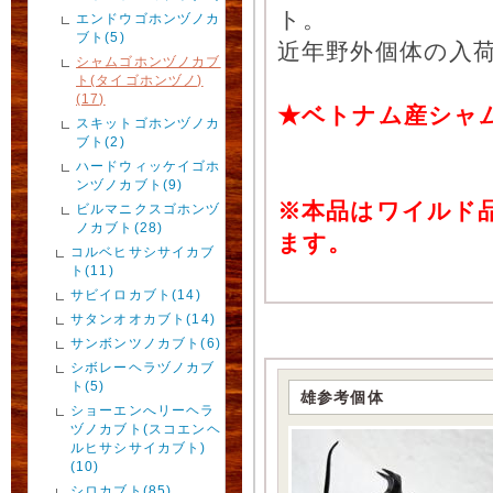
ト。
エンドウゴホンヅノカ
ブト(5)
近年野外個体の入
シャムゴホンヅノカブ
ト(タイゴホンヅノ)
(17)
★ベトナム産シャ
スキットゴホンヅノカ
ブト(2)
ハードウィッケイゴホ
ンヅノカブト(9)
※本品はワイルド
ビルマニクスゴホンヅ
ノカブト(28)
ます。
コルベヒサシサイカブ
ト(11)
サビイロカブト(14)
サタンオオカブト(14)
サンボンツノカブト(6)
シボレーヘラヅノカブ
ト(5)
雄参考個体
ショーエンへリーヘラ
ヅノカブト(スコエンヘ
ルヒサシサイカブト)
(10)
シロカブト(85)