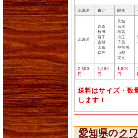
北海道
東北
関東
茨城
青森
栃木
秋田
群馬
岩手
埼玉
北海道
宮城
千葉
山形
神奈川
福島
山梨
東京
2,300
1,960
1,800
円
円
円
送料はサイズ・数
します！
愛知県のク