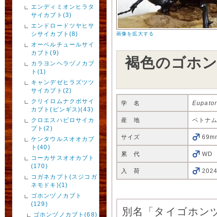
エンディミオンヒラタ
サイカブト(3)
エンドロードツヤヒサ
シサイカブト(8)
画像を拡大する
オーベルチュールサイ
カブト(9)
褐色のゴホン
カラヨンヘラヅノカブ
ト(1)
キャンデゼヒラズツツ
サイカブト(2)
クリイロムナクボサイ
学 名
Eupator
カブト(ピンギス)(43)
クロエスハビロサイカ
産 地
ベトナ
ブト(2)
サイズ
69m
ケンタウルスオオカブ
ト(40)
累 代
WD
コーカサスオオカブト
(170)
入 荷
202
コガネカブト(スジコガ
ネモドキ)(1)
ゴホンヅノカブト
(129)
別名「タイゴホン
ゴホンヅノカブト(68)