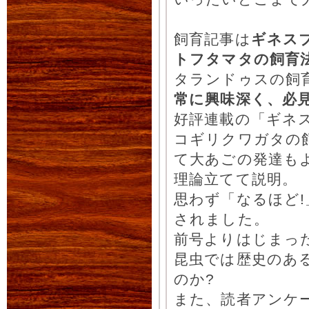
飼育記事は
ギネス
トフタマタの飼育
タランドゥスの飼
常に興味深く、必
好評連載の「ギネ
コギリクワガタの
て大あごの発達も
理論立てて説明。
思わず「なるほど!
されました。
前号よりはじまっ
昆虫では歴史のあ
のか?
また、読者アンケ