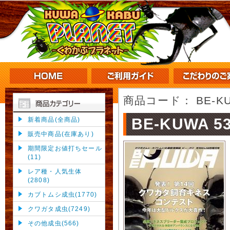
商品コード：
BE-K
BE-KUWA 5
新着商品(全商品)
販売中商品(在庫あり)
期間限定お値打ちセール
(11)
レア種・人気生体
(2808)
カブトムシ成虫(1770)
クワガタ成虫(7249)
その他成虫(566)