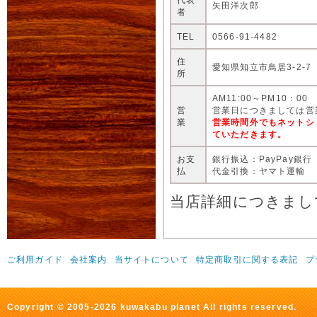
矢田洋次郎
者
TEL
0566-91-4482
住
愛知県知立市鳥居3-2-7
所
AM11:00～PM10：00
営
営業日につきましては営
業
営業時間外でもネットシ
ていただきます。
お支
銀行振込：PayPay銀行
払
代金引換：ヤマト運輸
当店詳細につきまし
ご利用ガイド
会社案内
当サイトについて
特定商取引に関する表記
プ
Copyright © 2005-2026 kuwakabu planet All rights reserved.