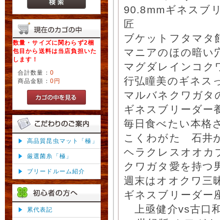
90.8mmギネス
匠
ブケットフタマタ
数量・サイズに関わらず2梱
マニアのほの暗い
包目から送料は当店負担いた
します！
マグダレインコク
合計数量：
0
行弘瞳美のギネスっ
商品金額：
0円
マルバネクワガタの
ギネスブリーダー
毎日食べたい本格
こくわがた 石井
高品質昆虫マット「極」
ヘラクレスオオカブ
厳選菌糸「極」
クワガタ愛を持つ男
ブリードルーム紹介
週末はオオクワ三昧
ギネスブリーダー座
上亟健介vs古口和
累代表記