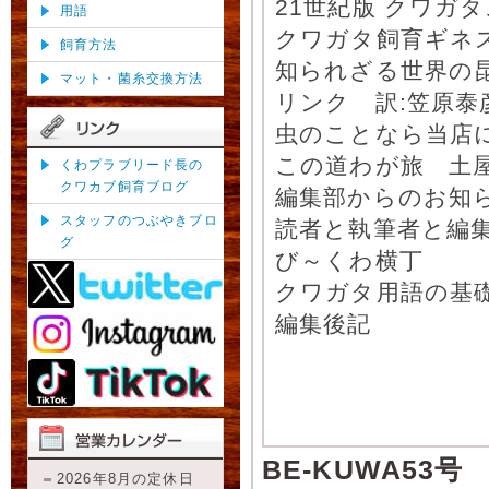
21世紀版 クワガ
用語
クワガタ飼育ギネ
飼育方法
知られざる世界の昆
マット・菌糸交換方法
リンク 訳:笠原泰
虫のことなら当店
この道わが旅 土屋
くわプラブリード長の
クワカブ飼育ブログ
編集部からのお知
スタッフのつぶやきブロ
読者と執筆者と編
グ
び～くわ横丁
クワガタ用語の基
編集後記
BE-KUWA53号
2026年8月の定休日