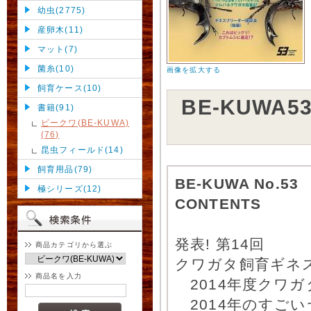
幼虫(2775)
産卵木(11)
マット(7)
菌糸(10)
画像を拡大する
飼育ケース(10)
BE-KUWA
書籍(91)
ビークワ(BE-KUWA)
(76)
昆虫フィールド(14)
飼育用品(79)
BE-KUWA No.53
極シリーズ(12)
CONTENTS
発表! 第14回
商品カテゴリから選ぶ
クワガタ飼育ギネ
商品名を入力
2014年度クワガ
2014年のすごい