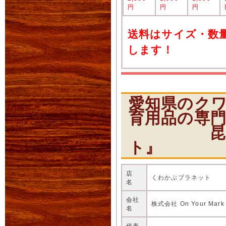
円
円
円
送料はサイズ・数
します！
愛知県のク
育用品の専
昆虫ショ
ト』
店
くわかぶプラネット
名
会社
株式会社 On Your Mark
名
代表