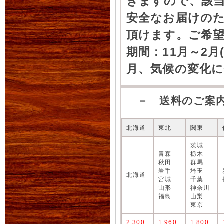
きますので、該
安全なお届けの
頂けます。ご希
期間：11月～2月
月、気候の変化
－ 送料のご案
北海道
東北
関東
茨城
青森
栃木
秋田
群馬
岩手
埼玉
北海道
宮城
千葉
山形
神奈川
福島
山梨
東京
2,300
1,960
1,800