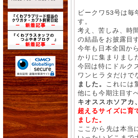
ビークワ53号は毎
す。
考え、苦しみ、時
の結晶をお披露目
今年も日本全国か
かりに集まりました
今回は特にドルク
ワンヒラタだけで
ました。
これには
他にも今期注目す
キオススホソアカ
超えるサイズに育
ました。
ここから先は本当
いったいどこまで