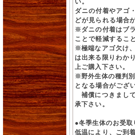
い。
ダニの付着やアゴ
どが見られる場合
※ダニの付着はブ
ことで軽減するこ
※極端なアゴ欠け
は出来る限りわか
上ご購入下さい。
※野外生体の種判別
となる場合がござ
補償につきまして
承下さい。
●冬季生体のお受取
低温により、ご到