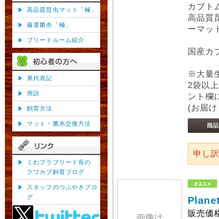
カブト
高品質昆虫マット「極」
高品質
厳選菌糸「極」
ーマット
ブリードルーム紹介
国産カ
※大量
累代表記
2袋以
用語
ント欄
(お届
飼育方法
マット・菌糸交換方法
申し
くわプラブリード長の
クワカブ飼育ブログ
スタッフのつぶやきブロ
グ
Pla
販売価