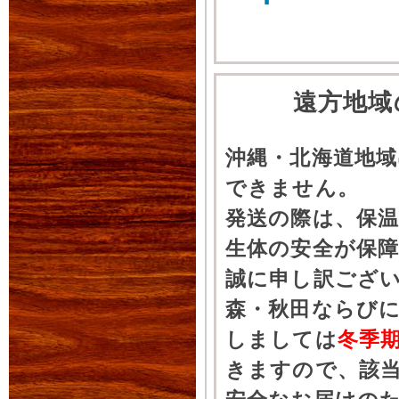
遠方地域
沖縄・北海道地
できません。
発送の際は、保
生体の安全が保
誠に申し訳ござ
森・秋田ならびに
しましては
冬季
きますので、該