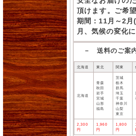
安全なお届けの
頂けます。ご希
期間：11月～2月
月、気候の変化
－ 送料のご案
北海道
東北
関東
茨城
青森
栃木
秋田
群馬
岩手
埼玉
北海道
宮城
千葉
山形
神奈川
福島
山梨
東京
2,300
1,960
1,800
円
円
円