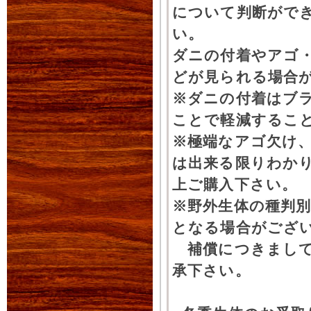
について判断がで
い。
ダニの付着やアゴ
どが見られる場合
※ダニの付着はブ
ことで軽減するこ
※極端なアゴ欠け
は出来る限りわか
上ご購入下さい。
※野外生体の種判別
となる場合がござ
補償につきまして
承下さい。