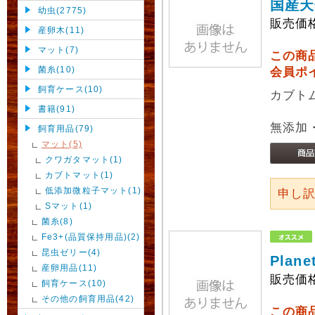
国産天
幼虫(2775)
販売価
産卵木(11)
マット(7)
この商
菌糸(10)
会員ポ
飼育ケース(10)
カブト
書籍(91)
無添加
飼育用品(79)
マット(5)
クワガタマット(1)
カブトマット(1)
低添加微粒子マット(1)
申し
Sマット(1)
菌糸(8)
Fe3+(品質保持用品)(2)
昆虫ゼリー(4)
Pla
産卵用品(11)
販売価
飼育ケース(10)
その他の飼育用品(42)
この商