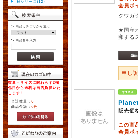
極シリーズ(12)
会員ポ
クワガ
商品カテゴリから選ぶ
★国産
卵する
商品名を入力
申し
数量・サイズに関わらず2梱
包目から送料は当店負担いた
します！
合計数量：
0
Pla
商品金額：
0円
販売価
この商
会員ポ