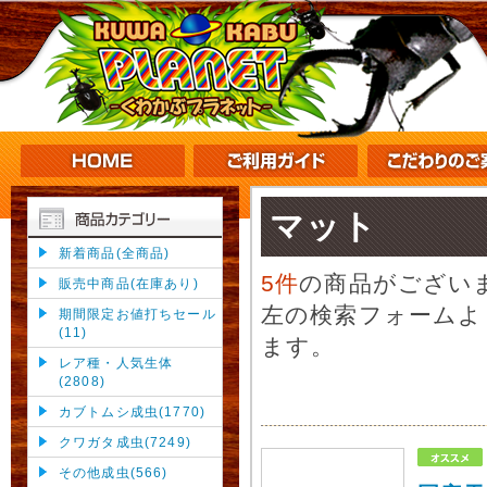
マット
新着商品(全商品)
5件
の商品がござい
販売中商品(在庫あり)
左の検索フォームよ
期間限定お値打ちセール
(11)
ます。
レア種・人気生体
(2808)
カブトムシ成虫(1770)
クワガタ成虫(7249)
その他成虫(566)