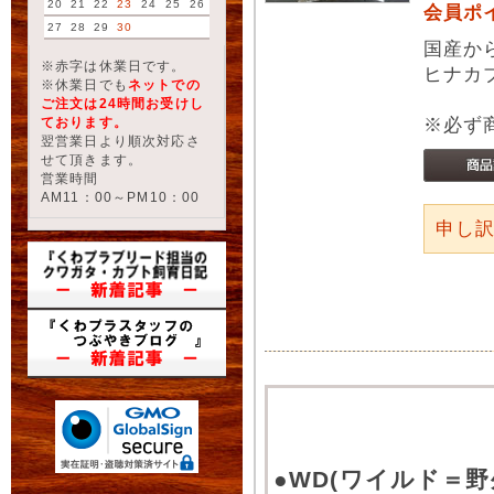
20
21
22
23
24
25
26
会員ポ
27
28
29
30
国産か
※赤字は休業日です。
ヒナカ
※休業日でも
ネットでの
ご注文は24時間お受けし
ております。
※必ず
翌営業日より順次対応さ
せて頂きます。
営業時間
AM11：00～PM10：00
申し
●WD(ワイルド＝