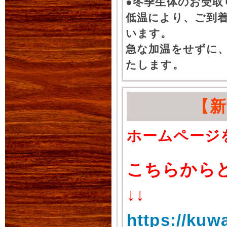
●冬季生体のお受取
低温により、ご到
います。
急な加温をせずに
たします。
【
ホームページ
こちらから
↓↓
https://kuw