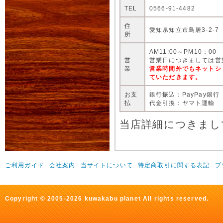
TEL
0566-91-4482
住
愛知県知立市鳥居3-2-7
所
AM11:00～PM10：00
営
営業日につきましては営
業
営業時間外でもネットシ
ていただきます。
お支
銀行振込：PayPay銀行
払
代金引換：ヤマト運輸
当店詳細につきまし
ご利用ガイド
会社案内
当サイトについて
特定商取引に関する表記
プ
Copyright © 2005-2026 kuwakabu planet All rights reserved.