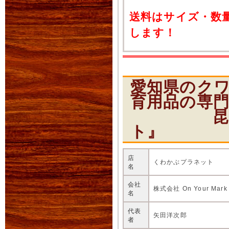
送料はサイズ・数
します！
愛知県のク
育用品の専
昆虫ショ
ト』
店
くわかぶプラネット
名
会社
株式会社 On Your Mark
名
代表
矢田洋次郎
者