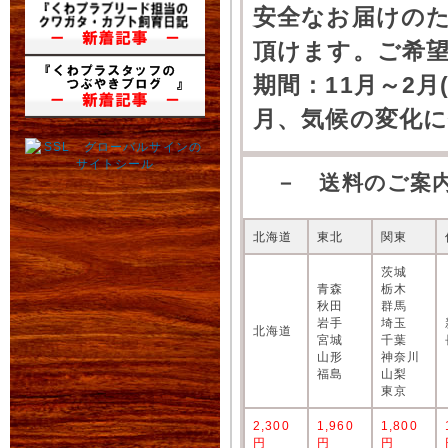
安全なお届けの
頂けます。ご希
期間：11月～2月
月、気候の変化
－ 送料のご案
北海道
東北
関東
茨城
青森
栃木
秋田
群馬
岩手
埼玉
北海道
宮城
千葉
山形
神奈川
福島
山梨
東京
2,300
1,960
1,800
円
円
円