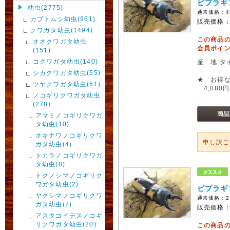
ビプラギ
幼虫(2775)
通常価格：
4
カブトムシ幼虫(961)
販売価格
クワガタ幼虫(1494)
この商品
オオクワガタ幼虫
会員ポイン
(151)
コクワガタ幼虫(140)
産 地:タ
シカクワガタ幼虫(55)
★ お得な
ツヤクワガタ幼虫(61)
4,080円
ノコギリクワガタ幼虫
(278)
アマミノコギリクワガ
タ幼虫(10)
オキナワノコギリクワ
申し訳
ガタ幼虫(4)
トカラノコギリクワガ
タ幼虫(8)
トクノシマノコギリク
ワガタ幼虫(2)
ビプラギ
ヤクシマノコギリクワ
通常価格：
2
ガタ幼虫(2)
販売価格
アスタコイデスノコギ
リクワガタ幼虫(20)
この商品