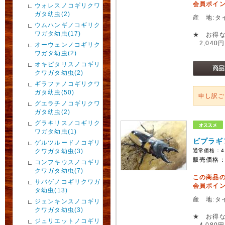
会員ポイン
ウォレスノコギリクワ
ガタ幼虫(2)
産 地:タ
ウムハンギノコギリク
ワガタ幼虫(17)
★ お得な
2,040円
オーウェンノコギリク
ワガタ幼虫(2)
オキピタリスノコギリ
クワガタ幼虫(2)
ギラファノコギリクワ
ガタ幼虫(50)
申し訳
グエラチノコギリクワ
ガタ幼虫(2)
グラキリスノコギリク
ワガタ幼虫(1)
ビプラギ
ゲルツルードノコギリ
クワガタ幼虫(3)
通常価格：
4
販売価格
コンフキウスノコギリ
クワガタ幼虫(7)
この商品
サバゲノコギリクワガ
会員ポイン
タ幼虫(13)
産 地:タ
ジェンキンスノコギリ
クワガタ幼虫(3)
★ お得な
ジュリエットノコギリ
4,080円