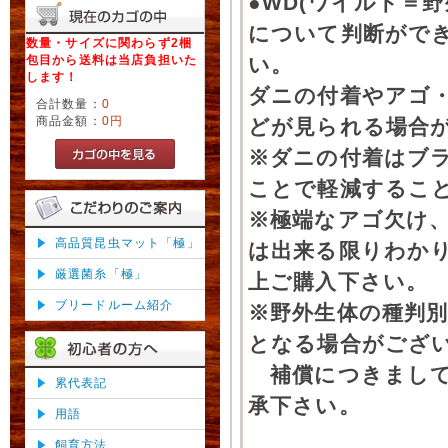
●WD(ワイルド＝
について判断がで
数量・サイズに関わらず2梱
包目から送料は当店負担いた
い。
します！
ダニの付着やアゴ
合計数量：
0
商品金額：
0円
どが見られる場合
※ダニの付着はブ
ことで軽減するこ
※極端なアゴ欠け
高品質昆虫マット「極」
は出来る限りわか
厳選菌糸「極」
上ご購入下さい。
ブリードルーム紹介
※野外生体の種判別
となる場合がござ
補償につきまして
累代表記
承下さい。
用語
飼育方法