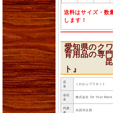
送料はサイズ・数
します！
愛知県のク
育用品の専
昆虫ショ
ト』
店
くわかぶプラネット
名
会社
株式会社 On Your Mark
名
代表
矢田洋次郎
者