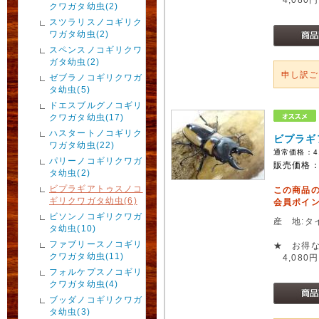
クワガタ幼虫(2)
スツラリスノコギリク
ワガタ幼虫(2)
スペンスノコギリクワ
ガタ幼虫(2)
申し訳
ゼブラノコギリクワガ
タ幼虫(5)
ドエスブルグノコギリ
クワガタ幼虫(17)
ハスタートノコギリク
ビプラギ
ワガタ幼虫(22)
通常価格：
4
パリーノコギリクワガ
販売価格
タ幼虫(2)
ビプラギアトゥスノコ
この商品
ギリクワガタ幼虫(6)
会員ポイン
ビソンノコギリクワガ
産 地:タ
タ幼虫(10)
ファブリースノコギリ
★ お得な
クワガタ幼虫(11)
4,080円
フォルケプスノコギリ
クワガタ幼虫(4)
ブッダノコギリクワガ
タ幼虫(3)