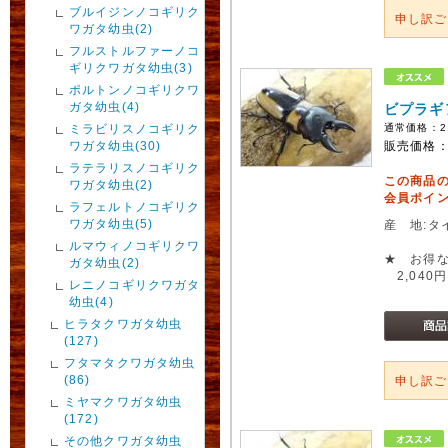
ブルイジンノコギリク
申し訳
ワガタ幼虫(2)
フルストルファーノコ
ギリクワガタ幼虫(3)
ポルトンノコギリクワ
ガタ幼虫(4)
ビプラギ
ミラビリスノコギリク
通常価格：
2
ワガタ幼虫(30)
販売価格
ラテラリスノコギリク
この商品
ワガタ幼虫(2)
会員ポイン
ラフェルトノコギリク
ワガタ幼虫(5)
産 地:タ
ルマウィノコギリクワ
★ お得な
ガタ幼虫(2)
2,040円
レニノコギリクワガタ
幼虫(4)
ヒラタクワガタ幼虫
(127)
フタマタクワガタ幼虫
(86)
申し訳
ミヤマクワガタ幼虫
(172)
その他クワガタ幼虫