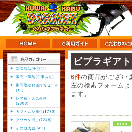
ビプラギアト
新着商品(全商品)
6件
の商品がござい
販売中商品(在庫あり)
左の検索フォームよ
期間限定お値打ちセール
(11)
ます。
レア種・人気生体
(2808)
カブトムシ成虫(1770)
クワガタ成虫(7249)
その他成虫(566)