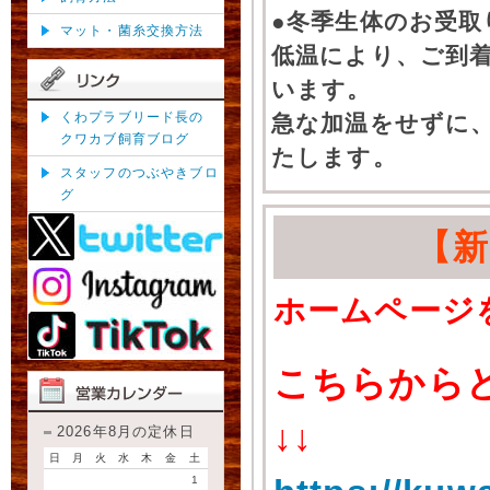
●冬季生体のお受取
マット・菌糸交換方法
低温により、ご到
います。
くわプラブリード長の
急な加温をせずに
クワカブ飼育ブログ
たします。
スタッフのつぶやきブロ
グ
【
ホームページ
こちらから
↓↓
2026年8月の定休日
日
月
火
水
木
金
土
1