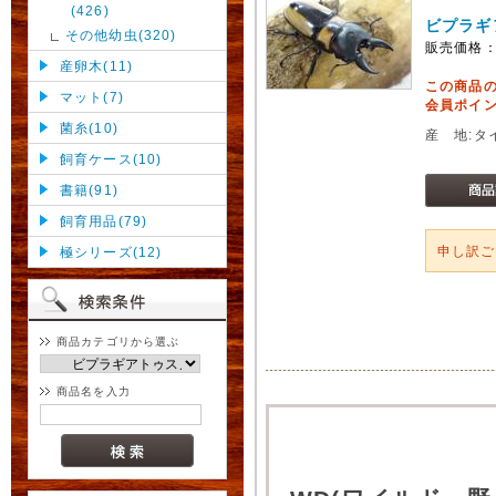
(426)
ビプラギ
その他幼虫(320)
販売価格
産卵木(11)
この商品
マット(7)
会員ポイン
菌糸(10)
産 地:タ
飼育ケース(10)
書籍(91)
飼育用品(79)
申し訳
極シリーズ(12)
商品カテゴリから選ぶ
商品名を入力