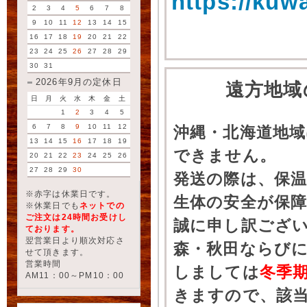
https://kuw
2
3
4
5
6
7
8
9
10
11
12
13
14
15
16
17
18
19
20
21
22
23
24
25
26
27
28
29
30
31
2026年9月の定休日
遠方地域
日
月
火
水
木
金
土
1
2
3
4
5
6
7
8
9
10
11
12
沖縄・北海道地
13
14
15
16
17
18
19
できません。
20
21
22
23
24
25
26
27
28
29
30
発送の際は、保
※赤字は休業日です。
生体の安全が保
※休業日でも
ネットでの
ご注文は24時間お受けし
誠に申し訳ござ
ております。
翌営業日より順次対応さ
森・秋田ならびに
せて頂きます。
営業時間
しましては
冬季
AM11：00～PM10：00
きますので、該