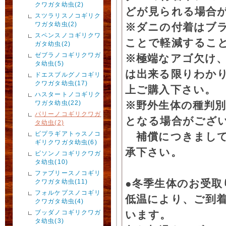
クワガタ幼虫(2)
どが見られる場合
スツラリスノコギリク
ワガタ幼虫(2)
※ダニの付着はブ
スペンスノコギリクワ
ことで軽減するこ
ガタ幼虫(2)
ゼブラノコギリクワガ
※極端なアゴ欠け
タ幼虫(5)
は出来る限りわか
ドエスブルグノコギリ
クワガタ幼虫(17)
上ご購入下さい。
ハスタートノコギリク
ワガタ幼虫(22)
※野外生体の種判別
パリーノコギリクワガ
となる場合がござ
タ幼虫(2)
ビプラギアトゥスノコ
補償につきまして
ギリクワガタ幼虫(6)
承下さい。
ビソンノコギリクワガ
タ幼虫(10)
ファブリースノコギリ
●冬季生体のお受取
クワガタ幼虫(11)
フォルケプスノコギリ
低温により、ご到
クワガタ幼虫(4)
ブッダノコギリクワガ
います。
タ幼虫(3)