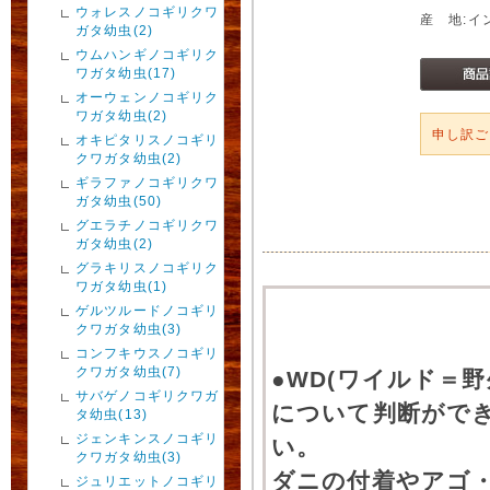
ウォレスノコギリクワ
産 地:イ
ガタ幼虫(2)
ウムハンギノコギリク
ワガタ幼虫(17)
オーウェンノコギリク
ワガタ幼虫(2)
申し訳
オキピタリスノコギリ
クワガタ幼虫(2)
ギラファノコギリクワ
ガタ幼虫(50)
グエラチノコギリクワ
ガタ幼虫(2)
グラキリスノコギリク
ワガタ幼虫(1)
ゲルツルードノコギリ
クワガタ幼虫(3)
コンフキウスノコギリ
クワガタ幼虫(7)
●WD(ワイルド＝
サバゲノコギリクワガ
について判断がで
タ幼虫(13)
ジェンキンスノコギリ
い。
クワガタ幼虫(3)
ダニの付着やアゴ
ジュリエットノコギリ