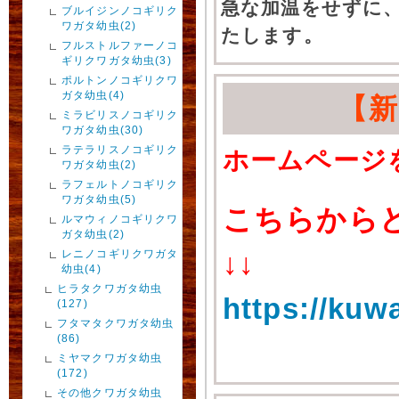
急な加温をせずに
ブルイジンノコギリク
ワガタ幼虫(2)
たします。
フルストルファーノコ
ギリクワガタ幼虫(3)
ポルトンノコギリクワ
ガタ幼虫(4)
【
ミラビリスノコギリク
ワガタ幼虫(30)
ラテラリスノコギリク
ホームページ
ワガタ幼虫(2)
ラフェルトノコギリク
ワガタ幼虫(5)
こちらから
ルマウィノコギリクワ
ガタ幼虫(2)
レニノコギリクワガタ
↓↓
幼虫(4)
ヒラタクワガタ幼虫
https://kuw
(127)
フタマタクワガタ幼虫
(86)
ミヤマクワガタ幼虫
(172)
その他クワガタ幼虫