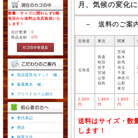
月、気候の変化
数量・サイズに関わらず2梱
包目から送料は当店負担いた
－ 送料のご案
します！
合計数量：
0
商品金額：
0円
北海道
東北
関東
茨城
青森
栃木
秋田
群馬
岩手
埼玉
北海道
宮城
千葉
高品質昆虫マット「極」
山形
神奈川
福島
山梨
厳選菌糸「極」
東京
ブリードルーム紹介
2,300
1,960
1,800
円
円
円
累代表記
送料はサイズ・数
用語
します！
飼育方法