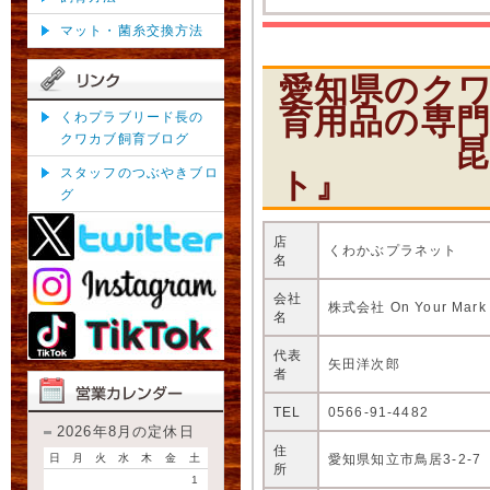
マット・菌糸交換方法
愛知県のク
育用品の専
くわプラブリード長の
クワカブ飼育ブログ
昆虫ショ
スタッフのつぶやきブロ
ト』
グ
店
くわかぶプラネット
名
会社
株式会社 On Your Mark
名
代表
矢田洋次郎
者
TEL
0566-91-4482
2026年8月の定休日
住
愛知県知立市鳥居3-2-7
日
月
火
水
木
金
土
所
1