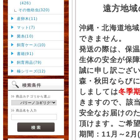
(426)
遠方地域
その他幼虫(320)
産卵木(11)
沖縄・北海道地
マット(7)
菌糸(10)
できません。
飼育ケース(10)
発送の際は、保
書籍(91)
生体の安全が保
飼育用品(79)
誠に申し訳ござ
極シリーズ(12)
森・秋田ならびに
しましては
冬季
商品カテゴリから選ぶ
きますので、該
商品名を入力
安全なお届けの
頂けます。ご希
期間：11月～2月