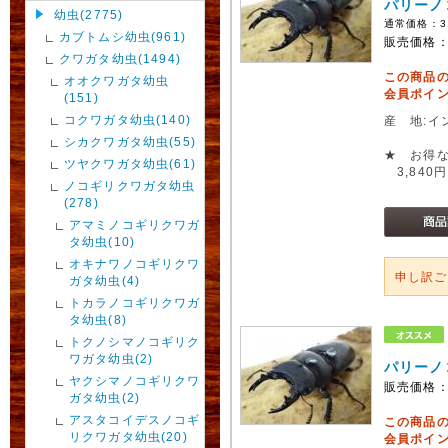
パリーノ
幼虫(2775)
通常価格：
3
カブトムシ幼虫(961)
販売価格
クワガタ幼虫(1494)
この商品
オオクワガタ幼虫
会員ポイン
(151)
コクワガタ幼虫(140)
産 地:イ
シカクワガタ幼虫(55)
★ お得な
ツヤクワガタ幼虫(61)
3,840円
ノコギリクワガタ幼虫
(278)
アマミノコギリクワガ
タ幼虫(10)
オキナワノコギリクワ
申し訳
ガタ幼虫(4)
トカラノコギリクワガ
タ幼虫(8)
トクノシマノコギリク
ワガタ幼虫(2)
パリーノ
ヤクシマノコギリクワ
販売価格
ガタ幼虫(2)
アスタコイデスノコギ
この商品
リクワガタ幼虫(20)
会員ポイン