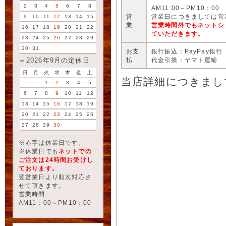
2
3
4
5
6
7
8
AM11:00～PM10：00
営
営業日につきましては営
9
10
11
12
13
14
15
業
営業時間外でもネットシ
16
17
18
19
20
21
22
ていただきます。
23
24
25
26
27
28
29
30
31
お支
銀行振込：PayPay銀行
払
代金引換：ヤマト運輸
2026年9月の定休日
日
月
火
水
木
金
土
当店詳細につきまし
1
2
3
4
5
6
7
8
9
10
11
12
13
14
15
16
17
18
19
20
21
22
23
24
25
26
27
28
29
30
※赤字は休業日です。
※休業日でも
ネットでの
ご注文は24時間お受けし
ております。
翌営業日より順次対応さ
せて頂きます。
営業時間
AM11：00～PM10：00