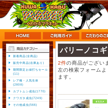
パリーノコギ
新着商品(全商品)
2件
の商品がござい
販売中商品(在庫あり)
左の検索フォームよ
期間限定お値打ちセール
(11)
ます。
レア種・人気生体
(2808)
カブトムシ成虫(1770)
クワガタ成虫(7249)
その他成虫(566)