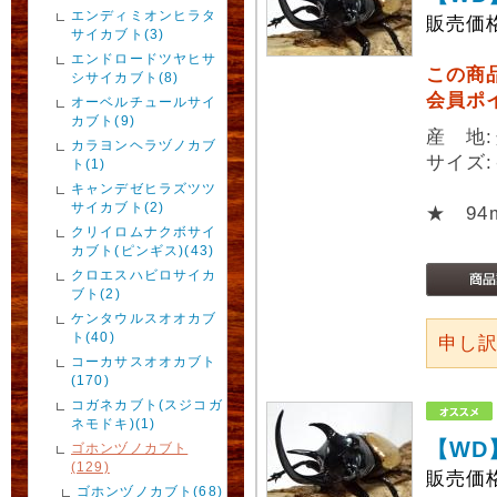
エンディミオンヒラタ
販売価
サイカブト(3)
エンドロードツヤヒサ
この商
シサイカブト(8)
会員ポ
オーベルチュールサイ
カブト(9)
産 地
カラヨンヘラヅノカブ
サイズ:
ト(1)
キャンデゼヒラズツツ
サイカブト(2)
★ 9
クリイロムナクボサイ
カブト(ピンギス)(43)
クロエスハビロサイカ
ブト(2)
ケンタウルスオオカブ
ト(40)
申し
コーカサスオオカブト
(170)
コガネカブト(スジコガ
ネモドキ)(1)
【WD
ゴホンヅノカブト
(129)
販売価
ゴホンヅノカブト(68)