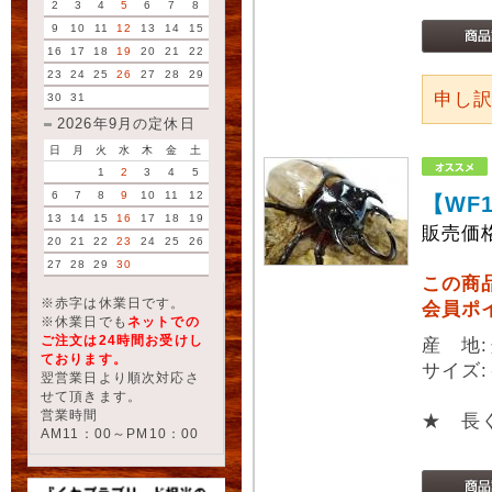
2
3
4
5
6
7
8
9
10
11
12
13
14
15
16
17
18
19
20
21
22
23
24
25
26
27
28
29
申し
30
31
2026年9月の定休日
日
月
火
水
木
金
土
1
2
3
4
5
6
7
8
9
10
11
12
【WF
13
14
15
16
17
18
19
販売価
20
21
22
23
24
25
26
27
28
29
30
この商
※赤字は休業日です。
会員ポ
※休業日でも
ネットでの
ご注文は24時間お受けし
産 地
ております。
サイズ:
翌営業日より順次対応さ
せて頂きます。
営業時間
★ 長
AM11：00～PM10：00