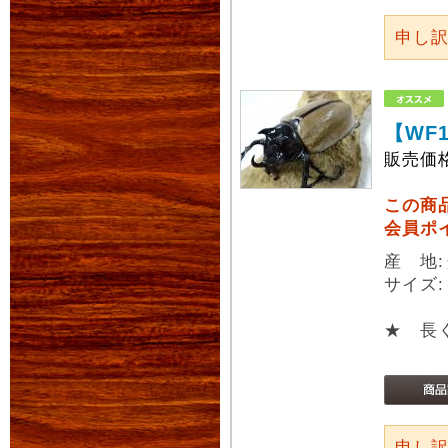
申し
【WF
販売価
この商
会員ポ
産 地
サイズ:
★ 長
申し