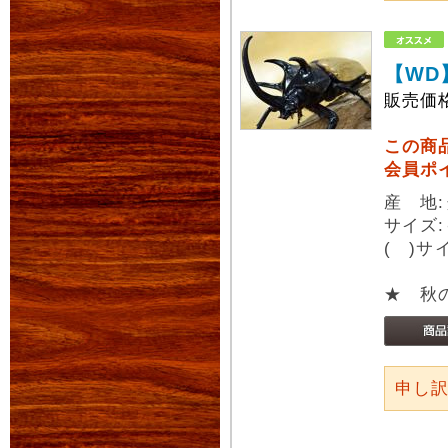
【WD
販売価
この商
会員ポ
産 地
サイズ:
( )
★ 秋
申し