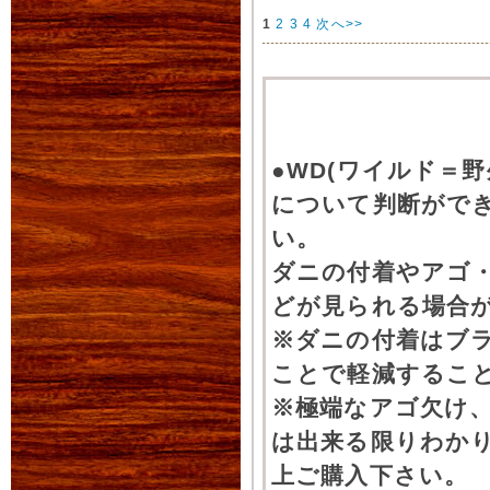
1
2
3
4
次へ>>
●WD(ワイルド＝
について判断がで
い。
ダニの付着やアゴ
どが見られる場合
※ダニの付着はブ
ことで軽減するこ
※極端なアゴ欠け
は出来る限りわか
上ご購入下さい。