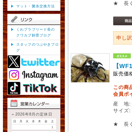
★ 長
マット・菌糸交換方法
くわプラブリード長の
クワカブ飼育ブログ
申し
スタッフのつぶやきブロ
グ
【WF
販売価
この商
会員ポ
産 地
サイズ:
2026年8月の定休日
日
月
火
水
木
金
土
★ 長
1