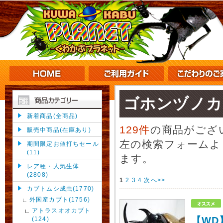
ゴホンヅノカ
新着商品(全商品)
129件
の商品がござ
販売中商品(在庫あり)
左の検索フォームよ
期間限定お値打ちセール
(11)
ます。
レア種・人気生体
(2808)
1
2
3
4
次へ>>
カブトムシ成虫(1770)
外国産カブト(1756)
アトラスオオカブト
【WD
(124)