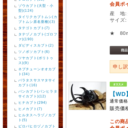
会員ポ
ゾウカブト(大型・小
型)(124)
産 地
タイリクカブトムシ(カ
サイズ:
ブトムシ原名亜種)(3)
タテゴトカブト(7)
★ 8
タテヅノカブト(ゴロフ
ァ)(190)
ダビディスカブト(2)
ツノボソカブト(6)
ツヤカブト(ポリトゥ
ス)(9)
申し
ネプチューンオオカブ
ト(34)
バラタスサスマタサイ
カブト(16)
パンカブト(パンヒラタ
【WD
サイカブト)(12)
通常価
ヒナカブト(294)
販売価
ヒメカブト(7)
ヒルタスヘラヅノカブ
ト(5)
この商
ビロバヒロヅノカブト