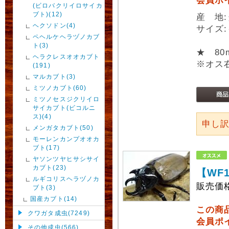
会員ポ
(ビロバクリイロサイカ
ブト)(12)
産 地
ヘクソドン(4)
サイズ:
ペヘルケヘラヅノカブ
ト(3)
★ 8
ヘラクレスオオカブト
※オス
(191)
マルカブト(3)
ミツノカブト(60)
ミツノセスジクリイロ
サイカブト(ビコルニ
ス)(4)
申し
メンガタカブト(50)
モーレンカンプオオカ
ブト(17)
ヤソンツヤヒサシサイ
カブト(23)
【WF
ルギコリスヘラヅノカ
販売価
ブト(3)
国産カブト(14)
この商
クワガタ成虫(7249)
会員ポ
その他成虫(566)