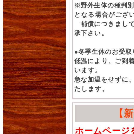
※野外生体の種判別
となる場合がござ
補償につきまして
承下さい。
●冬季生体のお受取
低温により、ご到
います。
急な加温をせずに
たします。
【
ホームページ