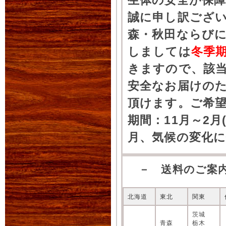
生体の安全が保
誠に申し訳ござ
森・秋田ならびに
しましては
冬季
きますので、該
安全なお届けの
頂けます。ご希
期間：11月～2月
月、気候の変化
－ 送料のご案
北海道
東北
関東
茨城
青森
栃木