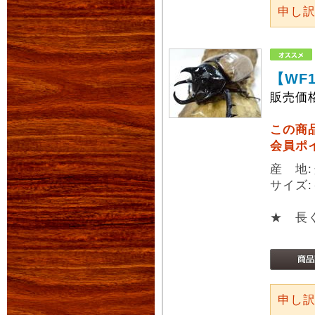
申し
【WF
販売価
この商
会員ポ
産 地
サイズ:
★ 長
申し