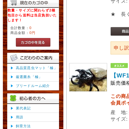
サイズ:
数量・サイズに関わらず2梱
★ 長
包目から送料は当店負担いた
します！
合計数量：
0
商品金額：
0円
申し
高品質昆虫マット「極」
【WF
厳選菌糸「極」
販売価
ブリードルーム紹介
この商
会員ポ
累代表記
産 地
用語
サイズ:
飼育方法