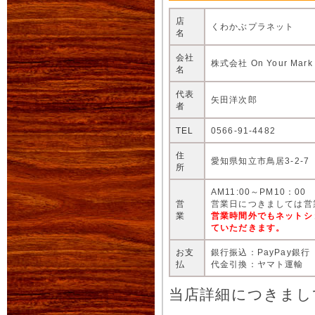
店
くわかぶプラネット
名
会社
株式会社 On Your Mark
名
代表
矢田洋次郎
者
TEL
0566-91-4482
住
愛知県知立市鳥居3-2-7
所
AM11:00～PM10：00
営
営業日につきましては営
業
営業時間外でもネットシ
ていただきます。
お支
銀行振込：PayPay銀行
払
代金引換：ヤマト運輸
当店詳細につきまし