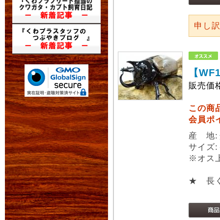
申し
【WF
販売価
この商
会員ポ
産 地
サイズ:
※オス
★ 長