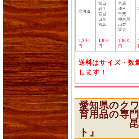
秋田
群馬
岩手
埼玉
北海道
宮城
千葉
山形
神奈川
福島
山梨
東京
2,300
1,960
1,800
円
円
円
送料はサイズ・数
します！
愛知県のク
育用品の専
昆虫ショ
ト』