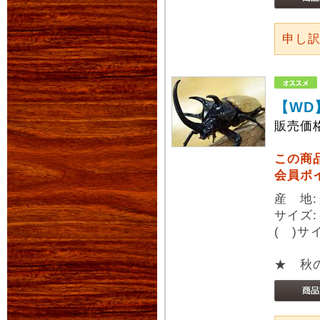
申し
【WD
販売価
この商
会員ポ
産 地
サイズ
( )
★ 秋