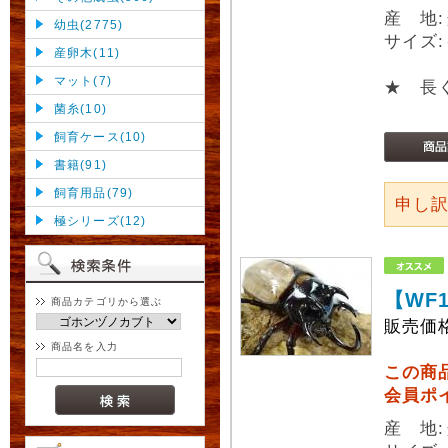
産 地
幼虫(2775)
サイズ:
産卵木(11)
マット(7)
★ 長
菌糸(10)
飼育ケース(10)
書籍(91)
飼育用品(79)
申し
極シリーズ(12)
【WF
商品カテゴリから選ぶ
販売価
商品名を入力
この商
会員ポ
産 地