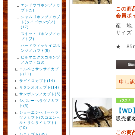
エンドウゴホンヅノカ
この商
ブト(5)
会員ポ
シャムゴホンヅノカブ
ト(タイゴホンヅノ)
産 地
(17)
サイズ:
スキットゴホンヅノカ
ブト(2)
ハードウィッケイゴホ
★ 8
ンヅノカブト(9)
ビルマニクスゴホンヅ
ノカブト(28)
コルベヒサシサイカブ
ト(11)
サビイロカブト(14)
申し
サタンオオカブト(14)
サンボンツノカブト(6)
シボレーヘラヅノカブ
ト(5)
【WD
ショーエンへリーヘラ
ヅノカブト(スコエンヘ
販売価
ルヒサシサイカブト)
(10)
この商
シロカブト(85)