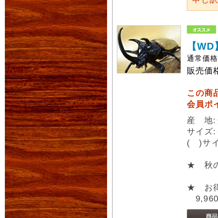
【WD
通常価
販売価
この商
会員ポ
産 地
サイズ
( )
★ 秋
★ お
9,96