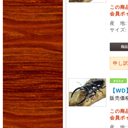
この商
会員ポ
産 地
サイズ:
申し
【WD
販売価
この商
会員ポ
産 地