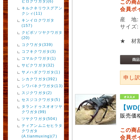
ビロクワガタ)(6)
この商
キルクネリウスグアン
会員ポ
クシィ(11)
産 地
キンイロクワガタ
(157)
サイズ:
クビボソツヤクワガタ
(20)
★ 材
コクワガタ(339)
コフキクワガタ(3)
コマルクワガタ(1)
サビクワガタ(32)
サメハダクワガタ(1)
申し
シカクワガタ(392)
シワバネクワガタ(13)
スジクワガタ(2)
セスジコクワガタ(5)
【WD
タランドゥスオオツヤ
クワガタ(99)
販売価
ツヤクワガタ(504)
ティアンムニセヒラタ
この商
クワガタ
(A.tianmuxing)(7)
会員ポ