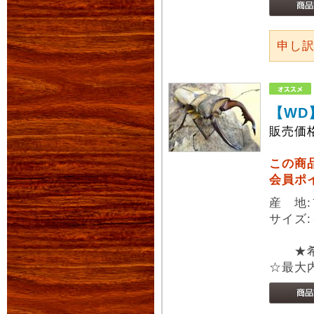
申し
【WD
販売価
この商
会員ポ
産 地
サイズ:
★希少
☆最大