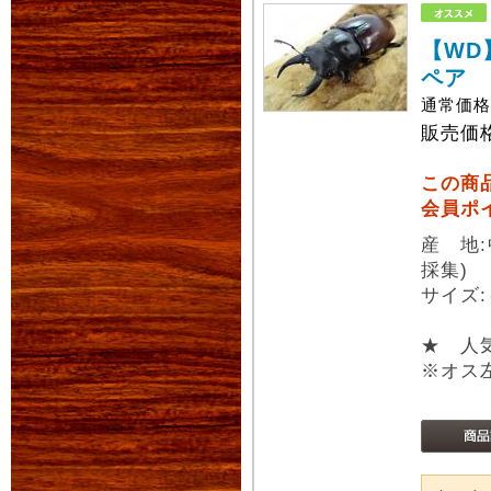
【WD
ペア
通常価
販売価
この商
会員ポ
産 地
採集)
サイズ:
★ 人
※オス