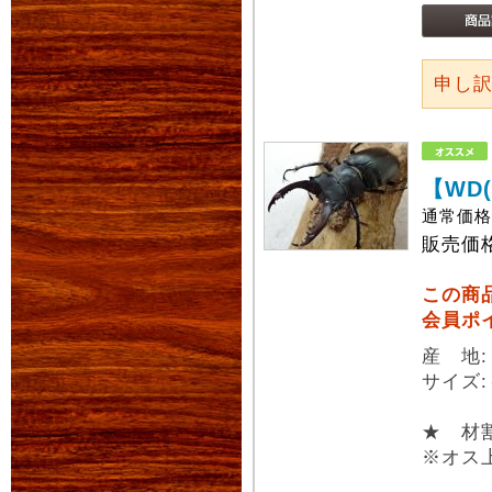
申し
【WD
通常価
販売価
この商
会員ポ
産 地
サイズ:
★ 材
※オス