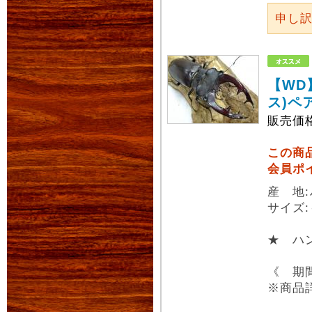
申し
【WD
ス)ペ
販売価
この商
会員ポ
産 地
サイズ:
★ ハ
《 期
※商品