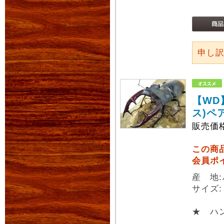
申し
【WD
ス)ペ
販売価
この商
会員ポ
産 地
サイズ:
★ ハ