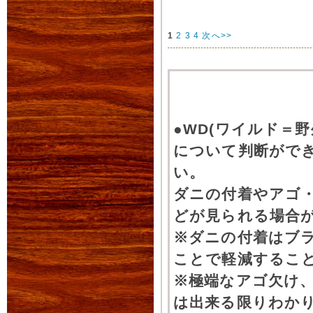
1
2
3
4
次へ>>
●WD(ワイルド＝
について判断がで
い。
ダニの付着やアゴ
どが見られる場合
※ダニの付着はブ
ことで軽減するこ
※極端なアゴ欠け
は出来る限りわか