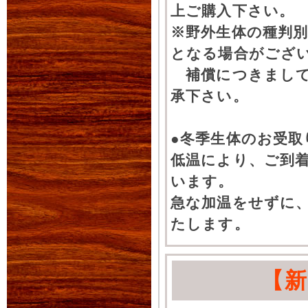
上ご購入下さい。
※野外生体の種判別
となる場合がござ
補償につきまして
承下さい。
●冬季生体のお受取
低温により、ご到
います。
急な加温をせずに
たします。
【