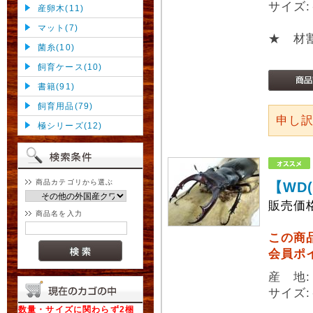
サイズ:
産卵木(11)
マット(7)
★ 材
菌糸(10)
飼育ケース(10)
書籍(91)
飼育用品(79)
申し
極シリーズ(12)
商品カテゴリから選ぶ
【WD
販売価
商品名を入力
この商
会員ポ
産 地
サイズ:
数量・サイズに関わらず2梱