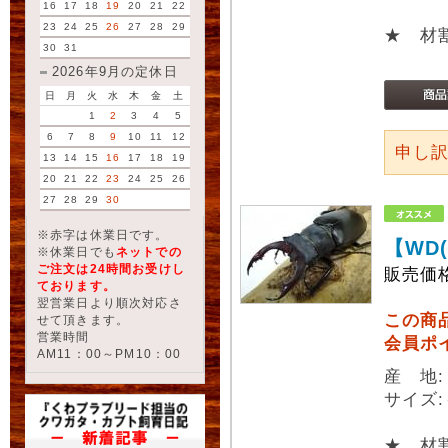
16
17
18
19
20
21
22
23
24
25
26
27
28
29
★ 材
30
31
2026年9月の定休日
日
月
火
水
木
金
土
1
2
3
4
5
6
7
8
9
10
11
12
申し
13
14
15
16
17
18
19
20
21
22
23
24
25
26
27
28
29
30
※赤字は休業日です。
【WD
※休業日でも
ネットでの
ご注文は24時間お受けし
販売価
ております。
翌営業日より順次対応さ
この商
せて頂きます。
営業時間
会員ポ
AM11：00～PM10：00
産 地
サイズ:
★ 材