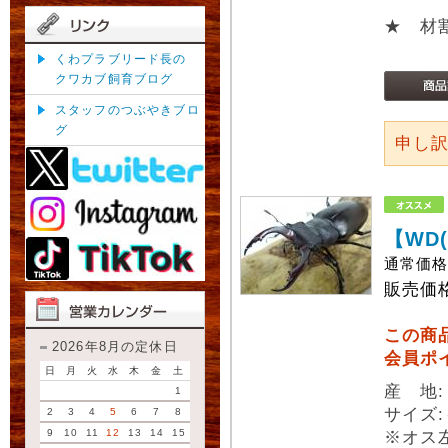
★ 材
くわプラブリード長の
クワカブ飼育ブログ
スタッフのつぶやきブロ
グ
申し
【WD
通常価
販売価
この商
2026年8月の定休日
会員ポ
日
月
火
水
木
金
土
産 地
1
サイズ:
2
3
4
5
6
7
8
9
10
11
12
13
14
15
※オス