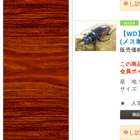
申し
【WD
(メス
販売価
この商
会員ポ
産 地
サイズ
★ 人
申し