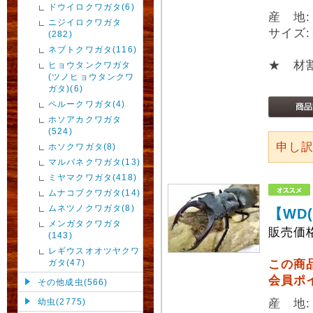
ドウイロクワガタ(6)
産 地
ニジイロクワガタ
サイズ:
(282)
ネブトクワガタ(116)
★ 材
ヒョウタンクワガタ
(ツノヒョウタンクワ
ガタ)(6)
ペルークワガタ(4)
ホソアカクワガタ
(524)
申し
ホソクワガタ(8)
マルバネクワガタ(13)
ミヤマクワガタ(418)
ムナコブクワガタ(14)
ムネツノクワガタ(8)
【WD
メンガタクワガタ
販売価
(143)
レギウスオオツヤクワ
ガタ(47)
この商
会員ポ
その他成虫(566)
幼虫(2775)
産 地