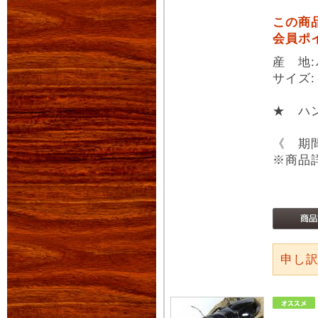
この商
会員ポ
産 地
サイズ:
★ ハ
《 期
※商品
申し