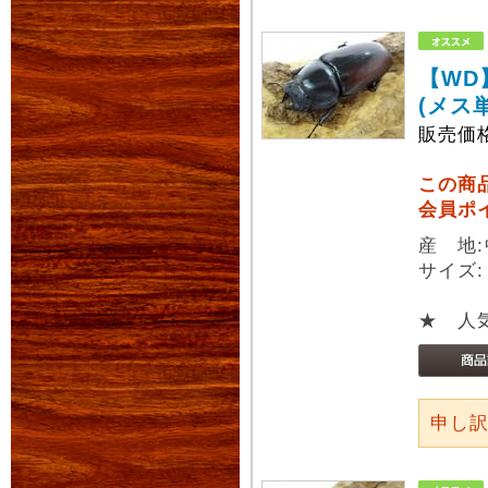
【WD
(メス
販売価
この商
会員ポ
産 地
サイズ
★ 人
申し