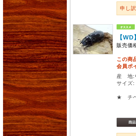
申し
【WD
販売価
この商
会員ポ
産 地
サイズ
★ チ