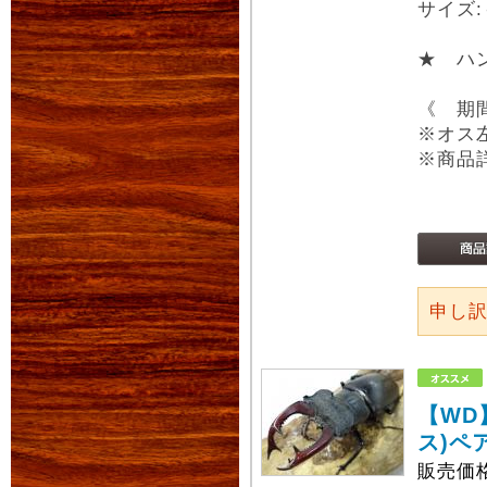
サイズ:
★ ハ
《 期
※オス
※商品
申し
【WD
ス)ペ
販売価