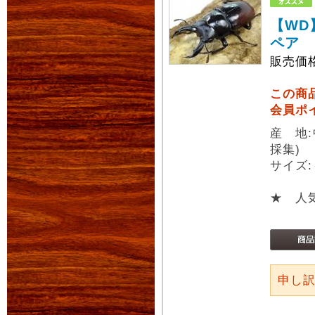
【WD
ペア
販売価
この商
会員ポ
産 地
採集)
サイズ:
★ 人
申し