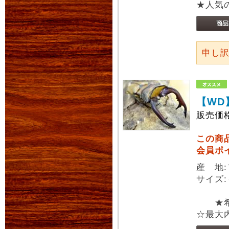
★人気
申し
【WD
販売価
この商
会員ポ
産 地
サイズ:
★希少
☆最大