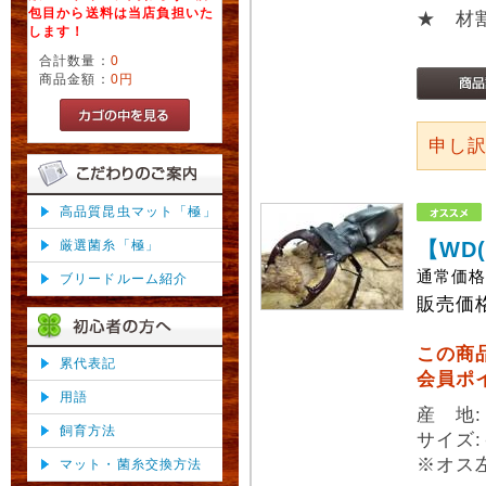
包目から送料は当店負担いた
★ 材
します！
合計数量：
0
商品金額：
0円
申し
高品質昆虫マット「極」
厳選菌糸「極」
【WD
通常価
ブリードルーム紹介
販売価
この商
累代表記
会員ポ
用語
産 地
飼育方法
サイズ:
※オス
マット・菌糸交換方法