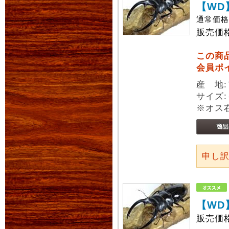
【WD
通常価
販売価
この商
会員ポ
産 地
サイズ:
※オス
申し
【WD
販売価