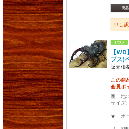
申し
【WD
ブス)
販売価
この商
会員ポ
産 地
サイズ:
★ オ