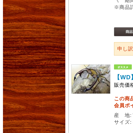
《 期
※商品
申し
【WD
販売価
この商
会員ポ
産 地
サイズ: