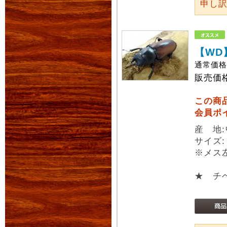
申し
【WD
通常価
販売価
この商
会員ポ
産 地
サイズ
※メス
★ チ