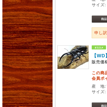
サイズ:
申し
【WD
販売価
この商
会員ポ
産 地
サイズ: