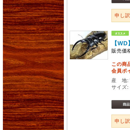
申し
【WD
販売価
この商
会員ポ
産 地
サイズ:
申し