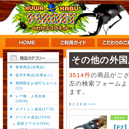
その他の外国
新着商品(全商品)
3514件
の商品がご
販売中商品(在庫あり)
左の検索フォームよ
期間限定お値打ちセール
(11)
ます。
レア種・人気生体
(2808)
1
2
3
4
次へ>>
カブトムシ成虫(1770)
クワガタ成虫(7249)
国産クワガタ(594)
【F2