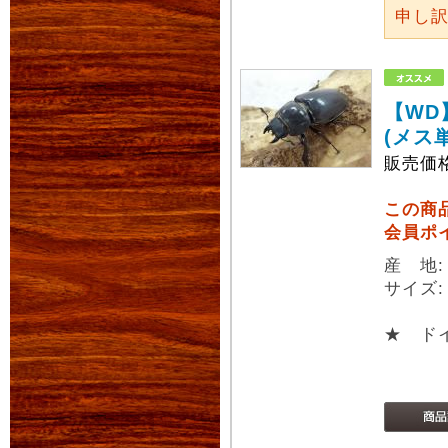
申し
【WD
(メス
販売価
この商
会員ポ
産 地
サイズ
★ ド