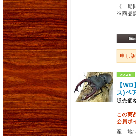
《 期
※商品
申し
【WD
ス)ペ
販売価
この商
会員ポ
産 地