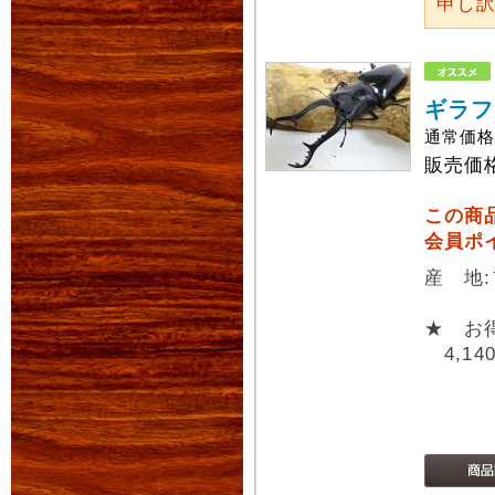
申し
ギラフ
通常価
販売価
この商
会員ポ
産 地:
★ お
4,14