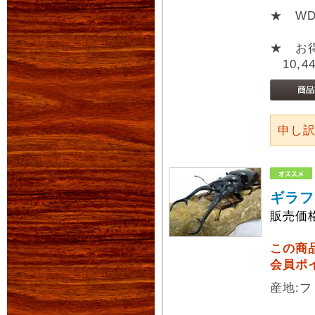
★ W
★ お
10,4
申し
ギラフ
販売価
この商
会員ポ
産地:フ