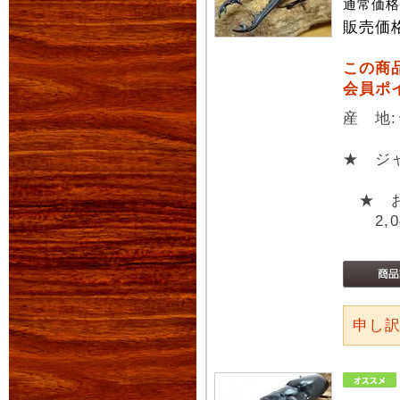
通常価
販売価
この商
会員ポ
産 地
★ ジ
★ お
2,04
申し