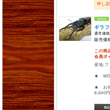
申し
ギラフ
通常価
販売価
この商
会員ポ
産地:フ
★ W
★ お
8,640