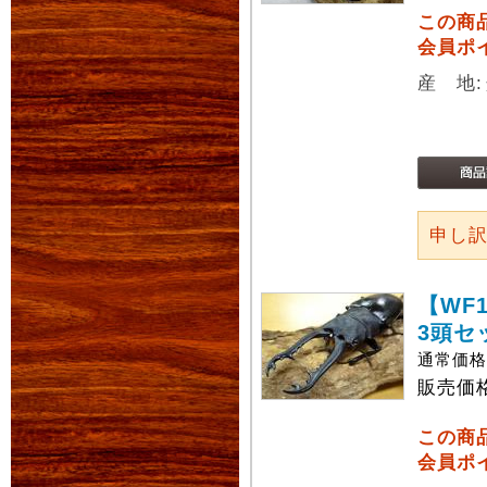
この商
会員ポ
産 地
申し
【WF
3頭セ
通常価
販売価
この商
会員ポ