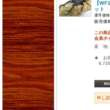
【WF
ット
通常価
販売価
この商
会員ポ
産 地
★ お
6,72
申し