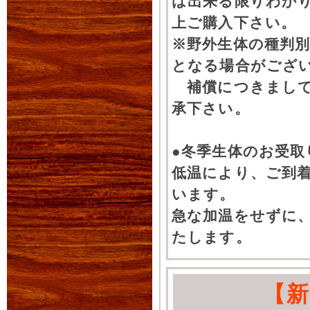
は出来る限りわか
上ご購入下さい。
※野外生体の種判別
となる場合がござ
補償につきまして
承下さい。
●冬季生体のお受取
低温により、ご到
います。
急な加温をせずに
たします。
【