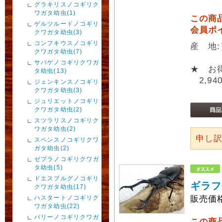
グラキリスノコギリク
ワガタ幼虫(1)
この商
ゲルツルードノコギリ
会員ポ
クワガタ幼虫(3)
コンフキウスノコギリ
産 地
クワガタ幼虫(7)
サバゲノコギリクワガ
★ お
タ幼虫(13)
2,94
ジェンキンスノコギリ
クワガタ幼虫(3)
ジュリエットノコギリ
クワガタ幼虫(2)
スツラリスノコギリク
ワガタ幼虫(2)
申し
スペンスノコギリクワ
ガタ幼虫(2)
ゼブラノコギリクワガ
タ幼虫(5)
ドエスブルグノコギリ
ギラフ
クワガタ幼虫(17)
ハスタートノコギリク
販売価
ワガタ幼虫(22)
パリーノコギリクワガ
この商