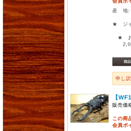
会員ポ
産 地
★ ジ
★ お
2,04
申し
【WF
販売価
この商
会員ポ