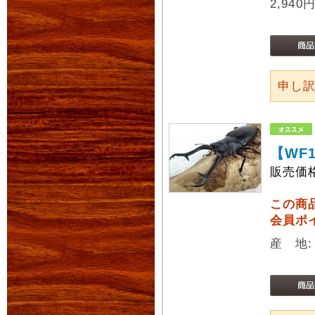
2,940
申し
【WF
販売価
この商
会員ポ
産 地