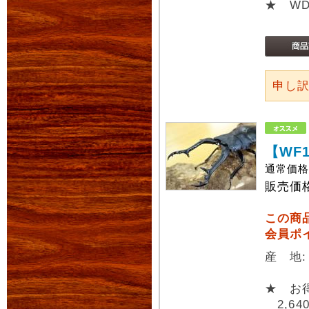
★ W
申し
【WF
通常価
販売価
この商
会員ポ
産 地
★ お
2,64