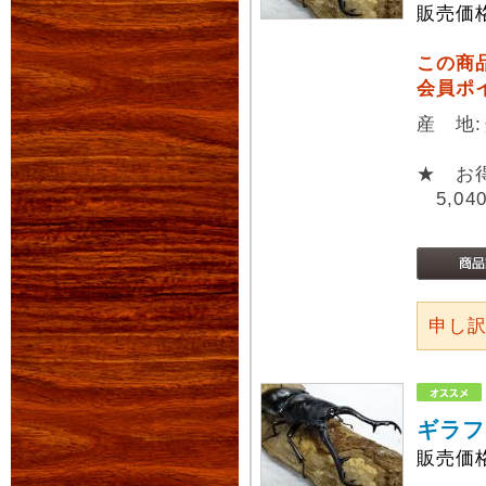
販売価
この商
会員ポ
産 地
★ お
5,04
申し
ギラフ
販売価