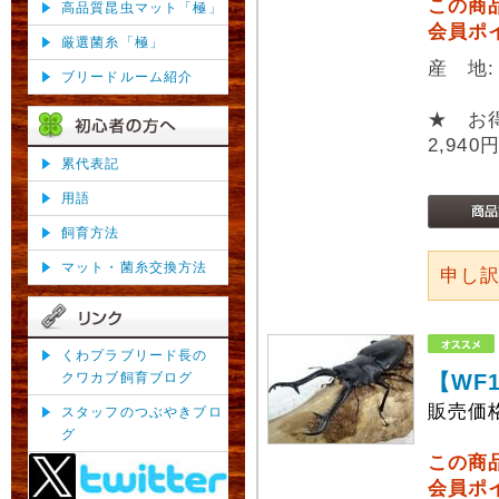
この商
高品質昆虫マット「極」
会員ポ
厳選菌糸「極」
産 地
ブリードルーム紹介
★ お
2,940
累代表記
用語
飼育方法
マット・菌糸交換方法
申し
くわプラブリード長の
クワカブ飼育ブログ
【WF
販売価
スタッフのつぶやきブロ
グ
この商
会員ポ