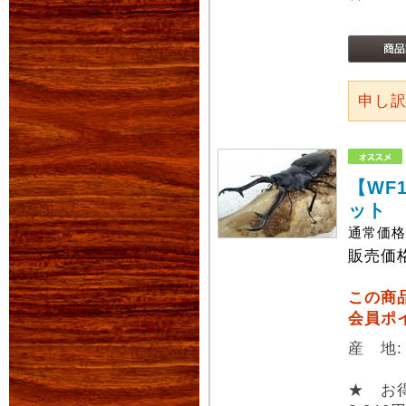
申し
【WF
ット
通常価
販売価
この商
会員ポ
産 地
★ お