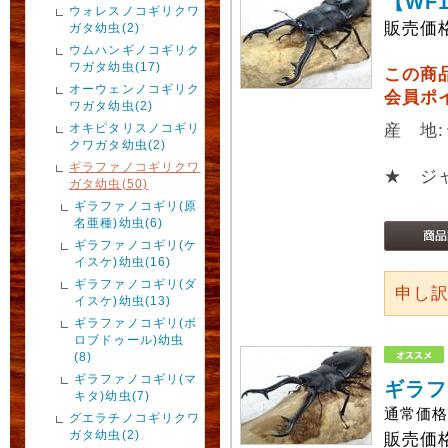
【WF
ウォレスノコギリクワ
販売価
ガタ幼虫(2)
ウムハンギノコギリク
ワガタ幼虫(17)
この商
オーウェンノコギリク
会員ポ
ワガタ幼虫(2)
オキピタリスノコギリ
産 地
クワガタ幼虫(2)
ギラファノコギリクワ
★ ジ
ガタ幼虫(50)
ギラファノコギリ(原
名亜種)幼虫(6)
ギラファノコギリ(ケ
イスケ)幼虫(16)
ギラファノコギリ(ダ
申し
イスケ)幼虫(13)
ギラファノコギリ(ボ
ロブドゥール)幼虫
(8)
ギラファノコギリ(マ
ギラフ
キタ)幼虫(7)
通常価
グエラチノコギリクワ
ガタ幼虫(2)
販売価