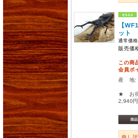
【WF
ット
通常価
販売価
この商
会員ポ
産 地
★ お
2,940
申し