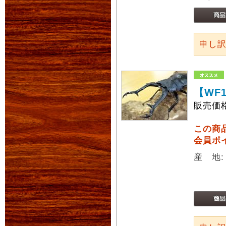
申し
【WF
販売価
この商
会員ポ
産 地