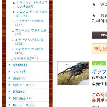
ルマウィノコギリクワ
★ W
ガタ幼虫(2)
レニノコギリクワガタ
★ お
幼虫(4)
7,440
ヒラタクワガタ幼虫
(127)
フタマタクワガタ幼虫
(86)
ミヤマクワガタ幼虫
(172)
申し
その他クワガタ幼虫
(426)
その他幼虫(320)
産卵木(11)
ギラフ
マット(7)
通常価
菌糸(10)
販売価
飼育ケース(10)
書籍(91)
この商
飼育用品(79)
会員ポ
極シリーズ(12)