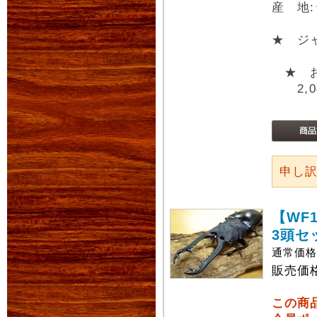
産 地
★ ジ
★ お
2,04
申し
【WF
3頭セ
通常価
販売価
この商