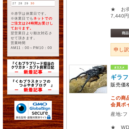
27
28
29
30
★ お
※赤字は休業日です。
7,440
※休業日でも
ネットでの
ご注文は24時間お受けし
ております。
翌営業日より順次対応さ
せて頂きます。
営業時間
AM11：00～PM10：00
申し
ギラフ
販売価
この商
会員ポ
産地:フ
★ W