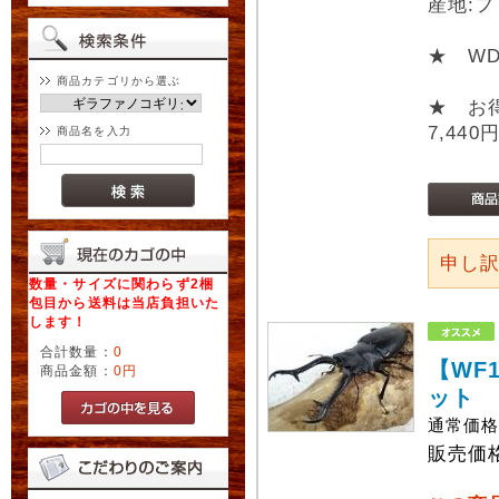
産地:フ
★ W
商品カテゴリから選ぶ
★ お
7,440
商品名を入力
申し
数量・サイズに関わらず2梱
包目から送料は当店負担いた
します！
合計数量：
0
【WF
商品金額：
0円
ット
通常価
販売価