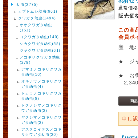
3頭セ
幼虫(2775)
通常価
カブトムシ幼虫(961)
販売価
クワガタ幼虫(1494)
オオクワガタ幼虫
この商
(151)
会員ポ
コクワガタ幼虫(140)
シカクワガタ幼虫(55)
産 地
ツヤクワガタ幼虫(61)
ノコギリクワガタ幼虫
★ ジ
(278)
アマミノコギリクワガ
タ幼虫(10)
★ お
オキナワノコギリクワ
2,34
ガタ幼虫(4)
トカラノコギリクワガ
タ幼虫(8)
トクノシマノコギリク
ワガタ幼虫(2)
ヤクシマノコギリクワ
申し
ガタ幼虫(2)
アスタコイデスノコギ
リクワガタ幼虫(20)