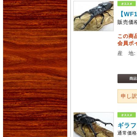
【WF
販売価
この商
会員ポ
産 地
申し
ギラフ
通常価