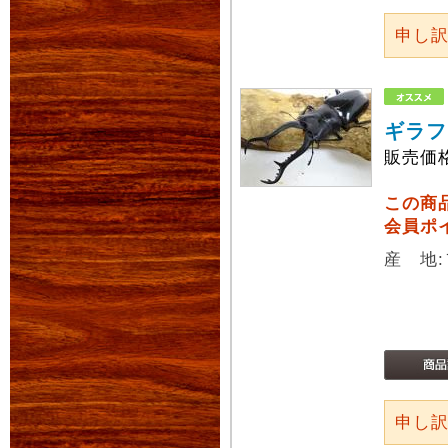
申し
ギラフ
販売価
この商
会員ポ
産 地:
申し