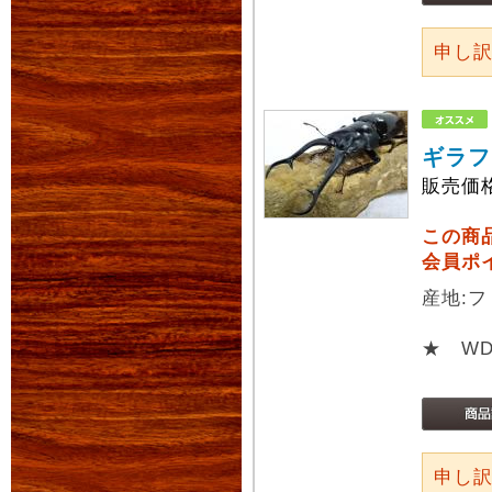
申し
ギラフ
販売価
この商
会員ポ
産地:フ
★ W
申し