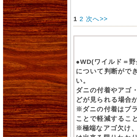
1
2
次へ>>
●WD(ワイルド＝
について判断がで
い。
ダニの付着やアゴ
どが見られる場合
※ダニの付着はブ
ことで軽減するこ
※極端なアゴ欠け