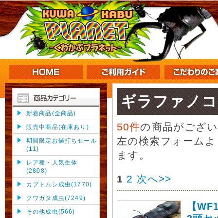
ギラファノコ
新着商品(全商品)
50件
の商品がござ
販売中商品(在庫あり)
左の検索フォームよ
期間限定お値打ちセール
(11)
ます。
レア種・人気生体
(2808)
1
2
次へ>>
カブトムシ成虫(1770)
クワガタ成虫(7249)
【WF
その他成虫(566)