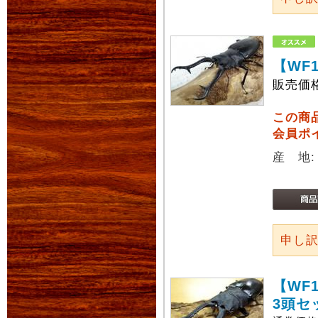
【WF
販売価
この商
会員ポ
産 地
申し
【WF
3頭セ