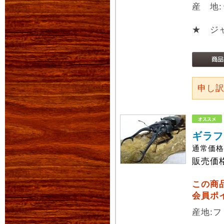
産 地
★ ジ
申し
ギラフ
通常価
販売価
この商
会員ポ
産地:フ