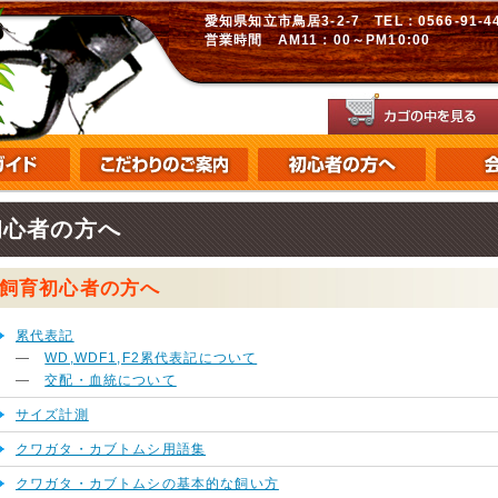
愛知県知立市鳥居3-2-7 TEL：0566-91-448
営業時間 AM11：00～PM10:00
初心者の方へ
飼育初心者の方へ
累代表記
―
WD,WDF1,F2累代表記について
―
交配・血統について
サイズ計測
クワガタ・カブトムシ用語集
クワガタ・カブトムシの基本的な飼い方