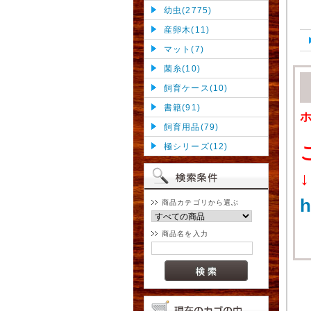
幼虫(2775)
産卵木(11)
マット(7)
菌糸(10)
飼育ケース(10)
書籍(91)
飼育用品(79)
極シリーズ(12)
↓
h
商品カテゴリから選ぶ
商品名を入力