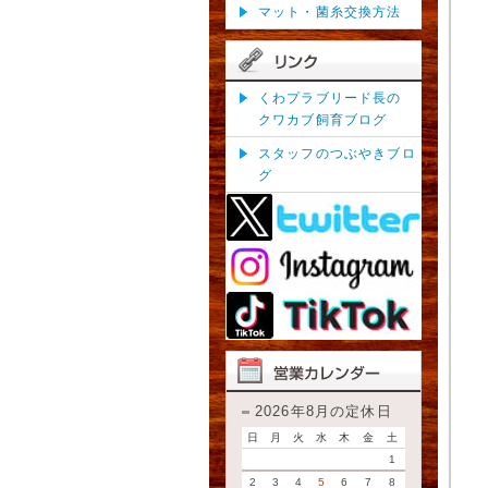
マット・菌糸交換方法
くわプラブリード長の
クワカブ飼育ブログ
スタッフのつぶやきブロ
グ
2026年8月の定休日
日
月
火
水
木
金
土
1
2
3
4
5
6
7
8