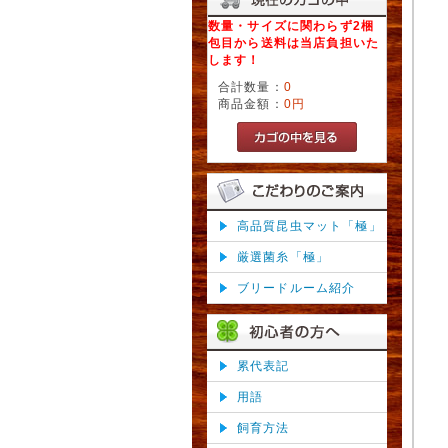
数量・サイズに関わらず2梱
包目から送料は当店負担いた
します！
合計数量：
0
商品金額：
0円
高品質昆虫マット「極」
厳選菌糸「極」
ブリードルーム紹介
累代表記
用語
飼育方法