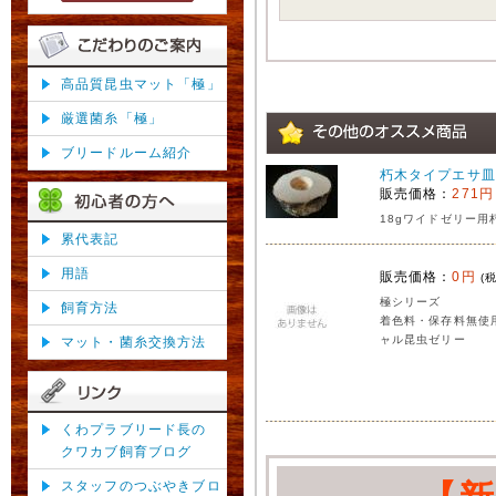
高品質昆虫マット「極」
厳選菌糸「極」
ブリードルーム紹介
朽木タイプエサ皿
販売価格：
271円
18gワイドゼリー用
累代表記
用語
販売価格：
0円
(
極シリーズ
飼育方法
着色料・保存料無使
ャル昆虫ゼリー
マット・菌糸交換方法
くわプラブリード長の
クワカブ飼育ブログ
スタッフのつぶやきブロ