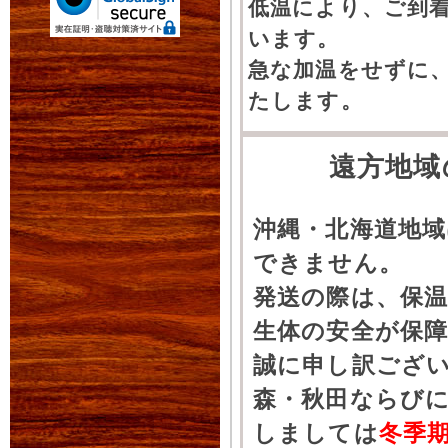
低温により、ご到
います。
急な加温をせずに
たします。
遠方地域
沖縄・北海道地
できません。
発送の際は、保
生体の安全が保
誠に申し訳ござ
森・秋田ならびに
しましては
冬季