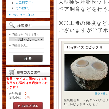
大型種や産卵セット
人工蛹室(4)
ペア飼育などを行う
その他(6)
極シリーズ(12)
※加工時の湿度など
ございますがご了承
商品カテゴリから選ぶ
商品名を入力
16gサイズにピッタリ
数量・サイズに関わらず2梱
包目から送料は当店負担いた
します！
合計数量：
0
画像を拡大
商品金額：
0円
極黒糖ゼリー・高タンパクゼリ
16gがピッタリ入ります