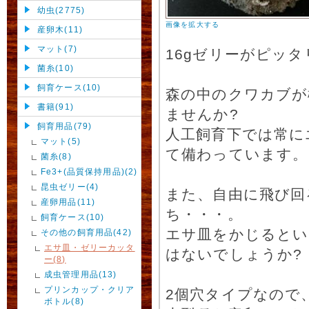
幼虫(2775)
画像を拡大する
産卵木(11)
マット(7)
16gゼリーがピッ
菌糸(10)
飼育ケース(10)
森の中のクワカブが
書籍(91)
ませんか?
飼育用品(79)
人工飼育下では常に
マット(5)
て備わっています。
菌糸(8)
Fe3+(品質保持用品)(2)
昆虫ゼリー(4)
また、自由に飛び回
産卵用品(11)
ち・・・。
飼育ケース(10)
エサ皿をかじるとい
その他の飼育用品(42)
エサ皿・ゼリーカッタ
はないでしょうか?
ー(8)
成虫管理用品(13)
プリンカップ・クリア
2個穴タイプなので
ボトル(8)