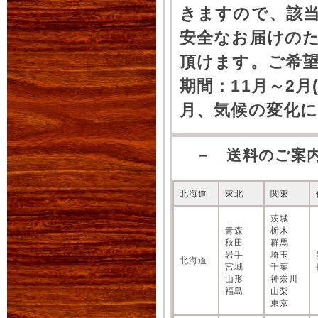
きますので、該
安全なお届けの
頂けます。ご希
期間：11月～2月
月、気候の変化
－ 送料のご案
北海道
東北
関東
茨城
青森
栃木
秋田
群馬
岩手
埼玉
北海道
宮城
千葉
山形
神奈川
福島
山梨
東京