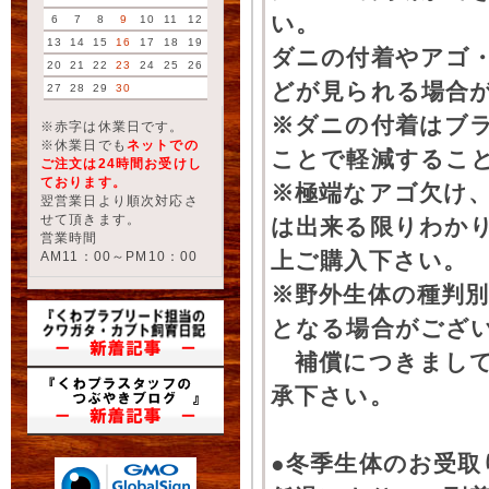
い。
6
7
8
9
10
11
12
13
14
15
16
17
18
19
ダニの付着やアゴ
20
21
22
23
24
25
26
どが見られる場合
27
28
29
30
※ダニの付着はブ
※赤字は休業日です。
※休業日でも
ネットでの
ことで軽減するこ
ご注文は24時間お受けし
ております。
※極端なアゴ欠け
翌営業日より順次対応さ
せて頂きます。
は出来る限りわか
営業時間
上ご購入下さい。
AM11：00～PM10：00
※野外生体の種判別
となる場合がござ
補償につきまして
承下さい。
●冬季生体のお受取