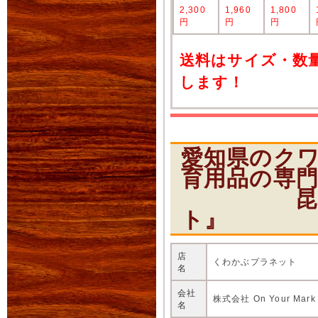
2,300
1,960
1,800
円
円
円
送料はサイズ・数
します！
愛知県のク
育用品の専
昆虫ショ
ト』
店
くわかぶプラネット
名
会社
株式会社 On Your Mark
名