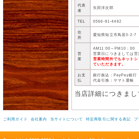
代表
矢田洋次郎
者
TEL
0566-91-4482
住
愛知県知立市鳥居3-2-7
所
AM11:00～PM10：00
営
営業日につきましては営
業
営業時間外でもネットシ
ていただきます。
お支
銀行振込：PayPay銀行
払
代金引換：ヤマト運輸
当店詳細につきまし
ご利用ガイド
会社案内
当サイトについて
特定商取引に関する表記
プ