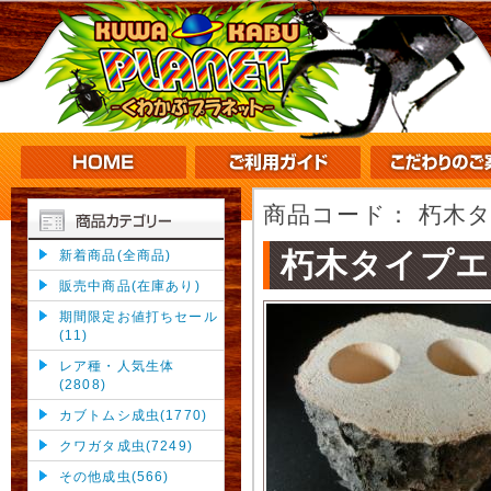
商品コード：
朽木タ
朽木タイプエ
新着商品(全商品)
販売中商品(在庫あり)
期間限定お値打ちセール
(11)
レア種・人気生体
(2808)
カブトムシ成虫(1770)
クワガタ成虫(7249)
その他成虫(566)