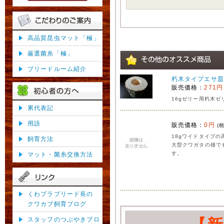
高品質昆虫マット「極」
厳選菌糸「極」
ブリードルーム紹介
朽木タイプエサ皿
販売価格：
271円
16gゼリー用朽木ゼ
累代表記
用語
販売価格：
0円
(
18gワイドタイプの
飼育方法
大型クワガタの雄で
す。
マット・菌糸交換方法
くわプラブリード長の
クワカブ飼育ブログ
スタッフのつぶやきブロ