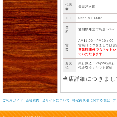
代表
矢田洋次郎
者
TEL
0566-91-4482
住
愛知県知立市鳥居3-2-7
所
AM11:00～PM10：00
営
営業日につきましては営
業
営業時間外でもネットシ
ていただきます。
お支
銀行振込：PayPay銀行
払
代金引換：ヤマト運輸
当店詳細につきまし
ご利用ガイド
会社案内
当サイトについて
特定商取引に関する表記
プ