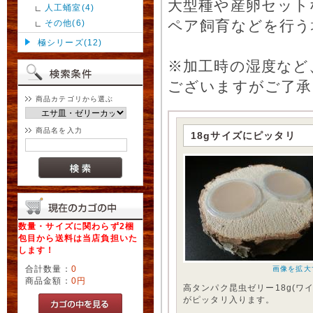
大型種や産卵セット
人工蛹室(4)
ペア飼育などを行う
その他(6)
極シリーズ(12)
※加工時の湿度など
ございますがご了承
商品カテゴリから選ぶ
商品名を入力
18gサイズにピッタリ
数量・サイズに関わらず2梱
包目から送料は当店負担いた
します！
合計数量：
0
画像を拡大
商品金額：
0円
高タンパク昆虫ゼリー18g(ワイ
がピッタリ入ります。