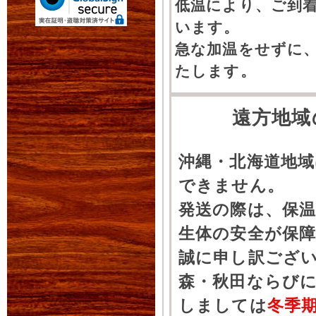
低温により、ご到
います。
急な加温をせずに
たします。
遠方地域
沖縄・北海道地
できません。
発送の際は、保
生体の安全が保
誠に申し訳ござ
森・秋田ならびに
しましては
冬季