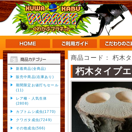
商品コード：
朽木タ
朽木タイプエ
新着商品(全商品)
販売中商品(在庫あり)
期間限定お値打ちセール
(11)
レア種・人気生体
(2808)
カブトムシ成虫(1770)
クワガタ成虫(7249)
その他成虫(566)