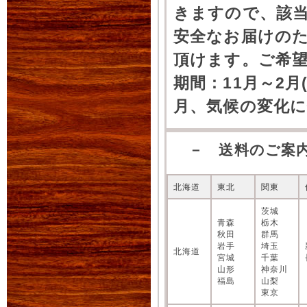
きますので、該
安全なお届けの
頂けます。ご希
期間：11月～2月
月、気候の変化
－ 送料のご案
北海道
東北
関東
茨城
青森
栃木
秋田
群馬
岩手
埼玉
北海道
宮城
千葉
山形
神奈川
福島
山梨
東京