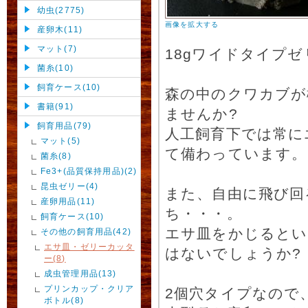
幼虫(2775)
画像を拡大する
産卵木(11)
マット(7)
18gワイドタイプ
菌糸(10)
飼育ケース(10)
森の中のクワカブが
書籍(91)
ませんか?
飼育用品(79)
人工飼育下では常に
マット(5)
て備わっています。
菌糸(8)
Fe3+(品質保持用品)(2)
昆虫ゼリー(4)
また、自由に飛び回
産卵用品(11)
ち・・・。
飼育ケース(10)
エサ皿をかじるとい
その他の飼育用品(42)
エサ皿・ゼリーカッタ
はないでしょうか?
ー(8)
成虫管理用品(13)
プリンカップ・クリア
2個穴タイプなので
ボトル(8)