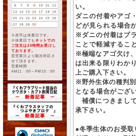
い。
6
7
8
9
10
11
12
13
14
15
16
17
18
19
ダニの付着やアゴ
20
21
22
23
24
25
26
どが見られる場合
27
28
29
30
※ダニの付着はブ
※赤字は休業日です。
※休業日でも
ネットでの
ことで軽減するこ
ご注文は24時間お受けし
ております。
※極端なアゴ欠け
翌営業日より順次対応さ
せて頂きます。
は出来る限りわか
営業時間
上ご購入下さい。
AM11：00～PM10：00
※野外生体の種判別
となる場合がござ
補償につきまして
承下さい。
●冬季生体のお受取