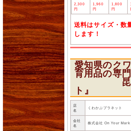
2,300
1,960
1,800
円
円
円
送料はサイズ・数
します！
愛知県のク
育用品の専
昆虫ショ
ト』
店
くわかぶプラネット
名
会社
株式会社 On Your Mark
名