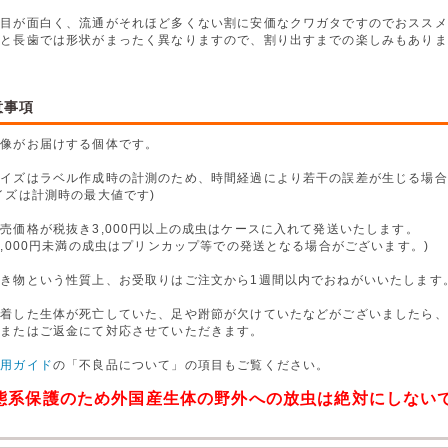
た目が面白く、流通がそれほど多くない割に安価なクワガタですのでおススメ
歯と長歯では形状がまったく異なりますので、割り出すまでの楽しみもありま
意事項
画像がお届けする個体です。
サイズはラベル作成時の計測のため、時間経過により若干の誤差が生じる場合
イズは計測時の最大値です)
売価格が税抜き3,000円以上の成虫はケースに入れて発送いたします。
,000円未満の成虫はプリンカップ等での発送となる場合がございます。)
生き物という性質上、お受取りはご注文から1週間以内でおねがいいたします
到着した生体が死亡していた、足や跗節が欠けていたなどがございましたら、
換またはご返金にて対応させていただきます。
利用ガイド
の「不良品について」の項目もご覧ください。
態系保護のため外国産生体の野外への放虫は絶対にしない