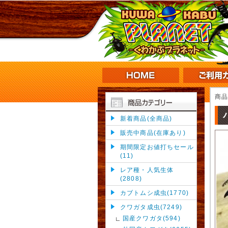
商
新着商品(全商品)
販売中商品(在庫あり)
期間限定お値打ちセール
(11)
レア種・人気生体
(2808)
カブトムシ成虫(1770)
クワガタ成虫(7249)
国産クワガタ(594)