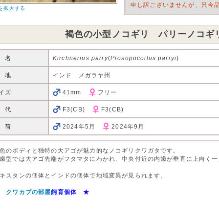
申し訳ございませんが、只今
を拡大する
褐色の小型ノコギリ パリーノコギ
 名
Kirchnerius parry
(
Prosopocoilus parryi
)
 地
インド メガラヤ州
イズ
41mm
フリー
 代
F3(CB)
F3(CB)
 荷
2024年5月
2024年9月
色のボディと独特の大アゴが魅力的なノコギリクワガタです。
歯型では大アゴ先端がフタマタにわかれ、中央付近の内歯が垂直に上向く一
キスタンの個体とインドの個体で地域変異が見られます。
★
クワカブの部屋
飼育個体 ★