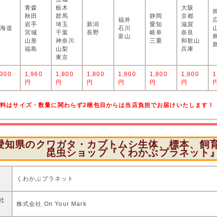
青森
栃木
大阪
秋田
群馬
静岡
京都
福井
岩手
埼玉
新潟
愛知
滋賀
北海道
石川
宮城
千葉
長野
岐阜
奈良
富山
山形
神奈川
三重
和歌山
福島
山梨
兵庫
東京
,300
1,960
1,800
1,800
1,800
1,800
1,800
1
円
円
円
円
円
円
円
送料はサイズ・数量に関わらず2梱包目からは当店負担でお届けいたします！
愛知県のクワガタ・カブトムシ生体、標本、飼
昆虫ショップ『くわかぶプラネット
店
くわかぶプラネット
社
株式会社 On Your Mark