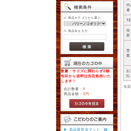
代
者
商品カテゴリから選ぶ
T
商品名を入力
所
業
お
数量・サイズに関わらず2梱
払
包目から送料は当店負担いた
します！
当
合計数量：
0
商品金額：
0円
高品質昆虫マット「極」