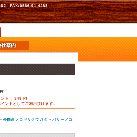
2 FAX:0566-91-4483
8
円)
イント：
349
Pt
引ポイントとしてご利用頂けます。
>
外国産ノコギリクワガタ
>
パリーノコ