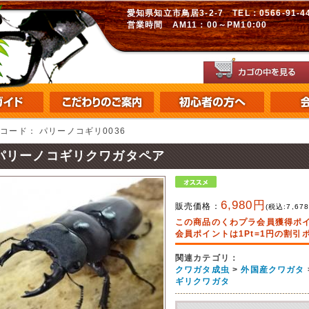
愛知県知立市鳥居3-2-7 TEL：0566-91-448
営業時間 AM11：00～PM10:00
品コード：
パリーノコギリ0036
パリーノコギリクワガタペア
6,980円
販売価格：
(税込:
7,67
この商品のくわプラ会員獲得ポ
会員ポイントは1Pt=1円の割
関連カテゴリ：
クワガタ成虫
>
外国産クワガタ
ギリクワガタ