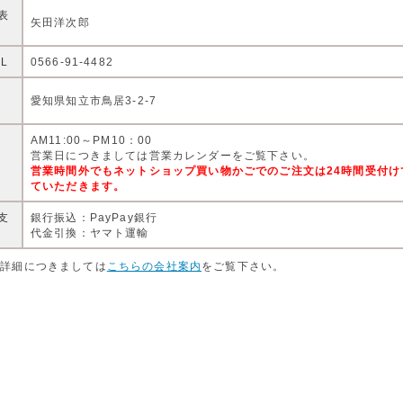
表
矢田洋次郎
EL
0566-91-4482
住
愛知県知立市鳥居3-2-7
AM11:00～PM10：00
営
営業日につきましては営業カレンダーをご覧下さい。
営業時間外でもネットショップ買い物かごでのご注文は24時間受付
ていただきます。
支
銀行振込：PayPay銀行
代金引換：ヤマト運輸
店詳細につきましては
こちらの会社案内
をご覧下さい。