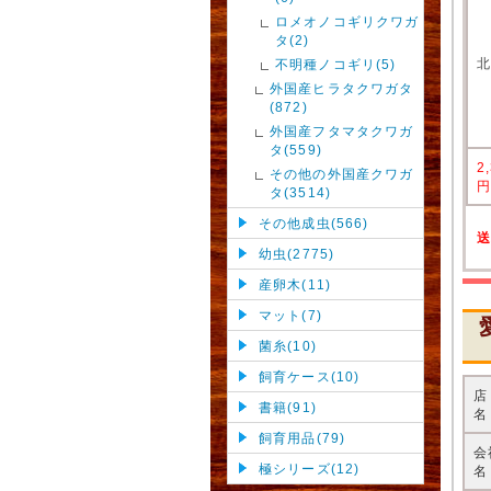
ロメオノコギリクワガ
タ(2)
不明種ノコギリ(5)
外国産ヒラタクワガタ
(872)
外国産フタマタクワガ
タ(559)
2
その他の外国産クワガ
タ(3514)
その他成虫(566)
幼虫(2775)
産卵木(11)
マット(7)
菌糸(10)
飼育ケース(10)
書籍(91)
名
飼育用品(79)
会
極シリーズ(12)
名