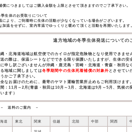
。
償につきましてはご購入金額を上限とさせて頂きますのでご了承下さい。
冬季生体のお受取りについて
温により、ご到着時に生体の活動が少なくなっている場合がございます。
な加温をせずに、室内常温でゆっくりと暖めて頂くと活動を再開いたします
遠方地域の冬季生体発送についての
沖縄・北海道地域は航空便でのカイロが指定危険物となり使用できませ
発送の際は、保温シートなどでできる限り保護いたしますが、生体の安
誠に申し訳ございませんが沖縄・鹿児島・宮崎・北海道・青森・秋田な
する地域に関しましては
冬季期間中の生体死着補償の対象外
とさせてい
どうかご了承下さい。
安全なお届けのために、最寄のヤマト運輸営業所止めもご利用頂けます
期間：11月～2月(青森・秋田は10月～3月、北海道は9月～5月、気候
ざいます）
－ 送料のご案内 －
北海道
東北
関東
信越
北陸
中部
関西
茨城