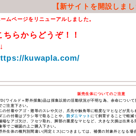
【新サイトを開設しまし
ホームページをリニューアルしました。
こちらからどうぞ！！
↓
ttps://kuwapla.com/
販売生体についてのご注意
WD(ワイルド＝野外採集)品は採集以前の活動状況が不明な為、余命につい
でご注意下さい。
ニの付着やアゴ・翅等のスレや欠け、爪先や触角等に軽度なマヒなどが見ら
ダニの付着はブラシ等で取ることや、
防ダニマット
にて飼育することで軽減
極端なアゴ欠け、フセツ取れ、脚部の重度なマヒなど、大きな欠損は出来る
像等でご確認の上ご購入下さい。
野外生体の種判別間違い(同定ミス)につきましては、補償の対象外となる場