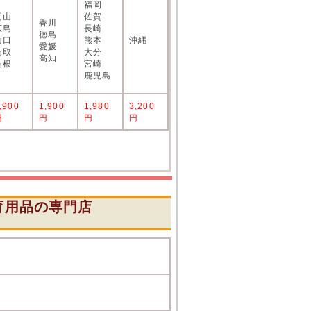
福岡
岡山
佐賀
香川
広島
長崎
徳島
山口
熊本
沖縄
愛媛
鳥取
大分
高知
島根
宮崎
鹿児島
,900
1,900
1,980
3,200
円
円
円
円
育用品の専門店
』