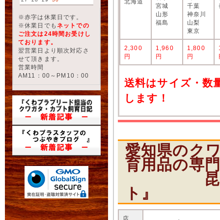
北海道
宮城
千葉
山形
神奈川
※赤字は休業日です。
福島
山梨
※休業日でも
ネットでの
東京
ご注文は24時間お受けし
ております。
2,300
1,960
1,800
翌営業日より順次対応さ
円
円
円
せて頂きます。
営業時間
AM11：00～PM10：00
送料はサイズ・数
します！
愛知県のク
育用品の専
昆虫ショ
ト』
店