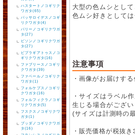
大型の色ムシとして
ハスタートノコギリク
ワガタ(65)
色ムシ好きとしては
パッサロイデスノコギ
リクワガタ(4)
パリーノコギリクワガ
タ(27)
ビソンノコギリクワガ
タ(27)
ビプラギアトゥスノコ
ギリクワガタ(16)
注意事項
ファブリースノコギリ
クワガタ(39)
ファベールノコギリク
・画像がお届けする
ワガタ(1)
フォルケプスノコギリ
クワガタ(16)
・サイズはラベル作
フォルフィクラノコギ
生じる場合がござい
リクワガタ(5)
フスクスノコギリクワ
(サイズは計測時の最
ガタ(1)
ブッダノコギリクワガ
タ(16)
・販売価格が税抜き
フランシスノコギリク