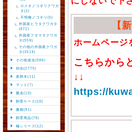
にしないで下
ロメオノコギリクワガ
タ(2)
不明種ノコギリ(5)
【
外国産ヒラタクワガタ
(872)
外国産フタマタクワガ
ホームページ
タ(559)
その他の外国産クワガ
タ(3514)
こちらから
その他成虫(566)
幼虫(2775)
↓↓
産卵木(11)
マット(7)
https://kuw
菌糸(10)
飼育ケース(10)
書籍(91)
飼育用品(79)
極シリーズ(12)