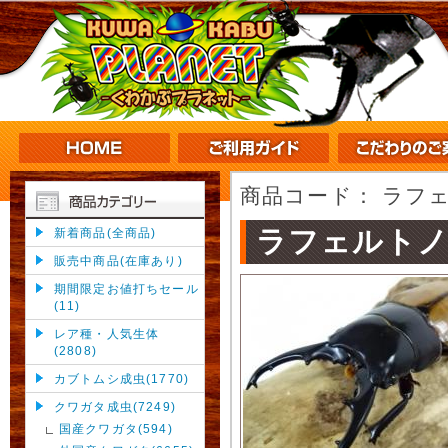
商品コード：
ラフェ
ラフェルト
新着商品(全商品)
販売中商品(在庫あり)
期間限定お値打ちセール
(11)
レア種・人気生体
(2808)
カブトムシ成虫(1770)
クワガタ成虫(7249)
国産クワガタ(594)