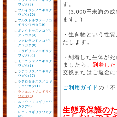
す。
ワガタ(3)
ブルイジンノコギリク
(3,000円未満
ワガタ(10)
ます。)
フルストルファーノコ
ギリクワガタ(19)
ポレクトゥスノコギリ
・生き物という性質
クワガタ(3)
マクレランドノコギリ
たします。
クワガタ(8)
ミラビリスノコギリク
ワガタ(51)
・到着した生体が死
モーニッケノコギリク
ましたら、
到着した
ワガタ(3)
交換またはご返金に
ラテラリスノコギリク
ワガタ(17)
ラテロタルススノコギ
リクワガタ(1)
ご利用ガイド
の「不
ラフェルトノコギリク
ワガタ(6)
ルマウィノコギリクワ
ガタ(28)
生態系保護の
レニノコギリクワガタ
(6)