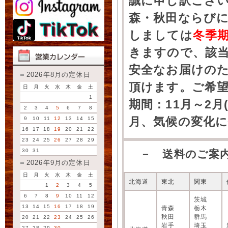
誠に申し訳ござ
森・秋田ならびに
しましては
冬季
きますので、該
安全なお届けの
2026年8月の定休日
頂けます。ご希
日
月
火
水
木
金
土
1
期間：11月～2月
2
3
4
5
6
7
8
月、気候の変化
9
10
11
12
13
14
15
16
17
18
19
20
21
22
23
24
25
26
27
28
29
30
31
－ 送料のご案
2026年9月の定休日
日
月
火
水
木
金
土
北海道
東北
関東
1
2
3
4
5
6
7
8
9
10
11
12
茨城
13
14
15
16
17
18
19
青森
栃木
秋田
群馬
20
21
22
23
24
25
26
岩手
埼玉
27
28
29
30