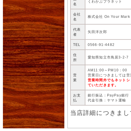
くわかぶプラネット
名
会社
株式会社 On Your Mark
名
代表
矢田洋次郎
者
TEL
0566-91-4482
住
愛知県知立市鳥居3-2-7
所
AM11:00～PM10：00
営
営業日につきましては営
業
営業時間外でもネットシ
ていただきます。
お支
銀行振込：PayPay銀行
払
代金引換：ヤマト運輸
当店詳細につきまし