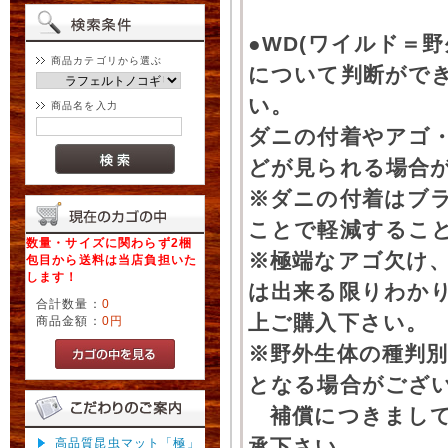
●WD(ワイルド＝
商品カテゴリから選ぶ
について判断がで
い。
商品名を入力
ダニの付着やアゴ
どが見られる場合
※ダニの付着はブ
ことで軽減するこ
数量・サイズに関わらず2梱
※極端なアゴ欠け
包目から送料は当店負担いた
します！
は出来る限りわか
合計数量：
0
上ご購入下さい。
商品金額：
0円
※野外生体の種判別
となる場合がござ
補償につきまして
承下さい。
高品質昆虫マット「極」