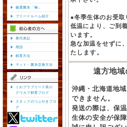
厳選菌糸「極」
●冬季生体のお受取
ブリードルーム紹介
低温により、ご到
います。
累代表記
急な加温をせずに
用語
たします。
飼育方法
マット・菌糸交換方法
遠方地域
くわプラブリード長の
沖縄・北海道地
クワカブ飼育ブログ
できません。
スタッフのつぶやきブロ
発送の際は、保
グ
生体の安全が保