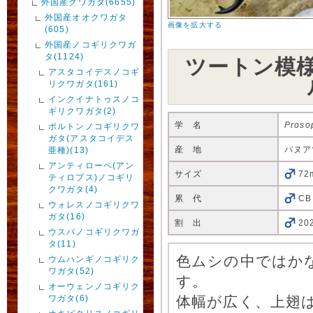
外国産クワガタ(6655)
外国産オオクワガタ
画像を拡大する
(605)
外国産ノコギリクワガ
タ(1124)
ツートン模
アスタコイデスノコギ
リクワガタ(161)
インクイナトゥスノコ
ギリクワガタ(2)
学 名
Prosop
ポルトンノコギリクワ
ガタ(アスタコイデス
産 地
バヌア
亜種)(13)
アンティローペ(アン
サイズ
72
ティロプス)ノコギリ
クワガタ(4)
累 代
CB
ウォレスノコギリクワ
ガタ(16)
割 出
20
ウスバノコギリクワガ
タ(11)
色ムシの中ではか
ウムハンギノコギリク
ワガタ(52)
す。
オーウェンノコギリク
ワガタ(6)
体幅が広く、上翅