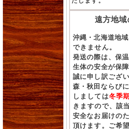
たします。
遠方地域
沖縄・北海道地
できません。
発送の際は、保
生体の安全が保
誠に申し訳ござ
森・秋田ならびに
しましては
冬季
きますので、該
安全なお届けの
頂けます。ご希