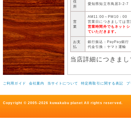
住
愛知県知立市鳥居3-2-7
所
AM11:00～PM10：00
営
営業日につきましては営
業
営業時間外でもネットシ
ていただきます。
お支
銀行振込：PayPay銀行
払
代金引換：ヤマト運輸
当店詳細につきまし
ご利用ガイド
会社案内
当サイトについて
特定商取引に関する表記
プ
Copyright © 2005-2026 kuwakabu planet All rights reserved.