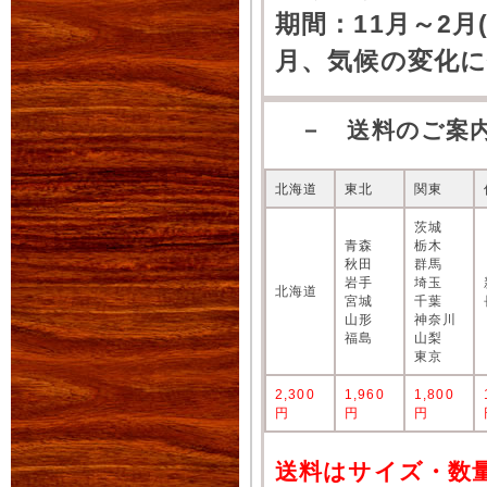
期間：11月～2月
月、気候の変化
－ 送料のご案
北海道
東北
関東
茨城
青森
栃木
秋田
群馬
岩手
埼玉
北海道
宮城
千葉
山形
神奈川
福島
山梨
東京
2,300
1,960
1,800
円
円
円
送料はサイズ・数