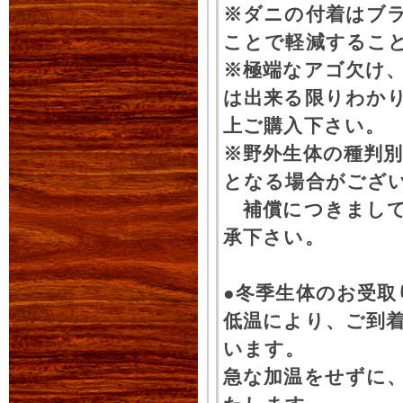
※ダニの付着はブ
ことで軽減するこ
※極端なアゴ欠け
は出来る限りわか
上ご購入下さい。
※野外生体の種判別
となる場合がござ
補償につきまして
承下さい。
●冬季生体のお受取
低温により、ご到
います。
急な加温をせずに