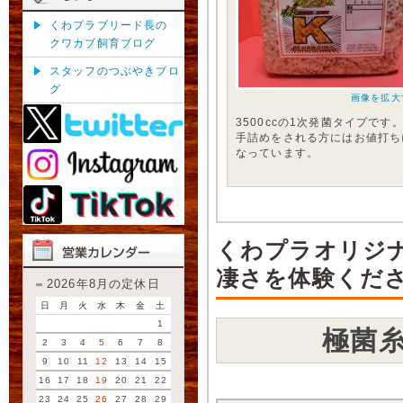
くわプラブリード長の
クワカブ飼育ブログ
スタッフのつぶやきブロ
グ
画像を拡大
3500ccの1次発菌タイプです
手詰めをされる方にはお値打ち
なっています。
くわプラオリジ
凄さを体験くださ
2026年8月の定休日
日
月
火
水
木
金
土
1
極菌
2
3
4
5
6
7
8
9
10
11
12
13
14
15
16
17
18
19
20
21
22
23
24
25
26
27
28
29