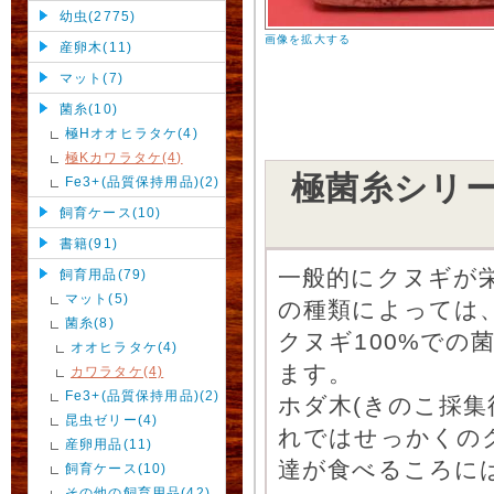
幼虫(2775)
画像を拡大する
産卵木(11)
マット(7)
菌糸(10)
極Hオオヒラタケ(4)
極Kカワラタケ(4)
極菌糸シリ
Fe3+(品質保持用品)(2)
飼育ケース(10)
書籍(91)
一般的にクヌギが
飼育用品(79)
マット(5)
の種類によっては
菌糸(8)
クヌギ100%での
オオヒラタケ(4)
ます。
カワラタケ(4)
Fe3+(品質保持用品)(2)
ホダ木(きのこ採
昆虫ゼリー(4)
れではせっかくの
産卵用品(11)
達が食べるころに
飼育ケース(10)
その他の飼育用品(42)