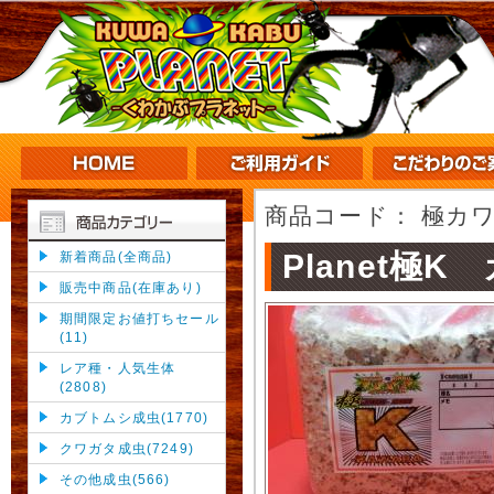
商品コード：
極カワ
Planet極K
新着商品(全商品)
販売中商品(在庫あり)
期間限定お値打ちセール
(11)
レア種・人気生体
(2808)
カブトムシ成虫(1770)
クワガタ成虫(7249)
その他成虫(566)