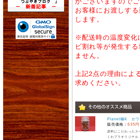
がございますのでご
お客様にお渡しする
します。
※配送時の温度変化
ビ割れ等が発生する
ません。
上記2点の理由によ
求めください。
Planet極K カ
販売価格：
635円
原料にこだわったス
くわプラオリジナル