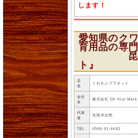
します！
愛知県のク
育用品の専
昆虫ショ
ト』
店
くわかぶプラネット
名
会社
株式会社 On Your Mark
名
代表
矢田洋次郎
者
TEL
0566-91-4482