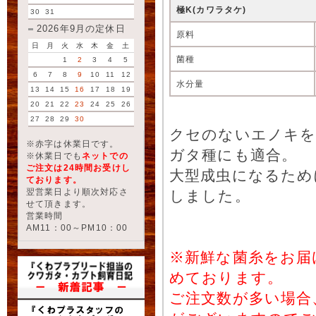
極K(カワラタケ)
30
31
2026年9月の定休日
原料
日
月
火
水
木
金
土
菌種
1
2
3
4
5
6
7
8
9
10
11
12
水分量
13
14
15
16
17
18
19
20
21
22
23
24
25
26
27
28
29
30
クセのないエノキを
※赤字は休業日です。
ガタ種にも適合。
※休業日でも
ネットでの
ご注文は24時間お受けし
大型成虫になるため
ております。
翌営業日より順次対応さ
しました。
せて頂きます。
営業時間
AM11：00～PM10：00
※新鮮な菌糸をお届
めております。
ご注文数が多い場合