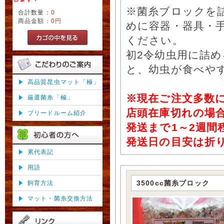
※菌糸ブロックを
合計数量：
0
商品金額：
0円
めに容器・器具・
ください。
初2令幼虫用に詰
と、幼虫が食べや
高品質昆虫マット「極」
※現在ご注文多数
厳選菌糸「極」
店頭在庫切れの場
ブリードルーム紹介
発送まで1～2週
発送日の目安は折
累代表記
用語
3500cc菌糸ブロック
飼育方法
マット・菌糸交換方法