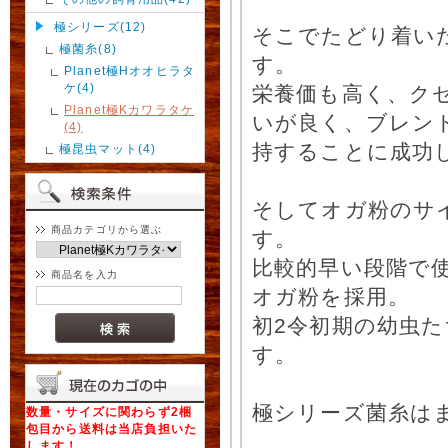
極シリーズ(12)
そこでたどり着い
極菌糸(8)
す。
Planet極Hオオヒラタ
ケ(4)
栄養価も高く、ク
Planet極Kカワラタケ
いが良く、ブレン
(4)
持することに成功
極昆虫マット(4)
そしてオガ粉のサ
商品カテゴリから選ぶ
す。
比較的早い段階で使
商品名を入力
オガ粉を採用。
初2令初期の幼虫
す。
極シリーズ菌糸は
数量・サイズに関わらず2梱
包目から送料は当店負担いた
します！