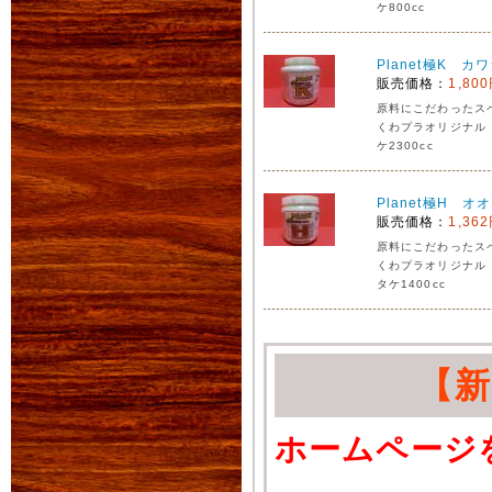
ケ800cc
Planet極K カ
販売価格：
1,80
原料にこだわったス
くわプラオリジナル
ケ2300cc
Planet極H オ
販売価格：
1,36
原料にこだわったス
くわプラオリジナル
タケ1400cc
【
ホームページ