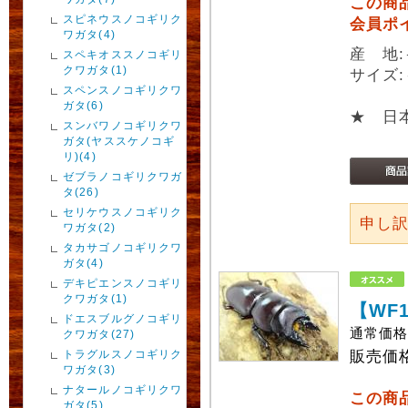
この商
スピネウスノコギリク
会員ポ
ワガタ(4)
産 地
スペキオススノコギリ
クワガタ(1)
サイズ:
スペンスノコギリクワ
ガタ(6)
★ 日
スンバワノコギリクワ
ガタ(ヤススケノコギ
リ)(4)
ゼブラノコギリクワガ
タ(26)
セリケウスノコギリク
申し
ワガタ(2)
タカサゴノコギリクワ
ガタ(4)
デキピエンスノコギリ
クワガタ(1)
【WF
ドエスブルグノコギリ
通常価
クワガタ(27)
トラグルスノコギリク
販売価
ワガタ(3)
ナタールノコギリクワ
この商
ガタ(5)