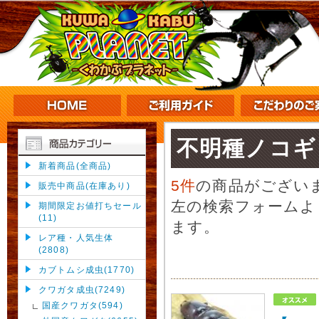
不明種ノコギ
新着商品(全商品)
5件
の商品がござい
販売中商品(在庫あり)
左の検索フォームよ
期間限定お値打ちセール
(11)
ます。
レア種・人気生体
(2808)
カブトムシ成虫(1770)
クワガタ成虫(7249)
国産クワガタ(594)