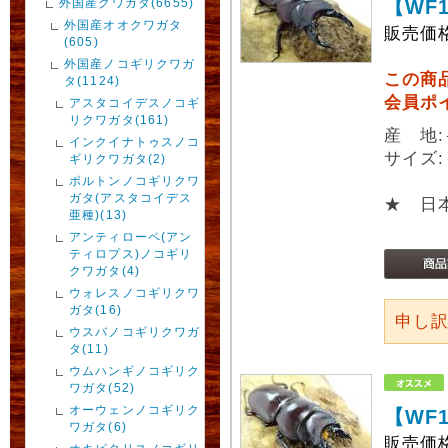
外国産クワガタ(6655)
【WF
外国産オオクワガタ
販売価
(605)
外国産ノコギリクワガ
この商
タ(1124)
会員ポ
アスタコイデスノコギ
リクワガタ(161)
産 地
インクイナトゥスノコ
サイズ:
ギリクワガタ(2)
ポルトンノコギリクワ
ガタ(アスタコイデス
★ 日
亜種)(13)
アンティローペ(アン
ティロプス)ノコギリ
クワガタ(4)
ウォレスノコギリクワ
ガタ(16)
申し
ウスバノコギリクワガ
タ(11)
ウムハンギノコギリク
ワガタ(52)
オーウェンノコギリク
【WF
ワガタ(6)
販売価