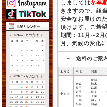
しましては
冬季
きますので、該
安全なお届けの
頂けます。ご希
期間：11月～2月
2026年8月の定休日
日
月
火
水
木
金
土
月、気候の変化
1
2
3
4
5
6
7
8
9
10
11
12
13
14
15
－ 送料のご案
16
17
18
19
20
21
22
23
24
25
26
27
28
29
30
31
北海道
東北
関東
2026年9月の定休日
茨城
日
月
火
水
木
金
土
青森
栃木
1
2
3
4
5
秋田
群馬
岩手
埼玉
6
7
8
9
10
11
12
北海道
宮城
千葉
13
14
15
16
17
18
19
山形
神奈川
20
21
22
23
24
25
26
福島
山梨
27
28
29
30