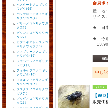
会員ポ
ハスタートノコギリク
ワガタ(65)
産 地
パッサロイデスノコギ
サイズ:
リクワガタ(4)
パリーノコギリクワガ
★ 日
タ(27)
ビソンノコギリクワガ
タ(27)
★ 今
ビプラギアトゥスノコ
13,9
ギリクワガタ(16)
ファブリースノコギリ
クワガタ(39)
ファベールノコギリク
ワガタ(1)
フォルケプスノコギリ
申し
クワガタ(16)
フォルフィクラノコギ
リクワガタ(5)
フスクスノコギリクワ
ガタ(1)
【WD
ブッダノコギリクワガ
販売価
タ(16)
フランシスノコギリク