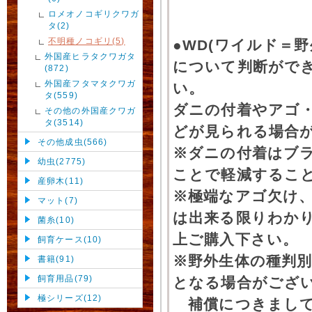
ロメオノコギリクワガ
タ(2)
不明種ノコギリ(5)
●WD(ワイルド＝
外国産ヒラタクワガタ
について判断がで
(872)
外国産フタマタクワガ
い。
タ(559)
ダニの付着やアゴ
その他の外国産クワガ
タ(3514)
どが見られる場合
その他成虫(566)
※ダニの付着はブ
幼虫(2775)
ことで軽減するこ
産卵木(11)
※極端なアゴ欠け
マット(7)
は出来る限りわか
菌糸(10)
上ご購入下さい。
飼育ケース(10)
※野外生体の種判別
書籍(91)
飼育用品(79)
となる場合がござ
極シリーズ(12)
補償につきまして