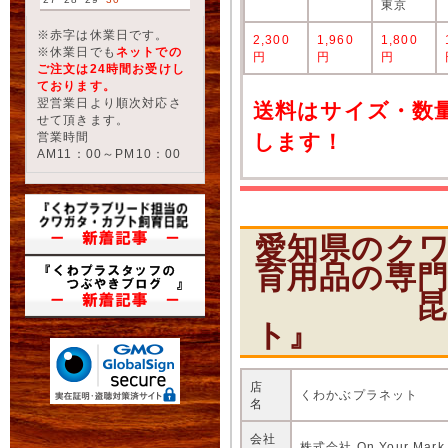
東京
※赤字は休業日です。
2,300
1,960
1,800
※休業日でも
ネットでの
円
円
円
ご注文は24時間お受けし
ております。
翌営業日より順次対応さ
送料はサイズ・数
せて頂きます。
営業時間
します！
AM11：00～PM10：00
愛知県のク
育用品の専
昆虫ショ
ト』
店
くわかぶプラネット
名
会社
株式会社 On Your Mark