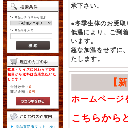
承下さい。
商品カテゴリから選ぶ
●冬季生体のお受取
商品名を入力
低温により、ご到
います。
急な加温をせずに
たします。
数量・サイズに関わらず2梱
包目から送料は当店負担いた
します！
【
合計数量：
0
商品金額：
0円
ホームページ
こちらから
高品質昆虫マット「極」