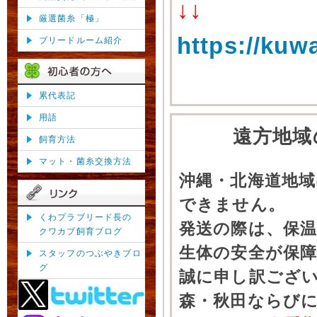
↓↓
厳選菌糸「極」
https://kuw
ブリードルーム紹介
累代表記
用語
遠方地域
飼育方法
マット・菌糸交換方法
沖縄・北海道地
できません。
くわプラブリード長の
発送の際は、保
クワカブ飼育ブログ
生体の安全が保
スタッフのつぶやきブロ
グ
誠に申し訳ござ
森・秋田ならびに