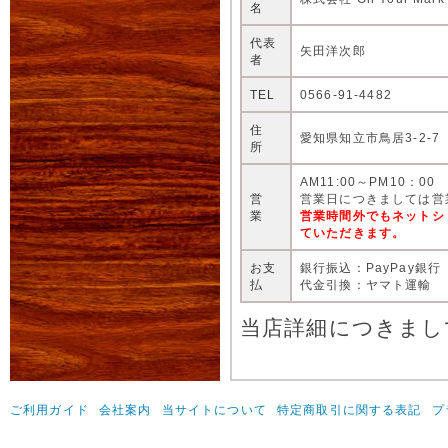
名
代表
矢田洋次郎
者
TEL
0566-91-4482
住
愛知県知立市鳥居3-2-7
所
AM11:00～PM10：00
営
営業日につきましては営
業
営業時間外でもネットシ
ていただきます。
お支
銀行振込：PayPay銀行
払
代金引換：ヤマト運輸
当店詳細につきまし
ご利用ガイド
会社案内
当サイトについて
特定商取引に関する表記
プ