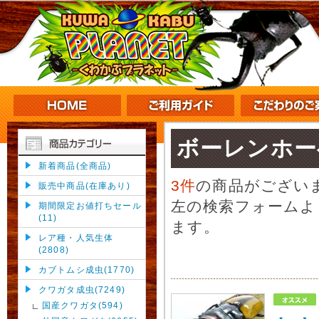
ボーレンホー
新着商品(全商品)
3件
の商品がござい
販売中商品(在庫あり)
左の検索フォームよ
期間限定お値打ちセール
(11)
ます。
レア種・人気生体
(2808)
カブトムシ成虫(1770)
クワガタ成虫(7249)
国産クワガタ(594)