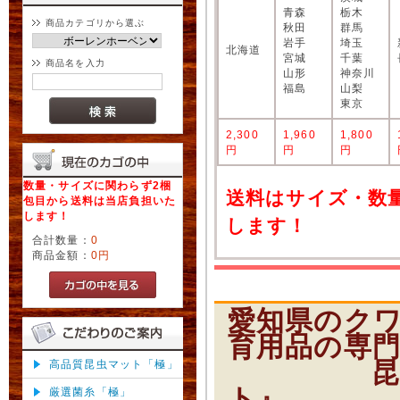
青森
栃木
商品カテゴリから選ぶ
秋田
群馬
岩手
埼玉
北海道
宮城
千葉
商品名を入力
山形
神奈川
福島
山梨
東京
2,300
1,960
1,800
円
円
円
数量・サイズに関わらず2梱
送料はサイズ・数
包目から送料は当店負担いた
します！
します！
合計数量：
0
商品金額：
0円
愛知県のク
育用品の専
昆虫ショ
高品質昆虫マット「極」
ト』
厳選菌糸「極」