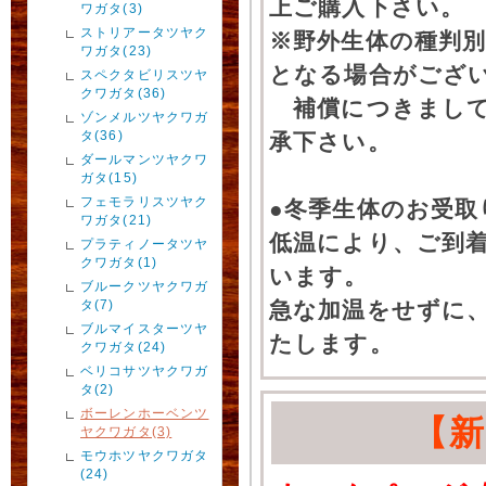
上ご購入下さい。
ワガタ(3)
ストリアータツヤク
※野外生体の種判別
ワガタ(23)
となる場合がござ
スペクタビリスツヤ
クワガタ(36)
補償につきまして
ゾンメルツヤクワガ
タ(36)
承下さい。
ダールマンツヤクワ
ガタ(15)
フェモラリスツヤク
●冬季生体のお受取
ワガタ(21)
低温により、ご到
プラティノータツヤ
クワガタ(1)
います。
ブルークツヤクワガ
タ(7)
急な加温をせずに
ブルマイスターツヤ
たします。
クワガタ(24)
ベリコサツヤクワガ
タ(2)
ボーレンホーベンツ
【
ヤクワガタ(3)
モウホツヤクワガタ
(24)