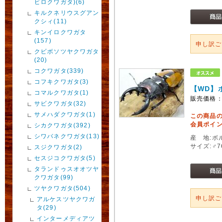
ビロクワガタ)(6)
キルクネリウスグアン
クシィ(11)
キンイロクワガタ
(157)
申し訳
クビボソツヤクワガタ
(20)
コクワガタ(339)
コフキクワガタ(3)
【WD】
コマルクワガタ(1)
販売価格
サビクワガタ(32)
サメハダクワガタ(1)
この商品
会員ポイン
シカクワガタ(392)
シワバネクワガタ(13)
産 地:ボ
サイズ:♂
スジクワガタ(2)
セスジコクワガタ(5)
タランドゥスオオツヤ
クワガタ(99)
ツヤクワガタ(504)
申し訳
アルケスツヤクワガ
タ(29)
インターメディアツ