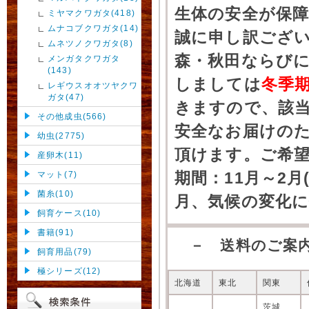
生体の安全が保
ミヤマクワガタ(418)
ムナコブクワガタ(14)
誠に申し訳ござ
ムネツノクワガタ(8)
森・秋田ならびに
メンガタクワガタ
(143)
しましては
冬季
レギウスオオツヤクワ
ガタ(47)
きますので、該
その他成虫(566)
安全なお届けの
幼虫(2775)
頂けます。ご希
産卵木(11)
期間：11月～2月
マット(7)
菌糸(10)
月、気候の変化
飼育ケース(10)
書籍(91)
－ 送料のご案
飼育用品(79)
極シリーズ(12)
北海道
東北
関東
茨城