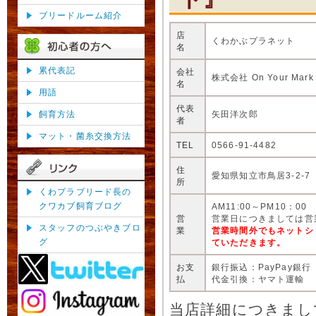
ブリードルーム紹介
店
くわかぶプラネット
名
累代表記
会社
株式会社 On Your Mark
名
用語
代表
矢田洋次郎
飼育方法
者
マット・菌糸交換方法
TEL
0566-91-4482
住
愛知県知立市鳥居3-2-7
所
くわプラブリード長の
クワカブ飼育ブログ
AM11:00～PM10：00
営
営業日につきましては営
スタッフのつぶやきブロ
業
営業時間外でもネットシ
グ
ていただきます。
お支
銀行振込：PayPay銀行
払
代金引換：ヤマト運輸
当店詳細につきまし