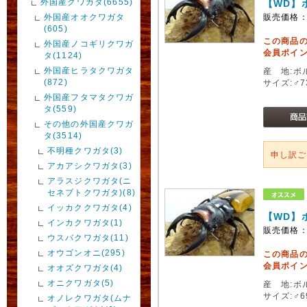
外国産クワガタ(6655)
【WD】
外国産オオクワガタ
販売価格
(605)
この商品
外国産ノコギリクワガ
会員ポイン
タ(1124)
外国産ヒラタクワガタ
産 地:ボ
(872)
サイズ:♂
外国産フタマタクワガ
タ(559)
その他の外国産クワガ
タ(3514)
不明種クワガタ(3)
申し訳
アカアシクワガタ(3)
アラスジクワガタ(ニ
セネブトクワガタ)(8)
イッカククワガタ(4)
【WD】
インカクワガタ(1)
販売価格
ウスバクワガタ(11)
オウゴンオニ(295)
この商品
会員ポイン
オオズクワガタ(4)
オニクワガタ(5)
産 地:ボ
サイズ:♂
オノレクワガタ(ムナ