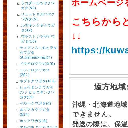
ホームページ
ラコダールツヤクワ
ガタ(59)
リュートネルツヤク
こちらから
ワガタ(5)
ルデキンツヤクワガ
タ(42)
↓↓
ワラストンツヤクワ
ガタ(16)
https://kuw
ティアンムニセヒラタ
クワガタ
(A.tianmuxing)(7)
ドウイロクワガタ(6)
ニジイロクワガタ
(282)
ネブトクワガタ(116)
遠方地域
ヒョウタンクワガタ
(ツノヒョウタンクワ
ガタ)(6)
沖縄・北海道地
ペルークワガタ(4)
ホソアカクワガタ
できません。
(524)
ホソクワガタ(8)
発送の際は、保
マルバネクワガタ(13)