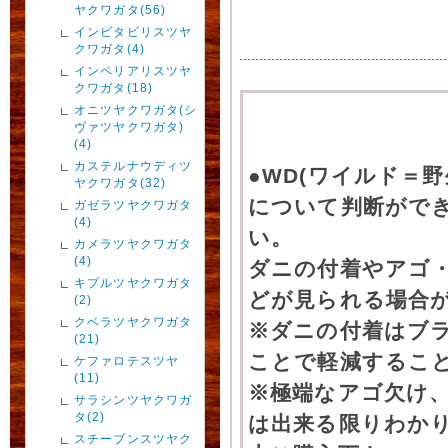
ヤクワガタ(56)
インビタビリスツヤ
クワガタ(4)
インペリアリスツヤ
クワガタ(18)
オニツヤクワガタ(シ
ヴァツヤクワガタ)
(4)
カステルナウディツ
●WD(ワイルド＝
ヤクワガタ(32)
について判断がで
ガゼラツヤクワガタ
(4)
い。
カメラツヤクワガタ
(4)
ダニの付着やアゴ
キプルツヤクワガタ
どが見られる場合
(2)
クベラツヤクワガタ
※ダニの付着はブ
(21)
ことで軽減するこ
ケファロテスツヤ
(11)
※極端なアゴ欠け
サラシンツヤクワガ
タ(2)
は出来る限りわか
スチーブンスツヤク