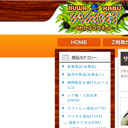
新着商品(全商品)
2件
販売中商品(在庫あり)
左
期間限定お値打ちセール
(11)
レア種・人気生体
(2808)
カブトムシ成虫(1770)
クワガタ成虫(7249)
国産クワガタ(594)