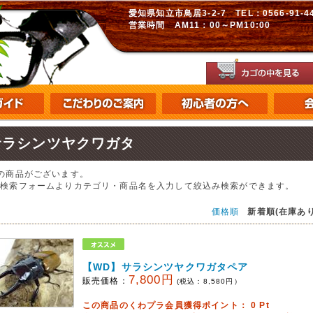
愛知県知立市鳥居3-2-7 TEL：0566-91-448
営業時間 AM11：00～PM10:00
サラシンツヤクワガタ
の商品がございます。
の検索フォームよりカテゴリ・商品名を入力して絞込み検索ができます。
価格順
新着順(在庫あり
【WD】サラシンツヤクワガタペア
7,800円
販売価格：
(税込：
8,580
円）
この商品のくわプラ会員獲得ポイント：
0
Pt