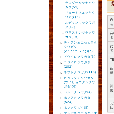
ラコダールツヤクワ
ガタ(59)
リュートネルツヤク
ワガタ(5)
ルデキンツヤクワガ
名
タ(42)
ワラストンツヤクワ
会
ガタ(16)
名
ティアンムニセヒラタ
代
クワガタ
者
(A.tianmuxing)(7)
ドウイロクワガタ(6)
T
ニジイロクワガタ
(282)
ネブトクワガタ(116)
所
ヒョウタンクワガタ
(ツノヒョウタンクワ
ガタ)(6)
業
ペルークワガタ(4)
ホソアカクワガタ
(524)
お
ホソクワガタ(8)
払
マルバネクワガタ(13)