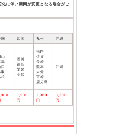
の変化に伴い期間が変更となる場合がご
中国
四国
九州
沖縄
福岡
岡山
佐賀
香川
広島
長崎
徳島
山口
熊本
沖縄
愛媛
鳥取
大分
高知
島根
宮崎
鹿児島
,900
1,900
1,980
3,200
円
円
円
円