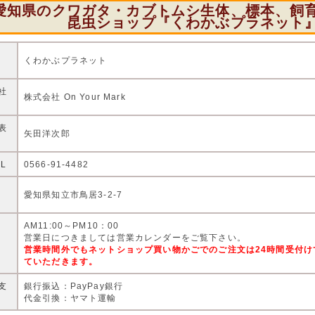
愛知県のクワガタ・カブトムシ生体、標本、飼
昆虫ショップ『くわかぶプラネット
店
くわかぶプラネット
社
株式会社 On Your Mark
表
矢田洋次郎
EL
0566-91-4482
住
愛知県知立市鳥居3-2-7
AM11:00～PM10：00
営
営業日につきましては営業カレンダーをご覧下さい。
営業時間外でもネットショップ買い物かごでのご注文は24時間受付
ていただきます。
支
銀行振込：PayPay銀行
代金引換：ヤマト運輸