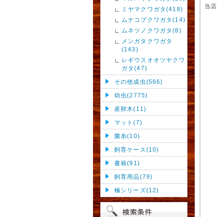
当
ミヤマクワガタ(418)
ムナコブクワガタ(14)
ムネツノクワガタ(8)
メンガタクワガタ
(143)
レギウスオオツヤクワ
ガタ(47)
その他成虫(566)
幼虫(2775)
産卵木(11)
マット(7)
菌糸(10)
飼育ケース(10)
書籍(91)
飼育用品(79)
極シリーズ(12)