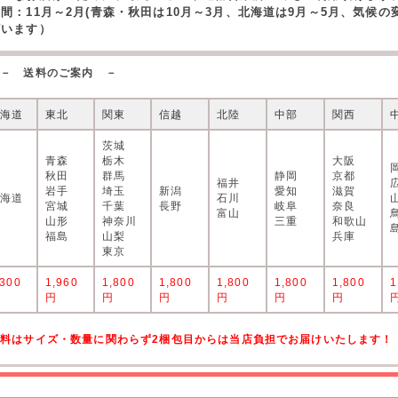
期間：11月～2月(青森・秋田は10月～3月、北海道は9月～5月、気候
ざいます）
－ 送料のご案内 －
北海道
東北
関東
信越
北陸
中部
関西
茨城
青森
栃木
大阪
秋田
群馬
静岡
京都
福井
岩手
埼玉
新潟
愛知
滋賀
北海道
石川
宮城
千葉
長野
岐阜
奈良
富山
山形
神奈川
三重
和歌山
福島
山梨
兵庫
東京
,300
1,960
1,800
1,800
1,800
1,800
1,800
1
円
円
円
円
円
円
円
送料はサイズ・数量に関わらず2梱包目からは当店負担でお届けいたします！