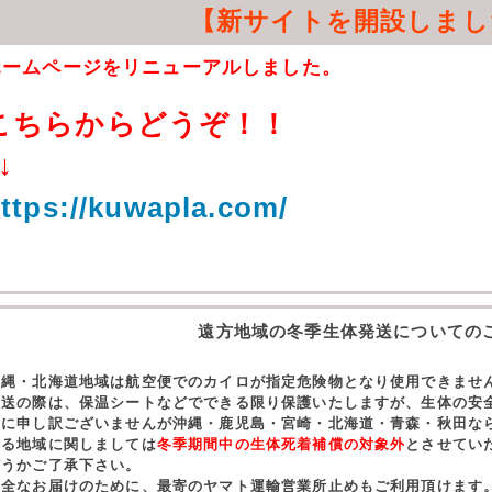
【新サイトを開設しまし
ホームページをリニューアルしました。
こちらからどうぞ！！
↓
ttps://kuwapla.com/
遠方地域の冬季生体発送についての
沖縄・北海道地域は航空便でのカイロが指定危険物となり使用できませ
発送の際は、保温シートなどでできる限り保護いたしますが、生体の安
誠に申し訳ございませんが沖縄・鹿児島・宮崎・北海道・青森・秋田な
する地域に関しましては
冬季期間中の生体死着補償の対象外
とさせてい
どうかご了承下さい。
安全なお届けのために、最寄のヤマト運輸営業所止めもご利用頂けます