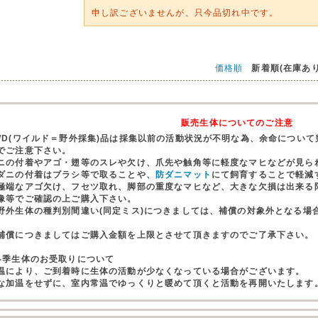
申し訳ございませんが、只今品切れ中です。
価格順
新着順(在庫あり
販売生体についてのご注意
WD(ワイルド＝野外採集)品は採集以前の活動状況が不明な為、余命につい
でご注意下さい。
ニの付着やアゴ・翅等のスレや欠け、爪先や触角等に軽度なマヒなどが見ら
ダニの付着はブラシ等で取ることや、
防ダニマット
にて飼育することで軽減
極端なアゴ欠け、フセツ取れ、脚部の重度なマヒなど、大きな欠損は出来る
像等でご確認の上ご購入下さい。
野外生体の種判別間違い(同定ミス)につきましては、補償の対象外となる場
。
償につきましてはご購入金額を上限とさせて頂きますのでご了承下さい。
冬季生体のお受取りについて
温により、ご到着時に生体の活動が少なくなっている場合がございます。
な加温をせずに、室内常温でゆっくりと暖めて頂くと活動を再開いたします