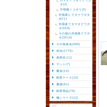
ロメオノコギリクワガ
タ(2)
不明種ノコギリ(5)
外国産ヒラタクワガタ
(872)
外国産フタマタクワガ
タ(559)
その他の外国産クワガ
タ(3514)
その他成虫(566)
幼虫(2775)
産卵木(11)
マット(7)
菌糸(10)
飼育ケース(10)
書籍(91)
飼育用品(79)
極シリーズ(12)