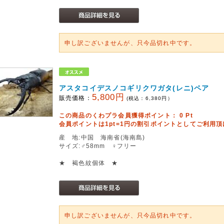
申し訳ございませんが、只今品切れ中です。
アスタコイデスノコギリクワガタ(レニ)ペア
5,800円
販売価格：
(税込：
6,380
円）
この商品のくわプラ会員獲得ポイント：
0
Pt
会員ポイントは1pt=1円の割引ポイントとしてご利用
産 地:中国 海南省(海南島)
サイズ:♂58mm ♀フリー
★ 褐色紋個体 ★
申し訳ございませんが、只今品切れ中です。