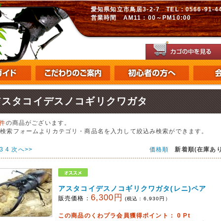
愛知県知立市鳥居3-2-7 TEL：0566-91-448
営業時間 AM11：00～PM10:00
アスタコイデスノコギリクワガタ
1件
の商品がございます。
の検索フォームよりカテゴリ・商品名を入力して絞込み検索ができます。
3
4
次へ>>
価格順
新着順(在庫あり
アスタコイデスノコギリクワガタ(レニ)ペア
6,300円
販売価格：
(税込：
6,930
円）
この商品のくわプラ会員獲得ポイント：
0
Pt