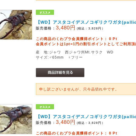
【WD】アスタコイデスノコギリクワガタ(pallidi
3,480円
販売価格：
(税込：
3,828
円）
この商品のくわプラ会員獲得ポイント：
0
Pt
会員ポイントは1pt=1円の割引ポイントとしてご利用
産 地:ジャワ 西ジャワ州Mt.サラク WD
サイズ:♂65mm ♀フリー
申し訳ございませんが、只今品切れ中です。
【WD】アスタコイデスノコギリクワガタ(pallidi
3,480円
販売価格：
(税込：
3,828
円）
この商品のくわプラ会員獲得ポイント：
0
Pt