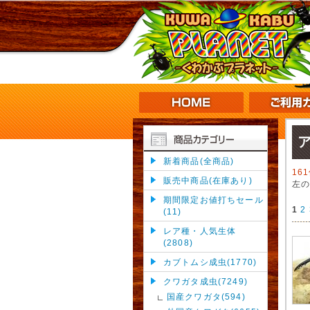
新着商品(全商品)
16
販売中商品(在庫あり)
左
期間限定お値打ちセール
1
2
(11)
レア種・人気生体
(2808)
カブトムシ成虫(1770)
クワガタ成虫(7249)
国産クワガタ(594)