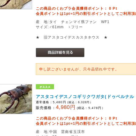
この商品のくわプラ会員獲得ポイント：
0
Pt
会員ポイントは1pt=1円の割引ポイントとしてご利用
産 地:タイ チェンマイ県ファン WF1
サイズ:♂61mm ♀フリー
★ 旧アスタコイデスカスタネウス ★
申し訳ございませんが、只今品切れ中です。
アスタコイデスノコギリクワガタ(ドゥベルナル
通常価格：
5,480円
(税込：
6,028
円）
4,980円
販売価格：
(税込：
5,478
円）
この商品のくわプラ会員獲得ポイント：
0
Pt
会員ポイントは1pt=1円の割引ポイントとしてご利用
産 地:中国 雲南省玉渓市