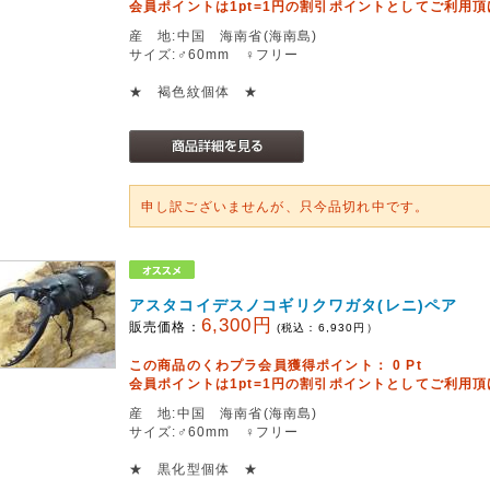
会員ポイントは1pt=1円の割引ポイントとしてご利用
産 地:中国 海南省(海南島)
サイズ:♂60mm ♀フリー
★ 褐色紋個体 ★
申し訳ございませんが、只今品切れ中です。
アスタコイデスノコギリクワガタ(レニ)ペア
6,300円
販売価格：
(税込：
6,930
円）
この商品のくわプラ会員獲得ポイント：
0
Pt
会員ポイントは1pt=1円の割引ポイントとしてご利用
産 地:中国 海南省(海南島)
サイズ:♂60mm ♀フリー
★ 黒化型個体 ★