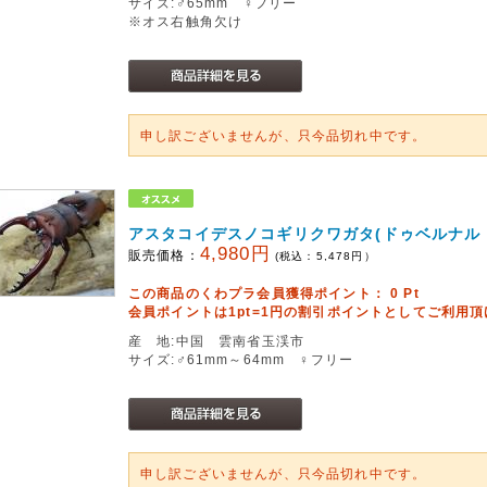
サイズ:♂65mm ♀フリー
※オス右触角欠け
申し訳ございませんが、只今品切れ中です。
アスタコイデスノコギリクワガタ(ドゥベルナル
4,980円
販売価格：
(税込：
5,478
円）
この商品のくわプラ会員獲得ポイント：
0
Pt
会員ポイントは1pt=1円の割引ポイントとしてご利用
産 地:中国 雲南省玉渓市
サイズ:♂61mm～64mm ♀フリー
申し訳ございませんが、只今品切れ中です。