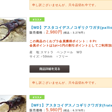
申し訳ございませんが、只今品切れ中です。
【WD】アスタコイデスノコギリクワガタ(pallidi
2,980円
販売価格：
(税込：
3,278
円）
この商品のくわプラ会員獲得ポイント：
0
Pt
会員ポイントは1pt=1円の割引ポイントとしてご利用
産 地:スマトラ ベンクール WD
サイズ:♂59mm ♀フリー
申し訳ございませんが、只今品切れ中です。
【WF1】アスタコイデスノコギリクワガタ(frate
5,980円
販売価格：
(税込：
6,578
円）