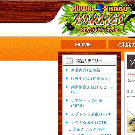
新着商品(全商品)
36
販売中商品(在庫あり)
左
期間限定お値打ちセール
1
2
(11)
レア種・人気生体
(2808)
カブトムシ成虫(1770)
クワガタ成虫(7249)
国産クワガタ(594)