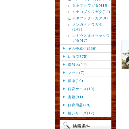
ミヤマクワガタ(418)
ムナコブクワガタ(14)
ムネツノクワガタ(8)
メンガタクワガタ
(143)
レギウスオオツヤクワ
ガタ(47)
その他成虫(566)
幼虫(2775)
産卵木(11)
マット(7)
菌糸(10)
飼育ケース(10)
書籍(91)
飼育用品(79)
極シリーズ(12)