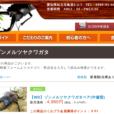
愛知県知立市鳥居3-2-7 TEL：0566-91-448
営業時間 AM11：00～PM10:00
ゾンメルツヤクワガタ
件
の商品がございます。
の検索フォームよりカテゴリ・商品名を入力して絞込み検索ができます。
次へ>>
価格順
新着順(在庫あり
【WD】ゾンメルツヤクワガタペア(中歯型)
4,980円
販売価格：
(税込：
5,478
円）
この商品のくわプラ会員獲得ポイント：
0
Pt