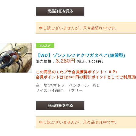
申し訳ございませんが、只今品切れ中です。
【WD】ゾンメルツヤクワガタペア(短歯型)
3,280円
販売価格：
(税込：
3,608
円）
この商品のくわプラ会員獲得ポイント：
0
Pt
会員ポイントは1pt=1円の割引ポイントとしてご利用
産 地:スマトラ ベンクール WD
サイズ:♂49mm ♀フリー
申し訳ございませんが、只今品切れ中です。