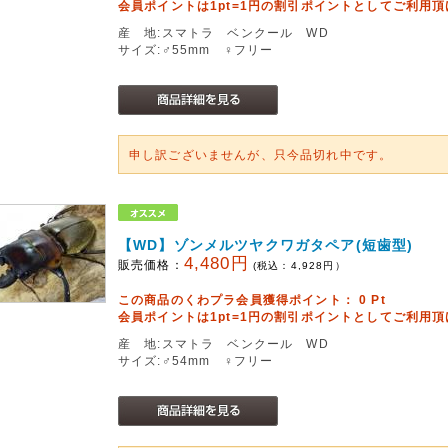
会員ポイントは1pt=1円の割引ポイントとしてご利用
産 地:スマトラ ベンクール WD
サイズ:♂55mm ♀フリー
申し訳ございませんが、只今品切れ中です。
【WD】ゾンメルツヤクワガタペア(短歯型)
4,480円
販売価格：
(税込：
4,928
円）
この商品のくわプラ会員獲得ポイント：
0
Pt
会員ポイントは1pt=1円の割引ポイントとしてご利用
産 地:スマトラ ベンクール WD
サイズ:♂54mm ♀フリー