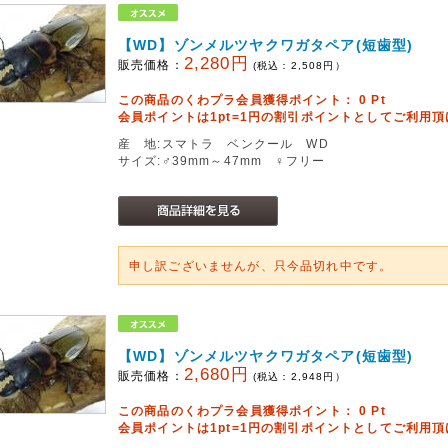
【WD】ゾンメルツヤクワガタペア(短歯型)
2,280円
販売価格：
(税込：
2,508
円）
この商品のくわプラ会員獲得ポイント：
0
Pt
会員ポイントは1pt=1円の割引ポイントとしてご利用
産 地:スマトラ ベンクール WD
サイズ:♂39mm～47mm ♀フリー
申し訳ございませんが、只今品切れ中です。
【WD】ゾンメルツヤクワガタペア(短歯型)
2,680円
販売価格：
(税込：
2,948
円）
この商品のくわプラ会員獲得ポイント：
0
Pt
会員ポイントは1pt=1円の割引ポイントとしてご利用