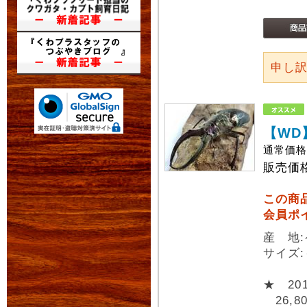
申し
【WD
通常価
販売価
この商
会員ポ
産 地
サイズ
★ 2
26,8