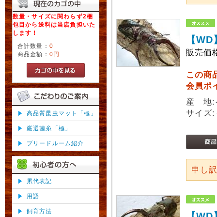
数量・サイズに関わらず2梱
包目から送料は当店負担いた
します！
【WD
合計数量：
0
販売価
商品金額：
0円
この商
会員ポ
産 地
サイズ:
高品質昆虫マット「極」
厳選菌糸「極」
ブリードルーム紹介
申し
累代表記
用語
飼育方法
【WD