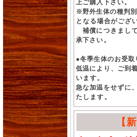
上ご購入下さい。
※野外生体の種判別
となる場合がござ
補償につきまして
承下さい。
●冬季生体のお受取
低温により、ご到
います。
急な加温をせずに
たします。
【