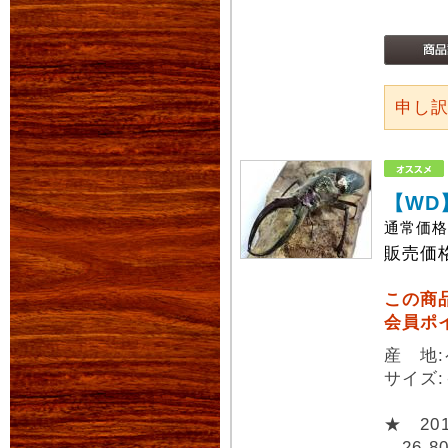
申し
【WD
通常価
販売価
この商
会員ポ
産 地
サイズ
★ 2
26,8