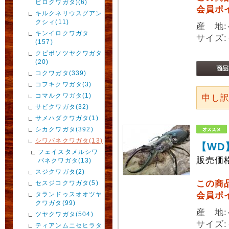
ビロクワガタ)(6)
会員ポ
キルクネリウスグアン
クシィ(11)
産 地:
キンイロクワガタ
サイズ:
(157)
クビボソツヤクワガタ
(20)
コクワガタ(339)
コフキクワガタ(3)
コマルクワガタ(1)
申し
サビクワガタ(32)
サメハダクワガタ(1)
シカクワガタ(392)
シワバネクワガタ(13)
【WD
フェイスタメルシワ
販売価
バネクワガタ(13)
スジクワガタ(2)
この商
セスジコクワガタ(5)
タランドゥスオオツヤ
会員ポ
クワガタ(99)
産 地:
ツヤクワガタ(504)
サイズ:
ティアンムニセヒラタ