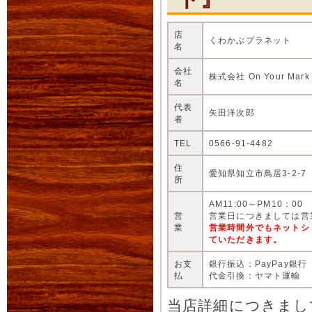
店
くわかぶプラネット
名
会社
株式会社 On Your Mark
名
代表
矢田洋次郎
者
TEL
0566-91-4482
住
愛知県知立市鳥居3-2-7
所
AM11:00～PM10：00
営
営業日につきましては営
業
営業時間外でもネットシ
ていただきます。
お支
銀行振込：PayPay銀行
払
代金引換：ヤマト運輸
当店詳細につきまし