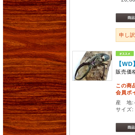
申し
【WD
販売価
この商
会員ポ
産 地
サイズ: