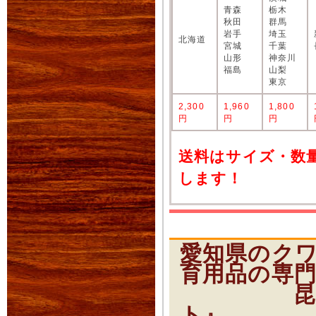
青森
栃木
秋田
群馬
岩手
埼玉
北海道
宮城
千葉
山形
神奈川
福島
山梨
東京
2,300
1,960
1,800
円
円
円
送料はサイズ・数
します！
愛知県のク
育用品の専
昆虫ショ
ト』