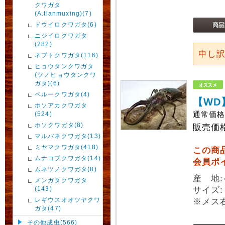
クワガタ
(A.tianmuxing)(7)
ドウイロクワガタ(6)
ニジイロクワガタ
(282)
申し
ネブトクワガタ(116)
ヒョウタンクワガタ
(ツノヒョウタンクワ
ガタ)(6)
ペルークワガタ(4)
【WD
ホソアカクワガタ
通常価
(524)
ホソクワガタ(8)
販売価
マルバネクワガタ(13)
ミヤマクワガタ(418)
この商
ムナコブクワガタ(14)
会員ポ
ムネツノクワガタ(8)
産 地:
メンガタクワガタ
(143)
サイズ:
レギウスオオツヤクワ
※メス
ガタ(47)
その他成虫(566)