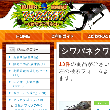
シワバネクワ
新着商品(全商品)
13件
の商品がござ
販売中商品(在庫あり)
左の検索フォームよ
期間限定お値打ちセール
(11)
ます。
レア種・人気生体
(2808)
カブトムシ成虫(1770)
クワガタ成虫(7249)
国産クワガタ(594)