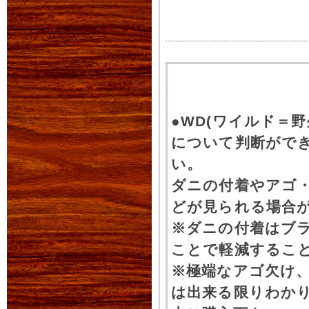
●WD(ワイルド＝
について判断がで
い。
ダニの付着やアゴ
どが見られる場合
※ダニの付着はブ
ことで軽減するこ
※極端なアゴ欠け
は出来る限りわか