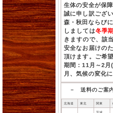
生体の安全が保
誠に申し訳ござ
森・秋田ならびに
しましては
冬季
きますので、該
安全なお届けの
頂けます。ご希
期間：11月～2月
月、気候の変化
－ 送料のご案
北海道
東北
関東
茨城