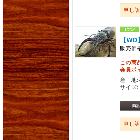
申し
【WD
販売価
この商
会員ポ
産 地
サイズ:
申し