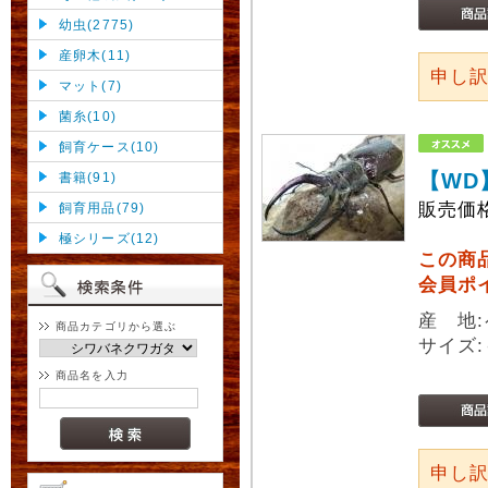
幼虫(2775)
産卵木(11)
申し
マット(7)
菌糸(10)
飼育ケース(10)
【WD
書籍(91)
販売価
飼育用品(79)
極シリーズ(12)
この商
会員ポ
産 地
商品カテゴリから選ぶ
サイズ:
商品名を入力
申し