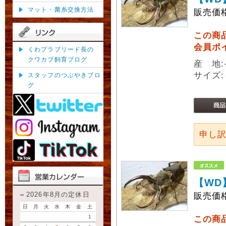
マット・菌糸交換方法
販売価
この商
会員ポ
くわプラブリード長の
クワカブ飼育ブログ
産 地
サイズ:
スタッフのつぶやきブロ
グ
申し
【WD
2026年8月の定休日
販売価
日
月
火
水
木
金
土
1
この商