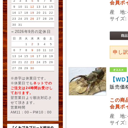
2
3
4
5
6
7
8
会員ポ
9
10
11
12
13
14
15
産 地
16
17
18
19
20
21
22
サイズ:
23
24
25
26
27
28
29
30
31
2026年9月の定休日
日
月
火
水
木
金
土
1
2
3
4
5
6
7
8
9
10
11
12
申し
13
14
15
16
17
18
19
20
21
22
23
24
25
26
27
28
29
30
※赤字は休業日です。
【WD
※休業日でも
ネットでの
販売価
ご注文は24時間お受けし
ております。
翌営業日より順次対応さ
この商
せて頂きます。
会員ポ
営業時間
AM11：00～PM10：00
産 地
サイズ: