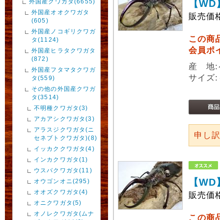
外国産クワガタ(6655)
【WD
外国産オオクワガタ
販売価
(605)
外国産ノコギリクワガ
この商
タ(1124)
会員ポ
外国産ヒラタクワガタ
(872)
産 地
外国産フタマタクワガ
サイズ:
タ(559)
その他の外国産クワガ
タ(3514)
不明種クワガタ(3)
アカアシクワガタ(3)
アラスジクワガタ(ニ
申し
セネブトクワガタ)(8)
イッカククワガタ(4)
インカクワガタ(1)
ウスバクワガタ(11)
【WD
オウゴンオニ(295)
オオズクワガタ(4)
販売価
オニクワガタ(5)
オノレクワガタ(ムナ
この商