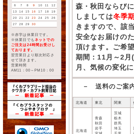
森・秋田ならびに
6
7
8
9
10
11
12
13
14
15
16
17
18
19
しましては
冬季
20
21
22
23
24
25
26
27
28
29
30
きますので、該
※赤字は休業日です。
安全なお届けの
※休業日でも
ネットでの
ご注文は24時間お受けし
頂けます。ご希
ております。
翌営業日より順次対応さ
期間：11月～2月
せて頂きます。
営業時間
月、気候の変化
AM11：00～PM10：00
－ 送料のご案
北海道
東北
関東
茨城
青森
栃木
秋田
群馬
岩手
埼玉
北海道
宮城
千葉