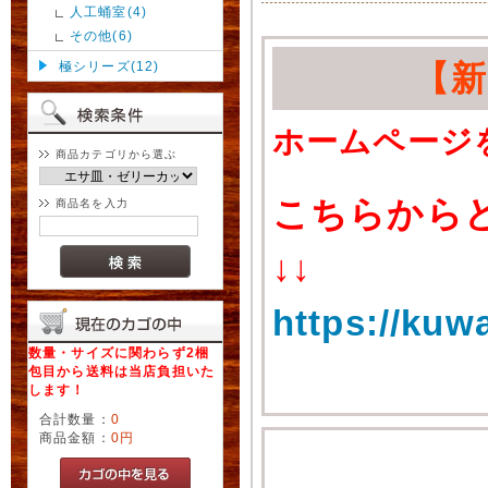
人工蛹室(4)
その他(6)
極シリーズ(12)
【
ホームページ
商品カテゴリから選ぶ
こちらから
商品名を入力
↓↓
https://kuw
数量・サイズに関わらず2梱
包目から送料は当店負担いた
します！
合計数量：
0
商品金額：
0円