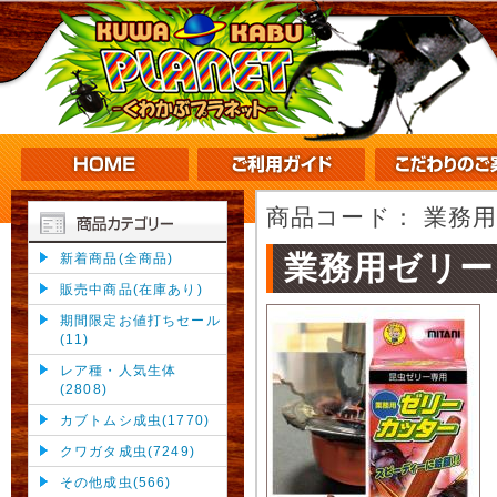
商品コード：
業務
業務用ゼリー
新着商品(全商品)
販売中商品(在庫あり)
期間限定お値打ちセール
(11)
レア種・人気生体
(2808)
カブトムシ成虫(1770)
クワガタ成虫(7249)
その他成虫(566)