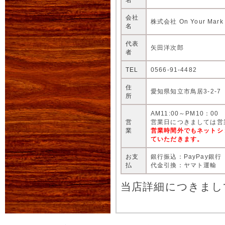
会社
株式会社 On Your Mark
名
代表
矢田洋次郎
者
TEL
0566-91-4482
住
愛知県知立市鳥居3-2-7
所
AM11:00～PM10：00
営
営業日につきましては営
業
営業時間外でもネットシ
ていただきます。
お支
銀行振込：PayPay銀行
払
代金引換：ヤマト運輸
当店詳細につきまし