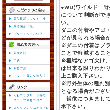
●WD(ワイルド＝
について判断がで
高品質昆虫マット「極」
い。
厳選菌糸「極」
ダニの付着やアゴ
ブリードルーム紹介
どが見られる場合
※ダニの付着はブ
ことで軽減するこ
累代表記
※極端なアゴ欠け
用語
は出来る限りわか
飼育方法
上ご購入下さい。
マット・菌糸交換方法
※野外生体の種判別
となる場合がござ
くわプラブリード長の
補償につきまして
クワカブ飼育ブログ
承下さい。
スタッフのつぶやきブロ