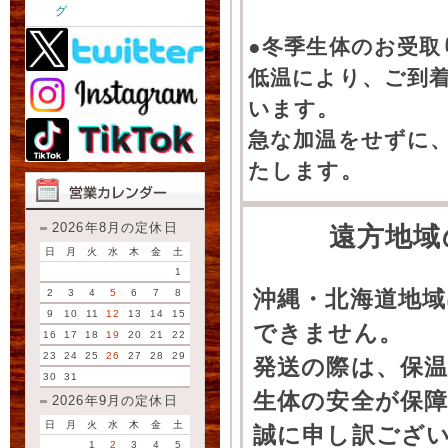
グ
●冬季生体のお受取
低温により、ご到
います。
急な加温をせずに
たします。
2026年8月の定休日
遠方地域
日
月
火
水
木
金
土
1
沖縄・北海道地
2
3
4
5
6
7
8
9
10
11
12
13
14
15
できません。
16
17
18
19
20
21
22
23
24
25
26
27
28
29
発送の際は、保
30
31
生体の安全が保
2026年9月の定休日
日
月
火
水
木
金
土
誠に申し訳ござ
1
2
3
4
5