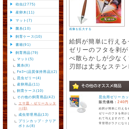
幼虫(2775)
産卵木(11)
マット(7)
菌糸(10)
画像を拡大する
飼育ケース(10)
給餌が簡単に行える
書籍(91)
ゼリーのフタを剥が
飼育用品(79)
べ散らかしが少なく
マット(5)
刃部は丈夫なステン
菌糸(8)
Fe3+(品質保持用品)(2)
昆虫ゼリー(4)
産卵用品(11)
飼育ケース(10)
その他の飼育用品(42)
昆虫用ゼリーカッ
販売価格：
240円
エサ皿・ゼリーカッタ
ー(8)
給餌が簡単に行える
ゼリーのフタを剥が
成虫管理用品(13)
れて与えますので、
プリンカップ・クリア
常管理がラクになり
ボトル(8)