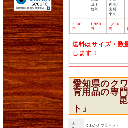
山形
神奈川
福島
山梨
東京
2,300
1,960
1,800
円
円
円
送料はサイズ・数
します！
愛知県のク
育用品の専
昆虫ショ
ト』
店
くわかぶプラネット
名