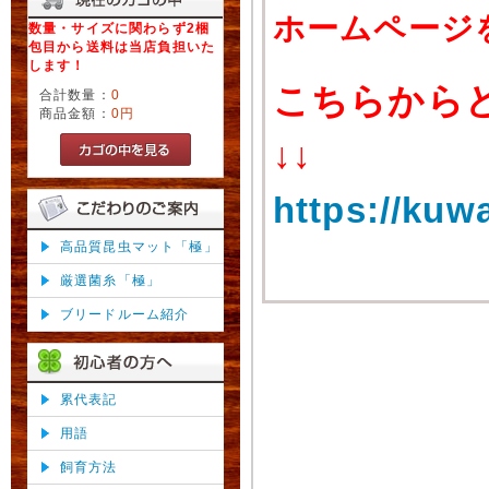
ホームページ
数量・サイズに関わらず2梱
包目から送料は当店負担いた
します！
こちらから
合計数量：
0
商品金額：
0円
↓↓
https://kuw
高品質昆虫マット「極」
厳選菌糸「極」
ブリードルーム紹介
累代表記
用語
飼育方法