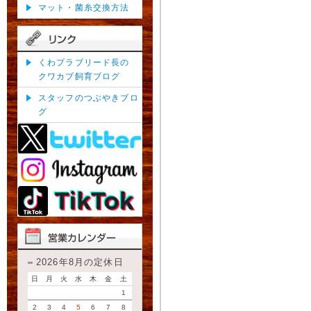
マット・菌糸交換方法
くわプラブリード長の
クワカブ飼育ブログ
スタッフのつぶやきブロ
グ
2026年8月の定休日
日
月
火
水
木
金
土
1
2
3
4
5
6
7
8