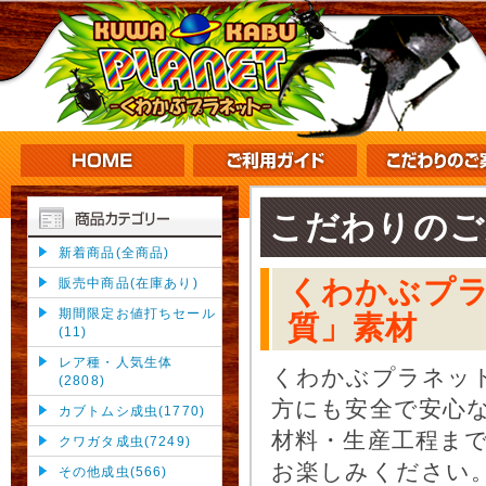
こだわりのご
新着商品(全商品)
くわかぶプ
販売中商品(在庫あり)
期間限定お値打ちセール
質」素材
(11)
レア種・人気生体
くわかぶプラネッ
(2808)
方にも安全で安心
カブトムシ成虫(1770)
材料・生産工程ま
クワガタ成虫(7249)
お楽しみください
その他成虫(566)