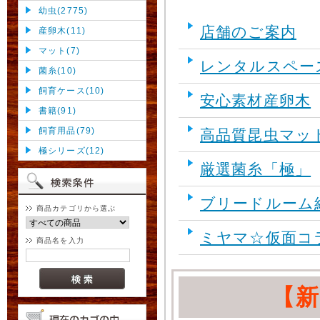
幼虫(2775)
店舗のご案内
産卵木(11)
マット(7)
レンタルスペー
菌糸(10)
飼育ケース(10)
安心素材産卵木
書籍(91)
飼育用品(79)
高品質昆虫マッ
極シリーズ(12)
厳選菌糸「極」
ブリードルーム
商品カテゴリから選ぶ
ミヤマ☆仮面コ
商品名を入力
【