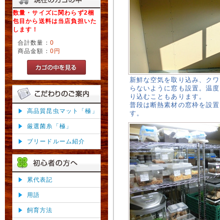
数量・サイズに関わらず2梱
包目から送料は当店負担いた
します！
合計数量：
0
商品金額：
0円
新鮮な空気を取り込み、クワ
らないように窓も設置。温度
り込むこともあります。
普段は断熱素材の窓枠を設置
高品質昆虫マット「極」
す。
厳選菌糸「極」
ブリードルーム紹介
累代表記
用語
飼育方法