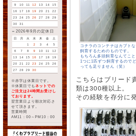
9
10
11
12
13
14
15
16
17
18
19
20
21
22
23
24
25
26
27
28
29
30
31
2026年9月の定休日
日
月
火
水
木
金
土
1
2
3
4
5
コチラのコンテナはカブトな
飼育するためのものです。
6
7
8
9
10
11
12
もちろん多頭飼育なんてこと
13
14
15
16
17
18
19
1つに1匹ずつ飼育するので
20
21
22
23
24
25
26
っても足りません（笑）
27
28
29
30
こちらはブリード
※赤字は休業日です。
※休業日でも
ネットでの
類は300種以上。
ご注文は24時間お受けし
その経験を存分に
ております。
翌営業日より順次対応さ
せて頂きます。
営業時間
AM11：00～PM10：00