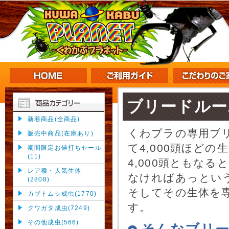
ブリードルー
新着商品(全商品)
くわプラの専用ブ
販売中商品(在庫あり)
て4,000頭ほど
期間限定お値打ちセール
(11)
4,000頭ともな
レア種・人気生体
なければあっとい
(2808)
そしてその生体を
カブトムシ成虫(1770)
す。
クワガタ成虫(7249)
その他成虫(566)