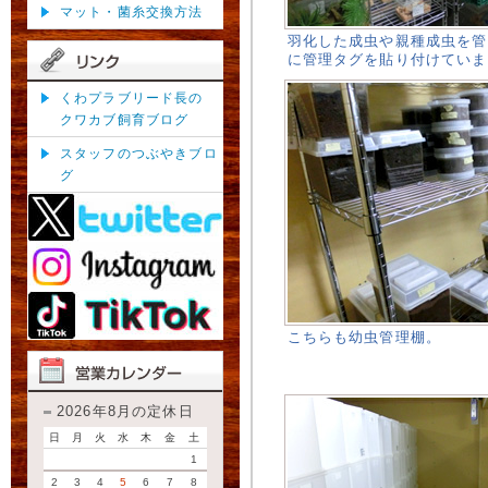
マット・菌糸交換方法
羽化した成虫や親種成虫を管
に管理タグを貼り付けていま
くわプラブリード長の
クワカブ飼育ブログ
スタッフのつぶやきブロ
グ
こちらも幼虫管理棚。
2026年8月の定休日
日
月
火
水
木
金
土
1
2
3
4
5
6
7
8