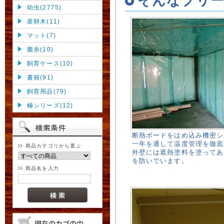
そんなブリー
幼虫(2775)
産卵木(11)
マット(7)
菌糸(10)
飼育ケース(10)
書籍(91)
飼育用品(79)
極シリーズ(12)
断熱ボードをはめ込み機密シ
一年を通して温度管理を徹底
商品カテゴリから選ぶ
外壁には遮熱塗料を塗ってあ
を防いでいます。
商品名を入力