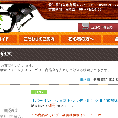
愛知県知立市鳥居3-2-7 TEL：0566-91-448
営業時間 AM11：00～PM10:00
産卵木
件
の商品がございます。
の検索フォームよりカテゴリ・商品名を入力して絞込み検索ができます。
価格順
新着順(在庫あり
【ボーリン・ウェストウッディ用】クヌギ産卵
0円
販売価格：
(税込：
0
円）
この商品のくわプラ会員獲得ポイント：
0
Pt