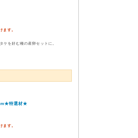
頂けます。
タケを好む種の産卵セットに。
cm★特選材★
頂けます。