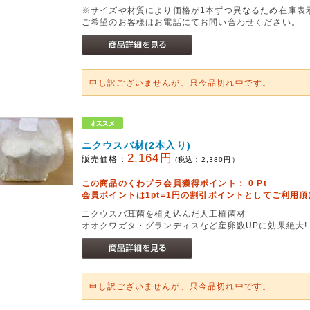
※サイズや材質により価格が1本ずつ異なるため在庫表
ご希望のお客様はお電話にてお問い合わせください。
申し訳ございませんが、只今品切れ中です。
ニクウスバ材(2本入り)
2,164円
販売価格：
(税込：
2,380
円）
この商品のくわプラ会員獲得ポイント：
0
Pt
会員ポイントは1pt=1円の割引ポイントとしてご利用
ニクウスバ茸菌を植え込んだ人工植菌材
オオクワガタ・グランディスなど産卵数UPに効果絶大!
申し訳ございませんが、只今品切れ中です。