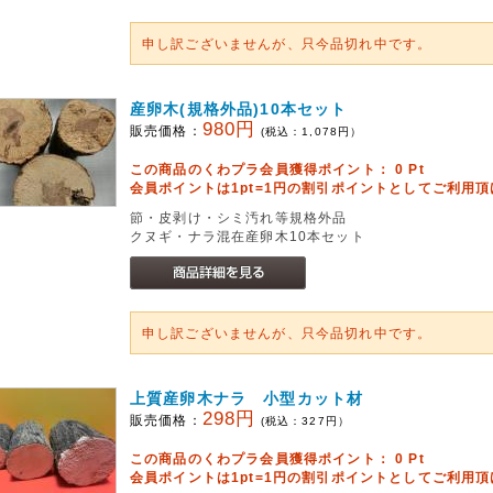
申し訳ございませんが、只今品切れ中です。
産卵木(規格外品)10本セット
980円
販売価格：
(税込：
1,078
円）
この商品のくわプラ会員獲得ポイント：
0
Pt
会員ポイントは1pt=1円の割引ポイントとしてご利用
節・皮剥け・シミ汚れ等規格外品
クヌギ・ナラ混在産卵木10本セット
申し訳ございませんが、只今品切れ中です。
上質産卵木ナラ 小型カット材
298円
販売価格：
(税込：
327
円）
この商品のくわプラ会員獲得ポイント：
0
Pt
会員ポイントは1pt=1円の割引ポイントとしてご利用