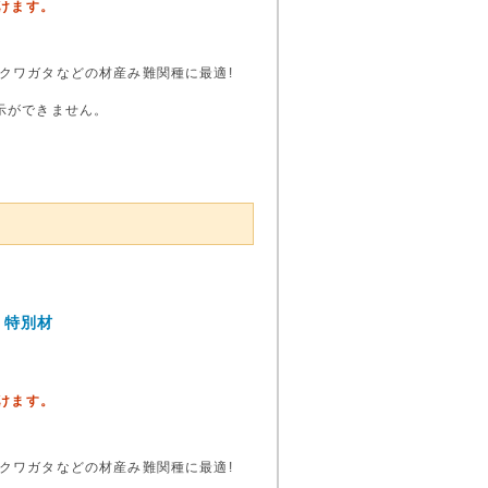
頂けます。
クワガタなどの材産み難関種に最適!
示ができません。
 特別材
頂けます。
クワガタなどの材産み難関種に最適!