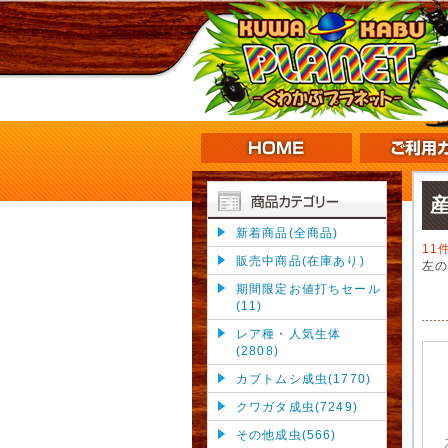
新着商品(全商品)
11
販売中商品(在庫あり)
左
期間限定お値打ちセール
(11)
レア種・人気生体
(2808)
カブトムシ成虫(1770)
クワガタ成虫(7249)
その他成虫(566)