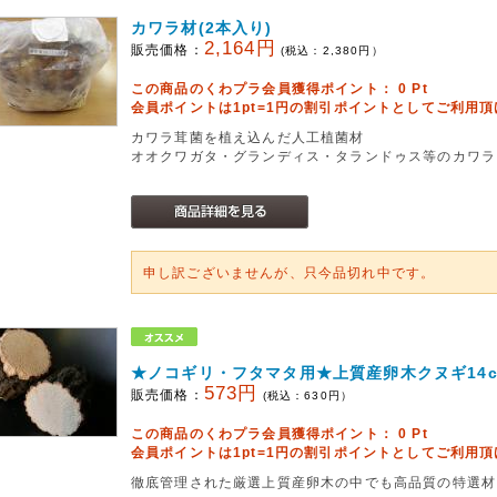
カワラ材(2本入り)
2,164円
販売価格：
(税込：
2,380
円）
この商品のくわプラ会員獲得ポイント：
0
Pt
会員ポイントは1pt=1円の割引ポイントとしてご利用
カワラ茸菌を植え込んだ人工植菌材
オオクワガタ・グランディス・タランドゥス等のカワラ
申し訳ございませんが、只今品切れ中です。
★ノコギリ・フタマタ用★上質産卵木クヌギ14
573円
販売価格：
(税込：
630
円）
この商品のくわプラ会員獲得ポイント：
0
Pt
会員ポイントは1pt=1円の割引ポイントとしてご利用
徹底管理された厳選上質産卵木の中でも高品質の特選材