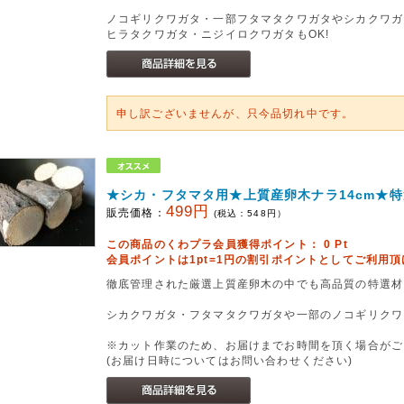
ノコギリクワガタ・一部フタマタクワガタやシカクワガ
ヒラタクワガタ・ニジイロクワガタもOK!
申し訳ございませんが、只今品切れ中です。
★シカ・フタマタ用★上質産卵木ナラ14cm★
499円
販売価格：
(税込：
548
円）
この商品のくわプラ会員獲得ポイント：
0
Pt
会員ポイントは1pt=1円の割引ポイントとしてご利用
徹底管理された厳選上質産卵木の中でも高品質の特選材
シカクワガタ・フタマタクワガタや一部のノコギリクワ
※カット作業のため、お届けまでお時間を頂く場合がご
(お届け日時についてはお問い合わせください)