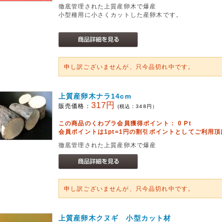
徹底管理された上質産卵木で爆産
小型種用に小さくカットした産卵木です。
申し訳ございませんが、只今品切れ中です。
上質産卵木ナラ14cm
317円
販売価格：
(税込：
348
円）
この商品のくわプラ会員獲得ポイント：
0
Pt
会員ポイントは1pt=1円の割引ポイントとしてご利用
徹底管理された上質産卵木で爆産
申し訳ございませんが、只今品切れ中です。
上質産卵木クヌギ 小型カット材