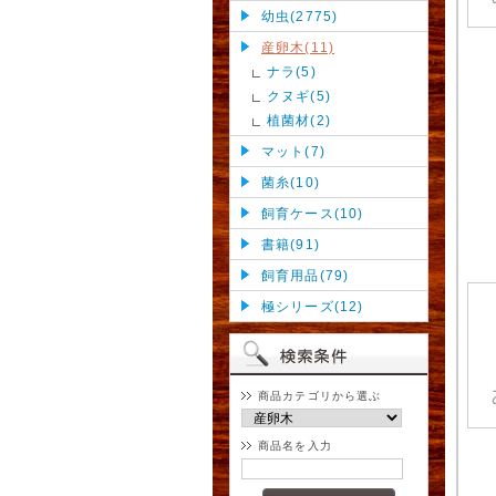
幼虫(2775)
産卵木(11)
ナラ(5)
クヌギ(5)
植菌材(2)
マット(7)
菌糸(10)
飼育ケース(10)
書籍(91)
飼育用品(79)
極シリーズ(12)
商品カテゴリから選ぶ
商品名を入力