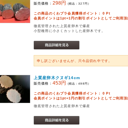
298円
販売価格：
(税込：
327
円）
この商品のくわプラ会員獲得ポイント：
0
Pt
会員ポイントは1pt=1円の割引ポイントとしてご利用
徹底管理された上質産卵木で爆産
小型種用に小さくカットした産卵木です。
申し訳ございませんが、只今品切れ中です。
上質産卵木クヌギ14cm
453円
販売価格：
(税込：
498
円）
この商品のくわプラ会員獲得ポイント：
0
Pt
会員ポイントは1pt=1円の割引ポイントとしてご利用
徹底管理された上質産卵木で爆産