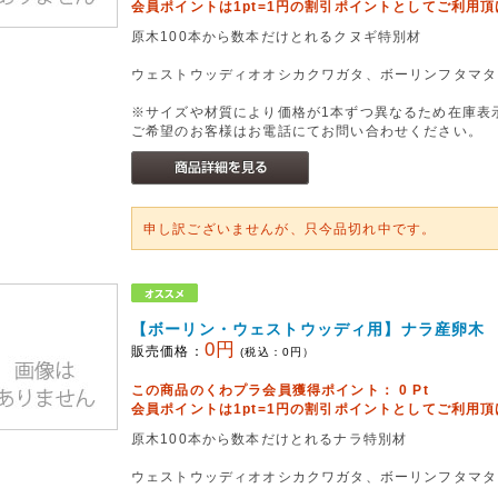
会員ポイントは1pt=1円の割引ポイントとしてご利用
原木100本から数本だけとれるクヌギ特別材
ウェストウッディオオシカクワガタ、ボーリンフタマタ
※サイズや材質により価格が1本ずつ異なるため在庫表
ご希望のお客様はお電話にてお問い合わせください。
申し訳ございませんが、只今品切れ中です。
【ボーリン・ウェストウッディ用】ナラ産卵木
0円
販売価格：
(税込：
0
円）
この商品のくわプラ会員獲得ポイント：
0
Pt
会員ポイントは1pt=1円の割引ポイントとしてご利用
原木100本から数本だけとれるナラ特別材
ウェストウッディオオシカクワガタ、ボーリンフタマタ