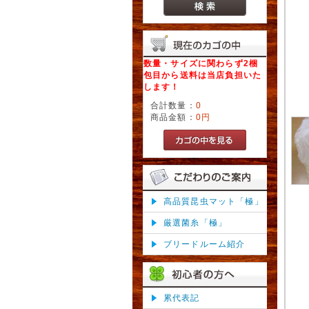
数量・サイズに関わらず2梱
包目から送料は当店負担いた
します！
合計数量：
0
商品金額：
0円
高品質昆虫マット「極」
厳選菌糸「極」
ブリードルーム紹介
累代表記