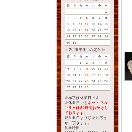
日
月
火
水
木
金
土
1
2
3
4
5
6
7
8
9
10
11
12
13
14
15
16
17
18
19
20
21
22
23
24
25
26
27
28
29
30
31
2026年9月の定休日
日
月
火
水
木
金
土
1
2
3
4
5
6
7
8
9
10
11
12
13
14
15
16
17
18
19
20
21
22
23
24
25
26
27
28
29
30
※赤字は休業日です。
※休業日でも
ネットでの
ご注文は24時間お受けし
ております。
翌営業日より順次対応さ
せて頂きます。
営業時間