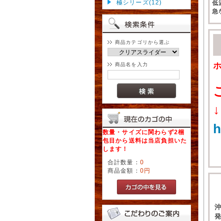
極シリーズ(12)
低
急
商品カテゴリから選ぶ
商品名を入力
↓
h
数量・サイズに関わらず2梱
包目から送料は当店負担いた
します！
合計数量：
0
商品金額：
0円