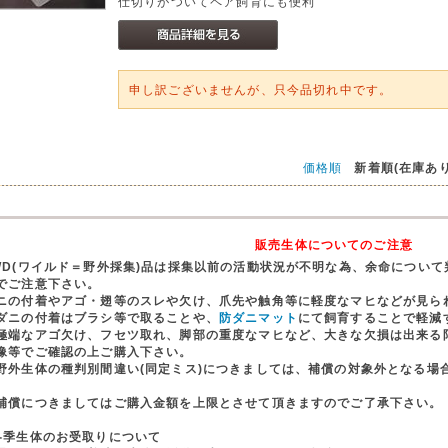
仕切りがついてペア飼育にも便利
申し訳ございませんが、只今品切れ中です。
価格順
新着順(在庫あり
販売生体についてのご注意
WD(ワイルド＝野外採集)品は採集以前の活動状況が不明な為、余命につい
でご注意下さい。
ニの付着やアゴ・翅等のスレや欠け、爪先や触角等に軽度なマヒなどが見ら
ダニの付着はブラシ等で取ることや、
防ダニマット
にて飼育することで軽減
極端なアゴ欠け、フセツ取れ、脚部の重度なマヒなど、大きな欠損は出来る
像等でご確認の上ご購入下さい。
野外生体の種判別間違い(同定ミス)につきましては、補償の対象外となる場
。
償につきましてはご購入金額を上限とさせて頂きますのでご了承下さい。
冬季生体のお受取りについて