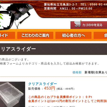
愛知県知立市鳥居3-2-7 TEL：0566-91-448
営業時間 AM11：00～PM10:00
クリアスライダー
の商品がございます。
の検索フォームよりカテゴリ・商品名を入力して絞込み検索ができます。
価格順
新着順(在庫あり
クリアスライダー
453円
販売価格：
(税込：
498
円）
この商品のくわプラ会員獲得ポイント：
0
Pt
会員ポイントは1pt=1円の割引ポイントとしてご利用