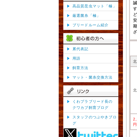
高品質昆虫マット「極」
厳選菌糸「極」
ブリードルーム紹介
累代表記
用語
飼育方法
マット・菌糸交換方法
くわプラブリード長の
クワカブ飼育ブログ
スタッフのつぶやきブロ
2
グ