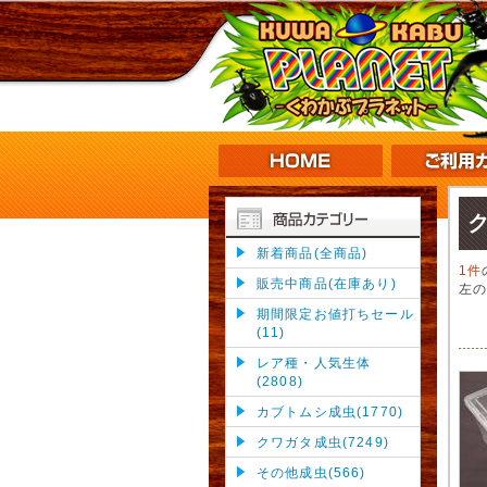
新着商品(全商品)
1件
販売中商品(在庫あり)
左
期間限定お値打ちセール
(11)
レア種・人気生体
(2808)
カブトムシ成虫(1770)
クワガタ成虫(7249)
その他成虫(566)