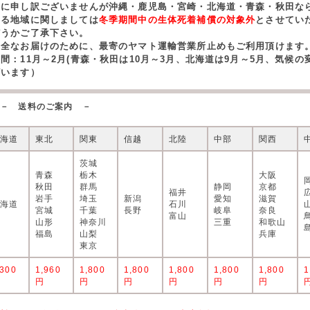
誠に申し訳ございませんが沖縄・鹿児島・宮崎・北海道・青森・秋田な
する地域に関しましては
冬季期間中の生体死着補償の対象外
とさせてい
どうかご了承下さい。
安全なお届けのために、最寄のヤマト運輸営業所止めもご利用頂けます
期間：11月～2月(青森・秋田は10月～3月、北海道は9月～5月、気候
ざいます）
－ 送料のご案内 －
北海道
東北
関東
信越
北陸
中部
関西
茨城
青森
栃木
大阪
秋田
群馬
静岡
京都
福井
岩手
埼玉
新潟
愛知
滋賀
北海道
石川
宮城
千葉
長野
岐阜
奈良
富山
山形
神奈川
三重
和歌山
福島
山梨
兵庫
東京
,300
1,960
1,800
1,800
1,800
1,800
1,800
1
円
円
円
円
円
円
円