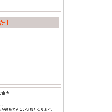
。
た】
ご案内
ん。
全が保障できない状態となります。