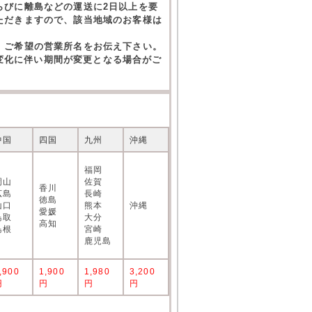
らびに離島などの運送に2日以上を要
ただきますので、該当地域のお客様は
。ご希望の営業所名をお伝え下さい。
の変化に伴い期間が変更となる場合がご
中国
四国
九州
沖縄
福岡
岡山
佐賀
香川
広島
長崎
徳島
山口
熊本
沖縄
愛媛
鳥取
大分
高知
島根
宮崎
鹿児島
,900
1,900
1,980
3,200
円
円
円
円