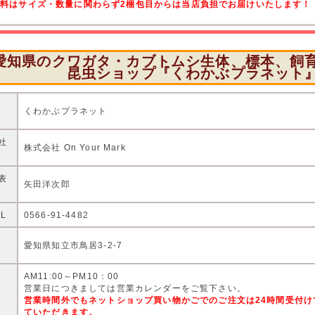
送料はサイズ・数量に関わらず2梱包目からは当店負担でお届けいたします！
愛知県のクワガタ・カブトムシ生体、標本、飼
昆虫ショップ『くわかぶプラネット
店
くわかぶプラネット
社
株式会社 On Your Mark
表
矢田洋次郎
EL
0566-91-4482
住
愛知県知立市鳥居3-2-7
AM11:00～PM10：00
営
営業日につきましては営業カレンダーをご覧下さい。
営業時間外でもネットショップ買い物かごでのご注文は24時間受付
ていただきます。