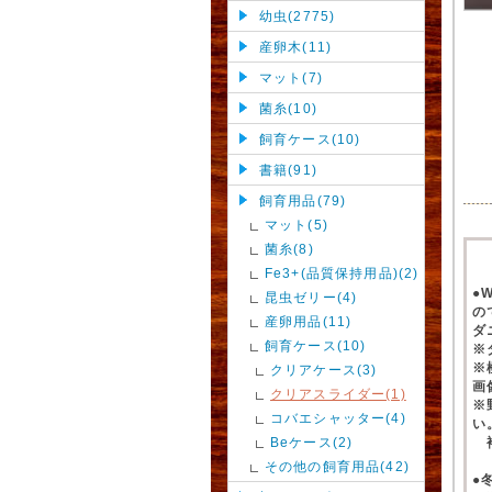
幼虫(2775)
産卵木(11)
マット(7)
菌糸(10)
飼育ケース(10)
書籍(91)
飼育用品(79)
マット(5)
菌糸(8)
Fe3+(品質保持用品)(2)
●
昆虫ゼリー(4)
の
産卵用品(11)
ダ
飼育ケース(10)
※
※
クリアケース(3)
画
クリアスライダー(1)
※
コバエシャッター(4)
い
Beケース(2)
補
その他の飼育用品(42)
●