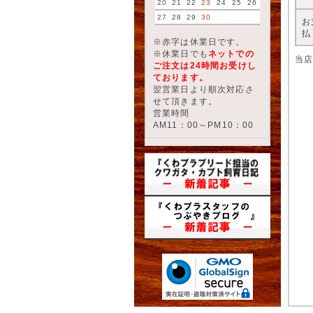
20
21
22
23
24
25
26
27
28
29
30
お
払
※赤字は休業日です。
※休業日でも
ネットでの
当
ご注文は24時間お受けし
ております。
翌営業日より順次対応さ
せて頂きます。
営業時間
AM11：00～PM10：00