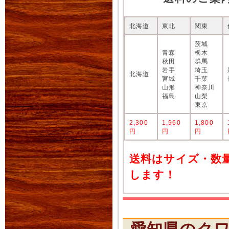
北海道
東北
関東
茨城
青森
栃木
秋田
群馬
岩手
埼玉
北海道
宮城
千葉
山形
神奈川
福島
山梨
東京
2,300
1,960
1,800
円
円
円
送料はサイズ・数
します！