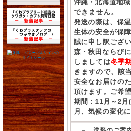
沖縄・北海道地
できません。
発送の際は、保
生体の安全が保
誠に申し訳ござ
森・秋田ならびに
しましては
冬季
きますので、該
安全なお届けの
頂けます。ご希
期間：11月～2月
月、気候の変化
－ 送料のご案