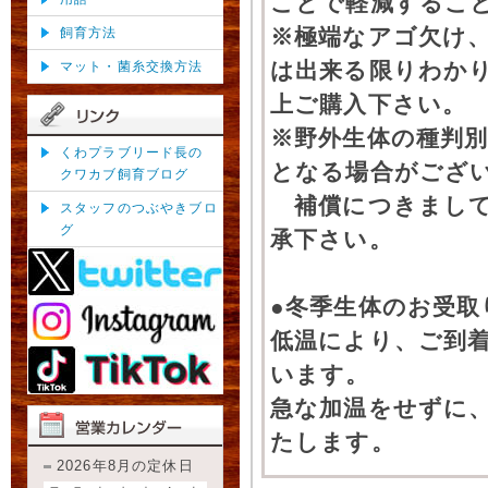
ことで軽減するこ
※極端なアゴ欠け
飼育方法
は出来る限りわか
マット・菌糸交換方法
上ご購入下さい。
※野外生体の種判別
くわプラブリード長の
となる場合がござ
クワカブ飼育ブログ
補償につきまして
スタッフのつぶやきブロ
グ
承下さい。
●冬季生体のお受取
低温により、ご到
います。
急な加温をせずに
たします。
2026年8月の定休日