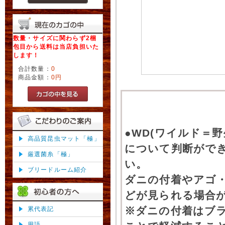
数量・サイズに関わらず2梱
包目から送料は当店負担いた
します！
合計数量：
0
商品金額：
0円
●WD(ワイルド＝
高品質昆虫マット「極」
について判断がで
厳選菌糸「極」
い。
ブリードルーム紹介
ダニの付着やアゴ
どが見られる場合
※ダニの付着はブ
累代表記
用語