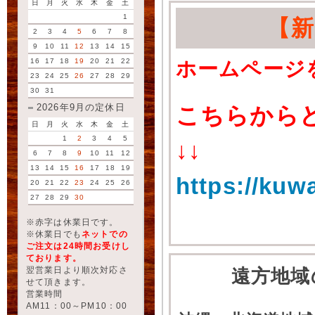
日
月
火
水
木
金
土
1
【
2
3
4
5
6
7
8
9
10
11
12
13
14
15
16
17
18
19
20
21
22
ホームページ
23
24
25
26
27
28
29
30
31
2026年9月の定休日
こちらから
日
月
火
水
木
金
土
1
2
3
4
5
↓↓
6
7
8
9
10
11
12
13
14
15
16
17
18
19
https://kuw
20
21
22
23
24
25
26
27
28
29
30
※赤字は休業日です。
※休業日でも
ネットでの
ご注文は24時間お受けし
ております。
翌営業日より順次対応さ
遠方地域
せて頂きます。
営業時間
AM11：00～PM10：00