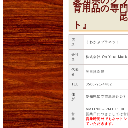
愛知県のク
育用品の専
昆虫ショ
ト』
店
くわかぶプラネット
名
会社
株式会社 On Your Mark
名
代表
矢田洋次郎
者
TEL
0566-91-4482
住
愛知県知立市鳥居3-2-7
所
AM11:00～PM10：00
営
営業日につきましては営
業
営業時間外でもネットシ
ていただきます。