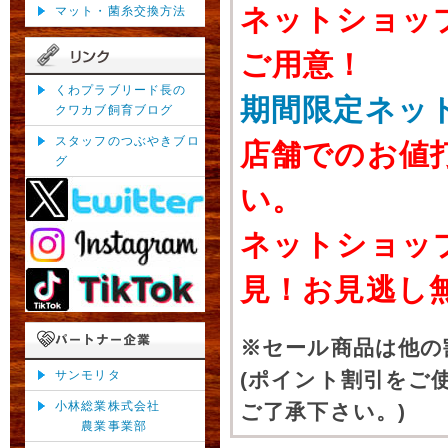
ネットショッ
マット・菌糸交換方法
ご用意！
くわプラブリード長の
期間限定ネッ
クワカブ飼育ブログ
スタッフのつぶやきブロ
店舗でのお値
グ
い。
ネットショッ
見！お見逃し
※セール商品は他の
サンモリタ
(ポイント割引をご
小林総業株式会社
ご了承下さい。)
農業事業部