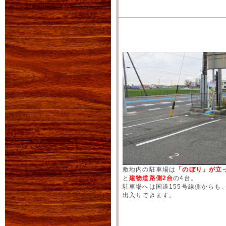
敷地内の駐車場は
「のぼり」が立
と
建物道路側2台
の4台。
駐車場へは国道155号線側からも
出入りできます。