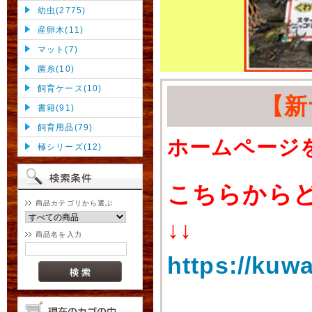
幼虫(2775)
産卵木(11)
マット(7)
菌糸(10)
飼育ケース(10)
【新
書籍(91)
飼育用品(79)
ホームページ
極シリーズ(12)
こちらから
商品カテゴリから選ぶ
↓↓
商品名を入力
https://kuw