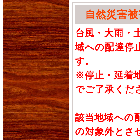
自然災害被
台風・大雨・
域への配達停
す。
※停止・延着
でご了承くだ
該当地域への
の対象外とさ