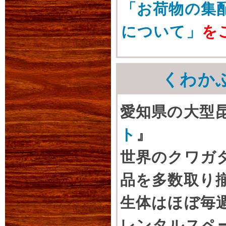
「お荷物の集
について」
を
くわか
愛知県の大型
ト
』
世界のクワガ
品を多数取り
生体はほぼ毎
レンタルスペ