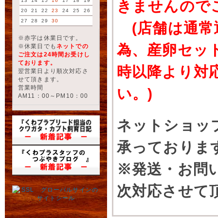
13
14
15
16
17
18
19
きませんので
20
21
22
23
24
25
26
27
28
29
30
(店舗は通常
※赤字は休業日です。
為、産卵セッ
※休業日でも
ネットでの
ご注文は24時間お受けし
ております。
時以降より対
翌営業日より順次対応さ
せて頂きます。
営業時間
い。)
AM11：00～PM10：00
ネットショッ
承っておりま
※発送・お問
次対応させて