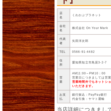
ト』
産卵木『50本量販セ
店
くわかぶプラネット
名
ナラ産卵木14cm×50本
会社
株式会社 On Your Mark
名
クヌギ産卵木14cm×50
代表
矢田洋次郎
者
お一人様でのまとめ買
TEL
0566-91-4482
どうぞご利用ください
住
愛知県知立市鳥居3-2-7
所
2012年09月23日
AM11:00～PM10：00
幼虫生体追加いたし
営
営業日につきましては営
業
営業時間外でもネットショ
人気のアクベシアヌス
いただきます。
どクワガタ幼虫各種、
お支
銀行振込：PayPay銀行
加。
払
代金引換：ヤマト運輸
当店詳細につきまし