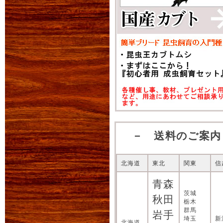
レッドアイ国産オオク
現在商品登録が進行中
トカラノコギリ、スペ
登録完了商品から随時
2012年09月12日
オータムセール第二
極クワガタマットご購
－ 送料のご案内
これからの季節、クヌ
北海道
東北
関東
信
《生体続々入荷》
レッドアイ血統川西産
青森
茨城
ァノコギリなど新登場
秋田
栃木
まだまだ追加生体多数
群馬
岩手
埼玉
新
北海道