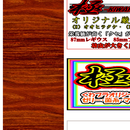
生体販売登録いたし
新着生体はこちらか
2012年07月09日
BE-KUWA44号 
今号はオオヒラタ特集
オオヒラタ大図鑑や飼
ど
2014年04月09日
おまたせいたしま
産卵木販売再開いた
2012年06月14日
くわプラブリード担