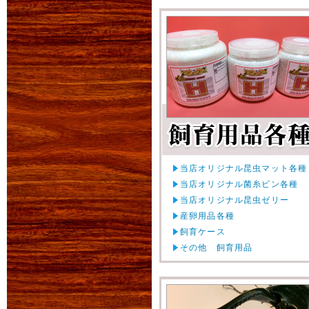
商品カテゴリに「特別
現在イベント販売中の
これからもお客様が見
改善を行ってまいりま
2012年08月10日
お問合せの多かった
当店オリジナル昆虫マット各種
ューンの幼虫をはじ
当店オリジナル菌糸ビン各種
当店オリジナル昆虫ゼリー
産卵用品各種
夏に新成虫の飼育を
飼育ケース
高級ヒノキ防ダニマ
その他 飼育用品
通常1,380円をサ
生体の衛生管理・お