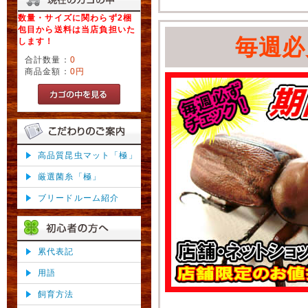
数量・サイズに関わらず2梱
包目から送料は当店負担いた
毎週必
します！
合計数量：
0
商品金額：
0円
高品質昆虫マット「極」
厳選菌糸「極」
ブリードルーム紹介
累代表記
用語
飼育方法