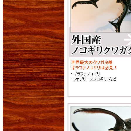
ご購入ください!
2012年09月01日
くわプラ オータム
おかげさまでサマーセ
たくさんのお客様から
ショップであることを
そこで、いままでとは
お得な会員ポイントがさ
円のヘラクレスヘラク
産卵シーズンに入るク
2012年08月20日
新生体入荷