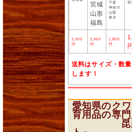
「特別販売」カテゴリ
千葉
長
宮城
神奈川
山形
山梨
2012年09月15日
東京
福島
ポイントキャッシュ
くわプラ「オータム
1
2,300
1,960
1,800
円
円
円
生体入荷いたしまし
送料はサイズ・数量
グランディス・タイ
します！
ス・コカブト他
2012年09月21日
愛知県のクワ
リクエストにお応え
育用品の専門
くわプラOPEN直後
昆虫ショ
クエストを頂きました