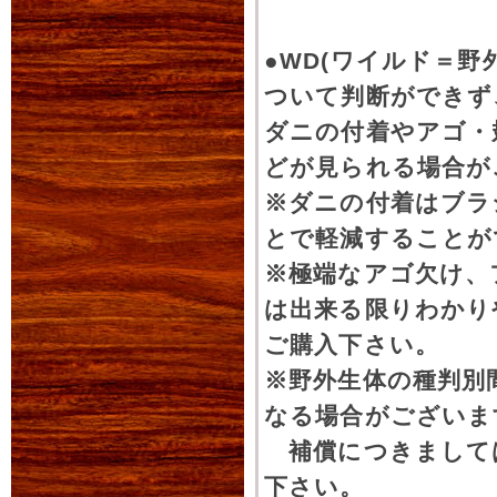
当店のブリード責任者
これから各種クワカブ
●WD(ワイルド＝
満載でお届けする予定
ついて判断ができず
是非ご覧ください。
ダニの付着やアゴ・
どが見られる場合が
2012年07月25日
※ダニの付着はブラ
スマトラ便WDツヤ
とで軽減することが
ツヤクワガタ各種スマ
※極端なアゴ欠け、
その他、タランドゥス
は出来る限りわかり
ご購入下さい。
2019年01月21日
※野外生体の種判別
生体販売登録いたし
なる場合がございま
新着生体はこちらか
補償につきまして
2019年01月25日
下さい。