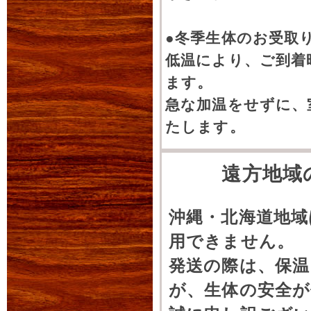
生体販売登録いたし
新着生体はこちらか
●冬季生体のお受取
低温により、ご到着
2019年01月28日
ます。
生体販売登録いたし
急な加温をせずに、
新着生体はこちらか
たします。
2019年02月01日
遠方地域
生体販売登録いたし
新着生体はこちらか
沖縄・北海道地域
2019年02月04日
用できません。
生体販売登録いたし
発送の際は、保
新着生体はこちらか
が、生体の安全