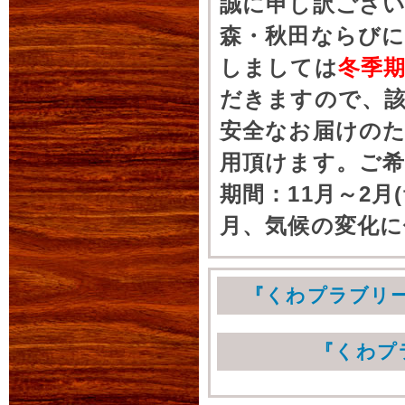
誠に申し訳ござい
2012年06月15日
森・秋田ならびに
WF1国産オオクワ
しましては
冬季
幼虫採集個体からブリ
だきますので、
菌糸ビン800cc」に
安全なお届けの
この機会にぜひお求め
用頂けます。ご希
2012年06月28日
期間：11月～2月
一足早いサマーセー
月、気候の変化
いよいよ昆虫の季節・
くわかぶプラネットで
兵庫県川西産の国産オ
『くわプラブリ
アマミヒラタをお値打
『くわプ
サマーセールは随時商