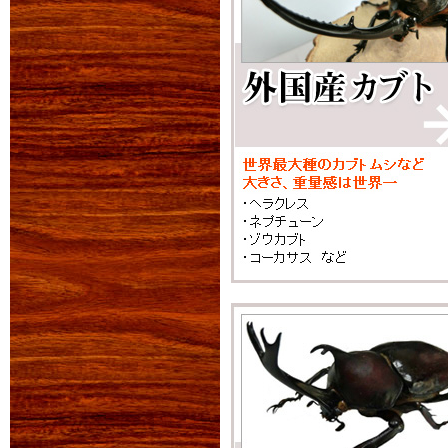
お客様よりリクエ
レス・ヘラクレスや
等。
お買い物3,000円
お得なチャンスをお
2015年01月26日
プラティオドンネブ
大型になり、アゴの
2012年09月11日
オータムセール第2