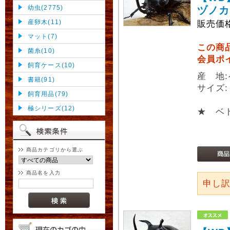
幼虫(2775)
ヅノカ
産卵木(11)
販売価
マット(7)
この商
菌糸(10)
会員ポ
飼育ケース(10)
産 地
書籍(91)
サイズ:
飼育用品(79)
極シリーズ(12)
★ ベ
商品カテゴリから選ぶ
商品名を入力
申し