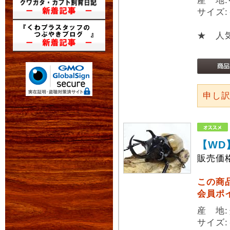
産 地
サイズ:
★ 人
申し
【WD
販売価
この商
会員ポ
産 地
サイズ: