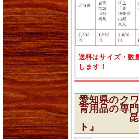
岩手
埼玉
北海道
宮城
千葉
山形
神奈川
福島
山梨
東京
2,300
1,960
1,800
円
円
円
送料はサイズ・数
します！
愛知県のク
育用品の専
昆虫ショ
ト』