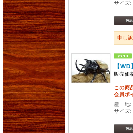
サイズ:
申し
【WD
販売価
この商
会員ポ
産 地
サイズ: