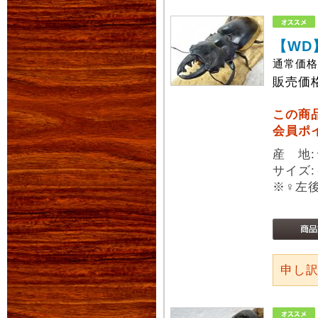
【WD
通常価
販売価
この商
会員ポ
産 地
サイズ:
※♀左
申し