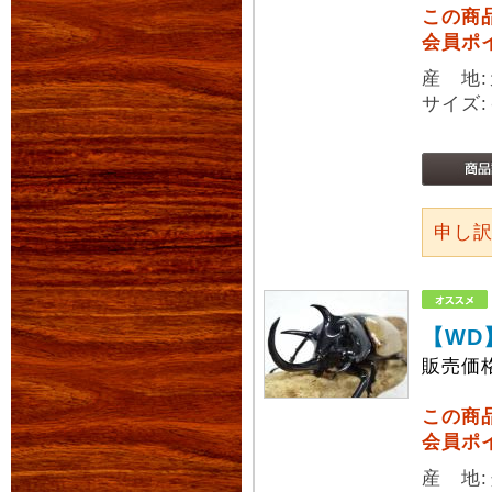
この商
会員ポ
産 地:
サイズ:
申し
【WD
販売価
この商
会員ポ
産 地