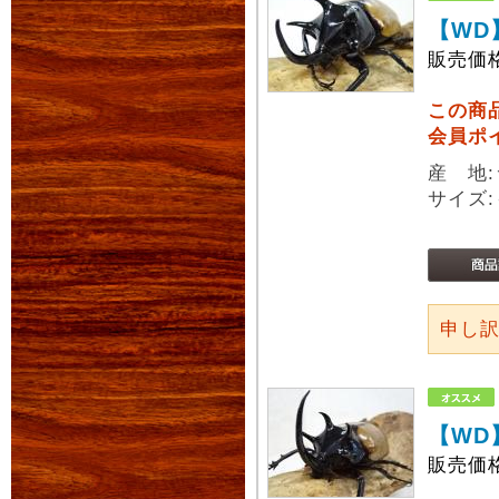
【WD
販売価
この商
会員ポ
産 地
サイズ:
申し
【WD
販売価