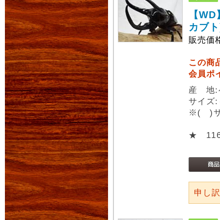
【WD
カブト
販売価
この商
会員ポ
産 地
サイズ:
※( 
★ 11
申し