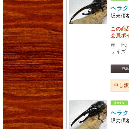
ヘラク
販売価
この商
会員ポ
産 地
サイズ:
申し
ヘラク
販売価