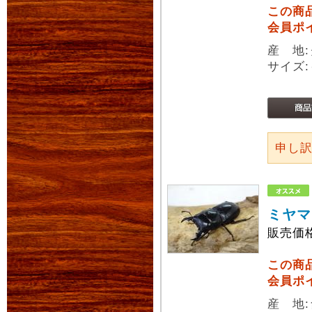
この商
会員ポ
産 地
サイズ:
申し
ミヤマ
販売価
この商
会員ポ
産 地