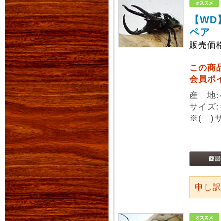
【WD
ペア
販売価
この商
会員ポ
産 地
サイズ:
※( 
申し