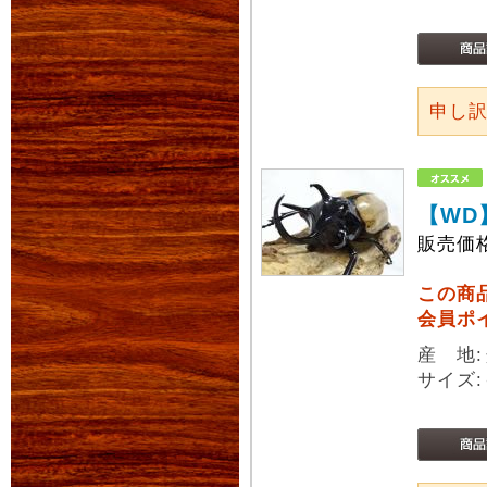
申し
【WD
販売価
この商
会員ポ
産 地
サイズ: