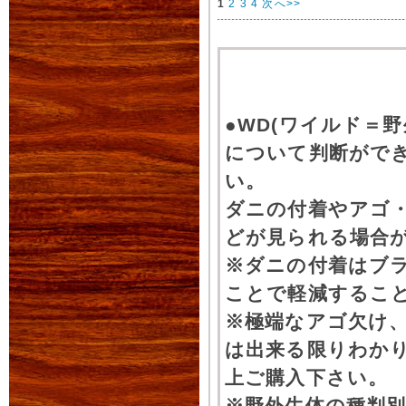
1
2
3
4
次へ>>
●WD(ワイルド＝
について判断がで
い。
ダニの付着やアゴ
どが見られる場合
※ダニの付着はブ
ことで軽減するこ
※極端なアゴ欠け
は出来る限りわか
上ご購入下さい。
※野外生体の種判別