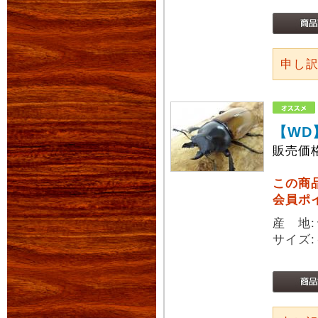
申し
【WD
販売価
この商
会員ポ
産 地
サイズ: