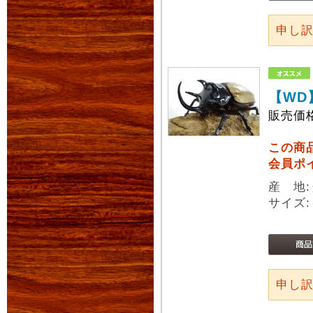
申し
【WD
販売価
この商
会員ポ
産 地
サイズ:
申し