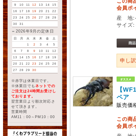
この商
9
10
11
12
13
14
15
会員ポ
16
17
18
19
20
21
22
産 地
23
24
25
26
27
28
29
30
31
サイズ:
2026年9月の定休日
日
月
火
水
木
金
土
1
2
3
4
5
6
7
8
9
10
11
12
13
14
15
16
17
18
19
申し
20
21
22
23
24
25
26
27
28
29
30
※赤字は休業日です。
※休業日でも
ネットでの
【WF
ご注文は24時間お受けし
ペア
ております。
翌営業日より順次対応さ
販売価
せて頂きます。
営業時間
AM11：00～PM10：00
この商
会員ポ