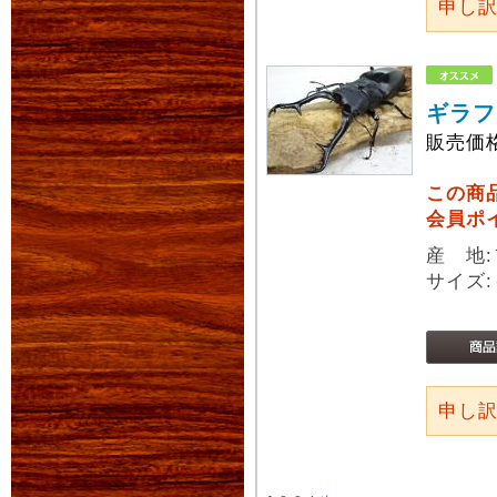
申し
ギラフ
販売価
この商
会員ポ
産 地
サイズ:
申し