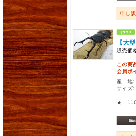
申し
【大型
販売価
この商
会員ポ
産 地
サイズ:
★ 11