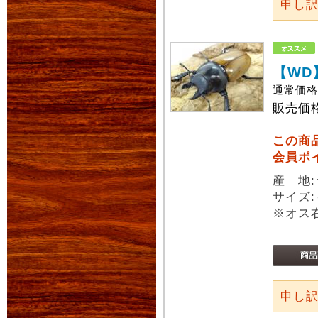
申し
【WD
通常価
販売価
この商
会員ポ
産 地
サイズ:
※オス
申し