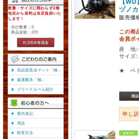
【WD
数量・サイズに関わらず2梱
ヅノカ
包目から送料は当店負担いた
販売価
します！
合計数量：
0
この商
商品金額：
0円
会員ポ
産 地
サイズ:
★ ベ
高品質昆虫マット「極」
厳選菌糸「極」
ブリードルーム紹介
申し
累代表記
用語
飼育方法