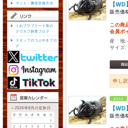
マット・菌糸交換方法
【WD
販売価
この商
くわプラブリード長の
会員ポ
クワカブ飼育ブログ
スタッフのつぶやきブロ
産 地
グ
サイズ:
申し
【WD
2026年8月の定休日
日
月
火
水
木
金
土
販売価
1
2
3
4
5
6
7
8