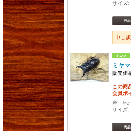
サイズ:
申し
ミヤマ
販売価
この商
会員ポ
産 地
サイズ: