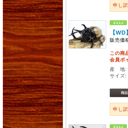
申し
【WD
販売価
この商
会員ポ
産 地
サイズ:
申し