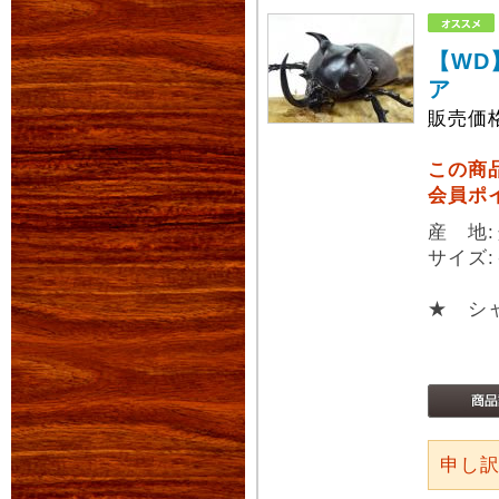
【WD
ア
販売価
この商
会員ポ
産 地
サイズ:
★ シ
申し