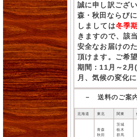
誠に申し訳ござ
森・秋田ならびに
しましては
冬季
きますので、該
安全なお届けの
頂けます。ご希
期間：11月～2月
月、気候の変化
－ 送料のご案
北海道
東北
関東
茨城
青森
栃木
秋田
群馬