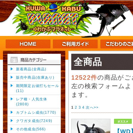
全商品
新着商品(全商品)
12522件
の商品がご
販売中商品(在庫あり)
左の検索フォームよ
期間限定お値打ちセール
(11)
ます。
レア種・人気生体
(2808)
1
2
3
4
次へ>>
カブトムシ成虫(1770)
クワガタ成虫(7249)
その他成虫(566)
【WD