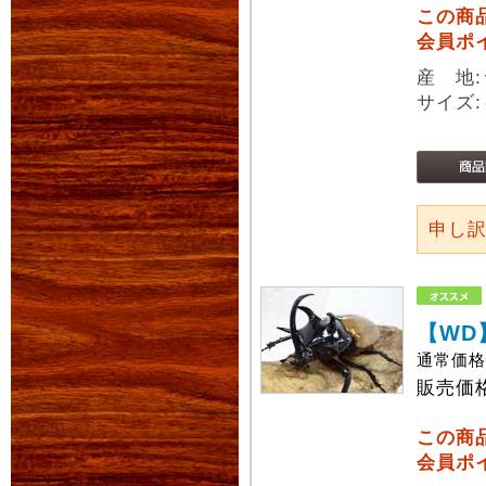
この商
会員ポ
産 地
サイズ:
申し
【WD
通常価
販売価
この商
会員ポ