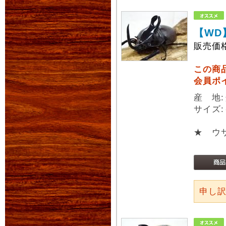
【WD
販売価
この商
会員ポ
産 地
サイズ:
★ ウ
申し