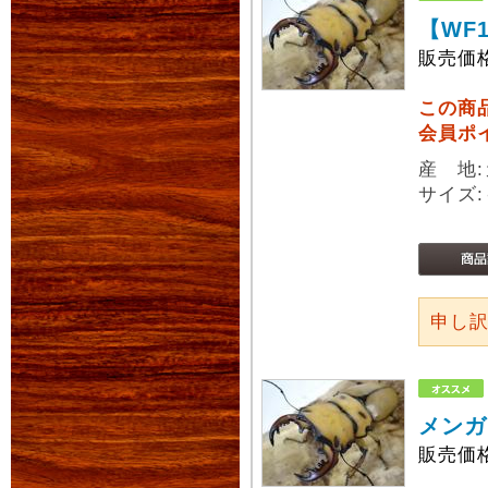
【WF
販売価
この商
会員ポ
産 地:
サイズ:
申し
メンガ
販売価