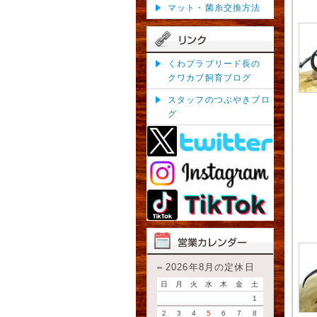
マット・菌糸交換方法
くわプラブリード長の
クワカブ飼育ブログ
スタッフのつぶやきブロ
グ
2026年8月の定休日
日
月
火
水
木
金
土
1
2
3
4
5
6
7
8