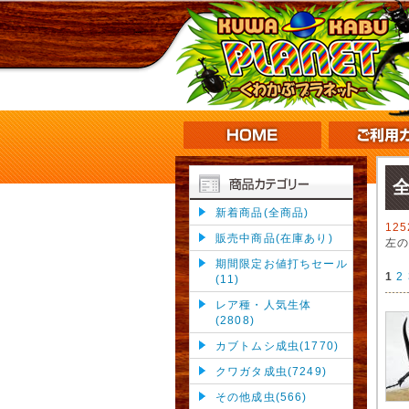
新着商品(全商品)
12
販売中商品(在庫あり)
左
期間限定お値打ちセール
1
2
(11)
レア種・人気生体
(2808)
カブトムシ成虫(1770)
クワガタ成虫(7249)
その他成虫(566)