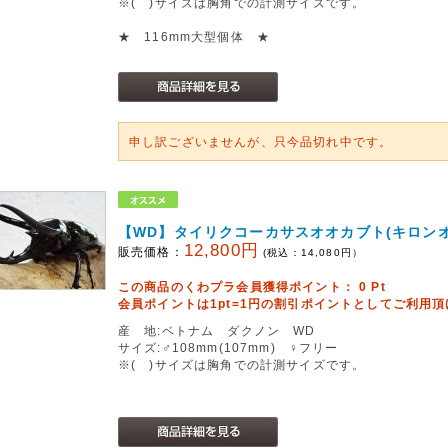
※( )サイズは胸角での計測サイズです。
★ 116mm大型個体 ★
申し訳ございませんが、只今品切れ中です。
【WD】タイリクコーカサスオオカブト(キロン
12,800円
販売価格：
(税込：
14,080
円）
この商品のくわプラ会員獲得ポイント：
0
Pt
会員ポイントは1pt=1円の割引ポイントとしてご利用
産 地:ベトナム ダクノン WD
サイズ:♂108mm(107mm) ♀フリー
※( )サイズは胸角での計測サイズです。