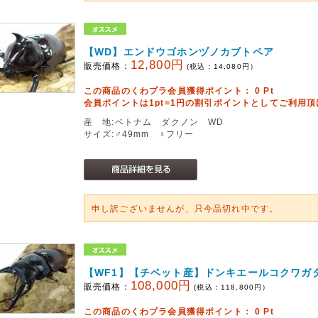
【WD】エンドウゴホンヅノカブトペア
12,800円
販売価格：
(税込：
14,080
円）
この商品のくわプラ会員獲得ポイント：
0
Pt
会員ポイントは1pt=1円の割引ポイントとしてご利用
産 地:ベトナム ダクノン WD
サイズ:♂49mm ♀フリー
申し訳ございませんが、只今品切れ中です。
【WF1】【チベット産】ドンキエールコクワガタ
108,000円
販売価格：
(税込：
118,800
円）
この商品のくわプラ会員獲得ポイント：
0
Pt