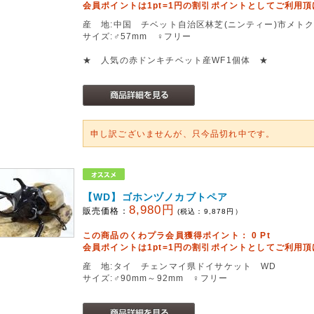
会員ポイントは1pt=1円の割引ポイントとしてご利用
産 地:中国 チベット自治区林芝(ニンティー)市メトク
サイズ:♂57mm ♀フリー
★ 人気の赤ドンキチベット産WF1個体 ★
申し訳ございませんが、只今品切れ中です。
【WD】ゴホンヅノカブトペア
8,980円
販売価格：
(税込：
9,878
円）
この商品のくわプラ会員獲得ポイント：
0
Pt
会員ポイントは1pt=1円の割引ポイントとしてご利用
産 地:タイ チェンマイ県ドイサケット WD
サイズ:♂90mm～92mm ♀フリー