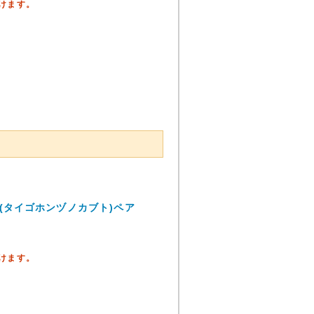
頂けます。
(タイゴホンヅノカブト)ペア
頂けます。