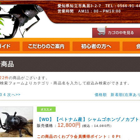
愛知県知立市鳥居3-2-7 TEL：0566-91-448
営業時間 AM11：00～PM10:00
全商品
522件
の商品がございます。
の検索フォームよりカテゴリ・商品名を入力して絞込み検索ができます。
3
4
次へ>>
価格順
新着順(在庫あり
【WD】【ベトナム産】シャムゴホンヅノカブト
12,800円
販売価格：
(税込：
14,080
円）
この商品のくわプラ会員獲得ポイント：
0
Pt