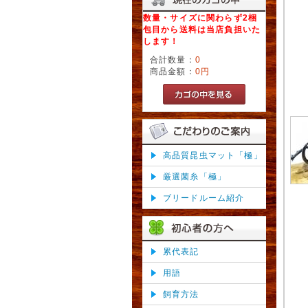
数量・サイズに関わらず2梱
包目から送料は当店負担いた
します！
合計数量：
0
商品金額：
0円
高品質昆虫マット「極」
厳選菌糸「極」
ブリードルーム紹介
累代表記
用語
飼育方法