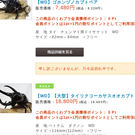
【WD】ゴホンヅノカブトペア
7,480円
販売価格：
(税込：
8,228
円）
この商品のくわプラ会員獲得ポイント：
0
Pt
会員ポイントは1pt=1円の割引ポイントとしてご利用
産 地:タイ チェンマイ県ドイサケット WD
サイズ:♂82mm～84mm ♀フリー
申し訳ございませんが、只今品切れ中です。
【WD】【大型】タイリクコーカサスオオカブト
16,800円
販売価格：
(税込：
18,480
円）
この商品のくわプラ会員獲得ポイント：
0
Pt
会員ポイントは1pt=1円の割引ポイントとしてご利用
産 地:ベトナム ダクノン WD
サイズ:♂116mm(112mm) ♀フリー