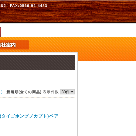
2 FAX:0566-91-4483
)
新着順(全ての商品)
表示件数
(タイゴホンヅノカブト)ペア