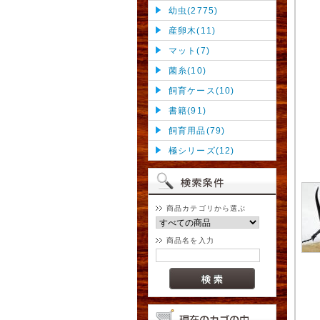
幼虫(2775)
産卵木(11)
マット(7)
菌糸(10)
飼育ケース(10)
書籍(91)
飼育用品(79)
極シリーズ(12)
商品カテゴリから選ぶ
商品名を入力