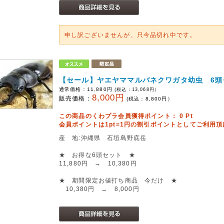
申し訳ございませんが、只今品切れ中です。
【セール】ヤエヤママルバネクワガタ幼虫 6頭
通常価格：
11,880円
(税込：
13,068
円）
8,000円
販売価格：
(税込：
8,800
円）
この商品のくわプラ会員獲得ポイント：
0
Pt
会員ポイントは1pt=1円の割引ポイントとしてご利用
産 地:沖縄県 石垣島野底岳
★ お得な6頭セット ★
11,880円 → 10,380円
★ 期間限定お値打ち商品 今だけ ★
10,380円 → 8,000円