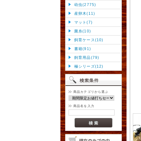
幼虫(2775)
産卵木(11)
マット(7)
菌糸(10)
飼育ケース(10)
書籍(91)
飼育用品(79)
極シリーズ(12)
商品カテゴリから選ぶ
商品名を入力