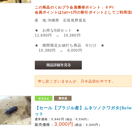
この商品のくわプラ会員獲得ポイント：
0
Pt
会員ポイントは1pt=1円の割引ポイントとしてご利用
産 地:沖縄県 石垣島野底岳
★ お得な6頭セット ★
11,880円 → 10,380円
★ 期間限定お値打ち商品 今だけ ★
10,380円 → 8,000円
申し訳ございませんが、只今品切れ中です。
【セール【ブラジル産】ムネツノクワガタ(Scleros
ット
通常価格：
5,940円
(税込：
6,534
円）
3,000円
販売価格：
(税込：
3,300
円）