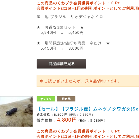
この商品のくわプラ会員獲得ポイント：
0
Pt
会員ポイントは1pt=1円の割引ポイントとしてご利用
産 地:ブラジル リオデジャネイロ
★ お得な3頭セット ★
5,940円 → 5,450円
★ 期間限定お値打ち商品 今だけ ★
5,450円 → 3,000円
申し訳ございませんが、只今品切れ中です。
【セール】【ブラジル産】ムネツノクワガタ(Scleros
通常価格：
8,800円
(税込：
9,680
円）
4,800円
販売価格：
(税込：
5,280
円）
この商品のくわプラ会員獲得ポイント：
0
Pt
会員ポイントは1pt=1円の割引ポイントとしてご利用