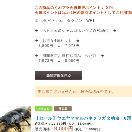
この商品のくわプラ会員獲得ポイント：
0
Pt
会員ポイントは1pt=1円の割引ポイントとしてご利用
産 地:ベトナム ダクノン WF1
★ ベトナム産シャムゴホンヅノWF1幼虫 ★
★ お得な4頭セット ★
8,800円 → 7,973円
★ 期間限定お値打ち商品 今だけ ★
7,973円 → 5,000円
申し訳ございませんが、只今品切れ中です。
【セール】ヤエヤママルバネクワガタ幼虫 6頭
通常価格：
11,880円
(税込：
13,068
円）
8,000円
販売価格：
(税込：
8,800
円）