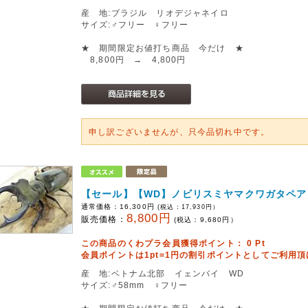
産 地:ブラジル リオデジャネイロ
サイズ:♂フリー ♀フリー
★ 期間限定お値打ち商品 今だけ ★
8,800円 → 4,800円
申し訳ございませんが、只今品切れ中です。
【セール】【WD】ノビリスミヤマクワガタペア
通常価格：
16,300円
(税込：
17,930
円）
8,800円
販売価格：
(税込：
9,680
円）
この商品のくわプラ会員獲得ポイント：
0
Pt
会員ポイントは1pt=1円の割引ポイントとしてご利用
産 地:ベトナム北部 イェンバイ WD
サイズ:♂58mm ♀フリー