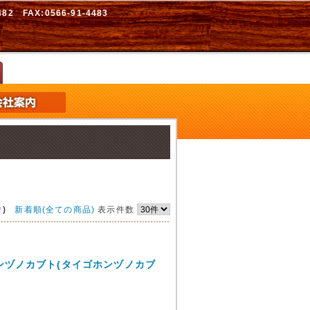
2 FAX:0566-91-4483
)
新着順(全ての商品)
表示件数
ンヅノカブト(タイゴホンヅノカブ