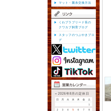
マット・菌糸交換方法
くわプラブリード長の
クワカブ飼育ブログ
スタッフのつぶやきブロ
グ
2026年8月の定休日
日
月
火
水
木
金
土
1
2
3
4
5
6
7
8