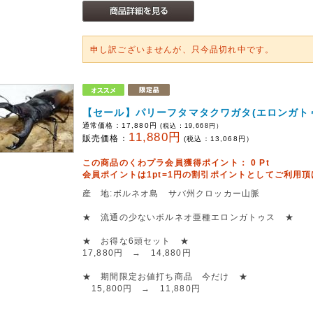
申し訳ございませんが、只今品切れ中です。
【セール】パリーフタマタクワガタ(エロンガト
通常価格：
17,880円
(税込：
19,668
円）
11,880円
販売価格：
(税込：
13,068
円）
この商品のくわプラ会員獲得ポイント：
0
Pt
会員ポイントは1pt=1円の割引ポイントとしてご利用
産 地:ボルネオ島 サバ州クロッカー山脈
★ 流通の少ないボルネオ亜種エロンガトゥス ★
★ お得な6頭セット ★
17,880円 → 14,880円
★ 期間限定お値打ち商品 今だけ ★
15,800円 → 11,880円