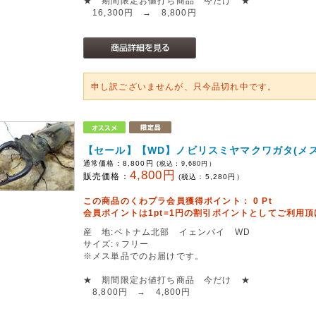
★ 期間限定お値打ち商品 今だけ ★
16,300円 → 8,800円
申し訳ございませんが、只今品切れ中です。
【セール】【WD】ノビリスミヤマクワガタ(メス
通常価格：
8,800円
(税込：
9,680
円）
4,800円
販売価格：
(税込：
5,280
円）
この商品のくわプラ会員獲得ポイント：
0
Pt
会員ポイントは1pt=1円の割引ポイントとしてご利用
産 地:ベトナム北部 イェンバイ WD
サイズ:♀フリー
※メス単品でのお届けです。
★ 期間限定お値打ち商品 今だけ ★
8,800円 → 4,800円