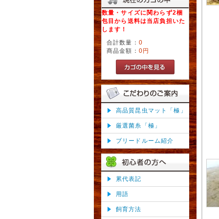
数量・サイズに関わらず2梱
包目から送料は当店負担いた
します！
合計数量：
0
商品金額：
0円
高品質昆虫マット「極」
厳選菌糸「極」
ブリードルーム紹介
累代表記
用語
飼育方法