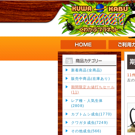
新着商品(全商品)
11
販売中商品(在庫あり)
左
期間限定お値打ちセール
(11)
レア種・人気生体
(2808)
カブトムシ成虫(1770)
クワガタ成虫(7249)
その他成虫(566)