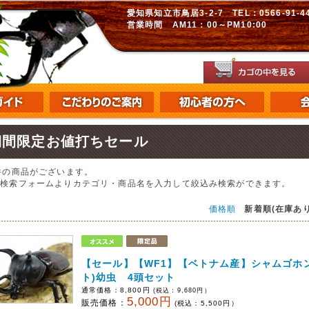
愛知県知立市鳥居3-2-7 TEL：0566-91-448
営業時間 AM11：00～PM10:00
期間限定お値打ちセール
件
の商品がございます。
の検索フォームよりカテゴリ・商品名を入力して絞込み検索ができます。
価格順
新着順(在庫あり
【セール】【WF1】【ベトナム産】シャムゴホ
ト)幼虫 4頭セット
通常価格：
8,800円
(税込：
9,680
円）
5,000円
販売価格：
(税込：
5,500
円）