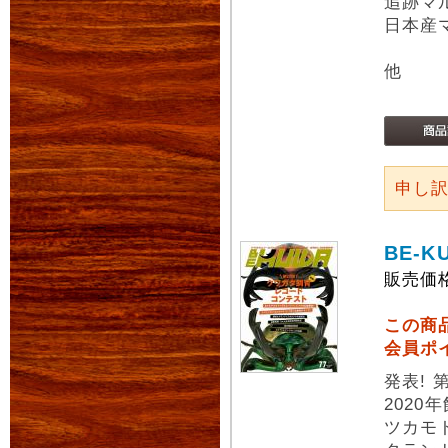
追跡マ
日本産
他
申し
BE-K
販売価
この商
会員ポ
発表!
202
ツカモ