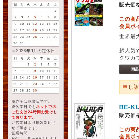
販売価
日
月
火
水
木
金
土
1
2
3
4
5
6
7
8
この商
9
10
11
12
13
14
15
会員ポ
16
17
18
19
20
21
22
世界最
23
24
25
26
27
28
29
30
31
超人気
2026年9月の定休日
クワカ
日
月
火
水
木
金
土
1
2
3
4
5
6
7
8
9
10
11
12
13
14
15
16
17
18
19
20
21
22
23
24
25
26
申し
27
28
29
30
※赤字は休業日です。
BE-K
※休業日でも
ネットでの
ご注文は24時間お受けし
販売価
ております。
翌営業日より順次対応さ
せて頂きます。
この商
営業時間
会員ポ
AM11：00～PM10：00