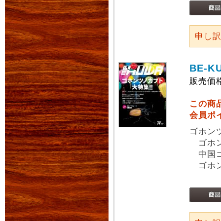
申し
BE-K
販売価
この商
会員ポ
ゴホン
ゴホン
中国ゴ
ゴホン