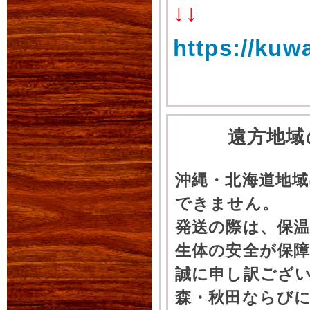
↓↓
https://kuw
遠方地域
沖縄・北海道地
できません。
発送の際は、保
生体の安全が保
誠に申し訳ござ
森・秋田ならびに