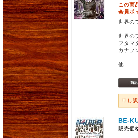
この商
会員ポ
世界の
世界の
フタマ
カナブ
他
申し
BE-K
販売価