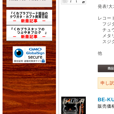
発表!
レコー
フジタ
チュウ
メタリ
スジク
他
申し
BE-K
販売価