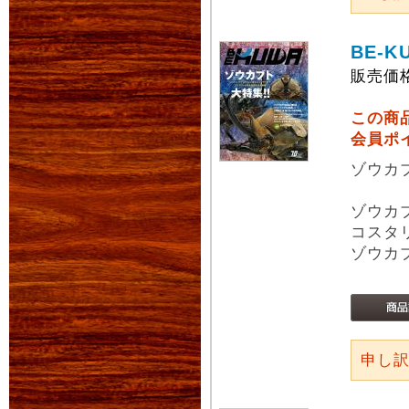
BE-K
販売価
この商
会員ポ
ゾウカ
ゾウカ
コスタ
ゾウカ
申し