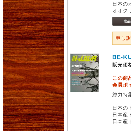
日本の
オオク
申し
BE-K
販売価
この商
会員ポ
総力特
日本の
日本産
日本産