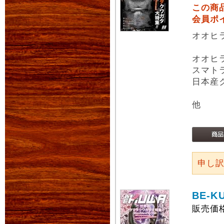
この商
会員ポ
オオヒ
オオヒ
スマト
日本産
他
申し
BE-K
販売価