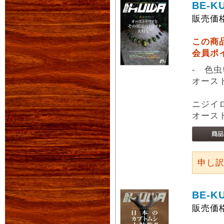
BE-K
販売価
この商
会員ポ
- 色虫
オース
ニジイ
オース
申し
BE-K
販売価