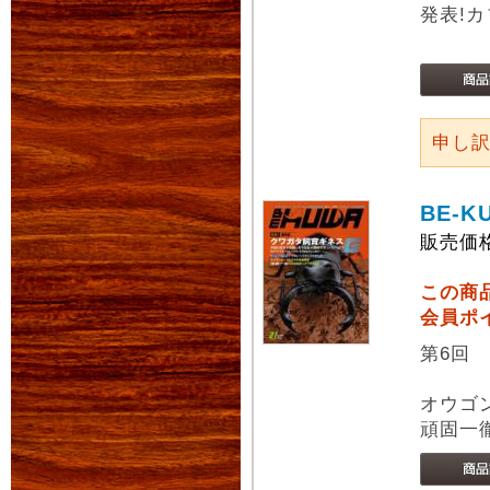
発表!
申し
BE-K
販売価
この商
会員ポ
第6回
オウゴ
頑固一