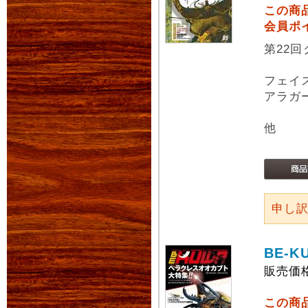
この商
会員ポ
第22
フェイ
アラガ
他
申し
BE-K
販売価
この商