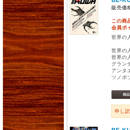
BE-K
販売価
この商
会員ポ
世界の
世界の
世界の
グラン
アンタ
ツノボ
申し