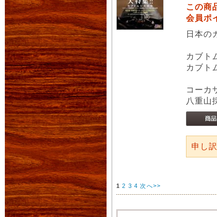
この商
会員ポ
日本の
カブト
カブト
コーカ
八重山
申し
1
2
3
4
次へ>>