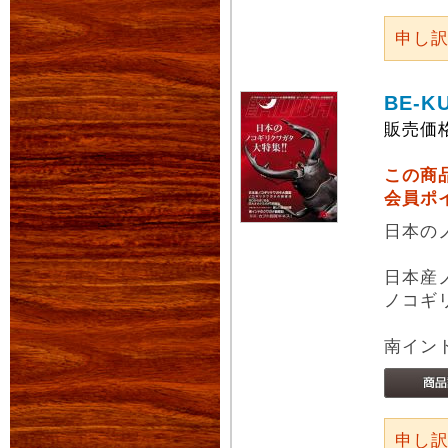
申し
BE-K
販売価
この商
会員ポ
日本の
日本産
ノコギ
南イン
申し