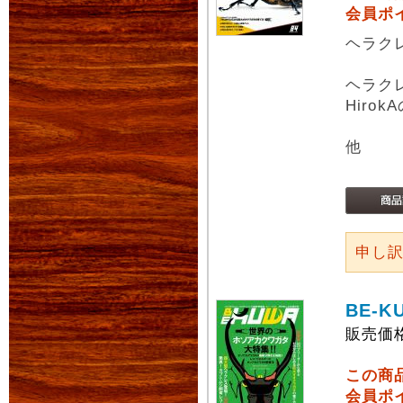
会員ポ
ヘラク
ヘラク
Hiro
他
申し
BE-K
販売価
この商
会員ポ