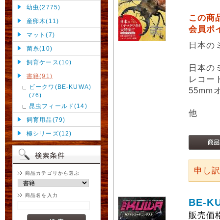
幼虫(2775)
この商
産卵木(11)
会員ポ
マット(7)
日本の
菌糸(10)
飼育ケース(10)
日本の
書籍(91)
レコー
ビークワ(BE-KUWA)
55m
(76)
昆虫フィールド(14)
他
飼育用品(79)
極シリーズ(12)
申し
商品カテゴリから選ぶ
商品名を入力
BE-K
販売価