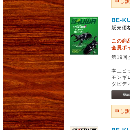
申し
BE-K
販売価
この商
会員ポ
第19
本土ヒ
モンギ
ダビデ
申し