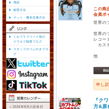
用語
この商
飼育方法
会員ポ
マット・菌糸交換方法
世界の
世界の
くわプラブリード長の
レコー
クワカブ飼育ブログ
カステ
スタッフのつぶやきブロ
グ
他
申し
『クワ
方&原
2026年8月の定休日