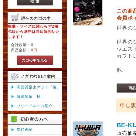
この商
会員ポ
数量・サイズに関わらず2梱
世界の
包目から送料は当店負担いた
します！
世界の
合計数量：
0
ウエス
商品金額：
0円
カブト
他
高品質昆虫マット「極」
厳選菌糸「極」
申し
ブリードルーム紹介
BE-K
累代表記
販売価