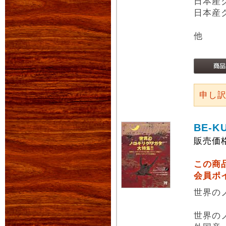
日本産
日本産
他
申し
BE-K
販売価
この商
会員ポ
世界の
世界の