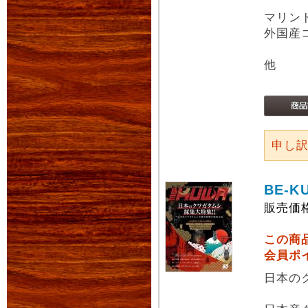
マリン
外国産
他
申し
BE-K
販売価
この商
会員ポ
日本の