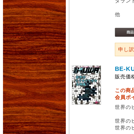
タラン
他
申し
BE-K
販売価
この商
会員ポ
世界の
世界の
世界の