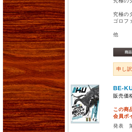
究極の
究極の
ゴロフ
他
申し
BE-K
販売価
この商
会員ポ
発表 