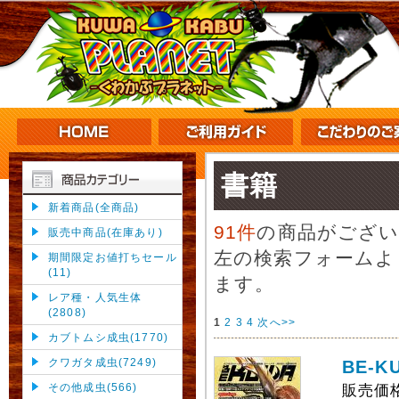
書籍
新着商品(全商品)
91件
の商品がござ
販売中商品(在庫あり)
左の検索フォームよ
期間限定お値打ちセール
(11)
ます。
レア種・人気生体
(2808)
1
2
3
4
次へ>>
カブトムシ成虫(1770)
クワガタ成虫(7249)
BE-K
その他成虫(566)
販売価