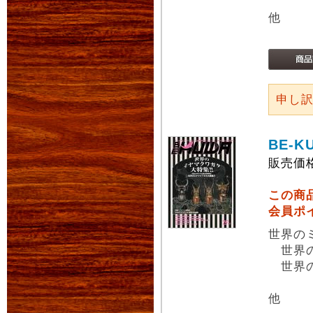
他
申し
BE-K
販売価
この商
会員ポ
世界の
世界の
世界の
他