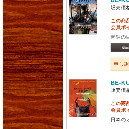
BE-K
販売価
この商
会員ポ
青銅の
申し
BE-K
販売価
この商
会員ポ
日本の