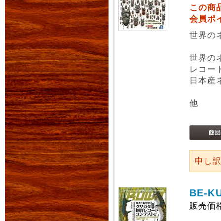
この商
会員ポ
世界の
世界の
レコー
日本産
他
申し
BE-K
販売価