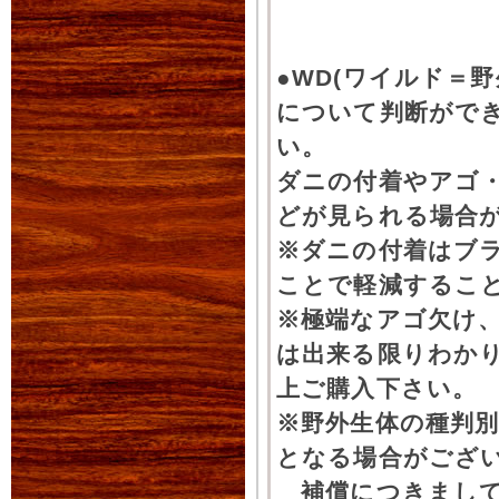
●WD(ワイルド＝
について判断がで
い。
ダニの付着やアゴ
どが見られる場合
※ダニの付着はブ
ことで軽減するこ
※極端なアゴ欠け
は出来る限りわか
上ご購入下さい。
※野外生体の種判別
となる場合がござ
補償につきまして