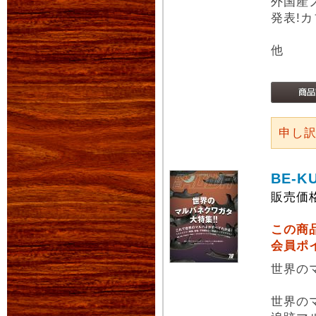
外国産
発表!
他
申し
BE-K
販売価
この商
会員ポ
世界の
世界の