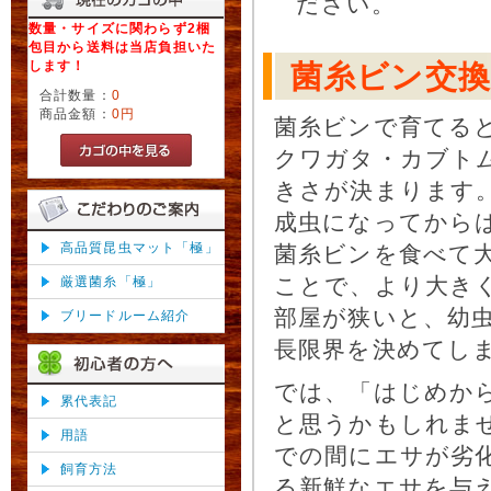
ださい。
数量・サイズに関わらず2梱
包目から送料は当店負担いた
します！
菌糸ビン交換
合計数量：
0
商品金額：
0円
菌糸ビンで育てる
クワガタ・カブト
きさが決まります
成虫になってから
高品質昆虫マット「極」
菌糸ビンを食べて
ことで、より大き
厳選菌糸「極」
部屋が狭いと、幼
ブリードルーム紹介
長限界を決めてし
では、「はじめか
累代表記
と思うかもしれま
用語
での間にエサが劣
飼育方法
る新鮮なエサを与