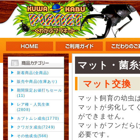
マット・菌糸
新着商品(全商品)
マット交換
販売中商品(在庫あり)
期間限定お値打ちセール
(11)
マット飼育の幼虫
レア種・人気生体
マットが劣化して
(2808)
ができません。
カブトムシ成虫(1770)
マットがフンだら
クワガタ成虫(7249)
必要です。
その他成虫(566)