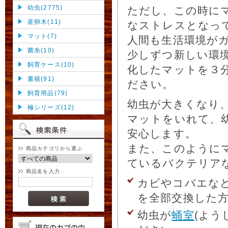
幼虫(2775)
ただし、この時に
産卵木(11)
なストレスとなっ
マット(7)
人間も生活環境が
菌糸(10)
少しずつ新しい環
飼育ケース(10)
化したマットを３
書籍(91)
ださい。
飼育用品(79)
幼虫が大きくなり
極シリーズ(12)
マットをいれて、
安心します。
また、このように
商品カテゴリから選ぶ
ているバクテリア
商品名を入力
カビやコバエな
を全部交換した
幼虫が
蛹室
(よう