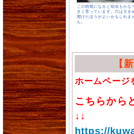
この時期になると幼虫もかな
きく育っています。穴は大き
開けたほうがよいかもしれま
ん。
【
ホームページ
こちらから
↓↓
https://kuw