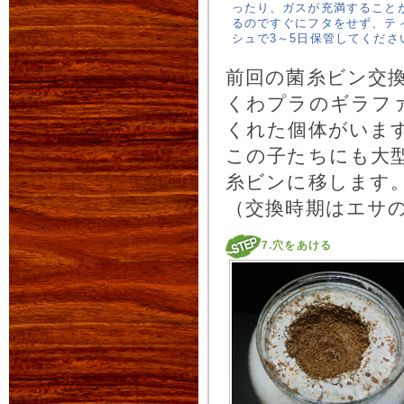
ったり、ガスが充満すること
るのですぐにフタをせず、テ
シュで3～5日保管してくださ
前回の菌糸ビン交
くわプラのギラファ
くれた個体がいま
この子たちにも大型
糸ビンに移します
（交換時期はエサ
7.穴をあける