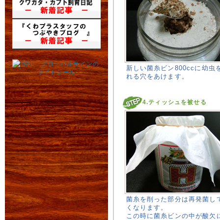
新しい菌糸ビン800ccに幼虫
れる穴をあけます。
4.ティッシュを被せる
菌糸を削った部分は再発菌し
くなります。
この時に菌糸ビンの中が酸欠