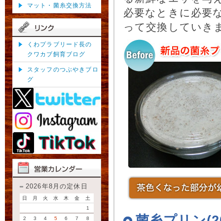
マット・菌糸交換方法
必要なときに必要
って交換していき
くわプラブリード長の
クワカブ飼育ブログ
スタッフのつぶやきブロ
グ
2026年8月の定休日
日
月
火
水
木
金
土
1
菌糸プリン(20
2
3
4
5
6
7
8