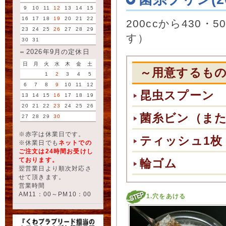
9
10
11
12
13
14
15
16
17
18
19
20
21
22
200ccから430
23
24
25
26
27
28
29
す）
30
31
2026年9月の定休日
日
月
火
水
木
金
土
～用意するも
1
2
3
4
5
6
7
8
9
10
11
12
昆虫スプーン
13
14
15
16
17
18
19
20
21
22
23
24
25
26
菌糸ビン（ま
27
28
29
30
※赤字は休業日です。
ティッシュ1枚
※休業日でも
ネットでの
ご注文は24時間お受けし
ております。
輪ゴム
翌営業日より順次対応さ
せて頂きます。
営業時間
AM11：00～PM10：00
1.穴をあける