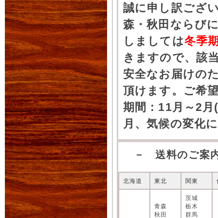
誠に申し訳ござ
森・秋田ならびに
しましては
冬季
きますので、該
安全なお届けの
頂けます。ご希
期間：11月～2月
月、気候の変化
－ 送料のご案
北海道
東北
関東
茨城
青森
栃木
秋田
群馬