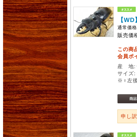
【WD
通常価
販売価
この商
会員ポ
産 地
サイズ:
※♀左
申し