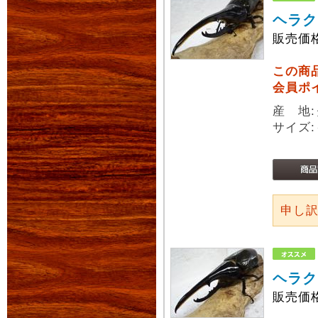
ヘラク
販売価
この商
会員ポ
産 地
サイズ:
申し
ヘラク
販売価