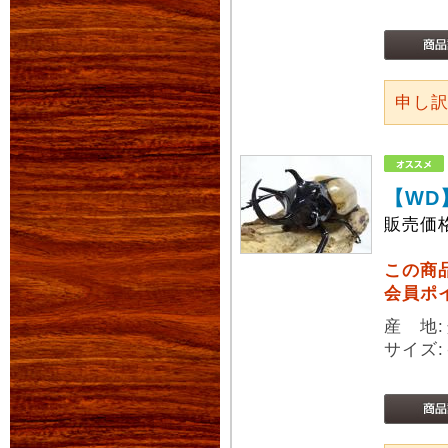
申し
【WD
販売価
この商
会員ポ
産 地
サイズ: