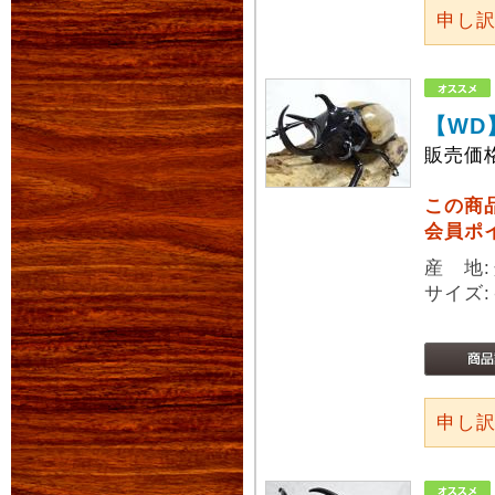
申し
【WD
販売価
この商
会員ポ
産 地
サイズ:
申し