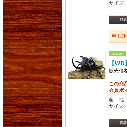
サイズ:
申し
【WD
販売価
この商
会員ポ
産 地
サイズ: