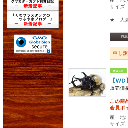
産 地
サイズ:
★ 人
申し
【WD
販売価
この商
会員ポ
産 地
サイズ: