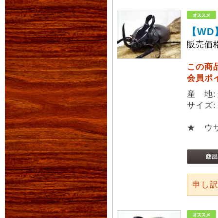
【WD
販売価
この商
会員ポ
産 地
サイズ:
★ ウ
申し