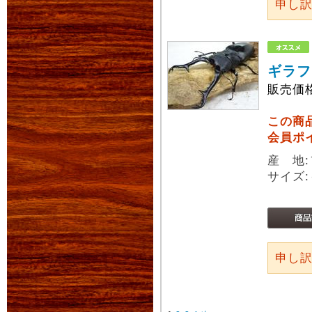
申し
ギラフ
販売価
この商
会員ポ
産 地
サイズ:
申し