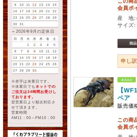
この商
9
10
11
12
13
14
15
会員ポ
16
17
18
19
20
21
22
産 地
23
24
25
26
27
28
29
30
31
サイズ:
2026年9月の定休日
日
月
火
水
木
金
土
1
2
3
4
5
6
7
8
9
10
11
12
13
14
15
16
17
18
19
申し
20
21
22
23
24
25
26
27
28
29
30
※赤字は休業日です。
※休業日でも
ネットでの
【WF
ご注文は24時間お受けし
ペア
ております。
翌営業日より順次対応さ
販売価
せて頂きます。
営業時間
AM11：00～PM10：00
この商
会員ポ