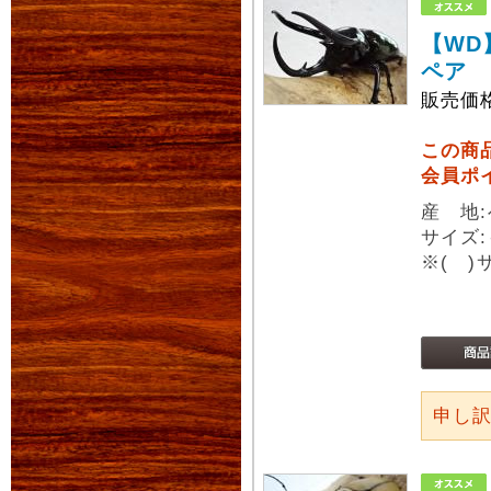
【WD
ペア
販売価
この商
会員ポ
産 地
サイズ:
※( 
申し