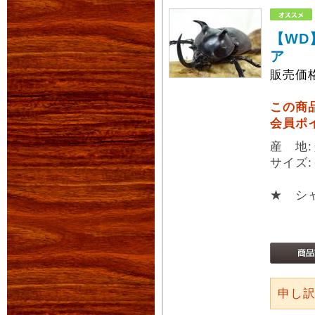
【WD
ア
販売価
この商
会員ポ
産 地
サイズ:
★ シ
申し