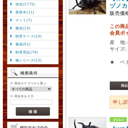
幼虫(2775)
ヅノカ
産卵木(11)
販売価
マット(7)
この商
菌糸(10)
会員ポ
飼育ケース(10)
産 地
書籍(91)
サイズ:
飼育用品(79)
極シリーズ(12)
★ ベ
商品カテゴリから選ぶ
商品名を入力
申し