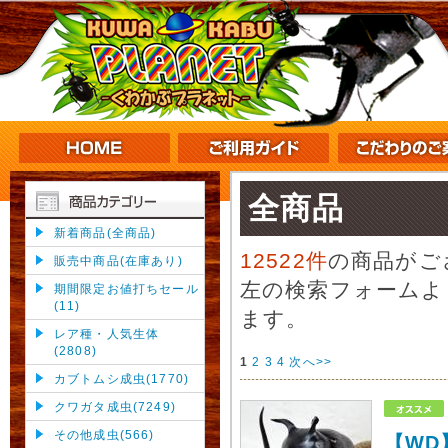
全商品
新着商品(全商品)
12522件
の商品がご
販売中商品(在庫あり)
左の検索フォームよ
期間限定お値打ちセール
(11)
ます。
レア種・人気生体
(2808)
1
2
3
4
次へ>>
カブトムシ成虫(1770)
クワガタ成虫(7249)
その他成虫(566)
【WD