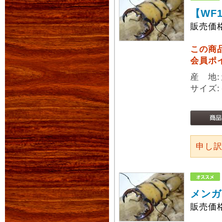
【WF
販売価
この商
会員ポ
産 地:
サイズ:
申し
メンガ
販売価