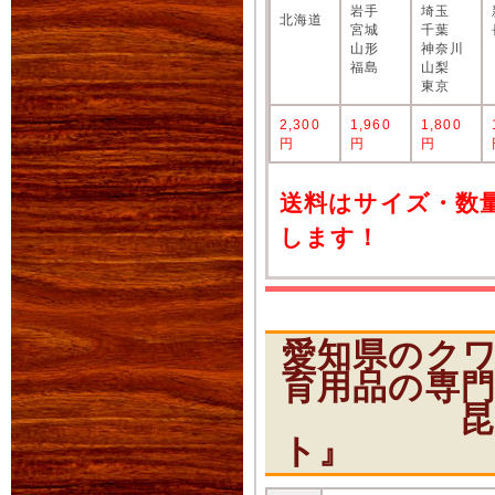
岩手
埼玉
北海道
宮城
千葉
山形
神奈川
福島
山梨
東京
2,300
1,960
1,800
円
円
円
送料はサイズ・数
します！
愛知県のク
育用品の専
昆虫ショ
ト』