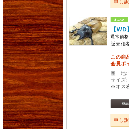
申し
【WD
通常価
販売価
この商
会員ポ
産 地
サイズ:
※オス
申し