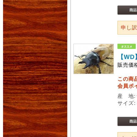
申し
【WD
販売価
この商
会員ポ
産 地
サイズ: