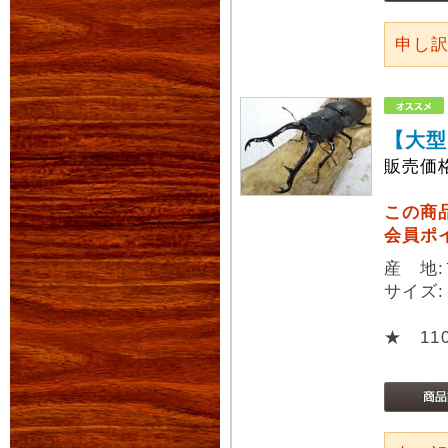
申し
【大型
販売価
この商
会員ポ
産 地
サイズ:
★ 11