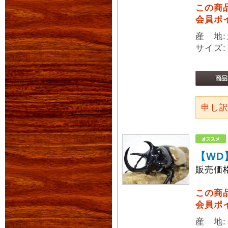
この商
会員ポ
産 地:
サイズ:
申し
【WD
販売価
この商
会員ポ
産 地