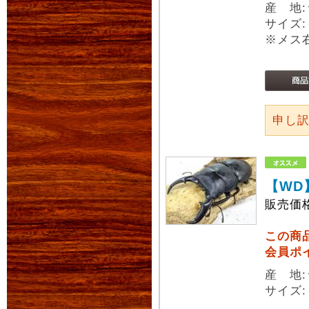
産 地
サイズ:
※メス
申し
【WD
販売価
この商
会員ポ
産 地
サイズ: