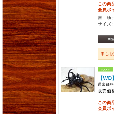
この商
会員ポ
産 地
サイズ:
申し
【WD
通常価
販売価
この商
会員ポ