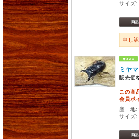
サイズ:
申し
ミヤマ
販売価
この商
会員ポ
産 地
サイズ: