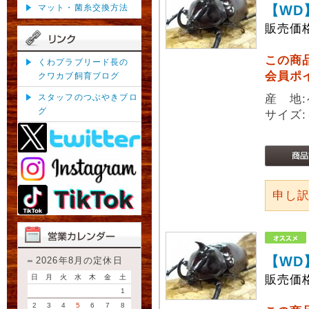
マット・菌糸交換方法
【WD
販売価
この商
くわプラブリード長の
会員ポ
クワカブ飼育ブログ
スタッフのつぶやきブロ
産 地
グ
サイズ:
申し
【WD
2026年8月の定休日
日
月
火
水
木
金
土
販売価
1
2
3
4
5
6
7
8