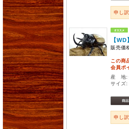
申し
【WD
販売価
この商
会員ポ
産 地
サイズ:
申し