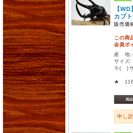
【WD
カブト
販売価
この商
会員ポ
産 地
サイズ:
※( 
★ 11
申し