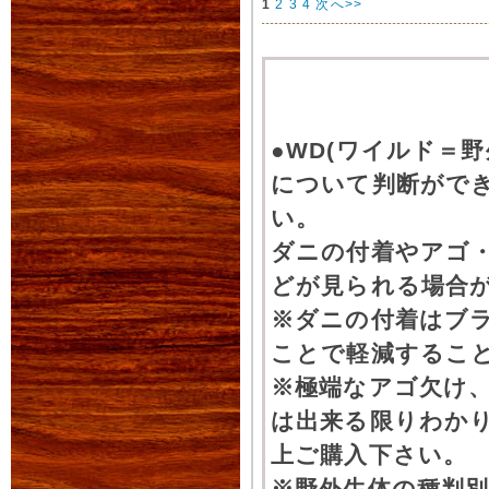
1
2
3
4
次へ>>
●WD(ワイルド＝
について判断がで
い。
ダニの付着やアゴ
どが見られる場合
※ダニの付着はブ
ことで軽減するこ
※極端なアゴ欠け
は出来る限りわか
上ご購入下さい。
※野外生体の種判別