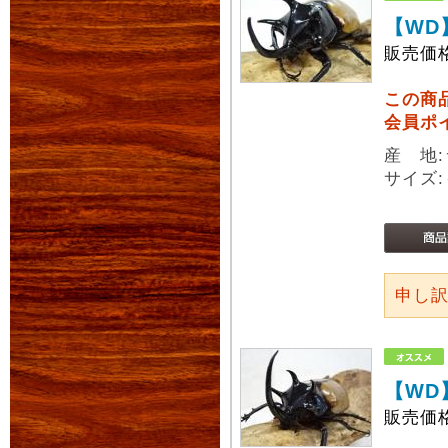
【WD
販売価
この商
会員ポ
産 地
サイズ:
申し
【WD
販売価