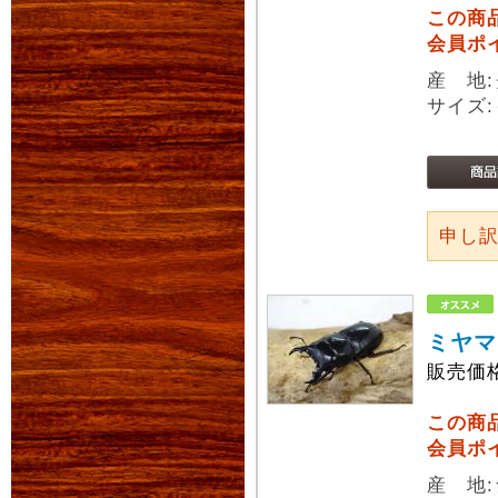
この商
会員ポ
産 地
サイズ:
申し
ミヤマ
販売価
この商
会員ポ
産 地