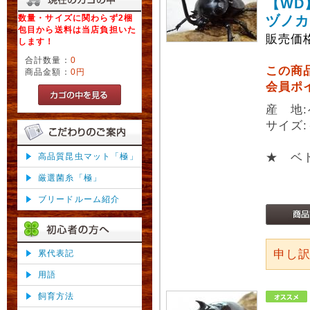
【WD
数量・サイズに関わらず2梱
ヅノカ
包目から送料は当店負担いた
販売価
します！
合計数量：
0
この商
商品金額：
0円
会員ポ
産 地
サイズ:
★ ベ
高品質昆虫マット「極」
厳選菌糸「極」
ブリードルーム紹介
申し
累代表記
用語
飼育方法