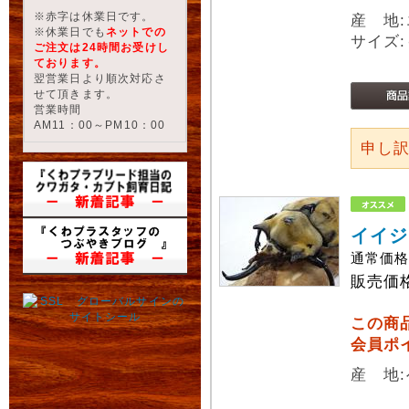
※赤字は休業日です。
産 地
※休業日でも
ネットでの
サイズ:
ご注文は24時間お受けし
ております。
翌営業日より順次対応さ
せて頂きます。
営業時間
AM11：00～PM10：00
申し
イイジ
通常価
販売価
この商
会員ポ
産 地