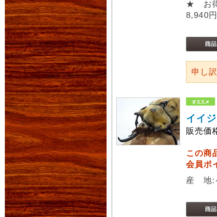
★ お
8,940
申し
イイジ
販売価
この商
会員ポ
産 地