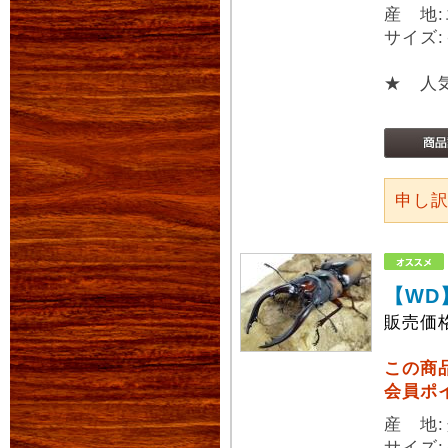
産 地
サイズ:
★ 人
申し
【WD
販売価
この商
会員ポ
産 地
サイズ: