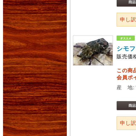
申し
シモフ
販売価
この商
会員ポ
産 地
申し