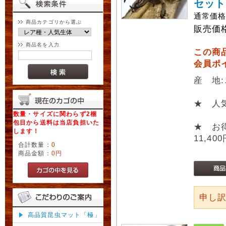
セット
通常価
商品カテゴリから選ぶ
販売価
商品名を入力
この商
会員ポ
産 地
★ 人
数量・サイズに関わらず2梱
包目から送料は当店負担いた
★ お
します！
11,40
合計数量：
0
商品金額：
0円
申し
高品質昆虫マット「極」