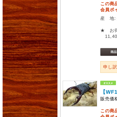
この商
会員ポ
産 地
★ お
11,4
申し
【WF
販売価
この商
会員ポ