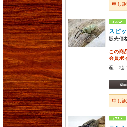
申し
スピッ
販売価
この商
会員ポ
産 地
申し