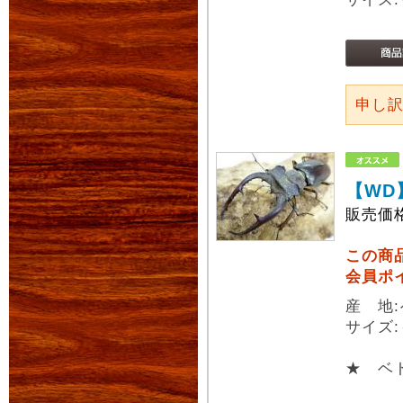
申し
【WD
販売価
この商
会員ポ
産 地
サイズ:
★ ベト