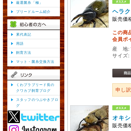
厳選菌糸「極」
ヘラク
ブリードルーム紹介
販売価
この商
累代表記
会員ポ
用語
産 地
飼育方法
サイズ:
マット・菌糸交換方法
くわプラブリード長の
申し
クワカブ飼育ブログ
スタッフのつぶやきブロ
グ
オキシ
販売価