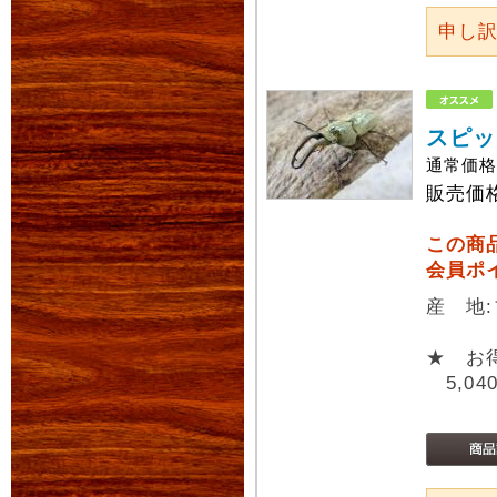
申し
スピッ
通常価
販売価
この商
会員ポ
産 地
★ お
5,04