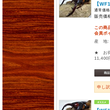
【WF
通常価
販売価
この商
会員ポ
産 地
★ お
11,40
申し