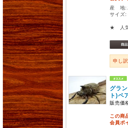
産 地
サイズ:
★ 人
申し
グラン
ト)ペ
販売価
この商
会員ポ