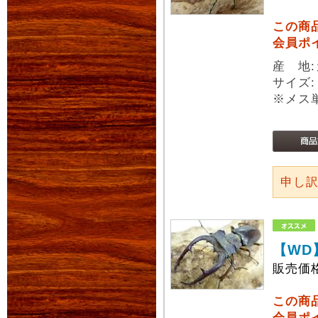
この商
会員ポ
産 地
サイズ
※メス
申し
【WD
販売価
この商
会員ポ