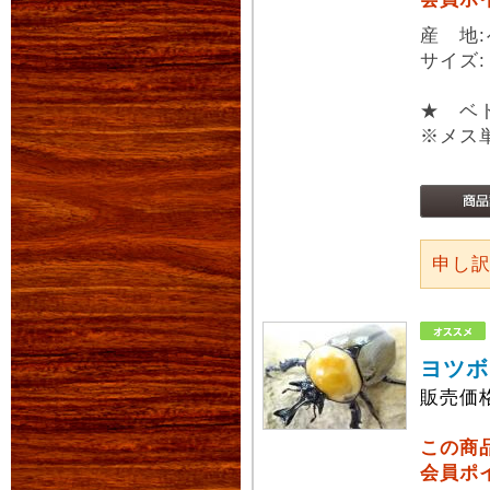
産 地
サイズ
★ ベト
※メス
申し
ヨツボ
販売価
この商
会員ポ