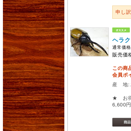
申し
ヘラク
通常価
販売価
この商
会員ポ
産 地
★ お
6,600