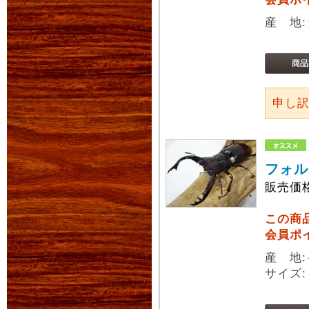
産 地
申し
フォル
販売価
この商
会員ポ
産 地
サイズ: