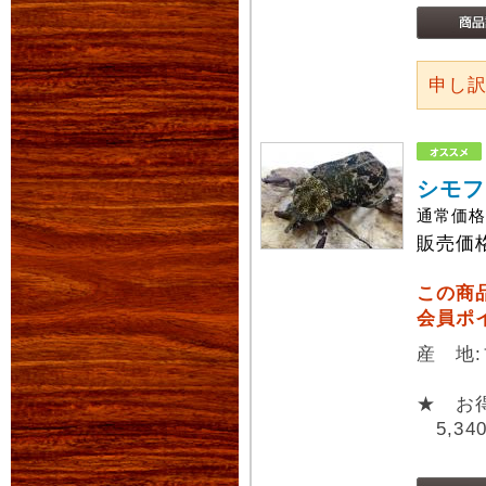
申し
シモフ
通常価
販売価
この商
会員ポ
産 地
★ お
5,34