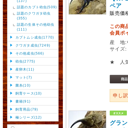
(137)
ペア
話題のカブト幼虫(509)
販売価
話題のクワガタ幼虫
(355)
話題の生体その他幼虫
この商
(111)
会員ポ
カブトムシ成虫(1770)
産 地
クワガタ成虫(7249)
サイズ:
その他成虫(566)
幼虫(2775)
★ 人
産卵木(11)
マット(7)
菌糸(10)
飼育ケース(10)
申し
書籍(91)
飼育用品(79)
極シリーズ(12)
グラン