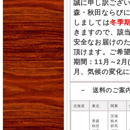
誠に申し訳ござ
森・秋田ならびに
しましては
冬季
きますので、該
安全なお届けの
頂けます。ご希
期間：11月～2月
月、気候の変化
－ 送料のご案
北海道
東北
関東
茨城
青森
栃木
秋田
群馬