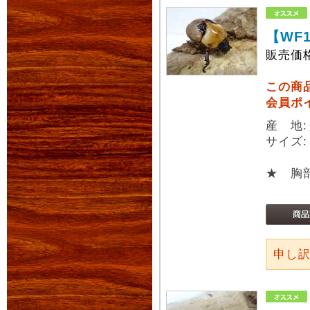
【WF
販売価
この商
会員ポ
産 地
サイズ
★ 胸
申し