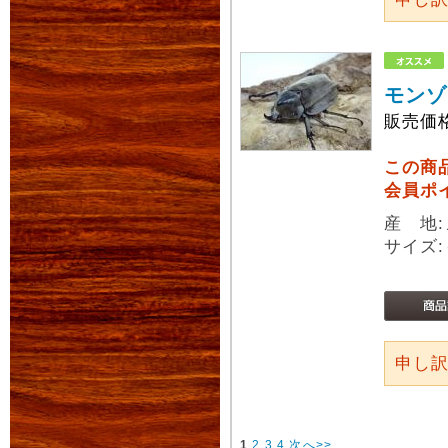
モンゾ
販売価
この商
会員ポ
産 地
サイズ:
申し
1
2
3
4
次へ>>