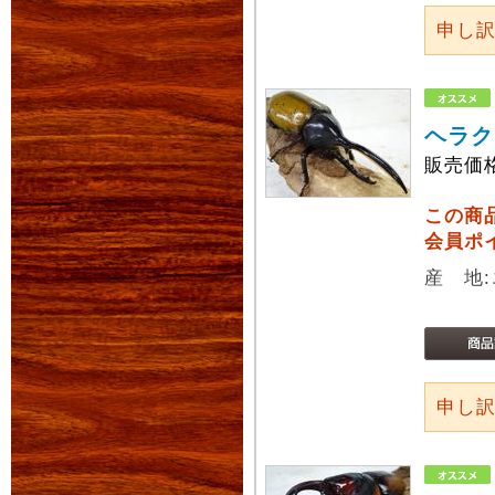
申し
ヘラク
販売価
この商
会員ポ
産 地
申し