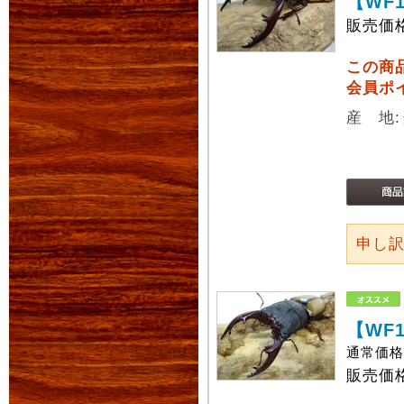
【WF
販売価
この商
会員ポ
産 地
申し
【WF
通常価
販売価