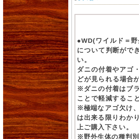
●WD(ワイルド＝
について判断がで
い。
ダニの付着やアゴ
どが見られる場合
※ダニの付着はブ
ことで軽減するこ
※極端なアゴ欠け
は出来る限りわか
上ご購入下さい。
※野外生体の種判別