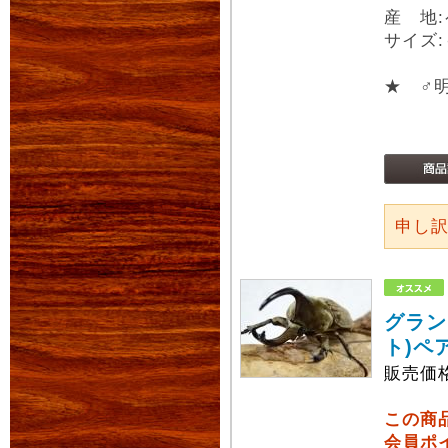
産 地
サイズ:
★ ♂
申し
グラン
ト)ペ
販売価
この商
会員ポ