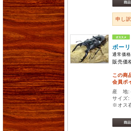
申し
ボーリ
通常価
販売価
この商
会員ポ
産 地
サイズ:
※オス