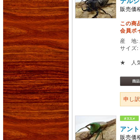
テルシ
販売価
この商
会員ポ
産 地
サイズ:
★ 人
申し
アント
販売価