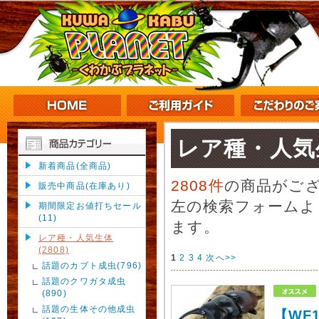
レア種・人気
新着商品(全商品)
2808件
の商品がご
販売中商品(在庫あり)
左の検索フォームよ
期間限定お値打ちセール
(11)
ます。
レア種・人気生体
(2808)
1
2
3
4
次へ>>
話題のカブト成虫(796)
話題のクワガタ成虫
(890)
話題の生体その他成虫
【WF