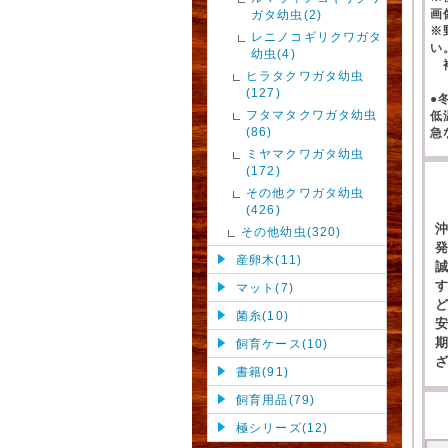
画
ガタ幼虫(2)
※
レニノコギリクワガタ
い
幼虫(4)
補
ヒラタクワガタ幼虫
(127)
●
フタマタクワガタ幼虫
低
(86)
急
ミヤマクワガタ幼虫
(172)
その他クワガタ幼虫
(426)
その他幼虫(320)
産卵木(11)
マット(7)
菌糸(10)
飼育ケース(10)
書籍(91)
飼育用品(79)
極シリーズ(12)