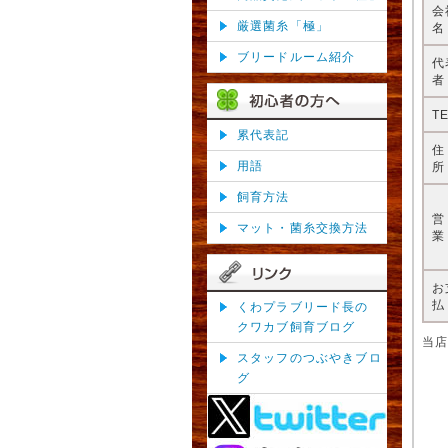
会
厳選菌糸「極」
名
ブリードルーム紹介
代
者
T
累代表記
用語
所
飼育方法
マット・菌糸交換方法
業
お
払
くわプラブリード長の
クワカブ飼育ブログ
当
スタッフのつぶやきブロ
グ