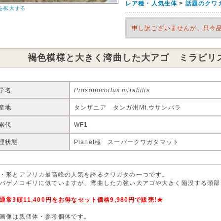
レア種・人気生体
>
話題のクワ
を拡大する
申し訳ございませんが、只今
褐色模様と大きく湾曲した大アゴ ミラビリ
学名
Prosopocoilus mirabilis
産地
タンザニア タンガ州Mt.ウサンバラ
累代
WF1
理状態
Planet極 スーパークワガタマット
・形とアフリカ最高峰の人気を誇るクワガタの一つです。
バゲノコギリに似ていますが、湾曲した力強い大アゴや大きく陥没する頭部
通常3頭11,400円をお得なセット価格9,980円で販売!★
画像は親個体・参考個体です。