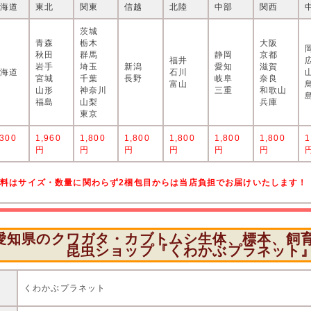
北海道
東北
関東
信越
北陸
中部
関西
茨城
青森
栃木
大阪
秋田
群馬
静岡
京都
福井
岩手
埼玉
新潟
愛知
滋賀
北海道
石川
宮城
千葉
長野
岐阜
奈良
富山
山形
神奈川
三重
和歌山
福島
山梨
兵庫
東京
,300
1,960
1,800
1,800
1,800
1,800
1,800
1
円
円
円
円
円
円
円
送料はサイズ・数量に関わらず2梱包目からは当店負担でお届けいたします！
愛知県のクワガタ・カブトムシ生体、標本、飼
昆虫ショップ『くわかぶプラネット
店
くわかぶプラネット