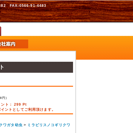
2 FAX:0566-91-4483
ト
78
円)
イント：
299
Pt
引ポイントとしてご利用頂けます。
クワガタ幼虫
>
ミラビリスノコギリクワ