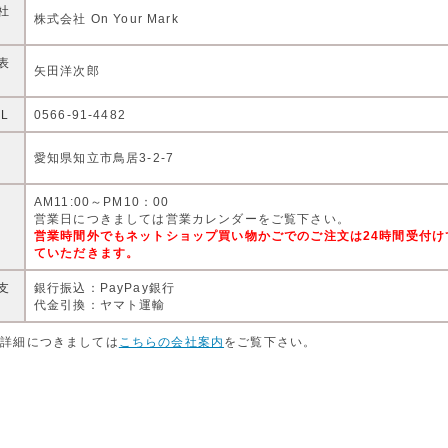
社
株式会社 On Your Mark
表
矢田洋次郎
EL
0566-91-4482
住
愛知県知立市鳥居3-2-7
AM11:00～PM10：00
営
営業日につきましては営業カレンダーをご覧下さい。
営業時間外でもネットショップ買い物かごでのご注文は24時間受付
ていただきます。
支
銀行振込：PayPay銀行
代金引換：ヤマト運輸
店詳細につきましては
こちらの会社案内
をご覧下さい。