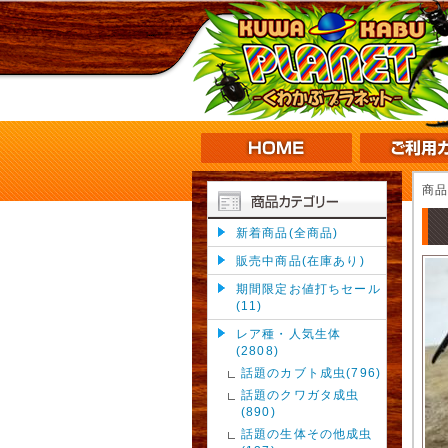
商
新着商品(全商品)
販売中商品(在庫あり)
期間限定お値打ちセール
(11)
レア種・人気生体
(2808)
話題のカブト成虫(796)
話題のクワガタ成虫
(890)
話題の生体その他成虫