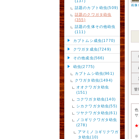
(137)
画像
話題のカブト幼虫(509)
話題のクワガタ幼虫
(355)
話題の生体その他幼虫
(111)
カブトムシ成虫(1770)
クワガタ成虫(7249)
その他成虫(566)
幼虫(2775)
カブトムシ幼虫(961)
クワガタ幼虫(1494)
オオクワガタ幼虫
管
(151)
コクワガタ幼虫(140)
シカクワガタ幼虫(55)
色
ツヤクワガタ幼虫(61)
サ
ノコギリクワガタ幼虫
(278)
★
アマミノコギリクワガ
※
タ幼虫(10)