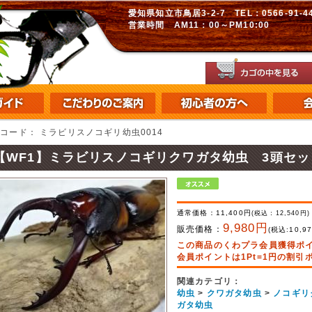
愛知県知立市鳥居3-2-7 TEL：0566-91-448
営業時間 AM11：00～PM10:00
品コード：
ミラビリスノコギリ幼虫0014
【WF1】ミラビリスノコギリクワガタ幼虫 3頭セッ
通常価格：
11,400円
(税込：
12,540
円)
9,980円
販売価格：
(税込:
10,9
この商品のくわプラ会員獲得ポ
会員ポイントは1Pt=1円の割
関連カテゴリ：
幼虫
>
クワガタ幼虫
>
ノコギリ
ガタ幼虫