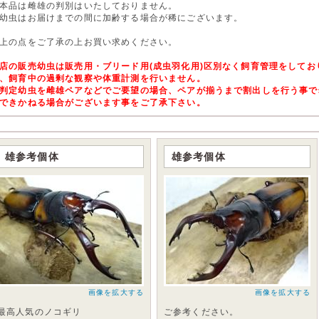
本品は雌雄の判別はいたしておりません。
幼虫はお届けまでの間に加齢する場合が稀にございます。
上の点をご了承の上お買い求めください。
店の販売幼虫は販売用・ブリード用(成虫羽化用)区別なく飼育管理をして
、飼育中の過剰な観察や体重計測を行いません。
判定幼虫を雌雄ペアなどでご要望の場合、ペアが揃うまで割出しを行う事で
できかねる場合がございます事をご了承下さい。
雄参考個体
雄参考個体
画像を拡大する
画像を拡大する
最高人気のノコギリ
ご参考ください。