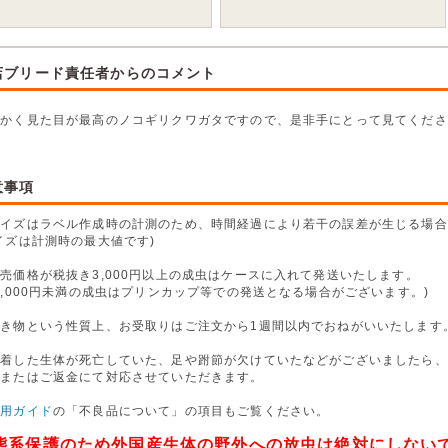
店ブリード責任者からのコメント
にかく見た目が最高のノコギリクワガタですので、是非手にとって見てくださ
意事項
サイズはラベル作成時の計測のため、時間経過により若干の誤差が生じる場合
イズは計測時の最大値です)
売価格が税抜き3,000円以上の成虫はケースに入れて発送いたします。
,000円未満の成虫はプリンカップ等での発送となる場合がございます。)
生き物という性質上、お受取りはご注文から1週間以内でおねがいいたします
到着した生体が死亡していた、足や跗節が欠けていたなどがございましたら、
換またはご返金にて対応させていただきます。
利用ガイド
の「不良品について」の項目もご覧ください。
態系保護のため外国産生体の野外への放虫は絶対にしない