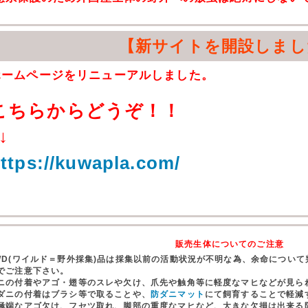
【新サイトを開設しまし
ホームページをリニューアルしました。
こちらからどうぞ！！
↓
ttps://kuwapla.com/
販売生体についてのご注意
WD(ワイルド＝野外採集)品は採集以前の活動状況が不明な為、余命につい
でご注意下さい。
ニの付着やアゴ・翅等のスレや欠け、爪先や触角等に軽度なマヒなどが見ら
ダニの付着はブラシ等で取ることや、
防ダニマット
にて飼育することで軽減
極端なアゴ欠け、フセツ取れ、脚部の重度なマヒなど、大きな欠損は出来る