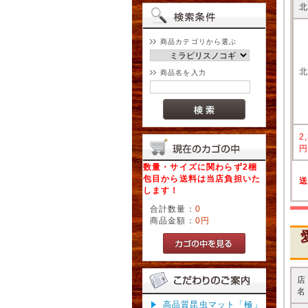
商品カテゴリから選ぶ
商品名を入力
2
数量・サイズに関わらず2梱
包目から送料は当店負担いた
します！
合計数量：
0
商品金額：
0円
名
高品質昆虫マット「極」