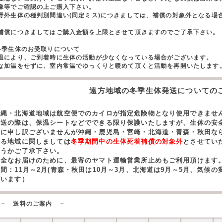
像等でご確認の上ご購入下さい。
野外生体の種判別間違い(同定ミス)につきましては、補償の対象外となる場
。
償につきましてはご購入金額を上限とさせて頂きますのでご了承下さい。
冬季生体のお受取りについて
温により、ご到着時に生体の活動が少なくなっている場合がございます。
な加温をせずに、室内常温でゆっくりと暖めて頂くと活動を再開いたします
遠方地域の冬季生体発送についての
沖縄・北海道地域は航空便でのカイロが指定危険物となり使用できませ
発送の際は、保温シートなどでできる限り保護いたしますが、生体の安
誠に申し訳ございませんが沖縄・鹿児島・宮崎・北海道・青森・秋田な
する地域に関しましては
冬季期間中の生体死着補償の対象外
とさせてい
どうかご了承下さい。
安全なお届けのために、最寄のヤマト運輸営業所止めもご利用頂けます
期間：11月～2月(青森・秋田は10月～3月、北海道は9月～5月、気候
ざいます）
－ 送料のご案内 －