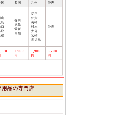
中国
四国
九州
沖縄
福岡
岡山
佐賀
香川
広島
長崎
徳島
山口
熊本
沖縄
愛媛
鳥取
大分
高知
島根
宮崎
鹿児島
,900
1,900
1,980
3,200
円
円
円
円
育用品の専門店
』