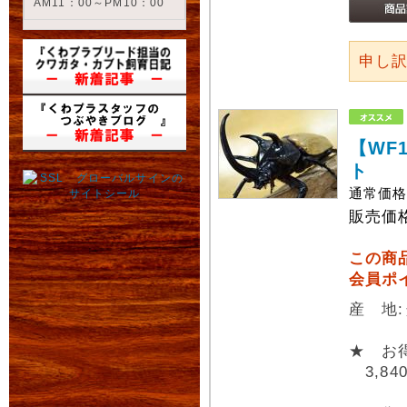
AM11：00～PM10：00
申し
【WF
ト
通常価
販売価
この商
会員ポ
産 地
★ お
3,84