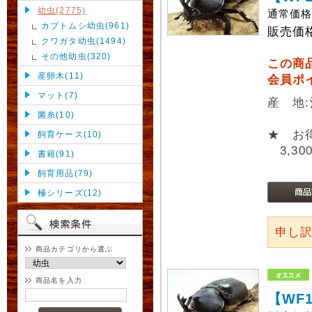
幼虫(2775)
通常価
カブトムシ幼虫(961)
販売価
クワガタ幼虫(1494)
その他幼虫(320)
この商
産卵木(11)
会員ポ
マット(7)
産 地
菌糸(10)
★ お
飼育ケース(10)
3,30
書籍(91)
飼育用品(79)
極シリーズ(12)
申し
商品カテゴリから選ぶ
商品名を入力
【WF