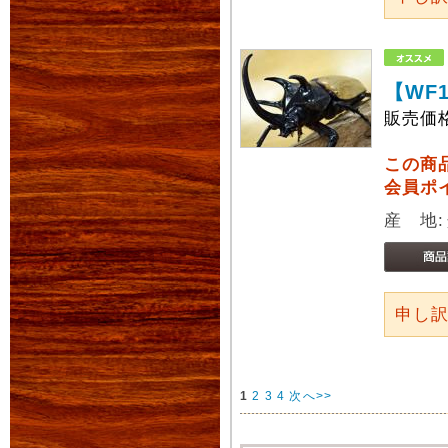
【WF
販売価
この商
会員ポ
産 地
申し
1
2
3
4
次へ>>