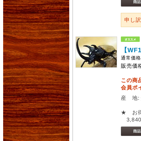
申し
【WF
通常価
販売価
この商
会員ポ
産 地
★ お
3,84