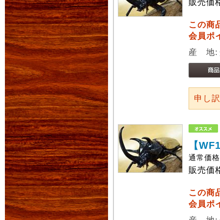
販売価
この商
会員ポ
産 地
申し
【WF
通常価
販売価
この商
会員ポ