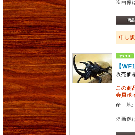
※画像
申し
【WF
販売価
この商
会員ポ
産 地
※画像