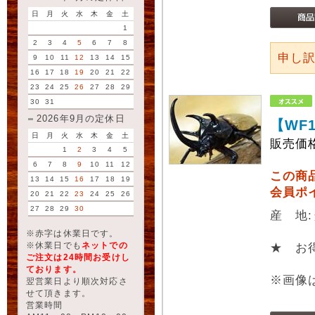
日
月
火
水
木
金
土
1
2
3
4
5
6
7
8
申し
9
10
11
12
13
14
15
16
17
18
19
20
21
22
23
24
25
26
27
28
29
30
31
2026年9月の定休日
【WF
日
月
火
水
木
金
土
販売価
1
2
3
4
5
6
7
8
9
10
11
12
この商
13
14
15
16
17
18
19
会員ポ
20
21
22
23
24
25
26
27
28
29
30
産 地
※赤字は休業日です。
※休業日でも
ネットでの
★ お
ご注文は24時間お受けし
ております。
※画像
翌営業日より順次対応さ
せて頂きます。
営業時間