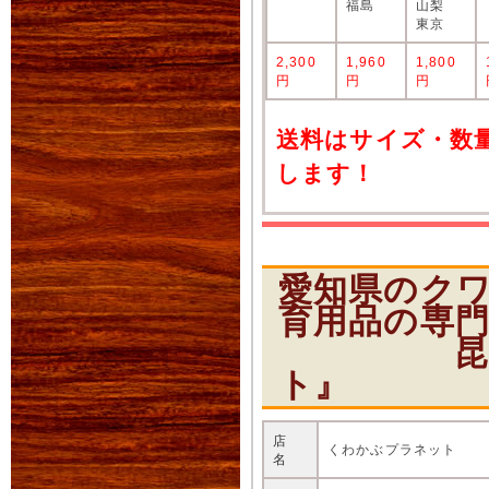
福島
山梨
東京
2,300
1,960
1,800
円
円
円
送料はサイズ・数
します！
愛知県のク
育用品の専
昆虫ショ
ト』
店
くわかぶプラネット
名