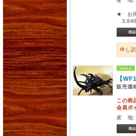
産 地
★ お
3,84
申し
【WF
販売価
この商
会員ポ
産 地