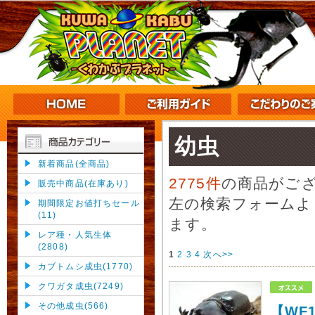
幼虫
新着商品(全商品)
2775件
の商品がご
販売中商品(在庫あり)
左の検索フォームよ
期間限定お値打ちセール
(11)
ます。
レア種・人気生体
(2808)
1
2
3
4
次へ>>
カブトムシ成虫(1770)
クワガタ成虫(7249)
その他成虫(566)
【WF