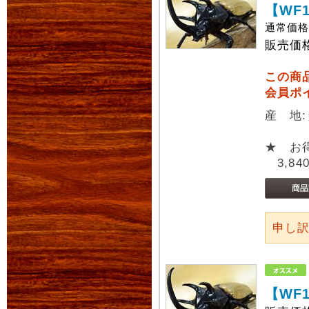
【WF
通常価
販売価
この商
会員ポ
産 地
★ お
3,84
申し
【WF