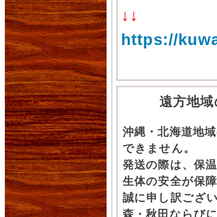
↓↓
https://kuw
遠方地域
沖縄・北海道地
できません。
発送の際は、保
生体の安全が保
誠に申し訳ござ
森・秋田ならびに