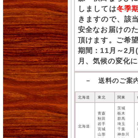
しましては
冬季
きますので、該
安全なお届けの
頂けます。ご希
期間：11月～2月
月、気候の変化
－ 送料のご案
北海道
東北
関東
茨城
青森
栃木
秋田
群馬
岩手
埼玉
北海道
宮城
千葉
山形
神奈川