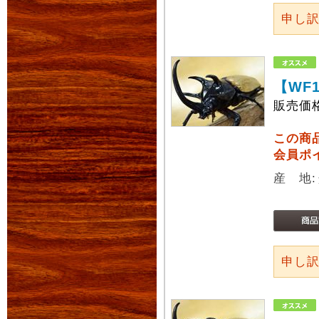
申し
【WF
販売価
この商
会員ポ
産 地
申し