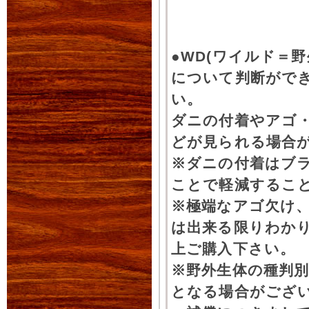
●WD(ワイルド＝
について判断がで
い。
ダニの付着やアゴ
どが見られる場合
※ダニの付着はブ
ことで軽減するこ
※極端なアゴ欠け
は出来る限りわか
上ご購入下さい。
※野外生体の種判別
となる場合がござ