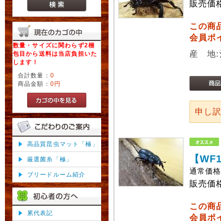
販売価
この商
会員ポ
数量・サイズに関わらず2梱
産 地
包目から送料は当店負担いた
します！
合計数量：
0
商品金額：
0円
申し
高品質昆虫マット「極」
【WF
厳選菌糸「極」
通常価
ブリードルーム紹介
販売価
この商
累代表記
会員ポ