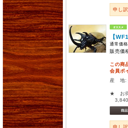
申し
【WF
通常価
販売価
この商
会員ポ
産 地
★ お
3,84
申し