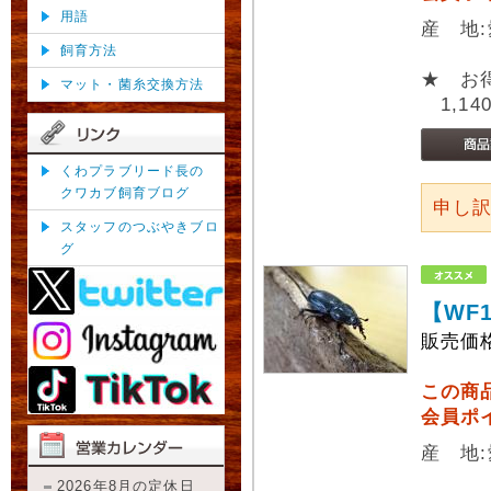
用語
産 地
飼育方法
★ お
マット・菌糸交換方法
1,14
くわプラブリード長の
クワカブ飼育ブログ
申し
スタッフのつぶやきブロ
グ
【WF
販売価
この商
会員ポ
産 地
2026年8月の定休日