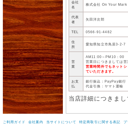
会社
株式会社 On Your Mark
名
代表
矢田洋次郎
者
TEL
0566-91-4482
住
愛知県知立市鳥居3-2-7
所
AM11:00～PM10：00
営
営業日につきましては営
業
営業時間外でもネットシ
ていただきます。
お支
銀行振込：PayPay銀行
払
代金引換：ヤマト運輸
当店詳細につきまし
ご利用ガイド
会社案内
当サイトについて
特定商取引に関する表記
プ