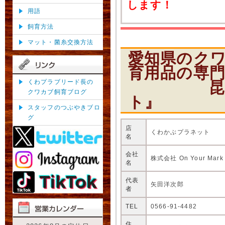
します！
用語
飼育方法
マット・菌糸交換方法
愛知県のク
育用品の専
くわプラブリード長の
昆虫ショ
クワカブ飼育ブログ
ト』
スタッフのつぶやきブロ
グ
店
くわかぶプラネット
名
会社
株式会社 On Your Mark
名
代表
矢田洋次郎
者
TEL
0566-91-4482
住