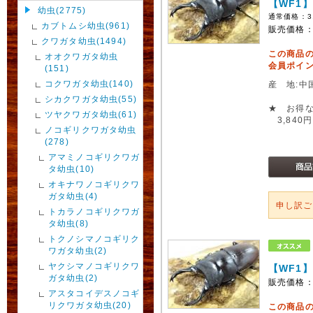
【WF1
幼虫(2775)
通常価格：
3
カブトムシ幼虫(961)
販売価格
クワガタ幼虫(1494)
この商品
オオクワガタ幼虫
会員ポイン
(151)
コクワガタ幼虫(140)
産 地:中
シカクワガタ幼虫(55)
★ お得な
ツヤクワガタ幼虫(61)
3,840円
ノコギリクワガタ幼虫
(278)
アマミノコギリクワガ
タ幼虫(10)
オキナワノコギリクワ
ガタ幼虫(4)
申し訳
トカラノコギリクワガ
タ幼虫(8)
トクノシマノコギリク
ワガタ幼虫(2)
ヤクシマノコギリクワ
【WF1
ガタ幼虫(2)
販売価格
アスタコイデスノコギ
リクワガタ幼虫(20)
この商品