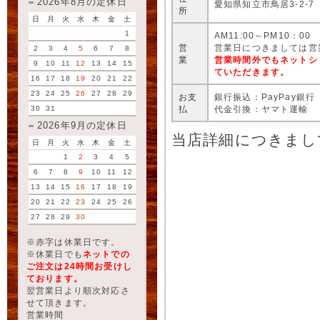
2026年8月の定休日
愛知県知立市鳥居3-2-7
所
日
月
火
水
木
金
土
1
AM11:00～PM10：00
営
営業日につきましては営
2
3
4
5
6
7
8
業
営業時間外でもネットシ
9
10
11
12
13
14
15
ていただきます。
16
17
18
19
20
21
22
23
24
25
26
27
28
29
お支
銀行振込：PayPay銀行
払
代金引換：ヤマト運輸
30
31
2026年9月の定休日
当店詳細につきまし
日
月
火
水
木
金
土
1
2
3
4
5
6
7
8
9
10
11
12
13
14
15
16
17
18
19
20
21
22
23
24
25
26
27
28
29
30
※赤字は休業日です。
※休業日でも
ネットでの
ご注文は24時間お受けし
ております。
翌営業日より順次対応さ
せて頂きます。
営業時間