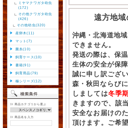
ミヤマクワガタ幼虫
(172)
その他クワガタ幼虫
遠方地域
(426)
その他幼虫(320)
産卵木(11)
沖縄・北海道地
マット(7)
できません。
菌糸(10)
発送の際は、保
飼育ケース(10)
生体の安全が保
書籍(91)
誠に申し訳ござ
飼育用品(79)
極シリーズ(12)
森・秋田ならびに
しましては
冬季
きますので、該
商品カテゴリから選ぶ
安全なお届けの
商品名を入力
頂けます。ご希