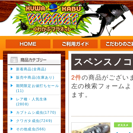
スペンスノコ
新着商品(全商品)
2件
の商品がござい
販売中商品(在庫あり)
左の検索フォームよ
期間限定お値打ちセール
(11)
ます。
レア種・人気生体
(2808)
カブトムシ成虫(1770)
クワガタ成虫(7249)
その他成虫(566)