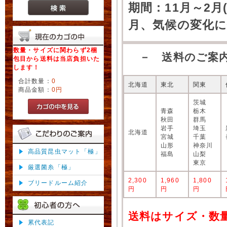
期間：11月～2月
月、気候の変化
数量・サイズに関わらず2梱
－ 送料のご案
包目から送料は当店負担いた
します！
合計数量：
0
北海道
東北
関東
商品金額：
0円
茨城
青森
栃木
秋田
群馬
岩手
埼玉
北海道
宮城
千葉
山形
神奈川
高品質昆虫マット「極」
福島
山梨
東京
厳選菌糸「極」
2,300
1,960
1,800
ブリードルーム紹介
円
円
円
送料はサイズ・数
累代表記