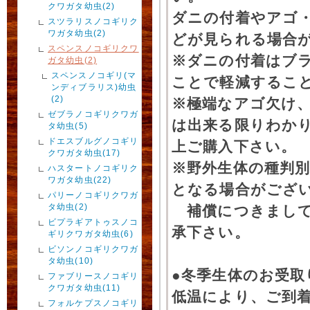
クワガタ幼虫(2)
ダニの付着やアゴ
スツラリスノコギリク
ワガタ幼虫(2)
どが見られる場合
スペンスノコギリクワ
※ダニの付着はブ
ガタ幼虫(2)
スペンスノコギリ(マ
ことで軽減するこ
ンディブラリス)幼虫
(2)
※極端なアゴ欠け
ゼブラノコギリクワガ
は出来る限りわか
タ幼虫(5)
ドエスブルグノコギリ
上ご購入下さい。
クワガタ幼虫(17)
※野外生体の種判別
ハスタートノコギリク
ワガタ幼虫(22)
となる場合がござ
パリーノコギリクワガ
タ幼虫(2)
補償につきまして
ビプラギアトゥスノコ
承下さい。
ギリクワガタ幼虫(6)
ビソンノコギリクワガ
タ幼虫(10)
●冬季生体のお受取
ファブリースノコギリ
クワガタ幼虫(11)
低温により、ご到
フォルケプスノコギリ