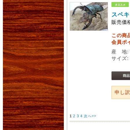
スペキ
販売価
この商
会員ポ
産 地
サイズ:
申し
1
2
3
4
次へ>>