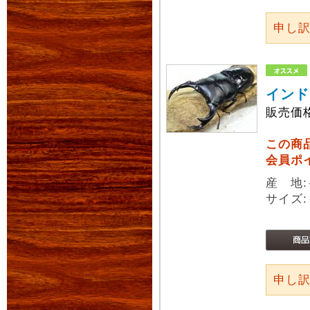
申し
インド
販売価
この商
会員ポ
産 地
サイズ:
申し