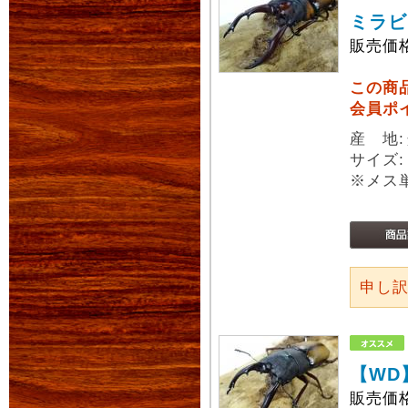
ミラビ
販売価
この商
会員ポ
産 地
サイズ
※メス
申し
【WD
販売価