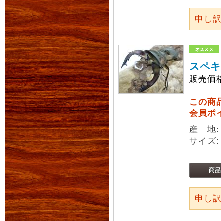
申し
スペキ
販売価
この商
会員ポ
産 地
サイズ:
申し