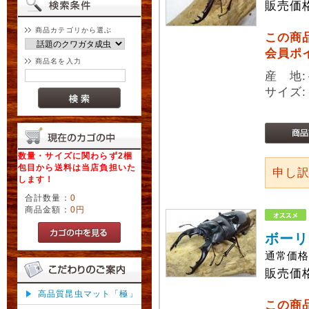
販売価
商品カテゴリから選ぶ
この商
会員ポ
商品名を入力
産 地
サイズ:
数量・サイズに関わらず2梱
包目から送料は当店負担いた
申し
します！
合計数量：
0
商品金額：
0円
ボーリ
通常価
販売価
高品質昆虫マット「極」
この商