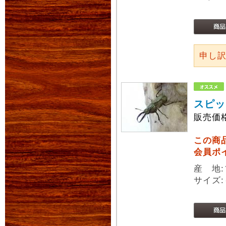
申し
スピッ
販売価
この商
会員ポ
産 地
サイズ: