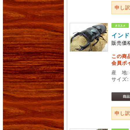
申し
インド
販売価
この商
会員ポ
産 地
サイズ:
申し