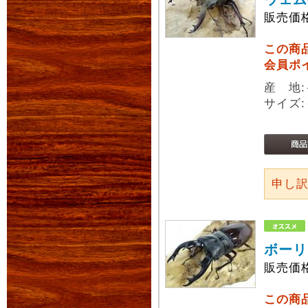
販売価
この商
会員ポ
産 地
サイズ:
申し
ボーリ
販売価
この商