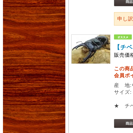
申し
【チベ
販売価
この商
会員ポ
産 地
サイズ:
★ チ