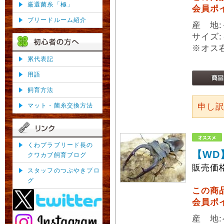
厳選菌糸「極」
会員ポ
ブリードルーム紹介
産 地
サイズ:
※オス
累代表記
用語
飼育方法
マット・菌糸交換方法
申し
くわプラブリード長の
【WD
クワカブ飼育ブログ
販売価
スタッフのつぶやきブロ
グ
この商
会員ポ
産 地