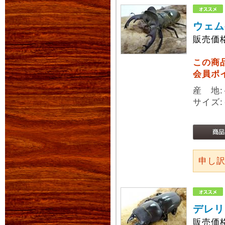
ウェム
販売価
この商
会員ポ
産 地
サイズ:
申し
デレリ
販売価