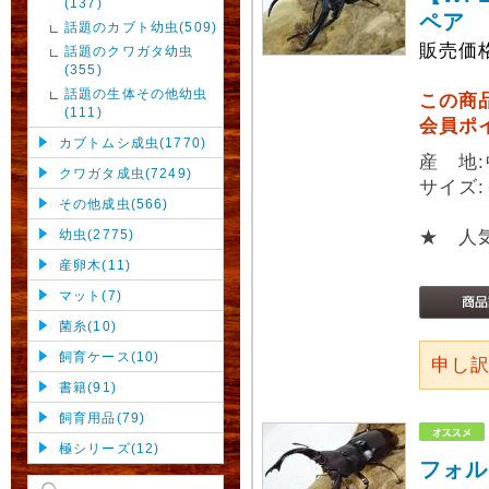
(137)
ペア
話題のカブト幼虫(509)
販売価
話題のクワガタ幼虫
(355)
話題の生体その他幼虫
この商
(111)
会員ポ
カブトムシ成虫(1770)
産 地
クワガタ成虫(7249)
サイズ:
その他成虫(566)
幼虫(2775)
★ 人
産卵木(11)
マット(7)
菌糸(10)
飼育ケース(10)
申し
書籍(91)
飼育用品(79)
極シリーズ(12)
フォル