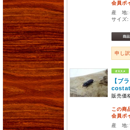
会員ポ
産 地
サイズ:
申し
【ブラ
cost
販売価
この商
会員ポ
産 地