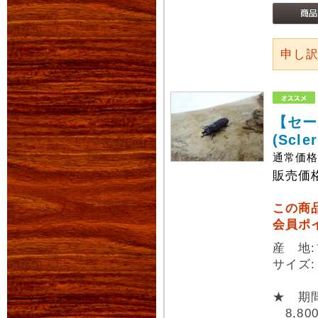
申し
【セー
(Scle
通常価
販売価
この商
会員ポ
産 地
サイズ
★ 期
8,80