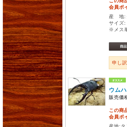
この商
会員ポ
産 地
サイズ
※メス
申し
ウムハ
販売価
この商
会員ポ
産地: