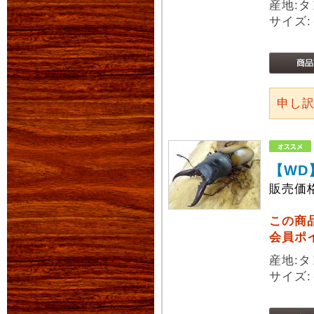
産地:
サイズ:
申し
【WD
販売価
この商
会員ポ
産地:タ
サイズ: