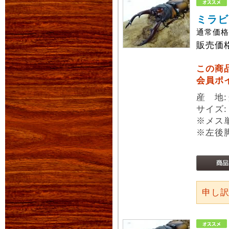
ミラビ
通常価
販売価
この商
会員ポ
産 地
サイズ
※メス
※左後
申し