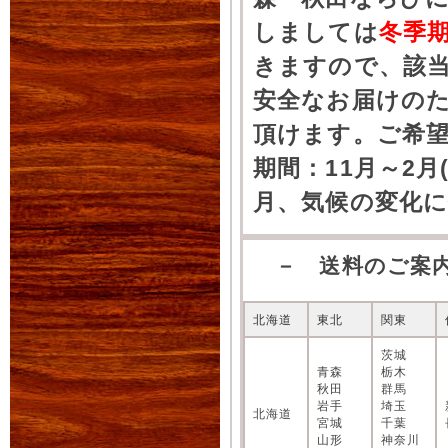
しましては
冬季
きますので、該
安全なお届けの
頂けます。ご希
期間：11月～2月
月、気候の変化
－ 送料のご案
北海道
東北
関東
茨城
青森
栃木
秋田
群馬
岩手
埼玉
北海道
宮城
千葉
山形
神奈川