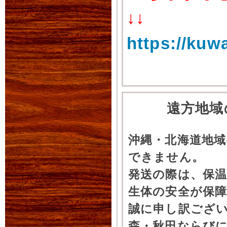
↓↓
https://kuw
遠方地域
沖縄・北海道地
できません。
発送の際は、保
生体の安全が保
誠に申し訳ござ
森・秋田ならびに