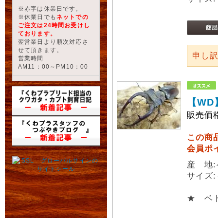
※赤字は休業日です。
※休業日でも
ネットでの
ご注文は24時間お受けし
ております。
翌営業日より順次対応さ
せて頂きます。
申し
営業時間
AM11：00～PM10：00
【WD
販売価
この商
会員ポ
産 地
サイズ:
★ ベト