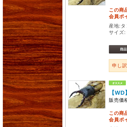
この商
会員ポ
産地:
サイズ:
申し
【WD
販売価
この商
会員ポ