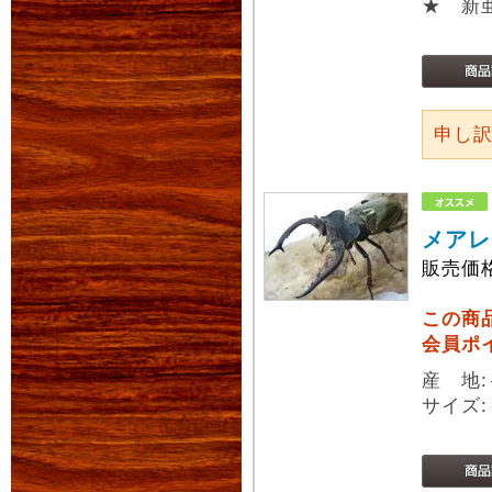
★ 新
申し
メアレ
販売価
この商
会員ポ
産 地
サイズ: