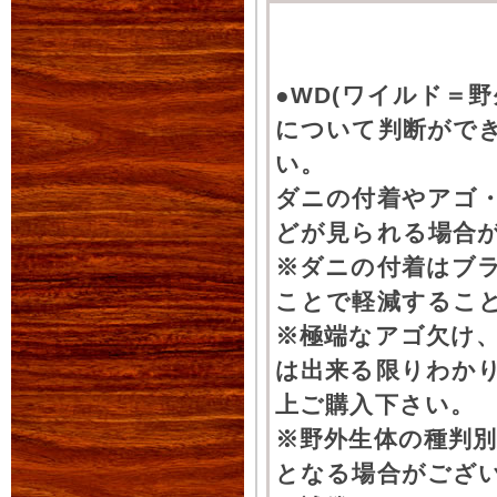
●WD(ワイルド＝
について判断がで
い。
ダニの付着やアゴ
どが見られる場合
※ダニの付着はブ
ことで軽減するこ
※極端なアゴ欠け
は出来る限りわか
上ご購入下さい。
※野外生体の種判別
となる場合がござ