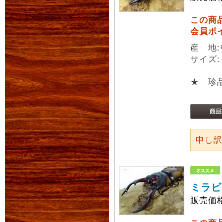
この商
会員ポ
産 地
サイズ:
★ 珍
申し
ミラビ
販売価