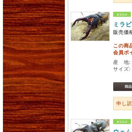
ミラビ
販売価
この商
会員ポ
産 地
サイズ:
申し
ウェム