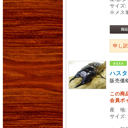
サイズ
※メス
申し
ハスタ
販売価
この商
会員ポ
産 地:
サイズ: