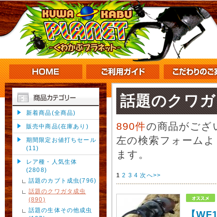
話題のクワガ
新着商品(全商品)
890件
の商品がござ
販売中商品(在庫あり)
左の検索フォームよ
期間限定お値打ちセール
(11)
ます。
レア種・人気生体
(2808)
1
2
3
4
次へ>>
話題のカブト成虫(796)
話題のクワガタ成虫
(890)
話題の生体その他成虫
【WF