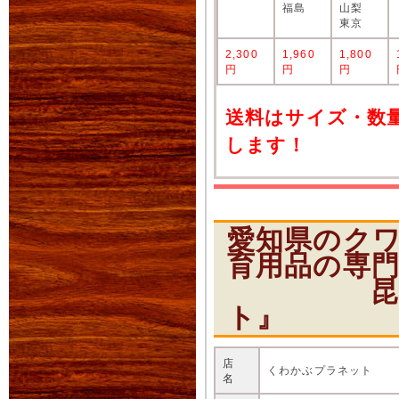
福島
山梨
東京
2,300
1,960
1,800
円
円
円
送料はサイズ・数
します！
愛知県のク
育用品の専
昆虫ショ
ト』
店
くわかぶプラネット
名