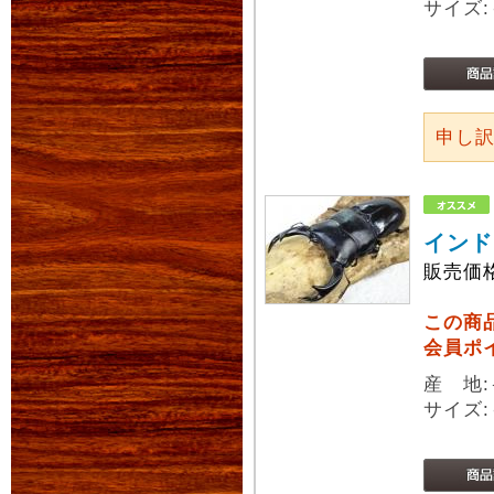
サイズ
申し
インド
販売価
この商
会員ポ
産 地
サイズ: