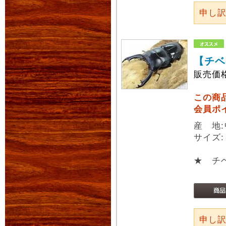
申し
【チベ
販売価
この商
会員ポ
産 地
サイズ:
★ チ
申し