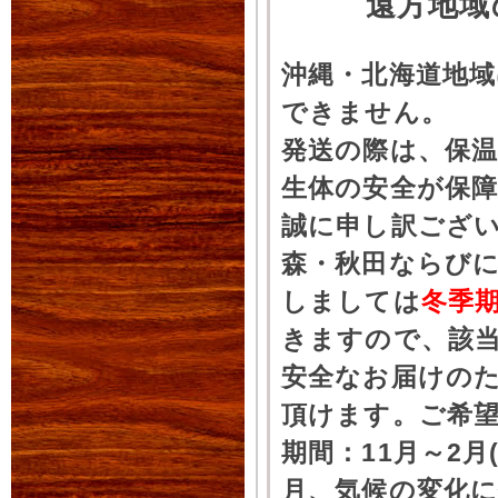
遠方地域
沖縄・北海道地
できません。
発送の際は、保
生体の安全が保
誠に申し訳ござ
森・秋田ならびに
しましては
冬季
きますので、該
安全なお届けの
頂けます。ご希
期間：11月～2月
月、気候の変化