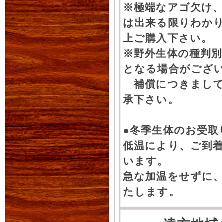
※極端なアゴ欠け
は出来る限りわか
上ご購入下さい。
※野外生体の種判別
となる場合がござ
補償につきまして
承下さい。
●冬季生体のお受取
低温により、ご到
います。
急な加温をせずに
たします。