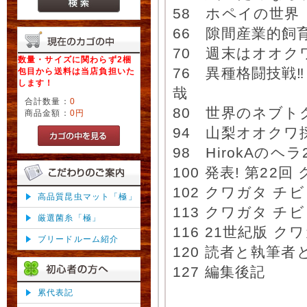
58 ホペイの世界
66 隙間産業的飼
70 週末はオオク
数量・サイズに関わらず2梱
76 異種格闘技戦
包目から送料は当店負担いた
します！
哉
合計数量：
0
80 世界のネブト
商品金額：
0円
94 山梨オオクワ
98 HirokAのヘ
100 発表! 第2
102 クワガタ チ
高品質昆虫マット「極」
113 クワガタ チ
厳選菌糸「極」
116 21世紀版
ブリードルーム紹介
120 読者と執筆
127 編集後記
累代表記