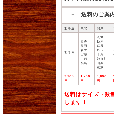
－ 送料のご案
北海道
東北
関東
茨城
青森
栃木
秋田
群馬
岩手
埼玉
北海道
宮城
千葉
山形
神奈川
福島
山梨
東京
2,300
1,960
1,800
円
円
円
送料はサイズ・数
します！