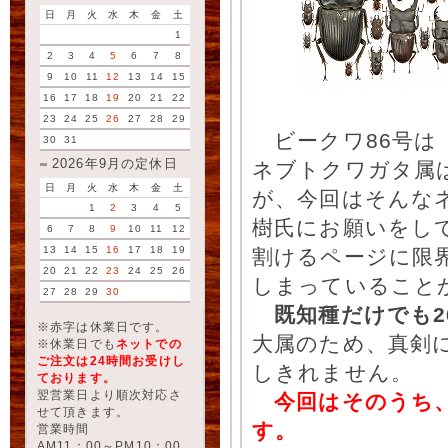
日
月
火
水
木
金
土
1
2
3
4
5
6
7
8
9
10
11
12
13
14
15
16
17
18
19
20
21
22
23
24
25
26
27
28
29
ビークワ86号は『
30
31
2026年9月の定休日
ネブトクワガタ属
日
月
火
水
木
金
土
が、今回はそんな
1
2
3
4
5
樹氏にお願いをし
6
7
8
9
10
11
12
13
14
15
16
17
18
19
割けるページに限
20
21
22
23
24
25
26
しまっていること
27
28
29
30
既知種だけでも2
※赤字は休業日です。
大属のため、真剣
※休業日でも
ネットでの
ご注文は24時間お受けし
しきれません。
ております。
翌営業日より順次対応さ
今回はそのうち、
せて頂きます。
す。
営業時間
AM11：00～PM10：00