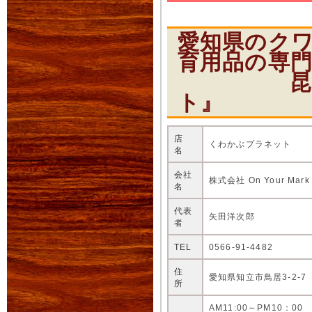
愛知県のク
育用品の専
昆虫ショ
ト』
店
くわかぶプラネット
名
会社
株式会社 On Your Mark
名
代表
矢田洋次郎
者
TEL
0566-91-4482
住
愛知県知立市鳥居3-2-7
所
AM11:00～PM10：00