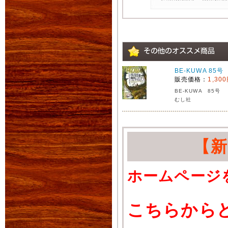
BE-KUWA 85号
販売価格：
1,30
BE-KUWA 85号
むし社
【
ホームページ
こちらから