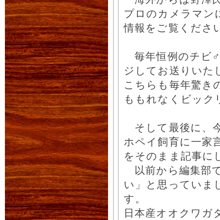
プロのカメラマン
情報をご覧くださ
くわプラ商品詳
毎年恒例のチビ♂
ジしてお送りいた
こちらも毎年驚き
ももれなくビック
くわプラ商品詳
そして最後に、今
ホペイ飼育に一家言
をそのまま記事に
以前から編集部で
い」と思っていま
す。
日本産オオクワガ