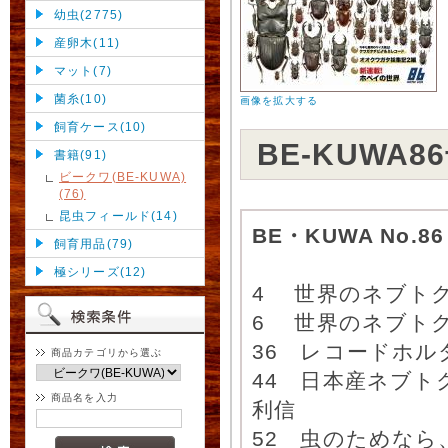
幼虫(2775)
産卵木(11)
マット(7)
菌糸(10)
画像を拡大する
飼育ケース(10)
BE-KUWA
書籍(91)
ビークワ(BE-KUWA)
(76)
昆虫フィールド(14)
BE・KUWA No.86
飼育用品(79)
極シリーズ(12)
4 世界のネブトク
6 世界のネブトク
36 レコードホル
商品カテゴリから選ぶ
44 日本産ネブ
商品名を入力
利信
52 虫のためなら