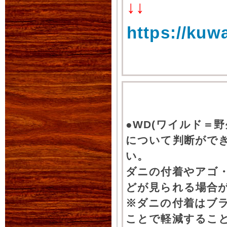
↓↓
https://kuw
●WD(ワイルド＝
について判断がで
い。
ダニの付着やアゴ
どが見られる場合
※ダニの付着はブ
ことで軽減するこ