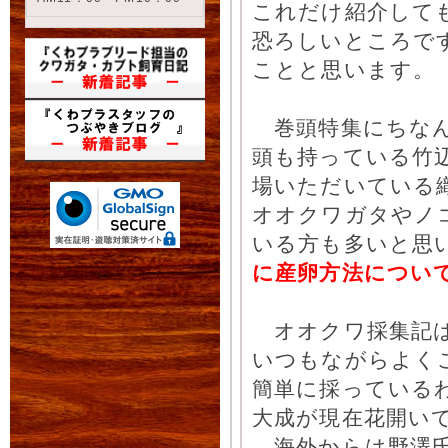
これだけ紹介して
恐ろしいところで
ことと思います。
くわプラ商品詳
巻頭特集にちなん
頭も持っている竹
場いただいている
オオクワガタやノ
いる方も多いと思
に産卵方法につい
くわプラ商品詳
オオクワ採集記は
いつもながらよく
簡単に採っている
大成が現在花開い
海外からは野澤氏