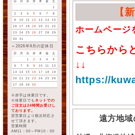
日
月
火
水
木
金
土
1
【
2
3
4
5
6
7
8
9
10
11
12
13
14
15
16
17
18
19
20
21
22
ホームページ
23
24
25
26
27
28
29
30
31
2026年9月の定休日
こちらから
日
月
火
水
木
金
土
1
2
3
4
5
↓↓
6
7
8
9
10
11
12
13
14
15
16
17
18
19
https://kuw
20
21
22
23
24
25
26
27
28
29
30
※赤字は休業日です。
※休業日でも
ネットでの
ご注文は24時間お受けし
ております。
翌営業日より順次対応さ
遠方地域
せて頂きます。
営業時間
AM11：00～PM10：00