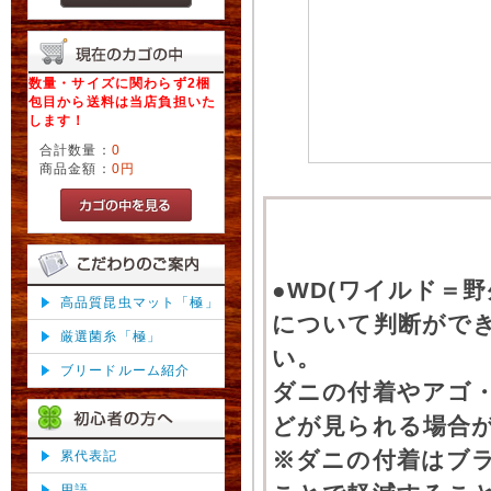
数量・サイズに関わらず2梱
包目から送料は当店負担いた
します！
合計数量：
0
商品金額：
0円
●WD(ワイルド＝
高品質昆虫マット「極」
について判断がで
厳選菌糸「極」
い。
ブリードルーム紹介
ダニの付着やアゴ
どが見られる場合
※ダニの付着はブ
累代表記
用語