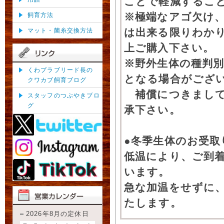
ことで軽減するこ
※極端なアゴ欠け
飼育方法
は出来る限りわか
マット・菌糸交換方法
上ご購入下さい。
※野外生体の種判別
くわプラブリード長の
となる場合がござ
クワカブ飼育ブログ
補償につきまして
スタッフのつぶやきブロ
グ
承下さい。
●冬季生体のお受取
低温により、ご到
います。
急な加温をせずに
たします。
2026年8月の定休日