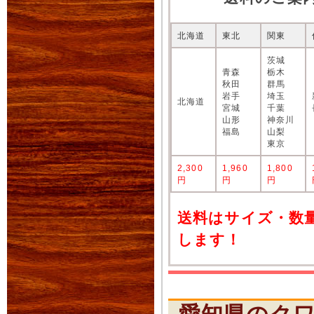
北海道
東北
関東
茨城
青森
栃木
秋田
群馬
岩手
埼玉
北海道
宮城
千葉
山形
神奈川
福島
山梨
東京
2,300
1,960
1,800
円
円
円
送料はサイズ・数
します！