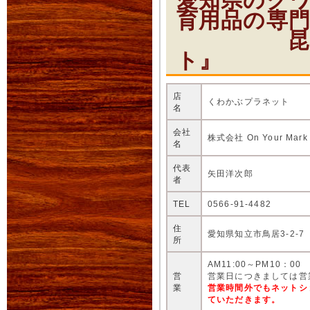
愛知県のク
育用品の専
昆虫ショ
ト』
店
くわかぶプラネット
名
会社
株式会社 On Your Mark
名
代表
矢田洋次郎
者
TEL
0566-91-4482
住
愛知県知立市鳥居3-2-7
所
AM11:00～PM10：00
営
営業日につきましては営
業
営業時間外でもネットシ
ていただきます。