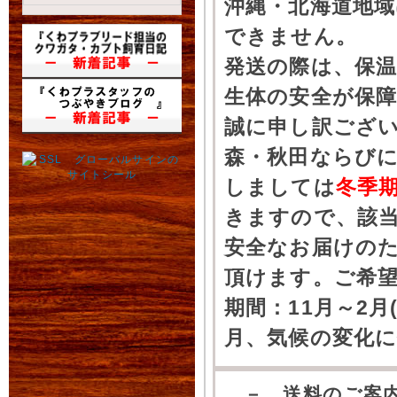
沖縄・北海道地
できません。
発送の際は、保
生体の安全が保
誠に申し訳ござ
森・秋田ならびに
しましては
冬季
きますので、該
安全なお届けの
頂けます。ご希
期間：11月～2月
月、気候の変化
－ 送料のご案