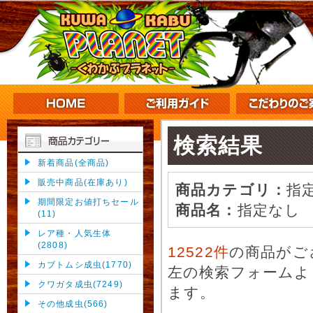
検索結果
新着商品(全商品)
販売中商品(在庫あり)
商品カテゴリ：
指
期間限定お値打ちセール
商品名：
指定なし
(11)
レア種・人気生体
(2808)
12522件
の商品がご
カブトムシ成虫(1770)
左の検索フォームよ
クワガタ成虫(7249)
ます。
その他成虫(566)