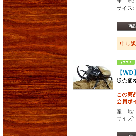
産 地
サイズ:
申し
【WD
販売価
この商
会員ポ
産 地
サイズ: