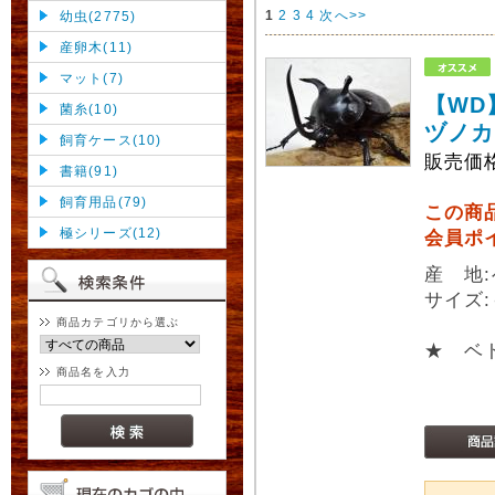
1
2
3
4
次へ>>
幼虫(2775)
産卵木(11)
マット(7)
【WD
菌糸(10)
ヅノカ
飼育ケース(10)
販売価
書籍(91)
飼育用品(79)
この商
極シリーズ(12)
会員ポ
産 地
サイズ:
商品カテゴリから選ぶ
★ ベ
商品名を入力