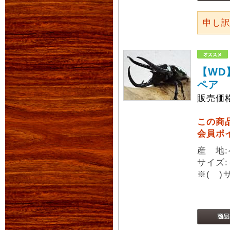
申し
【WD
ペア
販売価
この商
会員ポ
産 地
サイズ:
※( 