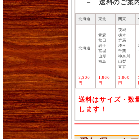
－ 送料のご案
北海道
東北
関東
茨城
青森
栃木
秋田
群馬
岩手
埼玉
北海道
宮城
千葉
山形
神奈川
福島
山梨
東京
2,300
1,960
1,800
円
円
円
送料はサイズ・数
します！