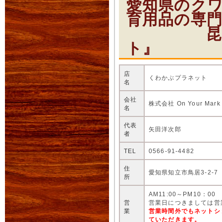
愛知県のク
育用品の専
昆虫ショ
ト』
店
くわかぶプラネット
名
会社
株式会社 On Your Mark
名
代表
矢田洋次郎
者
TEL
0566-91-4482
住
愛知県知立市鳥居3-2-7
所
AM11:00～PM10：00
営
営業日につきましては営
業
営業時間外でもネットシ
ていただきます。