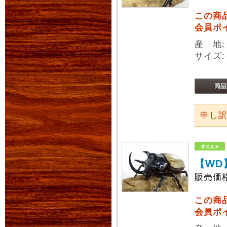
この商
会員ポ
産 地
サイズ:
申し
【WD
販売価
この商
会員ポ