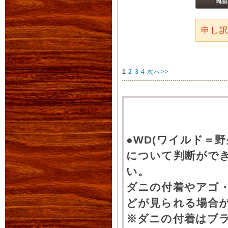
申し
1
2
3
4
次へ>>
●WD(ワイルド＝
について判断がで
い。
ダニの付着やアゴ
どが見られる場合
※ダニの付着はブ