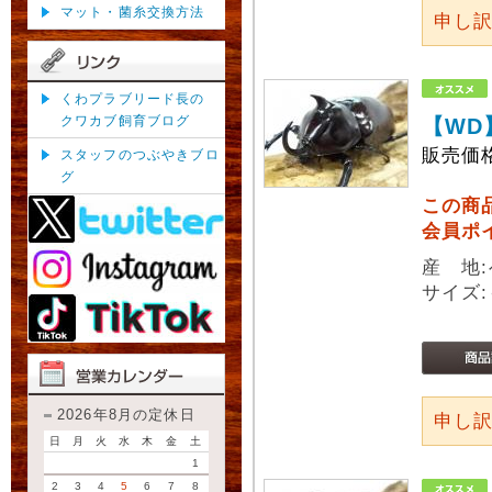
マット・菌糸交換方法
申し
くわプラブリード長の
クワカブ飼育ブログ
【WD
販売価
スタッフのつぶやきブロ
グ
この商
会員ポ
産 地
サイズ:
2026年8月の定休日
申し
日
月
火
水
木
金
土
1
2
3
4
5
6
7
8