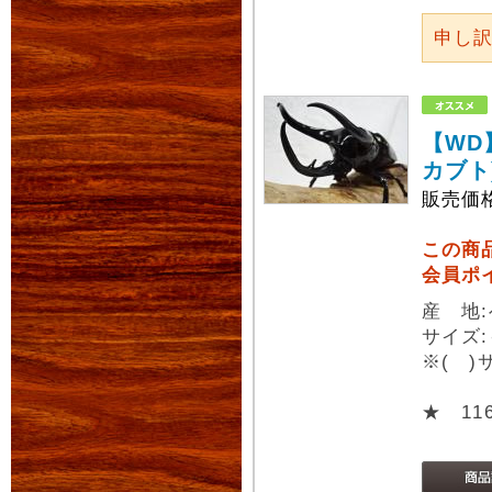
申し
【WD
カブト
販売価
この商
会員ポ
産 地
サイズ:
※( 
★ 11