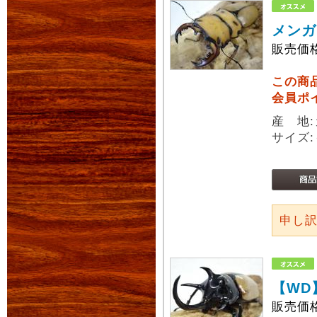
メンガ
販売価
この商
会員ポ
産 地:
サイズ:
申し
【WD
販売価