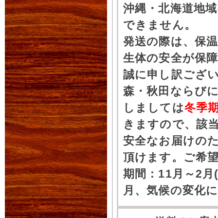
沖縄・北海道地
できません。
発送の際は、保
生体の安全が保
誠に申し訳ござ
森・秋田ならびに
しましては
冬季
きますので、該
安全なお届けの
頂けます。ご希
期間：11月～2月
月、気候の変化