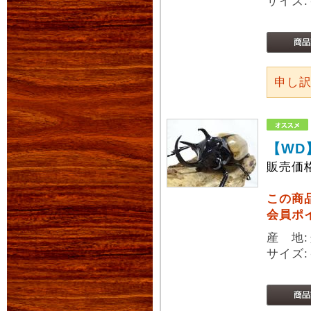
サイズ:
申し
【WD
販売価
この商
会員ポ
産 地
サイズ: