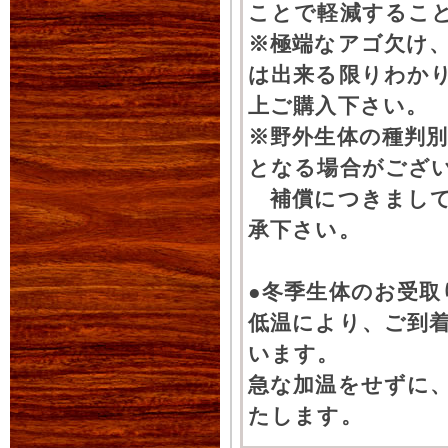
ことで軽減するこ
※極端なアゴ欠け
は出来る限りわか
上ご購入下さい。
※野外生体の種判別
となる場合がござ
補償につきまして
承下さい。
●冬季生体のお受取
低温により、ご到
います。
急な加温をせずに
たします。