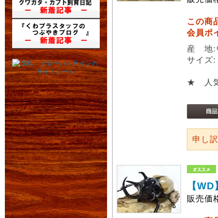
この商
会員ポ
産 地
サイズ:
★ 人
申し
【WD
販売価