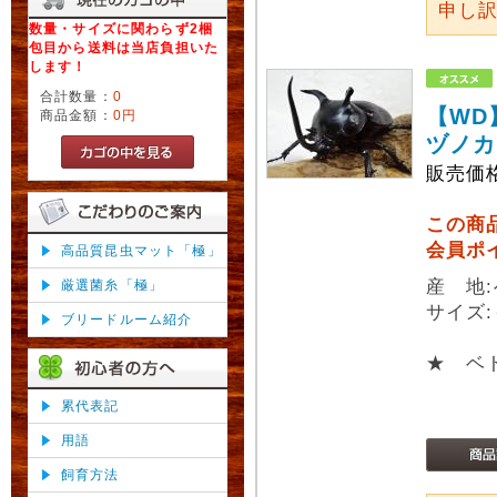
申し
数量・サイズに関わらず2梱
包目から送料は当店負担いた
します！
合計数量：
0
【WD
商品金額：
0円
ヅノカ
販売価
この商
会員ポ
高品質昆虫マット「極」
産 地
厳選菌糸「極」
サイズ:
ブリードルーム紹介
★ ベ
累代表記
用語
飼育方法