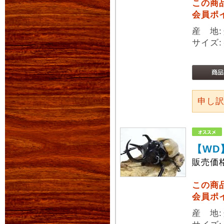
この商
会員ポ
産 地
サイズ:
申し
【WD
販売価
この商
会員ポ
産 地