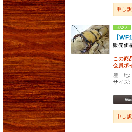
申し
【WF
販売価
この商
会員ポ
産 地:
サイズ:
申し