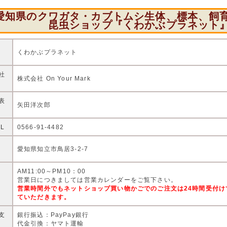
愛知県のクワガタ・カブトムシ生体、標本、飼
昆虫ショップ『くわかぶプラネット
店
くわかぶプラネット
社
株式会社 On Your Mark
表
矢田洋次郎
EL
0566-91-4482
住
愛知県知立市鳥居3-2-7
AM11:00～PM10：00
営
営業日につきましては営業カレンダーをご覧下さい。
営業時間外でもネットショップ買い物かごでのご注文は24時間受付
ていただきます。
支
銀行振込：PayPay銀行
代金引換：ヤマト運輸