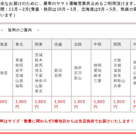
安全なお届けのために、最寄のヤマト運輸営業所止めもご利用頂けます
期間：11月～2月(青森・秋田は10月～3月、北海道は9月～5月、気候
ざいます）
－ 送料のご案内 －
北海道
東北
関東
信越
北陸
中部
関西
茨城
青森
栃木
大阪
秋田
群馬
静岡
京都
福井
岩手
埼玉
新潟
愛知
滋賀
北海道
石川
宮城
千葉
長野
岐阜
奈良
富山
山形
神奈川
三重
和歌山
福島
山梨
兵庫
東京
,300
1,960
1,800
1,800
1,800
1,800
1,800
1
円
円
円
円
円
円
円
送料はサイズ・数量に関わらず2梱包目からは当店負担でお届けいたします！