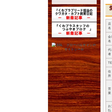
名
会
名
代
者
T
所
業
お
払