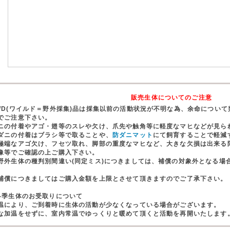
販売生体についてのご注意
WD(ワイルド＝野外採集)品は採集以前の活動状況が不明な為、余命につい
でご注意下さい。
ニの付着やアゴ・翅等のスレや欠け、爪先や触角等に軽度なマヒなどが見ら
ダニの付着はブラシ等で取ることや、
防ダニマット
にて飼育することで軽減
極端なアゴ欠け、フセツ取れ、脚部の重度なマヒなど、大きな欠損は出来る
像等でご確認の上ご購入下さい。
野外生体の種判別間違い(同定ミス)につきましては、補償の対象外となる場
。
償につきましてはご購入金額を上限とさせて頂きますのでご了承下さい。
冬季生体のお受取りについて
温により、ご到着時に生体の活動が少なくなっている場合がございます。
な加温をせずに、室内常温でゆっくりと暖めて頂くと活動を再開いたします