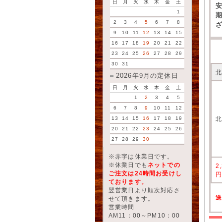
日
月
火
水
木
金
土
1
2
3
4
5
6
7
8
9
10
11
12
13
14
15
16
17
18
19
20
21
22
23
24
25
26
27
28
29
30
31
2026年9月の定休日
日
月
火
水
木
金
土
1
2
3
4
5
6
7
8
9
10
11
12
13
14
15
16
17
18
19
20
21
22
23
24
25
26
27
28
29
30
※赤字は休業日です。
※休業日でも
ネットでの
2
ご注文は24時間お受けし
ております。
翌営業日より順次対応さ
せて頂きます。
営業時間
AM11：00～PM10：00