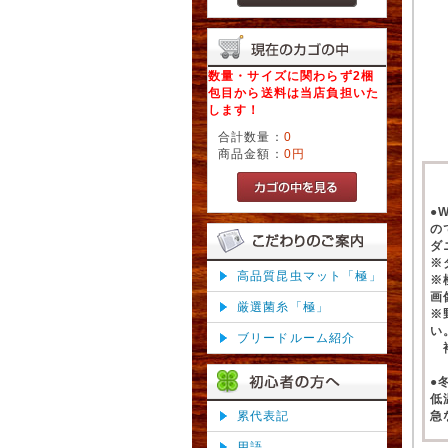
数量・サイズに関わらず2梱
包目から送料は当店負担いた
します！
合計数量：
0
商品金額：
0円
●
の
ダ
※
高品質昆虫マット「極」
※
画
厳選菌糸「極」
※
い
ブリードルーム紹介
補
●
低
累代表記
急
用語