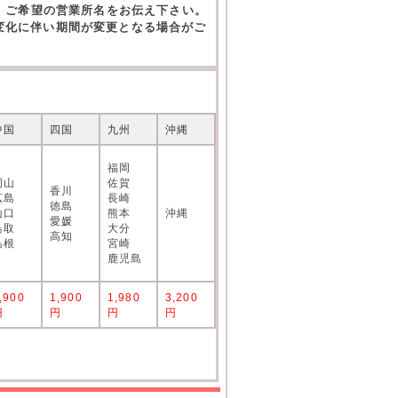
。ご希望の営業所名をお伝え下さい。
の変化に伴い期間が変更となる場合がご
中国
四国
九州
沖縄
福岡
岡山
佐賀
香川
広島
長崎
徳島
山口
熊本
沖縄
愛媛
鳥取
大分
高知
島根
宮崎
鹿児島
,900
1,900
1,980
3,200
円
円
円
円