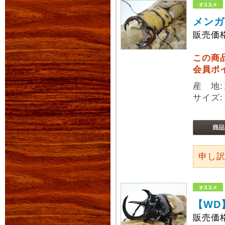
メンガ
販売価
この商
会員ポ
産 地:
サイズ:
申し
【WD
販売価