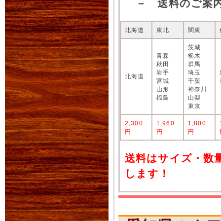
－ 送料のご案
北海道
東北
関東
茨城
青森
栃木
秋田
群馬
岩手
埼玉
北海道
宮城
千葉
山形
神奈川
福島
山梨
東京
2,300
1,960
1,800
円
円
円
送料はサイズ・数
します！