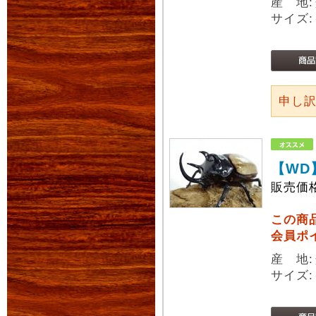
産 地
サイズ:
申し
【WD
販売価
この商
会員ポ
産 地
サイズ: