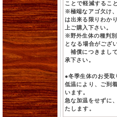
ことで軽減するこ
※極端なアゴ欠け
は出来る限りわか
上ご購入下さい。
※野外生体の種判別
となる場合がござ
補償につきまして
承下さい。
●冬季生体のお受取
低温により、ご到
います。
急な加温をせずに
たします。