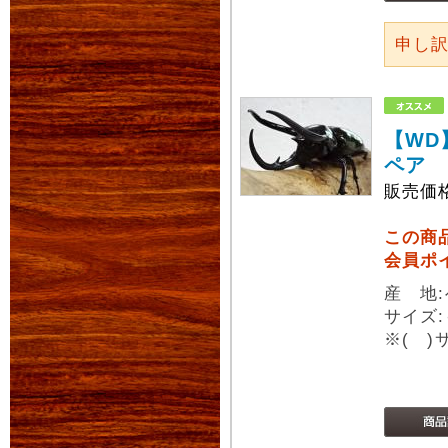
申し
【WD
ペア
販売価
この商
会員ポ
産 地
サイズ:
※( 