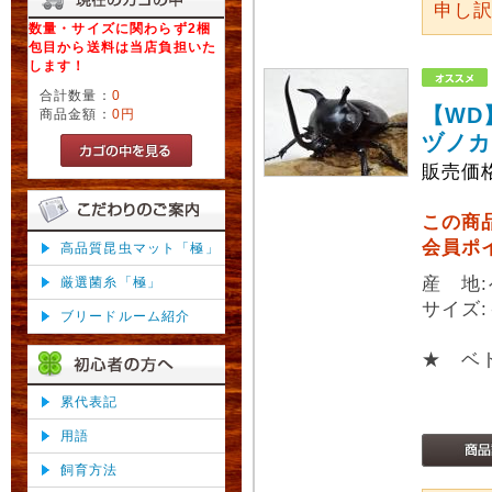
申し
数量・サイズに関わらず2梱
包目から送料は当店負担いた
します！
合計数量：
0
【WD
商品金額：
0円
ヅノカ
販売価
この商
会員ポ
高品質昆虫マット「極」
産 地
厳選菌糸「極」
サイズ:
ブリードルーム紹介
★ ベ
累代表記
用語
飼育方法