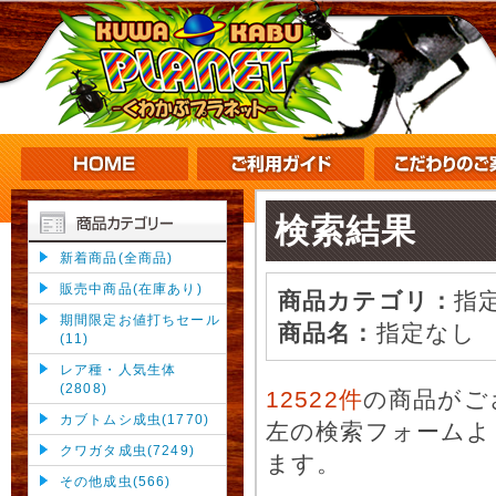
検索結果
新着商品(全商品)
販売中商品(在庫あり)
商品カテゴリ：
指
期間限定お値打ちセール
商品名：
指定なし
(11)
レア種・人気生体
(2808)
12522件
の商品がご
カブトムシ成虫(1770)
左の検索フォームよ
クワガタ成虫(7249)
ます。
その他成虫(566)