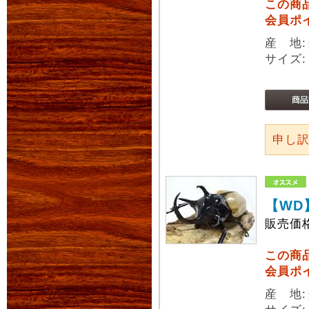
この商
会員ポ
産 地
サイズ:
申し
【WD
販売価
この商
会員ポ
産 地