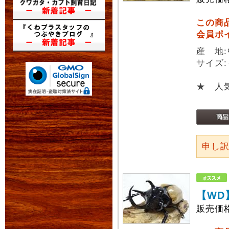
この商
会員ポ
産 地
サイズ:
★ 人
申し
【WD
販売価