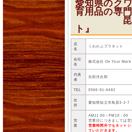
愛知県のク
育用品の専
昆虫ショ
ト』
店
くわかぶプラネット
名
会社
株式会社 On Your Mark
名
代表
矢田洋次郎
者
TEL
0566-91-4482
住
愛知県知立市鳥居3-2-7
所
AM11:00～PM10：00
営
営業日につきましては営
業
営業時間外でもネットシ
ていただきます。