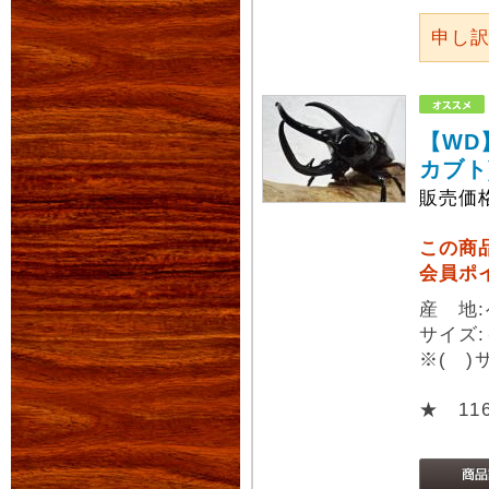
申し
【WD
カブト
販売価
この商
会員ポ
産 地
サイズ:
※( 
★ 11