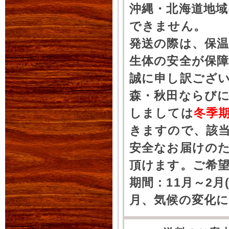
沖縄・北海道地
できません。
発送の際は、保
生体の安全が保
誠に申し訳ござ
森・秋田ならびに
しましては
冬季
きますので、該
安全なお届けの
頂けます。ご希
期間：11月～2月
月、気候の変化