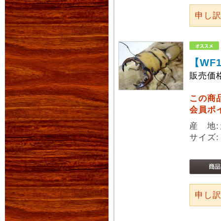
申し
【WF
販売価
この商
会員ポ
産 地:
サイズ:
申し