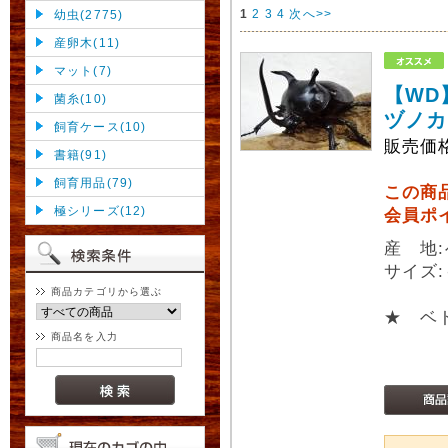
1
2
3
4
次へ>>
幼虫(2775)
産卵木(11)
マット(7)
【WD
菌糸(10)
ヅノカ
飼育ケース(10)
販売価
書籍(91)
飼育用品(79)
この商
極シリーズ(12)
会員ポ
産 地
サイズ:
商品カテゴリから選ぶ
★ ベ
商品名を入力