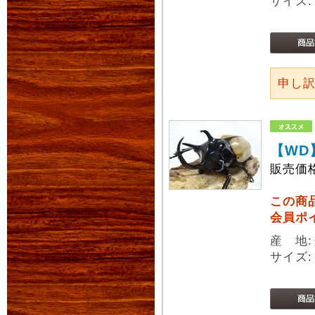
サイズ:
申し
【WD
販売価
この商
会員ポ
産 地
サイズ: