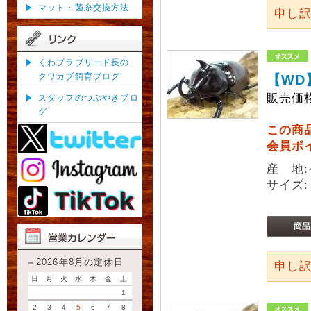
マット・菌糸交換方法
申し
くわプラブリード長の
クワカブ飼育ブログ
【WD
販売価
スタッフのつぶやきブロ
グ
この商
会員ポ
産 地
サイズ:
2026年8月の定休日
申し
日
月
火
水
木
金
土
1
2
3
4
5
6
7
8