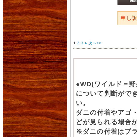
申し
1
2
3
4
次へ>>
●WD(ワイルド＝
について判断がで
い。
ダニの付着やアゴ
どが見られる場合
※ダニの付着はブ