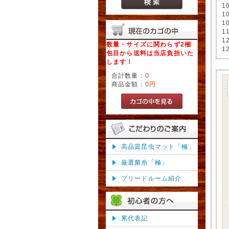
1
1
1
1
1
数量・サイズに関わらず2梱
1
包目から送料は当店負担いた
します！
合計数量：
0
商品金額：
0円
高品質昆虫マット「極」
厳選菌糸「極」
ブリードルーム紹介
累代表記