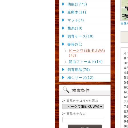
幼虫(2775)
産卵木(11)
マット(7)
画像
菌糸(10)
飼育ケース(10)
書籍(91)
ビークワ(BE-KUWA)
4
(76)
8
昆虫フィールド(14)
3
4
飼育用品(79)
4
極シリーズ(12)
5
5
6
6
6
商品カテゴリから選ぶ
7
7
8
商品名を入力
9
9
9