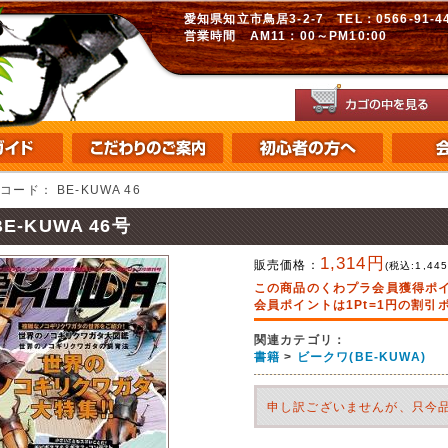
愛知県知立市鳥居3-2-7 TEL：0566-91-448
営業時間 AM11：00～PM10:00
品コード：
BE-KUWA 46
BE-KUWA 46号
1,314円
販売価格：
(税込:
1,44
この商品のくわプラ会員獲得ポ
会員ポイントは1Pt=1円の割
関連カテゴリ：
書籍
>
ビークワ(BE-KUWA)
申し訳ございませんが、只今