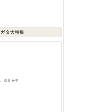
ワガタ大特集
1 森田 紳平