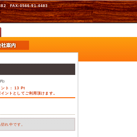
2 FAX:0566-91-4483
5
円)
イント：
13
Pt
引ポイントとしてご利用頂けます。
品切れ中です。