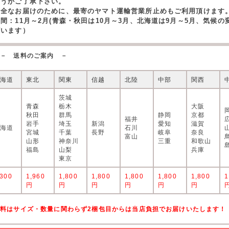
どうかご了承下さい。
安全なお届けのために、最寄のヤマト運輸営業所止めもご利用頂けます
期間：11月～2月(青森・秋田は10月～3月、北海道は9月～5月、気候
ざいます）
－ 送料のご案内 －
北海道
東北
関東
信越
北陸
中部
関西
茨城
青森
栃木
大阪
秋田
群馬
静岡
京都
福井
岩手
埼玉
新潟
愛知
滋賀
北海道
石川
宮城
千葉
長野
岐阜
奈良
富山
山形
神奈川
三重
和歌山
福島
山梨
兵庫
東京
,300
1,960
1,800
1,800
1,800
1,800
1,800
1
円
円
円
円
円
円
円
送料はサイズ・数量に関わらず2梱包目からは当店負担でお届けいたします！