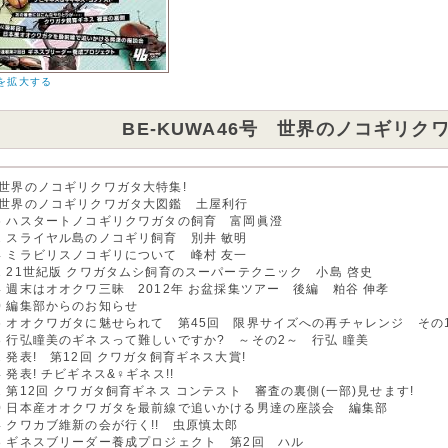
を拡大する
BE-KUWA46号 世界のノコギリク
 世界のノコギリクワガタ大特集!
 世界のノコギリクワガタ大図鑑 土屋利行
6 ハスタートノコギリクワガタの飼育 富岡眞澄
2 スライヤル島のノコギリ飼育 別井 敏明
4 ミラビリスノコギリについて 峰村 友一
1 21世紀版 クワガタムシ飼育のスーパーテクニック 小島 啓史
4 週末はオオクワ三昧 2012年 お盆採集ツアー 後編 粕谷 伸孝
0 編集部からのお知らせ
6 オオクワガタに魅せられて 第45回 限界サイズへの再チャレンジ その
8 行弘瞳美のギネスって難しいですか? ～その2～ 行弘 瞳美
2 発表! 第12回 クワガタ飼育ギネス大賞!
4 発表! チビギネス&♀ギネス!!
2 第12回 クワガタ飼育ギネス コンテスト 審査の裏側(一部)見せます!
0 日本産オオクワガタを最前線で追いかける男達の座談会 編集部
4 クワカブ維新の会が行く!! 虫原慎太郎
8 ギネスブリーダー養成プロジェクト 第2回 ハル