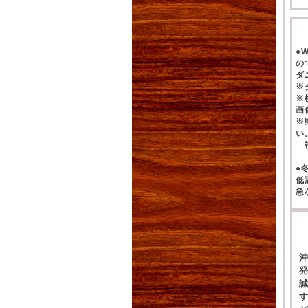
●
の
ダ
※
※
画
※
い
補
●
低
急