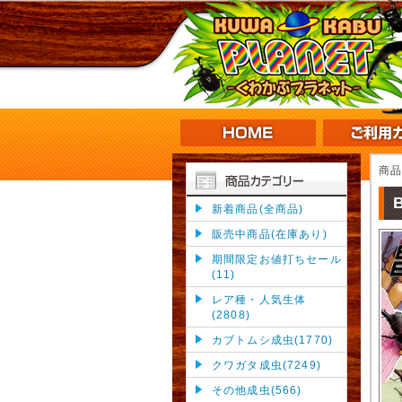
商
新着商品(全商品)
販売中商品(在庫あり)
期間限定お値打ちセール
(11)
レア種・人気生体
(2808)
カブトムシ成虫(1770)
クワガタ成虫(7249)
その他成虫(566)