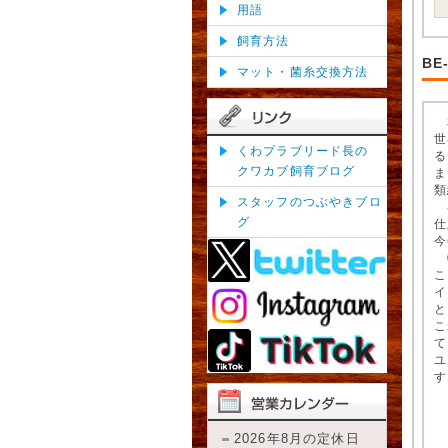
用語
飼育方法
BE
マット・菌糸交換方法
本
世
くわプラブリード長の
る
クワカブ飼育ブログ
ま
類
スタッフのつぶやきブロ
巻
グ
仕
今
特
こ
イ
と
こ
て
ユ
す
い
2026年8月の定休日