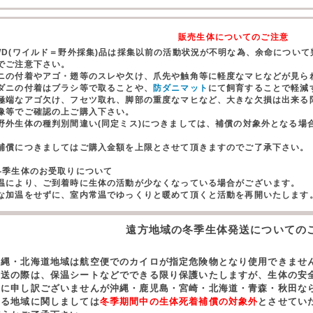
販売生体についてのご注意
WD(ワイルド＝野外採集)品は採集以前の活動状況が不明な為、余命につい
でご注意下さい。
ニの付着やアゴ・翅等のスレや欠け、爪先や触角等に軽度なマヒなどが見ら
ダニの付着はブラシ等で取ることや、
防ダニマット
にて飼育することで軽減
極端なアゴ欠け、フセツ取れ、脚部の重度なマヒなど、大きな欠損は出来る
像等でご確認の上ご購入下さい。
野外生体の種判別間違い(同定ミス)につきましては、補償の対象外となる場
。
償につきましてはご購入金額を上限とさせて頂きますのでご了承下さい。
冬季生体のお受取りについて
温により、ご到着時に生体の活動が少なくなっている場合がございます。
な加温をせずに、室内常温でゆっくりと暖めて頂くと活動を再開いたします
遠方地域の冬季生体発送についての
沖縄・北海道地域は航空便でのカイロが指定危険物となり使用できませ
発送の際は、保温シートなどでできる限り保護いたしますが、生体の安
誠に申し訳ございませんが沖縄・鹿児島・宮崎・北海道・青森・秋田な
する地域に関しましては
冬季期間中の生体死着補償の対象外
とさせてい