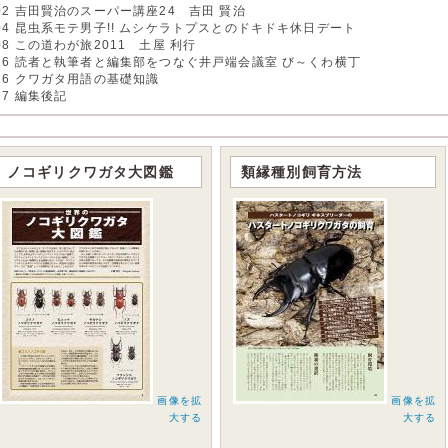
02 吉田賢治のスーパー講座24 吉田 賢治
04 昆虫系モテ男子!! ムシケラトプスとのドキドキ休日デート
08 この道わが旅2011 土屋 利行
16 読者と執筆者と編集部をつなぐ井戸端会議室 び～くわ横丁
26 クワガタ用語の基礎知識
27 編集後記
ノコギリクワガタ大図鑑
類縁種別飼育方法
画像を拡
画像を拡
大する
大する