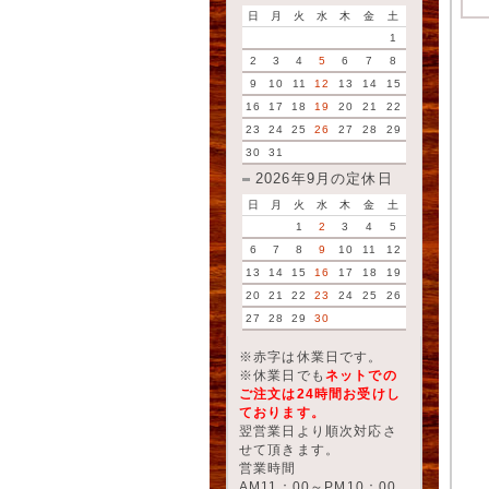
日
月
火
水
木
金
土
1
2
3
4
5
6
7
8
9
10
11
12
13
14
15
16
17
18
19
20
21
22
23
24
25
26
27
28
29
30
31
2026年9月の定休日
日
月
火
水
木
金
土
1
2
3
4
5
6
7
8
9
10
11
12
13
14
15
16
17
18
19
20
21
22
23
24
25
26
27
28
29
30
※赤字は休業日です。
※休業日でも
ネットでの
ご注文は24時間お受けし
ております。
翌営業日より順次対応さ
せて頂きます。
営業時間
AM11：00～PM10：00