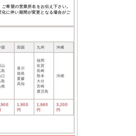
。ご希望の営業所名をお伝え下さい。
の変化に伴い期間が変更となる場合がご
中国
四国
九州
沖縄
福岡
岡山
佐賀
香川
広島
長崎
徳島
山口
熊本
沖縄
愛媛
鳥取
大分
高知
島根
宮崎
鹿児島
,900
1,900
1,980
3,200
円
円
円
円