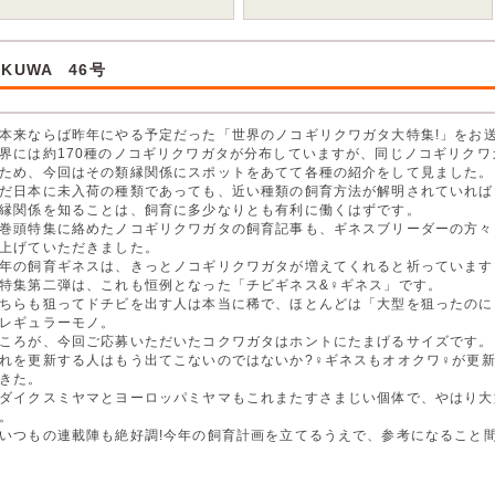
-KUWA 46号
来ならば昨年にやる予定だった「世界のノコギリクワガタ大特集!」をお
界には約170種のノコギリクワガタが分布していますが、同じノコギリク
ため、今回はその類縁関係にスポットをあてて各種の紹介をして見ました。
だ日本に未入荷の種類であっても、近い種類の飼育方法が解明されていれば
縁関係を知ることは、飼育に多少なりとも有利に働くはずです。
頭特集に絡めたノコギリクワガタの飼育記事も、ギネスブリーダーの方々
上げていただきました。
年の飼育ギネスは、きっとノコギリクワガタが増えてくれると祈っています
集第二弾は、これも恒例となった「チビギネス&♀ギネス」です。
ちらも狙ってドチビを出す人は本当に稀で、ほとんどは「大型を狙ったのに
レギュラーモノ。
ころが、今回ご応募いただいたコクワガタはホントにたまげるサイズです。
れを更新する人はもう出てこないのではないか?♀ギネスもオオクワ♀が更新
きた。
ダイクスミヤマとヨーロッパミヤマもこれまたすさまじい個体で、やはり大
。
つもの連載陣も絶好調!今年の飼育計画を立てるうえで、参考になること