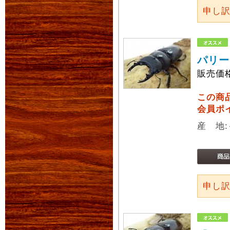
申し
パリー
販売価
この商
会員ポ
産 地
申し