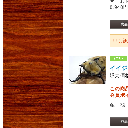
★ お
8,940
申し
イイジ
販売価
この商
会員ポ
産 地