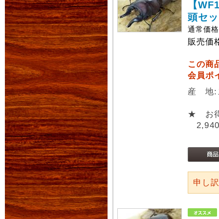
【WF
頭セッ
通常価
販売価
この商
会員ポ
産 地
★ お
2,94
申し