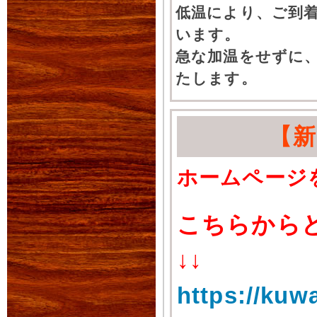
低温により、ご到
います。
急な加温をせずに
たします。
【
ホームページ
こちらから
↓↓
https://kuw