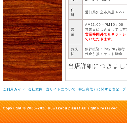
住
愛知県知立市鳥居3-2-7
所
AM11:00～PM10：00
営
営業日につきましては営
業
営業時間外でもネットシ
ていただきます。
お支
銀行振込：PayPay銀行
払
代金引換：ヤマト運輸
当店詳細につきまし
ご利用ガイド
会社案内
当サイトについて
特定商取引に関する表記
プ
Copyright © 2005-2026 kuwakabu planet All rights reserved.