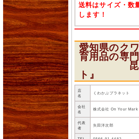
送料はサイズ・数
します！
愛知県のク
育用品の専
昆虫ショ
ト』
店
くわかぶプラネット
名
会社
株式会社 On Your Mark
名
代表
矢田洋次郎
者
TEL
0566-91-4482