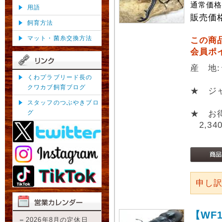
通常価
用語
販売価
飼育方法
マット・菌糸交換方法
この商
会員ポ
産 地
くわプラブリード長の
クワカブ飼育ブログ
★ ジ
スタッフのつぶやきブロ
グ
★ お
2,34
申し
【WF
2026年8月の定休日