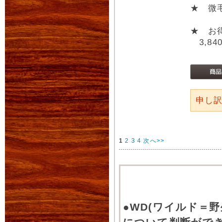
★ 微
★ お
3,84
申し
1
2
3
4
次へ>>
●WD(ワイルド＝