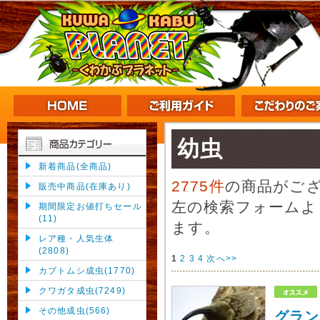
幼虫
新着商品(全商品)
2775件
の商品がご
販売中商品(在庫あり)
左の検索フォームよ
期間限定お値打ちセール
(11)
ます。
レア種・人気生体
(2808)
1
2
3
4
次へ>>
カブトムシ成虫(1770)
クワガタ成虫(7249)
その他成虫(566)
グラン