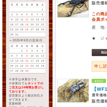
販売価
日
月
火
水
木
金
土
1
この商
2
3
4
5
6
7
8
会員ポ
9
10
11
12
13
14
15
16
17
18
19
20
21
22
産 地
23
24
25
26
27
28
29
30
31
★ ジ
2026年9月の定休日
日
月
火
水
木
金
土
1
2
3
4
5
6
7
8
9
10
11
12
13
14
15
16
17
18
19
申し
20
21
22
23
24
25
26
27
28
29
30
※赤字は休業日です。
※休業日でも
ネットでの
ご注文は24時間お受けし
【WF
ております。
通常価
翌営業日より順次対応さ
せて頂きます。
販売価
営業時間