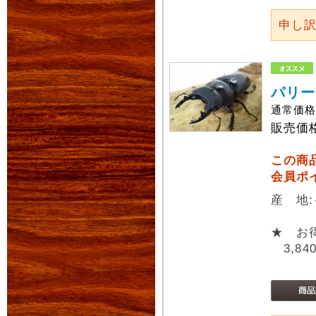
申し
パリー
通常価
販売価
この商
会員ポ
産 地
★ お
3,84