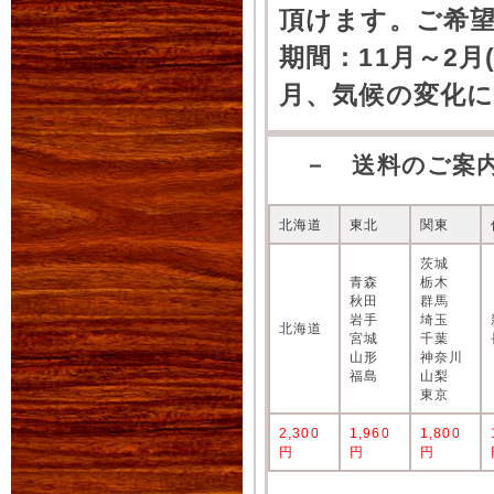
頂けます。ご希
期間：11月～2月
月、気候の変化
－ 送料のご案
北海道
東北
関東
茨城
青森
栃木
秋田
群馬
岩手
埼玉
北海道
宮城
千葉
山形
神奈川
福島
山梨
東京
2,300
1,960
1,800
円
円
円