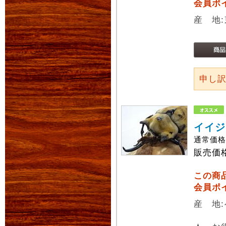
会員ポ
産 地
申し
イイジ
通常価
販売価
この商
会員ポ
産 地