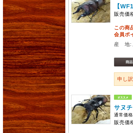
【WF
販売価
この商
会員ポ
産 地
申し
サヌチ
通常価
販売価