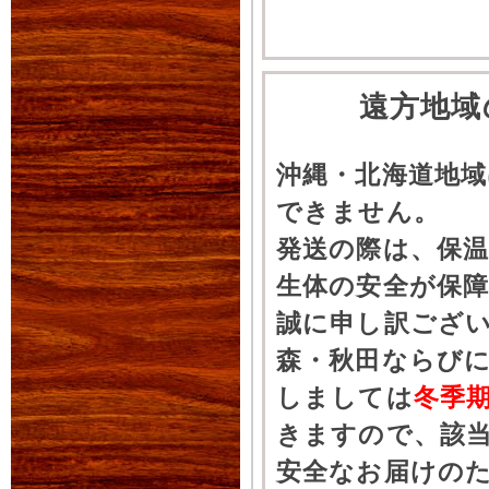
遠方地域
沖縄・北海道地
できません。
発送の際は、保
生体の安全が保
誠に申し訳ござ
森・秋田ならびに
しましては
冬季
きますので、該
安全なお届けの