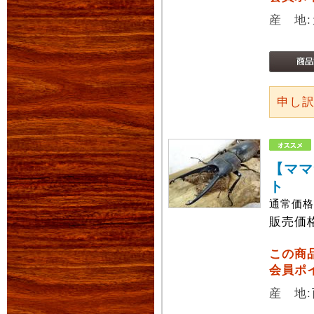
産 地:
申し
【ママ
ト
通常価
販売価
この商
会員ポ
産 地