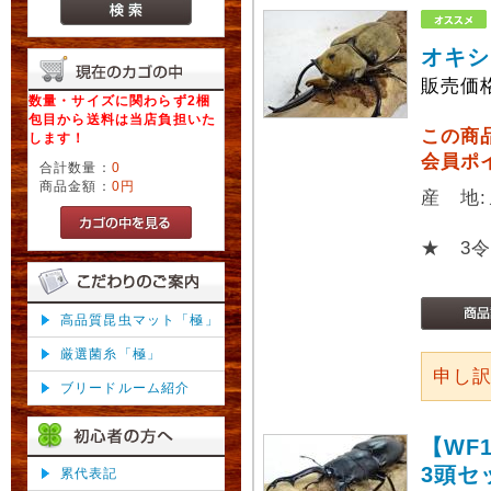
オキシ
販売価
数量・サイズに関わらず2梱
包目から送料は当店負担いた
この商
します！
会員ポ
合計数量：
0
商品金額：
0円
産 地
★ 3
高品質昆虫マット「極」
厳選菌糸「極」
申し
ブリードルーム紹介
【WF
3頭セ
累代表記