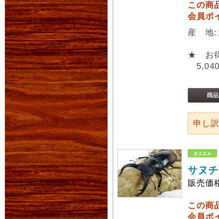
この商
会員ポ
産 地:
★ お
5,04
申し
サヌチ
販売価
この商
会員ポ