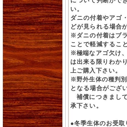
について判断がで
い。
ダニの付着やアゴ
どが見られる場合
※ダニの付着はブ
ことで軽減するこ
※極端なアゴ欠け
は出来る限りわか
上ご購入下さい。
※野外生体の種判別
となる場合がござ
補償につきまして
承下さい。
●冬季生体のお受取