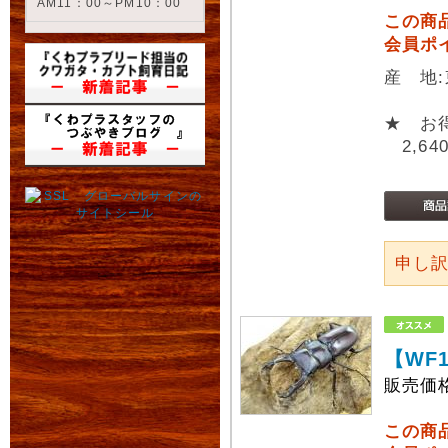
AM11：00～PM10：00
この商
会員ポ
産 地
★ お
2,64
申し
【WF
販売価
この商