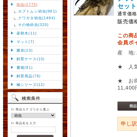
幼虫(2775)
セット
カブトムシ幼虫(961)
通常価
クワガタ幼虫(1494)
販売価
その他幼虫(320)
産卵木(11)
この商
マット(7)
会員ポ
菌糸(10)
産 地
飼育ケース(10)
★ 人
書籍(91)
飼育用品(79)
★ お
極シリーズ(12)
11,40
商品カテゴリから選ぶ
申し
商品名を入力