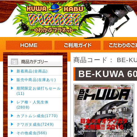
商品コード：
BE-K
BE-KUWA 6
新着商品(全商品)
販売中商品(在庫あり)
期間限定お値打ちセール
(11)
レア種・人気生体
(2808)
カブトムシ成虫(1770)
クワガタ成虫(7249)
その他成虫(566)