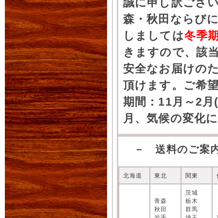
誠に申し訳ござ
森・秋田ならびに
しましては
冬季
きますので、該
安全なお届けの
頂けます。ご希
期間：11月～2月
月、気候の変化
－ 送料のご案
北海道
東北
関東
茨城
青森
栃木
秋田
群馬
岩手
埼玉