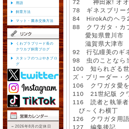
72 神田家! オ
用語
78 ギネスブリ
飼育方法
84 HirokAのヘ
マット・菌糸交換方法
88 クワガタ・
愛知県豊川市 料
滋賀県大津市 
くわプラブリード長の
クワカブ飼育ブログ
92 行弘瞳美の
スタッフのつぶやきブロ
98 虫のことなら
グ
100 知られざる
ズ・ブリーダー・ク
106 クワガタ愛
110 21世紀版
116 読者と執筆
び～くわ横丁
126 クワガタ用
127 編集後記
2026年8月の定休日