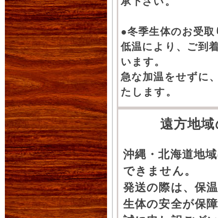
承下さい。
●冬季生体のお受取
低温により、ご到
います。
急な加温をせずに
たします。
遠方地域
沖縄・北海道地
できません。
発送の際は、保
生体の安全が保