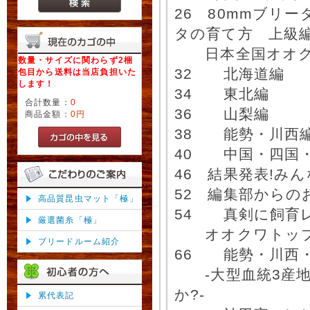
26 80mmブリ
タの育て方 上級編
日本全国オオク
数量・サイズに関わらず2梱
32 北海道編
包目から送料は当店負担いた
します！
34 東北編
合計数量：
0
36 山梨編
商品金額：
0円
38 能勢・川西
40 中国・四国
46 結果発表!み
52 編集部からの
高品質昆虫マット「極」
54 真剣に飼育
厳選菌糸「極」
オオクワトップ
ブリードルーム紹介
66 能勢・川西・
-大型血統3産地
か?-
累代表記