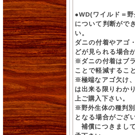
●WD(ワイルド＝
について判断がで
い。
ダニの付着やアゴ
どが見られる場合
※ダニの付着はブ
ことで軽減するこ
※極端なアゴ欠け
は出来る限りわか
上ご購入下さい。
※野外生体の種判別
となる場合がござ
補償につきまして