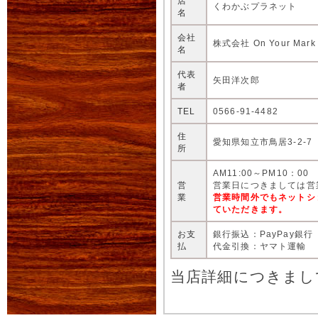
店
くわかぶプラネット
名
会社
株式会社 On Your Mark
名
代表
矢田洋次郎
者
TEL
0566-91-4482
住
愛知県知立市鳥居3-2-7
所
AM11:00～PM10：00
営
営業日につきましては営
業
営業時間外でもネットシ
ていただきます。
お支
銀行振込：PayPay銀行
払
代金引換：ヤマト運輸
当店詳細につきまし