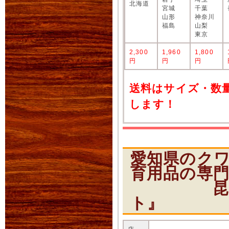
北海道
宮城
千葉
山形
神奈川
福島
山梨
東京
2,300
1,960
1,800
円
円
円
送料はサイズ・数
します！
愛知県のク
育用品の専
昆虫ショ
ト』