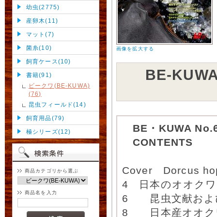
幼虫(2775)
産卵木(11)
マット(7)
菌糸(10)
画像を拡大する
飼育ケース(10)
BE-KU
書籍(91)
ビークワ(BE-KUWA)
(76)
昆虫フィールド(14)
飼育用品(79)
BE・KUWA No.60
極シリーズ(12)
CONTENTS
Cover Dorcus hop
商品カテゴリから選ぶ
4 日本のオオクワガ
商品名を入力
6 昆虫文献およ
8 日本産オオク