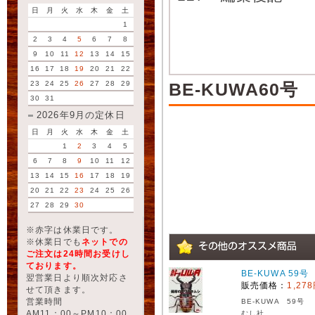
日
月
火
水
木
金
土
1
2
3
4
5
6
7
8
9
10
11
12
13
14
15
16
17
18
19
20
21
22
23
24
25
26
27
28
29
BE-KUWA60号
30
31
2026年9月の定休日
日
月
火
水
木
金
土
1
2
3
4
5
6
7
8
9
10
11
12
13
14
15
16
17
18
19
20
21
22
23
24
25
26
27
28
29
30
※赤字は休業日です。
※休業日でも
ネットでの
ご注文は24時間お受けし
ております。
BE-KUWA 59号
翌営業日より順次対応さ
販売価格：
1,27
せて頂きます。
営業時間
BE-KUWA 59号
AM11：00～PM10：00
むし社