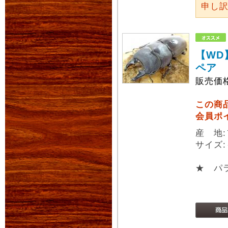
申し
【WD
ペア
販売価
この商
会員ポ
産 地:
サイズ:
★ パラ