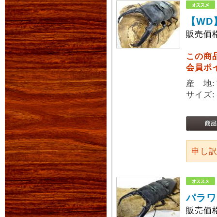
【WD
販売価
この商
会員ポ
産 地
サイズ:
申し
パラワ
販売価