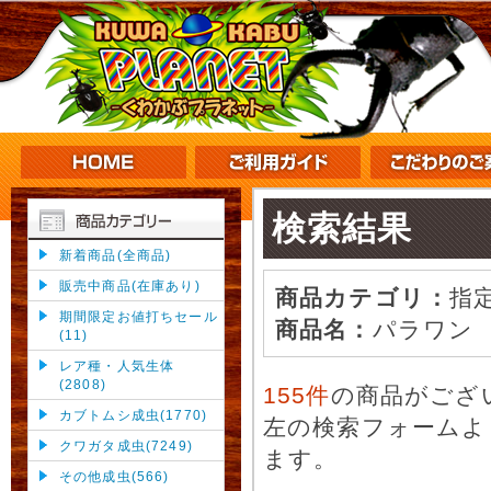
検索結果
新着商品(全商品)
販売中商品(在庫あり)
商品カテゴリ：
指
期間限定お値打ちセール
商品名：
パラワン
(11)
レア種・人気生体
(2808)
155件
の商品がござ
カブトムシ成虫(1770)
左の検索フォームよ
クワガタ成虫(7249)
ます。
その他成虫(566)