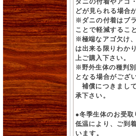
ダニの付着やアゴ
どが見られる場合
※ダニの付着はブ
ことで軽減するこ
※極端なアゴ欠け
は出来る限りわか
上ご購入下さい。
※野外生体の種判別
となる場合がござ
補償につきまして
承下さい。
●冬季生体のお受取
低温により、ご到
います。