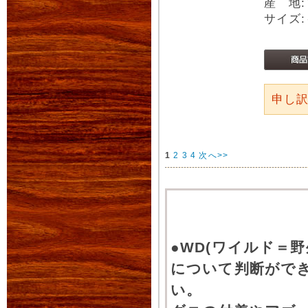
産 地
サイズ:
申し
1
2
3
4
次へ>>
●WD(ワイルド＝
について判断がで
い。