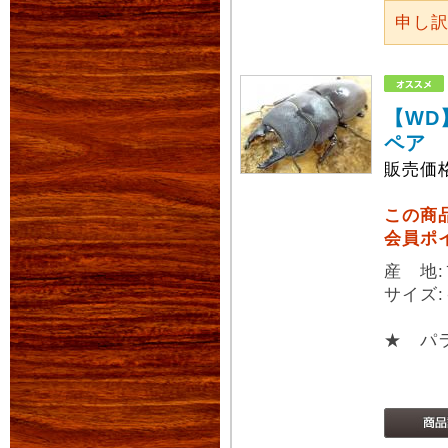
申し
【WD
ペア
販売価
この商
会員ポ
産 地:
サイズ:
★ パラ