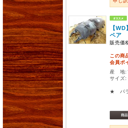
申し
【WD
ペア
販売価
この商
会員ポ
産 地:
サイズ:
★ パラ