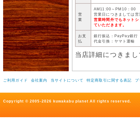
AM11:00～PM10：00
営
営業日につきましては営
業
営業時間外でもネットシ
ていただきます。
お支
銀行振込：PayPay銀行
払
代金引換：ヤマト運輸
当店詳細につきまし
ご利用ガイド
会社案内
当サイトについて
特定商取引に関する表記
プ
Copyright © 2005-2026 kuwakabu planet All rights reserved.