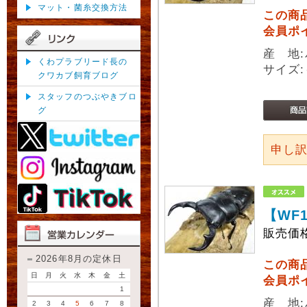
マット・菌糸交換方法
この商
会員ポ
産 地:パ
くわプラブリード長の
サイズ:
クワカブ飼育ブログ
スタッフのつぶやきブロ
グ
申し
【WF
販売価
2026年8月の定休日
この商
日
月
火
水
木
金
土
会員ポ
1
産 地:パ
2
3
4
5
6
7
8