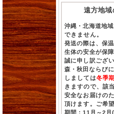
遠方地域
沖縄・北海道地
できません。
発送の際は、保
生体の安全が保
誠に申し訳ござ
森・秋田ならびに
しましては
冬季
きますので、該
安全なお届けの
頂けます。ご希
期間：11月～2月