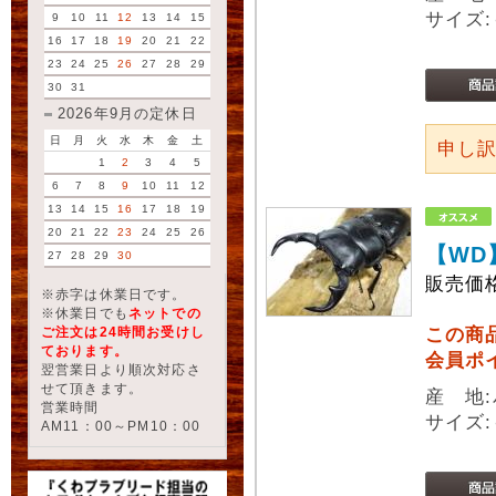
サイズ:
9
10
11
12
13
14
15
16
17
18
19
20
21
22
23
24
25
26
27
28
29
30
31
2026年9月の定休日
日
月
火
水
木
金
土
申し
1
2
3
4
5
6
7
8
9
10
11
12
13
14
15
16
17
18
19
20
21
22
23
24
25
26
【WD
27
28
29
30
販売価
※赤字は休業日です。
※休業日でも
ネットでの
ご注文は24時間お受けし
この商
ております。
会員ポ
翌営業日より順次対応さ
せて頂きます。
産 地:パ
営業時間
サイズ:
AM11：00～PM10：00