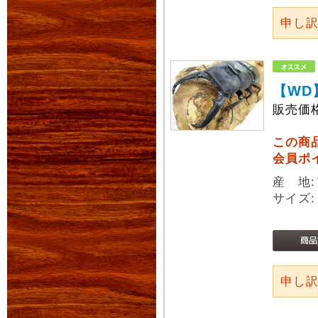
申し
【WD
販売価
この商
会員ポ
産 地
サイズ:
申し