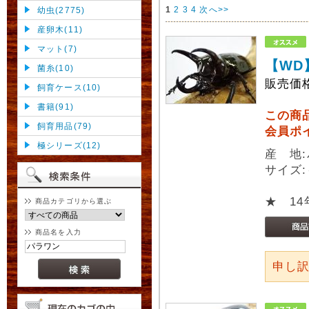
1
2
3
4
次へ>>
幼虫(2775)
産卵木(11)
マット(7)
【WD
菌糸(10)
販売価
飼育ケース(10)
書籍(91)
この商
飼育用品(79)
会員ポ
極シリーズ(12)
産 地:パ
サイズ
★ 1
商品カテゴリから選ぶ
商品名を入力
申し