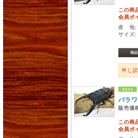
この商
会員ポ
産 地
サイズ:
申し
パラワ
販売価
この商
会員ポ