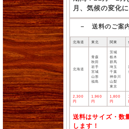
月、気候の変化
－ 送料のご案
北海道
東北
関東
茨城
青森
栃木
秋田
群馬
岩手
埼玉
北海道
宮城
千葉
山形
神奈川
福島
山梨
東京
2,300
1,960
1,800
円
円
円
送料はサイズ・数
します！