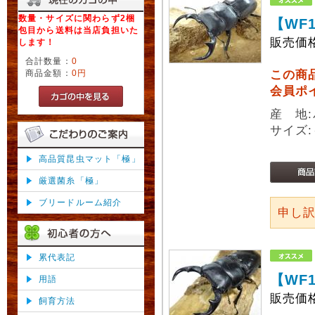
数量・サイズに関わらず2梱
【WF
包目から送料は当店負担いた
販売価
します！
合計数量：
0
商品金額：
0円
この商
会員ポ
産 地:
サイズ:
高品質昆虫マット「極」
厳選菌糸「極」
ブリードルーム紹介
申し
累代表記
【WF
用語
販売価
飼育方法