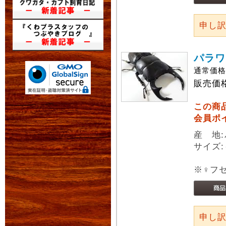
申し
パラワ
通常価
販売価
この商
会員ポ
産 地
サイズ:
※♀フ
申し