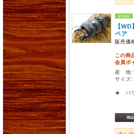
【WD
ペア
販売価
この商
会員ポ
産 地:
サイズ:
★ パラ