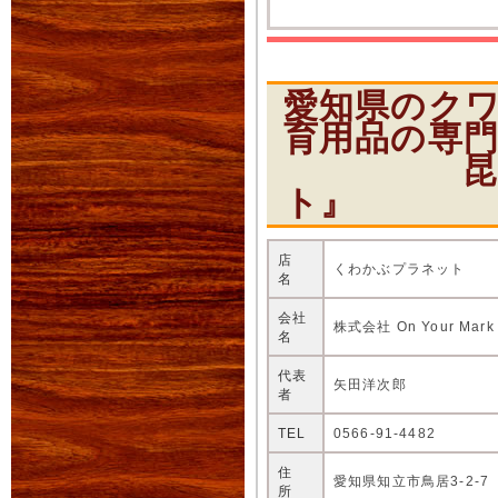
愛知県のク
育用品の専
昆虫ショ
ト』
店
くわかぶプラネット
名
会社
株式会社 On Your Mark
名
代表
矢田洋次郎
者
TEL
0566-91-4482
住
愛知県知立市鳥居3-2-7
所