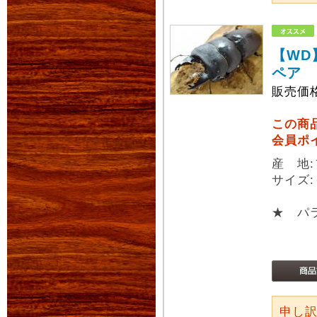
【WD
ペア
販売価
この商
会員ポ
産 地
サイズ:
★ パラ
申し